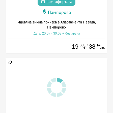
виж офертата
Пампорово
Идеална зимна почивка в Апартаменти Невада,
Пампорово
Дата: 20.07 - 30.09 + без храна
.50
.14
19
38
/
€
лв.