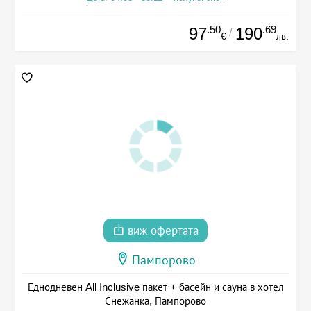
.50
.69
97
190
/
€
лв.
виж офертата
Пампорово
Еднодневен All Inclusive пакет + басейн и сауна в хотел
Снежанка, Пампорово