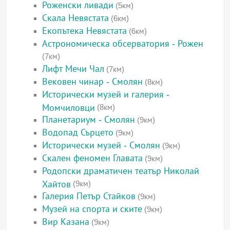
Роженски ливади
(5км)
Скала Невястата
(6км)
Екопътека Невястата
(6км)
Астрономическа обсерватория - Рожен
(7км)
Лифт Мечи Чал
(7км)
Вековен чинар - Смолян
(8км)
Исторически музей и галерия -
Момчиловци
(8км)
Планетариум - Смолян
(9км)
Водопад Сърцето
(9км)
Исторически музей - Смолян
(9км)
Скален феномен Главата
(9км)
Родопски драматичен театър Николай
Хайтов
(9км)
Галерия Петър Стайков
(9км)
Музей на спорта и ските
(9км)
Вир Казана
(9км)