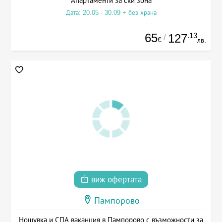
Апартаменти за ски зона
Дата: 20.05 - 30.09 + без храна
65
.13
127
/
€
лв.
виж офертата
Пампорово
Нощувка и СПА ваканция в Пампорово с възможности за