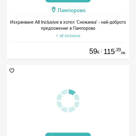
Пампорово
Изхранване All Inclusive в хотел 'Снежанка' - най-доброто
предложение в Пампорово
+ all inclusive
59
.39
115
/
€
лв.