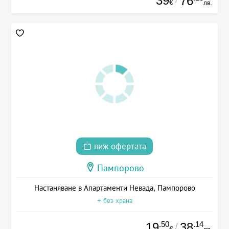
39
76
€
лв.
виж офертата
Пампорово
Настаняване в Апартаменти Невада, Пампорово
+ без храна
.50
.14
19
38
/