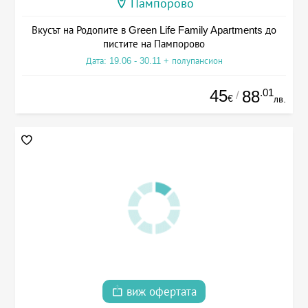
Пампорово
Вкусът на Родопите в Green Life Family Apartments до
пистите на Пампорово
Дата: 19.06 - 30.11 + полупансион
45
.01
88
/
€
лв.
виж офертата