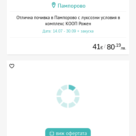
Пампорово
Отлична почивка в Пампорово с луксозни условия в
комплекс КООП Рожен
Дата: 14.07 - 30.09 + закуска
41
.19
80
/
€
лв.
виж офертата