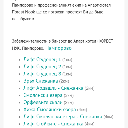
Пампорово и професионалният екип на Апарт-хотел
Forest Nook ще се погрижи престоят Ви да бъде
незабравим.
Забележителности в близост до Апарт хотел ФОРЕСТ
Пампорово
НУК, Пампорово,
Лифт Студенец 1
(1км)
Лифт Студенец 2
(1км)
Лифт Студенец 3
(1км)
Връх Снежанка
(2км)
Лифт Ардашлъ - Снежанка
(2км)
Смолянски езера
(3км)
Орфеевите скали
(3км)
Хижа Смолянски езера
(4км)
Лифт Смолянски езера - Снежанка
(4км)
Лифт Стойките - Снежанка
(4км)