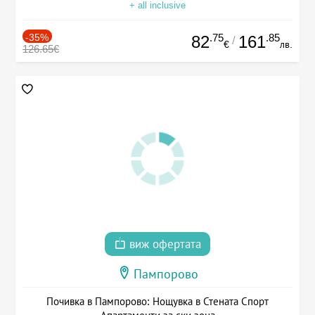
+ all inclusive
-35%
.75
.85
82
161
/
€
лв.
126.65€
виж офертата
Пампорово
Почивка в Пампорово: Нощувка в Стената Спорт