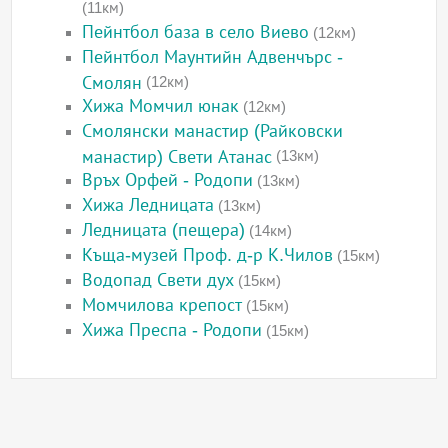
(11км)
Пейнтбол база в село Виево
(12км)
Пейнтбол Маунтийн Адвенчърс -
Смолян
(12км)
Хижа Момчил юнак
(12км)
Смолянски манастир (Райковски
манастир) Свети Атанас
(13км)
Връх Орфей - Родопи
(13км)
Хижа Ледницата
(13км)
Ледницата (пещера)
(14км)
Къща-музей Проф. д-р К.Чилов
(15км)
Водопад Свети дух
(15км)
Момчилова крепост
(15км)
Хижа Преспа - Родопи
(15км)