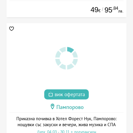
49
.84
95
/
€
лв.
виж офертата
Пампорово
Приказна почивка в Хотел Форест Нук, Пампорово:
нощувки със закуски и вечери, жива музика и СПА
Дата: 04.03 - 30.11 + полупансион