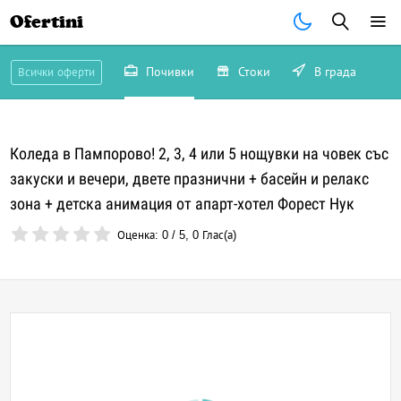
Ofertini
Почивки
Стоки
В града
Всички оферти
Коледа в Пампорово! 2, 3, 4 или 5 нощувки на човек със
закуски и вечери, двете празнични + басейн и релакс
зона + детска анимация от апарт-хотел Форест Нук
Оценка:
0
/
5
,
0
Глас(а)