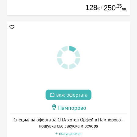
128
.35
250
/
€
лв.
виж офертата
Пампорово
Специална оферта за СПА хотел Орфей в Пампорово -
нощувка със закуска и вечеря
+ полупансион