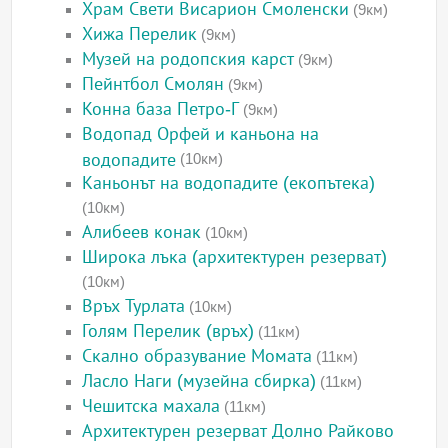
Храм Свети Висарион Смоленски
(9км)
Хижа Перелик
(9км)
Музей на родопския карст
(9км)
Пейнтбол Смолян
(9км)
Конна база Петро-Г
(9км)
Водопад Орфей и каньона на
водопадите
(10км)
Каньонът на водопадите (екопътека)
(10км)
Алибеев конак
(10км)
Широка лъка (архитектурен резерват)
(10км)
Връх Турлата
(10км)
Голям Перелик (връх)
(11км)
Скално образувание Момата
(11км)
Ласло Наги (музейна сбирка)
(11км)
Чешитска махала
(11км)
Архитектурен резерват Долно Райково