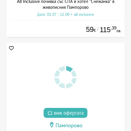
All Inclusive почивка със СПА в хотел "Снежанка" в
живописния Пампорово
Дата: 01.07 - 12.09 + all inclusive
59
.39
115
/
€
лв.
виж офертата
Пампорово