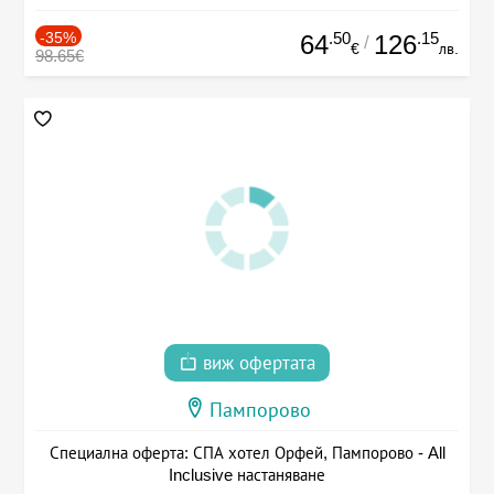
-35%
.50
.15
64
126
/
€
лв.
98.65€
виж офертата
Пампорово
Специална оферта: СПА хотел Орфей, Пампорово - All
Inclusive настаняване