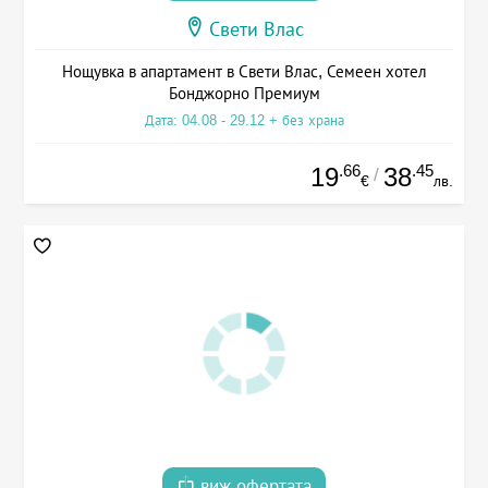
Свети Влас
Нощувка в апартамент в Свети Влас, Семеен хотел
Бонджорно Премиум
Дата: 04.08 - 29.12 + без храна
.66
.45
19
38
/
€
лв.
виж офертата