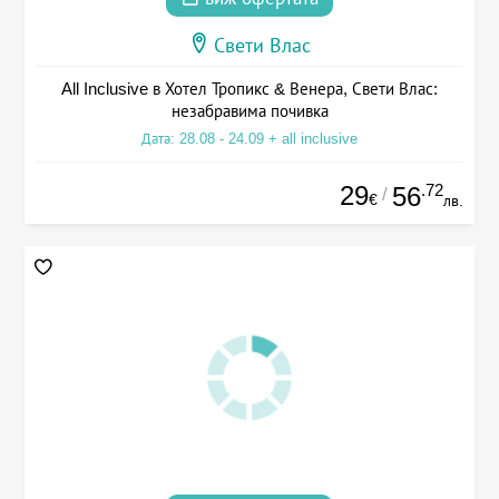
Свети Влас
All Inclusive в Хотел Тропикс & Венера, Свети Влас:
незабравима почивка
Дата: 28.08 - 24.09 + all inclusive
29
.72
56
/
€
лв.