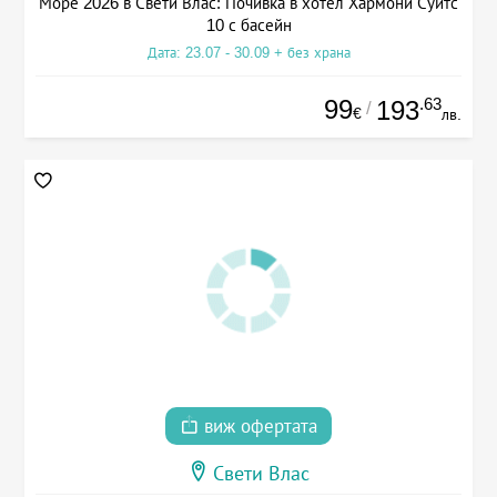
Море 2026 в Свети Влас: Почивка в хотел Хармони Суитс
10 с басейн
Дата: 23.07 - 30.09 + без храна
99
.63
193
/
€
лв.
виж офертата
Свети Влас