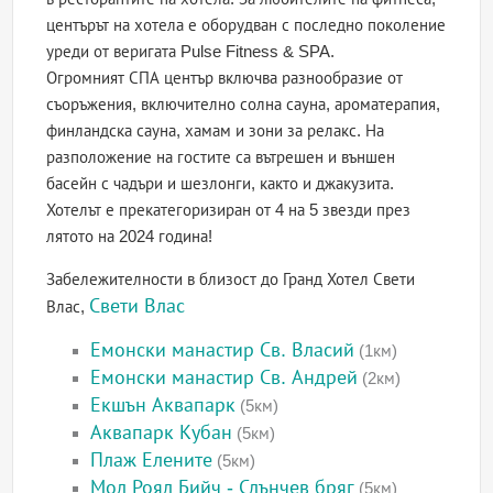
центърът на хотела е оборудван с последно поколение
уреди от веригата Pulse Fitness & SPA.
Огромният СПА център включва разнообразие от
съоръжения, включително солна сауна, ароматерапия,
финландска сауна, хамам и зони за релакс. На
разположение на гостите са вътрешен и външен
басейн с чадъри и шезлонги, както и джакузита.
Хотелът е прекатегоризиран от 4 на 5 звезди през
лятото на 2024 година!
Забележителности в близост до Гранд Хотел Свети
Свети Влас
Влас,
Емонски манастир Св. Власий
(1км)
Емонски манастир Св. Андрей
(2км)
Екшън Аквапарк
(5км)
Аквапарк Кубан
(5км)
Плаж Елените
(5км)
Мол Роял Бийч - Слънчев бряг
(5км)