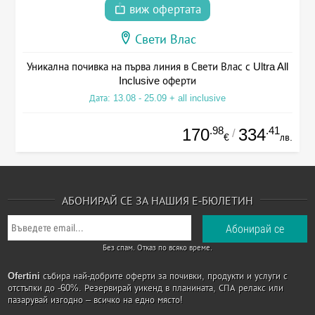
виж офертата
Свети Влас
Уникална почивка на първа линия в Свети Влас с Ultra All
Inclusive оферти
Дата: 13.08 - 25.09 + all inclusive
.98
.41
170
334
/
€
лв.
АБОНИРАЙ СЕ ЗА НАШИЯ Е-БЮЛЕТИН
Без спам. Отказ по всяко време.
Ofertini
събира най-добрите оферти за почивки, продукти и услуги с
отстъпки до -60%. Резервирай уикенд в планината, СПА релакс или
пазарувай изгодно – всичко на едно място!