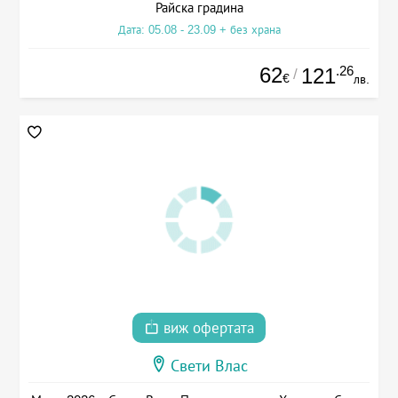
Райска градина
Дата: 05.08 - 23.09 + без храна
62
.26
121
/
€
лв.
виж офертата
Свети Влас