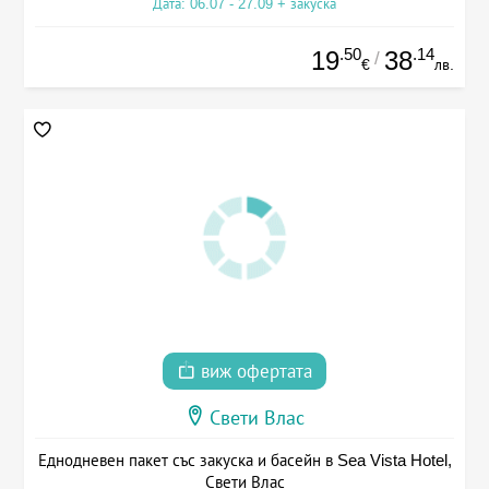
Дата: 06.07 - 27.09 + закуска
.50
.14
19
38
/
€
лв.
виж офертата
Свети Влас
Еднодневен пакет със закуска и басейн в Sea Vista Hotel,
Свети Влас