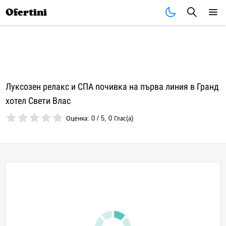
Почивки
Стоки
В града
Всички оферти
Ofertini
Луксозен релакс и СПА почивка на първа линия в Гранд
хотел Свети Влас
Оценка:
0
/
5
,
0
Глас(а)