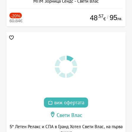
МПМ Зорница Сендс - Свети Влас
-20%
.57
95
48
/
лв.
€
60.84€
виж офертата
Свети Влас
5* Летен Релакс и СПА в Гранд Хотел Свети Влас, на първа