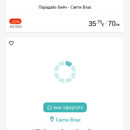
Парадайз бийч - Свети Влас
-20%
.79
70
35
/
лв.
€
44.99€
виж офертата
Свети Влас