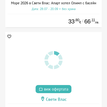
Море 2026 в Свети Влас: Апарт хотел Олимп с басейн
Дата: 28.07 - 20.09 + без храна
.80
.11
33
66
/
€
лв.
виж офертата
Свети Влас