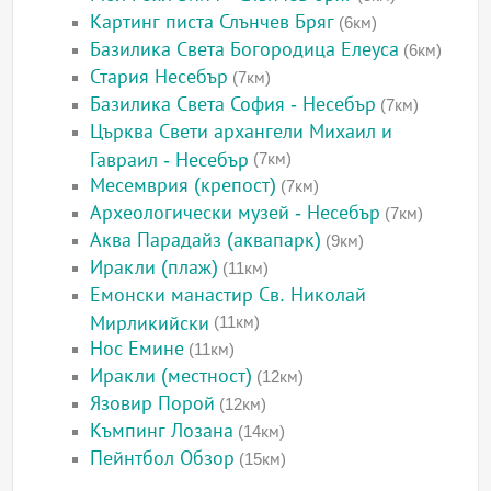
Картинг писта Слънчев Бряг
(6км)
Базилика Света Богородица Елеуса
(6км)
Стария Несебър
(7км)
Базилика Света София - Несебър
(7км)
Църква Свети архангели Михаил и
Гавраил - Несебър
(7км)
Месемврия (крепост)
(7км)
Археологически музей - Несебър
(7км)
Аква Парадайз (аквапарк)
(9км)
Иракли (плаж)
(11км)
Емонски манастир Св. Николай
Мирликийски
(11км)
Нос Емине
(11км)
Иракли (местност)
(12км)
Язовир Порой
(12км)
Къмпинг Лозана
(14км)
Пейнтбол Обзор
(15км)