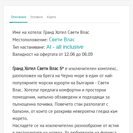
Описание
Условия
Карта
Име на хотела:
Гранд Хотел Свети Влас
Свети Влас
Местоположение:
AI - all inclusive
Тип настаняване:
Валидност на офертата
от 12.06 до 06.09
Гранд Хотел Свети Влас 5*
e изключителен комплекс,
разположен на брега на Черно море в един от най-
популярните морски курорти на България - Свети
Влас. Хотелът предлага комфортни и просторни
помещения, напълно обзаведени и подходящи за
пълноценна почивка. Повечето стаи разполагат с
балкони, от които се разкрива невероятна гледка към
морето.
Насладете се на изключително разнообразие от ястия
в ресторантите на хотела. За любителите на фитнеса,