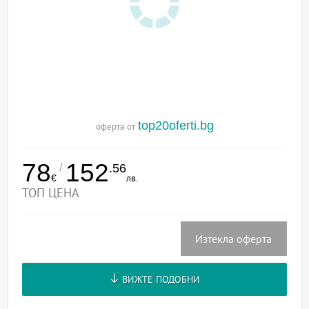
top20oferti.bg
оферта от
78
152
/
.56
€
лв.
ТОП ЦЕНА
Изтекла оферта
ВИЖТЕ ПОДОБНИ