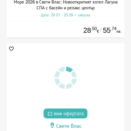
Море 2026 в Свети Влас: Новооткритият хотел Лагуна
СПА с басейн и релакс център
Дата: 29.07 - 20.09 + закуска
.50
.74
28
55
/
€
лв.
виж офертата
Свети Влас