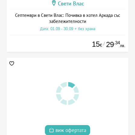
Свети Влас
Септември в Свети Влас: Почивка в хотел Аркада със
забележителности
Дата: 01.09 - 30.09 + без храна
15
.34
29
/
€
лв.
виж офертата