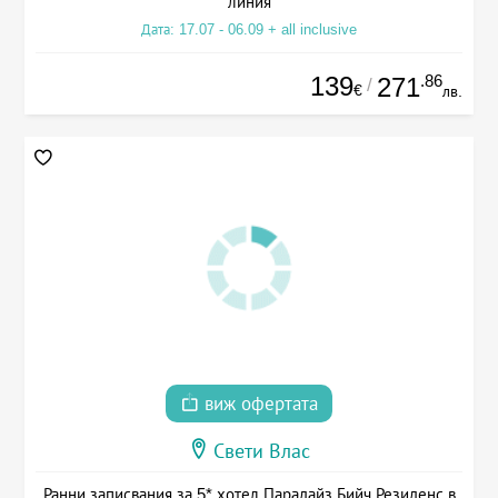
линия
Дата: 17.07 - 06.09 + all inclusive
139
.86
271
/
€
лв.
виж офертата
Свети Влас
Ранни записвания за 5* хотел Парадайз Бийч Резиденс в