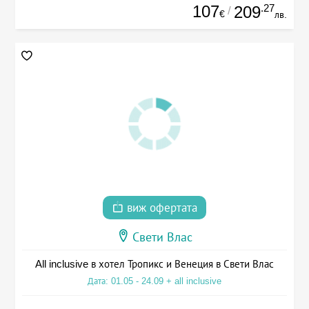
107
.27
209
/
€
лв.
виж офертата
Свети Влас
All inclusive в хотел Тропикс и Венеция в Свети Влас
Дата: 01.05 - 24.09 + all inclusive