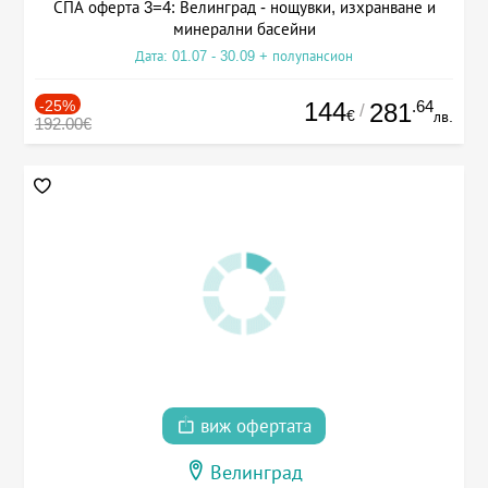
СПА оферта 3=4: Велинград - нощувки, изхранване и
минерални басейни
Дата: 01.07 - 30.09 + полупансион
-25%
144
.64
281
/
€
лв.
192.00€
виж офертата
Велинград