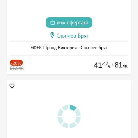
виж офертата
Слънчев Бряг
ЕФЕКТ Гранд Виктория - Слънчев бряг
-20%
.42
81
41
/
лв.
€
51.64€