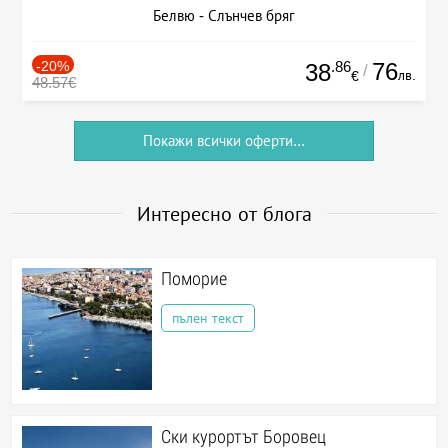
Белвю - Слънчев бряг
-20%
.86
76
38
/
лв.
€
48.57€
Покажи всички оферти...
Интересно от блога
Поморие
пълен текст
Ски курортът Боровец