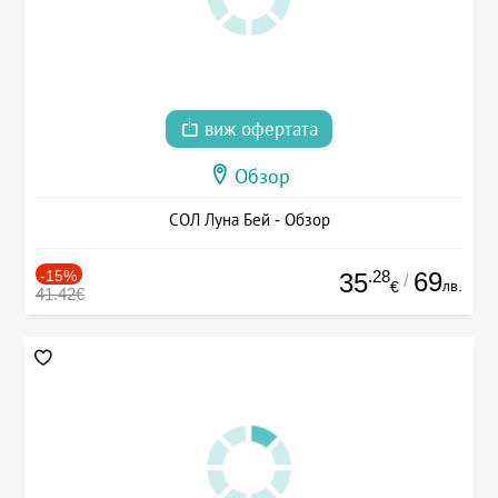
виж офертата
Обзор
СОЛ Луна Бей - Обзор
-15%
.28
69
35
/
лв.
€
41.42€