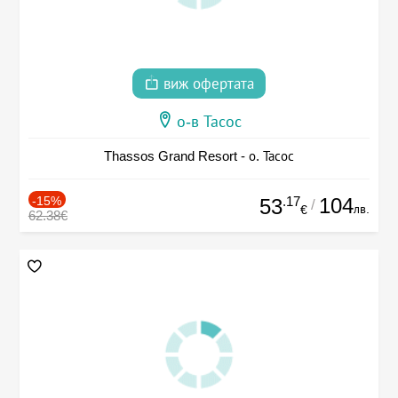
виж офертата
о-в Тасос
Thassos Grand Resort - о. Тасос
-15%
.17
104
53
/
лв.
€
62.38€