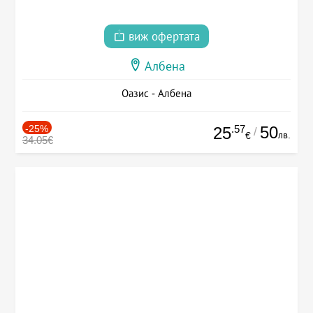
виж офертата
Албена
Оазис - Албена
-25%
.57
50
25
/
лв.
€
34.05€