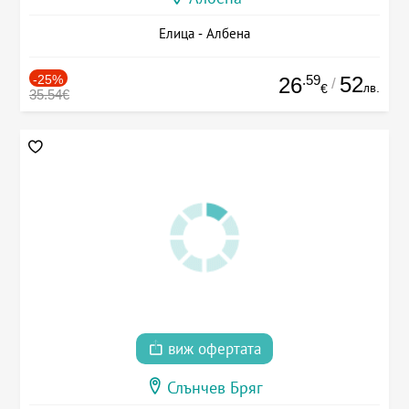
Елица - Албена
-25%
.59
52
26
/
лв.
€
35.54€
виж офертата
Слънчев Бряг