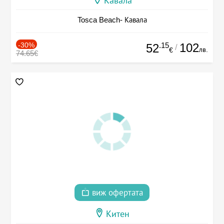
Кавала
Tosca Beach- Кавала
-30%
.15
102
52
/
лв.
€
74.65€
виж офертата
Китен