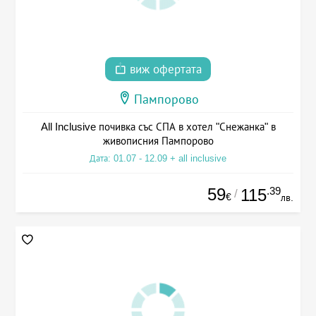
виж офертата
Пампорово
All Inclusive почивка със СПА в хотел "Снежанка" в
живописния Пампорово
Дата: 01.07 - 12.09 + all inclusive
59
.39
115
/
€
лв.