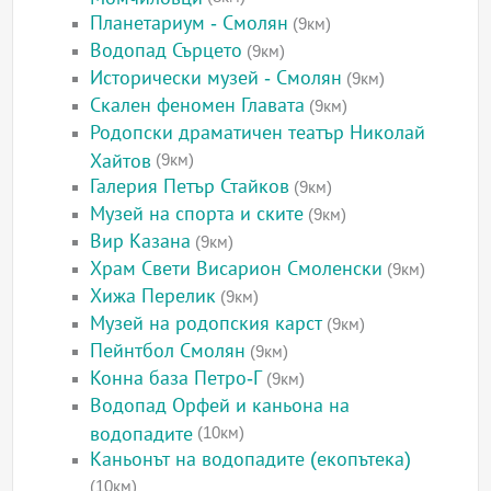
Планетариум - Смолян
(9км)
Водопад Сърцето
(9км)
Исторически музей - Смолян
(9км)
Скален феномен Главата
(9км)
Родопски драматичен театър Николай
Хайтов
(9км)
Галерия Петър Стайков
(9км)
Музей на спорта и ските
(9км)
Вир Казана
(9км)
Храм Свети Висарион Смоленски
(9км)
Хижа Перелик
(9км)
Музей на родопския карст
(9км)
Пейнтбол Смолян
(9км)
Конна база Петро-Г
(9км)
Водопад Орфей и каньона на
водопадите
(10км)
Каньонът на водопадите (екопътека)
(10км)