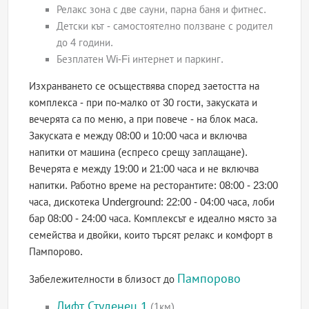
Релакс зона с две сауни, парна баня и фитнес.
Детски кът - самостоятелно ползване с родител
до 4 години.
Безплатен Wi-Fi интернет и паркинг.
Изхранването се осъществява според заетостта на
комплекса - при по-малко от 30 гости, закуската и
вечерята са по меню, а при повече - на блок маса.
Закуската е между 08:00 и 10:00 часа и включва
напитки от машина (еспресо срещу заплащане).
Вечерята е между 19:00 и 21:00 часа и не включва
напитки. Работно време на ресторантите: 08:00 - 23:00
часа, дискотека Underground: 22:00 - 04:00 часа, лоби
бар 08:00 - 24:00 часа. Комплексът е идеално място за
семейства и двойки, които търсят релакс и комфорт в
Пампорово.
Пампорово
Забележителности в близост до
Лифт Студенец 1
(1км)