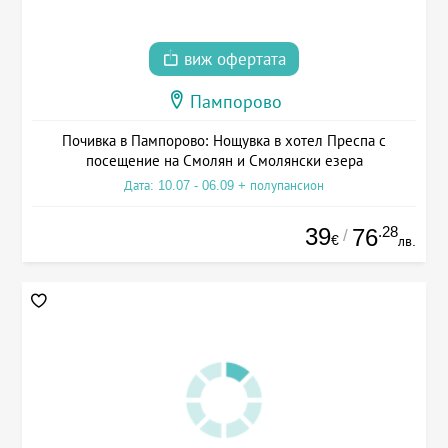
виж офертата
Пампорово
Почивка в Пампорово: Нощувка в хотел Преспа с
посещение на Смолян и Смолянски езера
Дата: 10.07 - 06.09 + полупансион
39
.28
76
/
€
лв.