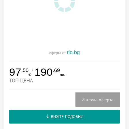
rio.bg
оферта от
97
190
/
.50
.69
€
лв.
ТОП ЦЕНА
Изтекла оферта
ВИЖТЕ ПОДОБНИ