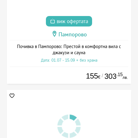
виж офертата
Пампорово
Почивка в Пампорово: Престой в комфортна вила с
джакузи и сауна
Дата: 01.07 - 15.09 + без храна
155
.15
303
/
€
лв.