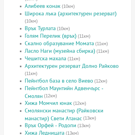
Алибеев конак
(10км)
Широка лъка (архитектурен резерват)
(10км)
Връх Турлата
(10км)
Голям Перелик (връх)
(11км)
Скално образувание Момата
(11км)
Ласло Наги (музейна сбирка)
(11км)
Чешитска махала
(11км)
Архитектурен резерват Долно Райково
(11км)
Пейнтбол база в село Виево
(12км)
Пейнтбол Маунтийн Адвенчърс -
Смолян
(12км)
Хижа Момчил юнак
(12км)
Смолянски манастир (Райковски
манастир) Свети Атанас
(13км)
Връх Орфей - Родопи
(13км)
Хижа Ледницата
(13км)