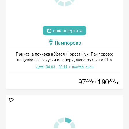
виж офертата
Пампорово
Приказна почивка в Хотел Форест Нук, Пампорово:
нощувки със закуски и вечери, жива музика и СПА
Дата: 04.03 - 30.11 + полупансион
.50
.69
97
190
/
€
лв.