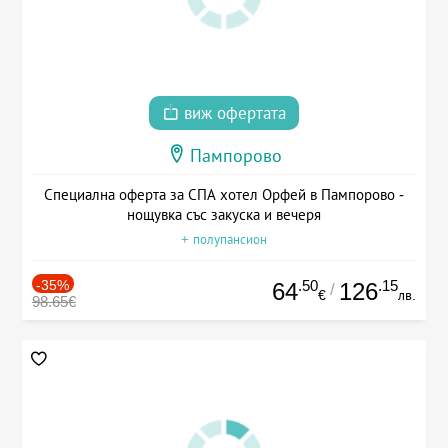
виж офертата
Пампорово
Специална оферта за СПА хотел Орфей в Пампорово -
нощувка със закуска и вечеря
+ полупансион
-35%
.50
.15
64
126
/
€
лв.
98.65€