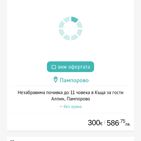
виж офертата
Пампорово
Незабравима почивка до 11 човека в Къща за гости
Алпин, Пампорово
+ без храна
300
.75
586
/
€
лв.