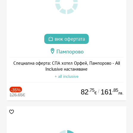
виж офертата
Пампорово
Специална оферта: СПА хотел Орфей, Пампорово - All
Inclusive настаняване
+ all inclusive
-35%
.75
.85
82
161
/
€
лв.
126.65€