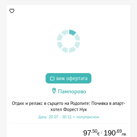
виж офертата
Пампорово
Отдих и релакс в сърцето на Родопите: Почивка в апарт-
хотел Форест Нук
Дата: 20.07 - 30.11 + полупансион
.50
.69
97
190
/
€
лв.