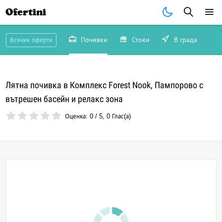
Ofertini
Почивки
Стоки
В града
Всички оферти
Лятна почивка в Комплекс Forest Nook, Пампорово с
вътрешен басейн и релакс зона
Оценка:
0
/
5
,
0
Глас(а)