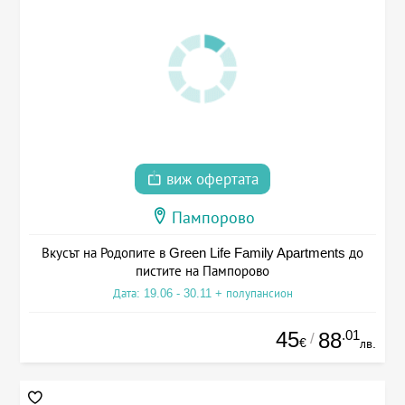
виж офертата
Пампорово
Вкусът на Родопите в Green Life Family Apartments до
пистите на Пампорово
Дата: 19.06 - 30.11 + полупансион
45
.01
88
/
€
лв.