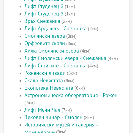
Лифт Студенец 2
(1км)
Лифт Студенец 3
(1км)
Връх Снежанка
(2км)
Лифт Ардашлъ - Снежанка
(2км)
Смолянски езера
(3км)
Орфеевите скали
(3км)
Хижа Смолянски езера
(4км)
Лифт Смолянски езера - Снежанка
(4км)
Лифт Стойките - Снежанка
(4км)
Роженски ливади
(5км)
Скала Невястата
(6км)
Екопътека Невястата
(6км)
Астрономическа обсерватория - Рожен
(7км)
Лифт Мечи Чал
(7км)
Вековен чинар - Смолян
(8км)
Исторически музей и галерия -
Момчиловци
(8км)