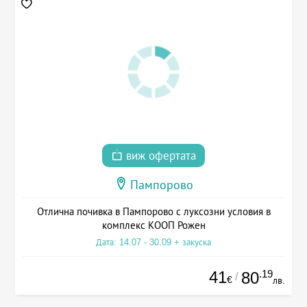
виж офертата
Пампорово
Отлична почивка в Пампорово с луксозни условия в
комплекс КООП Рожен
Дата: 14.07 - 30.09 + закуска
41
.19
80
/
€
лв.