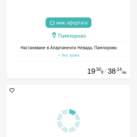
виж офертата
Пампорово
Настаняване в Апартаменти Невада, Пампорово
+ без храна
.50
.14
19
38
/
€
лв.