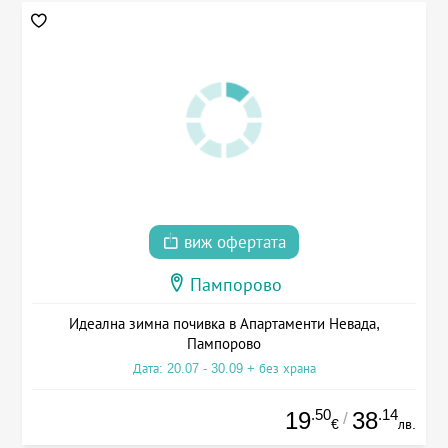
виж офертата
Пампорово
Идеална зимна почивка в Апартаменти Невада,
Пампорово
Дата: 20.07 - 30.09 + без храна
.50
.14
19
38
/
€
лв.