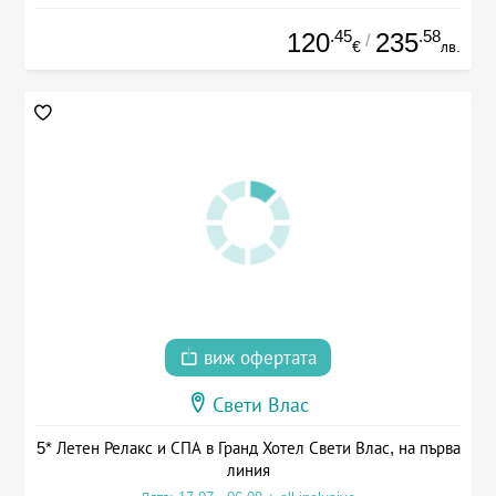
.45
.58
120
235
/
€
лв.
виж офертата
Свети Влас
5* Летен Релакс и СПА в Гранд Хотел Свети Влас, на първа
линия