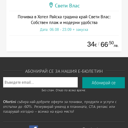
Свети Влас
Почивка в Хотел Райска градина край Свети Влас:
Собствен плаж и модерни удобства
Дата: 06.08 - 23.09 + закуска
34
.50
66
/
€
лв.
АБОНИРАЙ СЕ ЗА НАШИЯ Е-БЮЛЕТИН
Без спам. Отказ по всяко време.
Ofertini
събира най-добрите оферти за почивки, продукти и услуги с
отстъпки до -60%. Резервирай уикенд в планината, СПА релакс или
пазарувай изгодно – всичко на едно място!