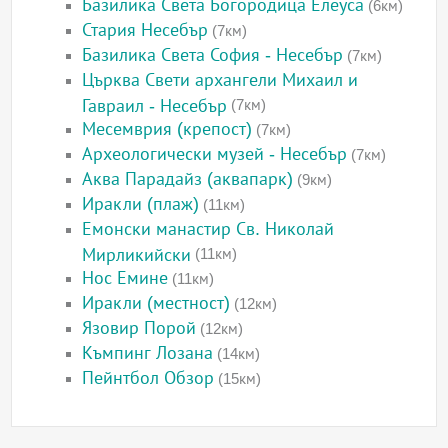
Базилика Света Богородица Елеуса
(6км)
Стария Несебър
(7км)
Базилика Света София - Несебър
(7км)
Църква Свети архангели Михаил и
Гавраил - Несебър
(7км)
Месемврия (крепост)
(7км)
Археологически музей - Несебър
(7км)
Аква Парадайз (аквапарк)
(9км)
Иракли (плаж)
(11км)
Емонски манастир Св. Николай
Мирликийски
(11км)
Нос Емине
(11км)
Иракли (местност)
(12км)
Язовир Порой
(12км)
Къмпинг Лозана
(14км)
Пейнтбол Обзор
(15км)