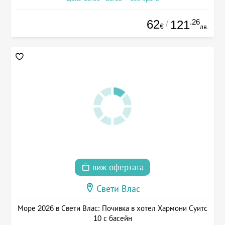
62
.26
121
/
€
лв.
виж офертата
Свети Влас
Море 2026 в Свети Влас: Почивка в хотел Хармони Суитс
10 с басейн