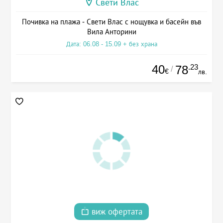
Свети Влас
Почивка на плажа - Свети Влас с нощувка и басейн във
Вила Анторини
Дата: 06.08 - 15.09 + без храна
40
.23
78
/
€
лв.
виж офертата