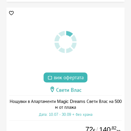
виж офертата
Свети Влас
Нощувки в Апартаменти Magic Dreams Свети Влас на 500
м от плажа
Дата: 10.07 - 30.09 + без храна
72
.82
140
/
€
лв.