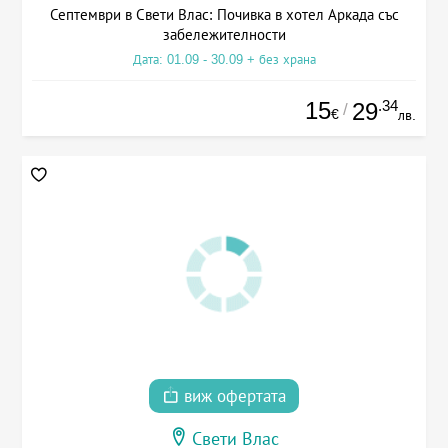
Септември в Свети Влас: Почивка в хотел Аркада със
забележителности
Дата: 01.09 - 30.09 + без храна
15
.34
29
/
€
лв.
виж офертата
Свети Влас