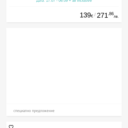
Дата: 17.07 - 06.09 + all inclusive
139
.86
271
/
€
лв.
специално предложение