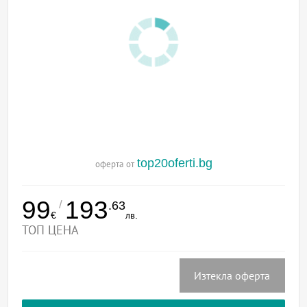
top20oferti.bg
оферта от
99
193
/
.63
€
лв.
ТОП ЦЕНА
Изтекла оферта