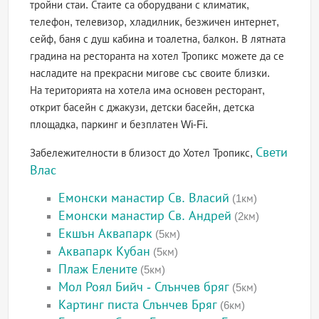
тройни стаи. Стаите са оборудвани с климатик,
телефон, телевизор, хладилник, безжичен интернет,
сейф, баня с душ кабина и тоалетна, балкон. В лятната
градина на ресторанта на хотел Тропикс можете да се
насладите на прекрасни мигове със своите близки.
На територията на хотела има основен ресторант,
открит басейн с джакузи, детски басейн, детска
площадка, паркинг и безплатен Wi-Fi.
Свети
Забележителности в близост до Хотел Тропикс,
Влас
Емонски манастир Св. Власий
(1км)
Емонски манастир Св. Андрей
(2км)
Екшън Аквапарк
(5км)
Аквапарк Кубан
(5км)
Плаж Елените
(5км)
Мол Роял Бийч - Слънчев бряг
(5км)
Картинг писта Слънчев Бряг
(6км)