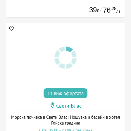
39
.28
76
/
€
лв.
виж офертата
Свети Влас
Морска почивка в Свети Влас: Нощувка и басейн в хотел
Райска градина
Дата: 05.08 - 23.09 + без храна