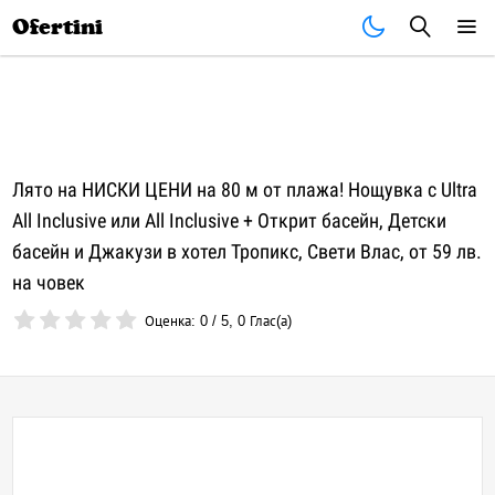
Почивки
Стоки
В града
Всички оферти
Ofertini
Лято на НИСКИ ЦЕНИ на 80 м от плажа! Нощувка с Ultra
All Inclusive или All Inclusive + Открит басейн, Детски
басейн и Джакузи в хотел Тропикс, Свети Влас, от 59 лв.
на човек
Оценка:
0
/
5
,
0
Глас(а)