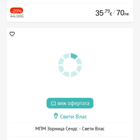
-20%
.79
70
35
/
лв.
€
44.99€
виж офертата
Свети Влас
МПМ Зорница Сендс - Свети Влас