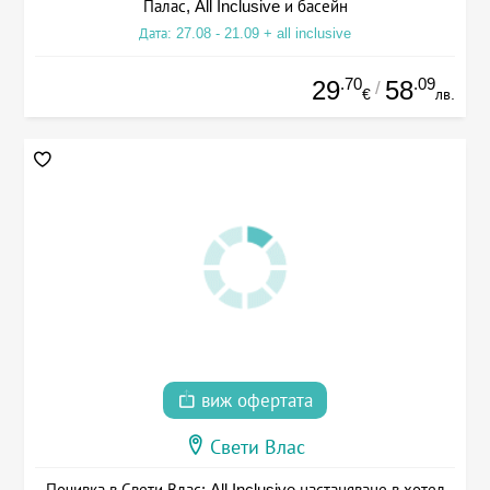
Палас, All Inclusive и басейн
Дата: 27.08 - 21.09 + all inclusive
.70
.09
29
58
/
€
лв.
виж офертата
Свети Влас
Почивка в Свети Влас: All Inclusive настаняване в хотел