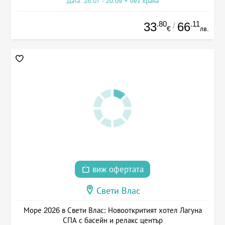
Дата: 28.07 - 20.09 + без храна
.80
.11
33
66
/
€
лв.
виж офертата
Свети Влас
Море 2026 в Свети Влас: Новооткритият хотел Лагуна
СПА с басейн и релакс център