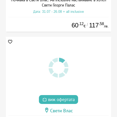
Свети Георги Палас
Дата: 31.07 - 26.08 + all inclusive
.12
.58
60
117
/
€
лв.
виж офертата
Свети Влас