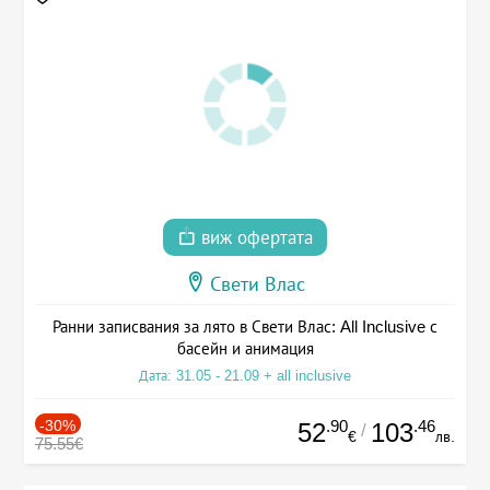
виж офертата
Свети Влас
Ранни записвания за лято в Свети Влас: All Inclusive с
басейн и анимация
Дата: 31.05 - 21.09 + all inclusive
-30%
.90
.46
52
103
/
€
лв.
75.55€