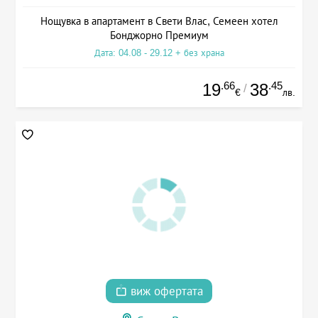
Нощувка в апартамент в Свети Влас, Семеен хотел
Бонджорно Премиум
Дата: 04.08 - 29.12 + без храна
.66
.45
19
38
/
€
лв.
виж офертата