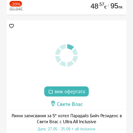
-20%
.57
95
48
/
лв.
€
60.84€
виж офертата
Свети Влас
Ранни записвания за 5* хотел Парадайз Бийч Резиденс в
Свети Влас с Ultra All Inclusive
Дата: 27.05 - 25.09 + all inclusive