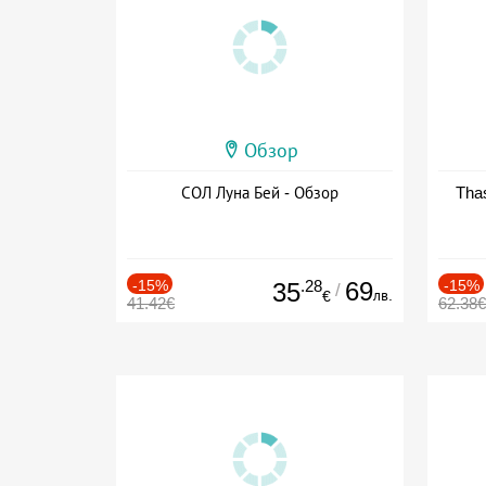
Обзор
СОЛ Луна Бей - Обзор
Thas
-15%
.28
69
-15%
35
/
лв.
€
41.42€
62.38€