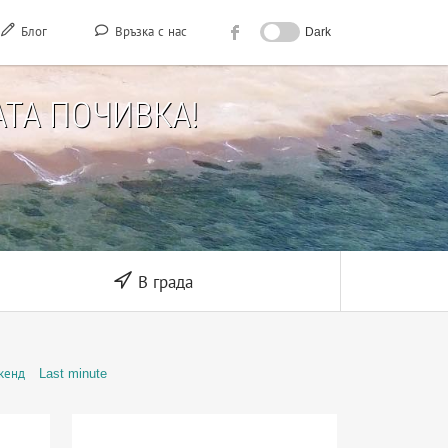
Блог
Връзка с нас
Dark
ТА ПОЧИВКА!
В града
кенд
Last minute