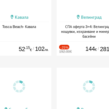
Кавала
Велинград
Tosca Beach- Кавала
СПА оферта 3=4: Велингра
нощувки, изхранване и мине
басейни
Дата: 01.07 - 30.09 + полупанс
.15
102
-25%
144
52
28
/
/
лв.
€
€
192.00€