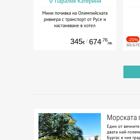
Паралия Катерини
Мини почивка на Олимпийската
ривиера с транспорт от Русе и
настаняване в хотел
Дата: 18.09 - 23.09 + закуска
345
.76
-20%
674
/
€
лв.
48.57€
Морската 
Един от вечните
двата най-голем
Бургас е чия гр