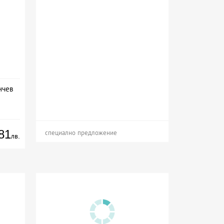
нчев
81
специално предложение
лв.