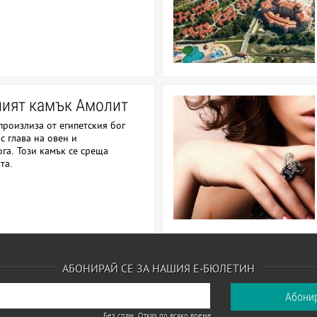
ият камък Амолит
произлиза от египетския бог
с глава на овен и
га. Този камък се среща
та.
АБОНИРАЙ СЕ ЗА НАШИЯ Е-БЮЛЕТИН
Без спам. Отказ по всяко време.