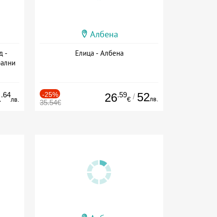
Албена
д -
Елица - Албена
рални
ион
.64
-25%
.59
52
1
26
/
лв.
лв.
€
35.54€