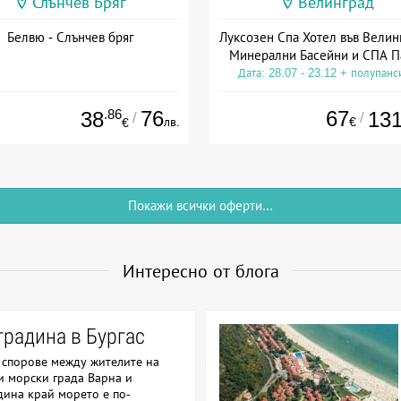
Слънчев Бряг
Велинград
Белвю - Слънчев бряг
Луксозен Спа Хотел във Велин
Минерални Басейни и СПА П
Дата: 28.07 - 23.12 + полупанс
.86
76
67
38
13
/
/
лв.
€
€
Покажи всички оферти...
Интересно от блога
градина в Бургас
 спорове между жителите на
и морски града Варна и
адина край морето е по-