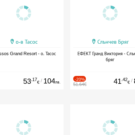
о-в Тасос
Слънчев Бряг
sos Grand Resort - о. Тасос
ЕФЕКТ Гранд Виктория - Слъ
бряг
.17
104
-20%
.42
53
41
/
/
лв.
€
€
51.64€