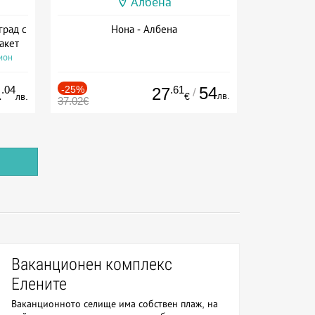
Албена
град с
Нона - Албена
акет
ион
.04
-25%
.61
54
1
27
/
лв.
лв.
€
37.02€
Ваканционен комплекс
Елените
Ваканционното селище има собствен плаж, на