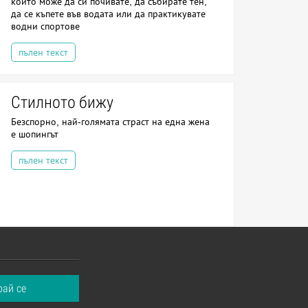
който може да си почивате, да събирате тен,
да се къпете във водата или да практикувате
водни спортове
пълен текст
Стилното бижу
Безспорно, най-голямата страст на една жена
е шопингът
пълен текст