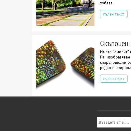
хубава.
пълен текст
Скъпоценн
Името "амолит" 
Ра, изобразяван 
спираловидни ро
рядко в природа
пълен текст