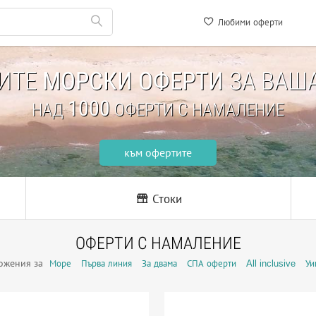
Любими оферти
НИТЕ
МОРСКИ ОФЕРТИ
ЗА ВАША
1000
НАД
ОФЕРТИ С НАМАЛЕНИЕ
към офертите
Стоки
ОФЕРТИ С НАМАЛЕНИЕ
ожения за
Море
Първа линия
За двама
СПА оферти
All inclusive
Уи