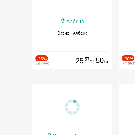
Албена
Оазис - Албена
-25%
.57
50
-30%
25
/
лв.
€
34.05€
74.65€