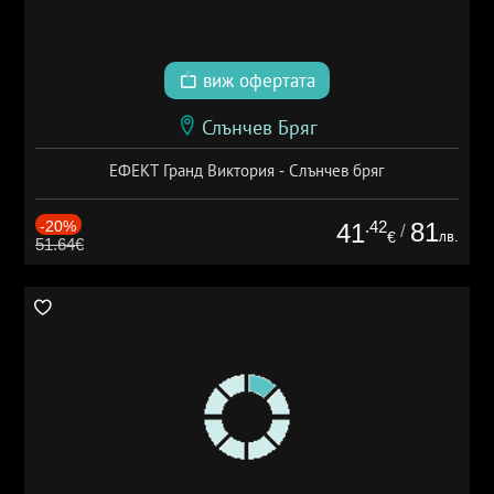
виж офертата
Слънчев Бряг
ЕФЕКТ Гранд Виктория - Слънчев бряг
-20%
.42
81
41
/
лв.
€
51.64€