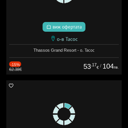
виж офертата
о-в Тасос
Thassos Grand Resort - о. Тасос
-15%
.17
104
53
/
лв.
€
62.38€