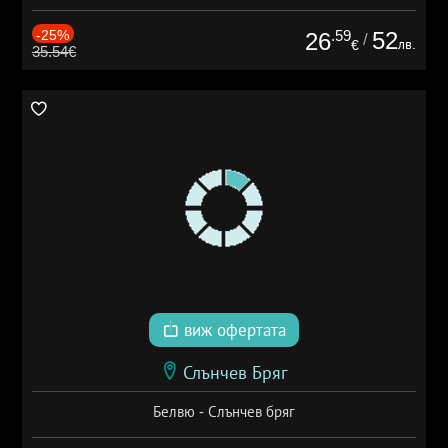
-25%
.59
52
26
/
лв.
€
35.54€
виж офертата
Слънчев Бряг
Белвю - Слънчев бряг