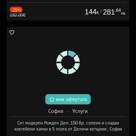
-25%
144
.64
281
/
€
лв.
192.00€
виж офертата
София
Услуги
Сет модерен Рожден Ден: 150 бр. солени и сладки
коктейлни хапки в 5 плата от Деличи кетъринг, София