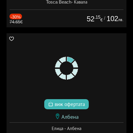
Tosca Beach- Кавала
-30%
.15
102
52
/
лв.
€
74.65€
виж офертата
Албена
Елица - Албена