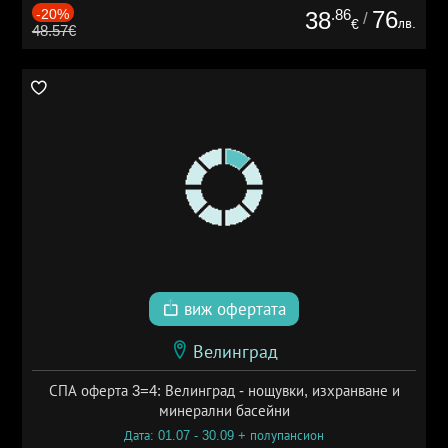
-20%
.86
76
38
/
лв.
€
48.57€
виж офертата
Велинград
СПА оферта 3=4: Велинград - нощувки, изхранване и
минерални басейни
Дата: 01.07 - 30.09 + полупансион