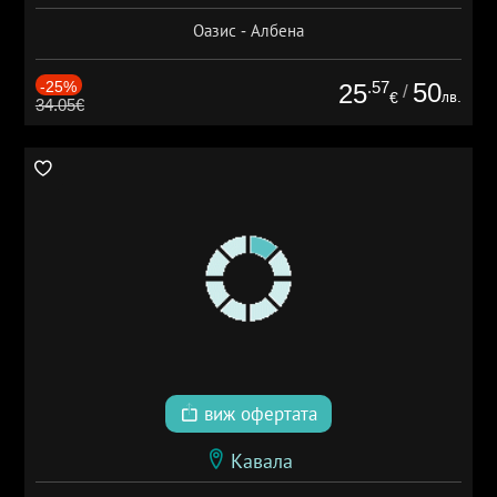
Оазис - Албена
-25%
.57
50
25
/
лв.
€
34.05€
виж офертата
Кавала