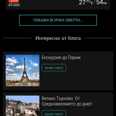
-25%
.61
54
27
/
лв.
€
37.02€
ПОКАЖИ ВСИЧКИ ОФЕРТИ...
Интересно от блога
Екскурзия до Париж
пълен текст
Велико Търново: От
Средновековието до днес!
пълен текст