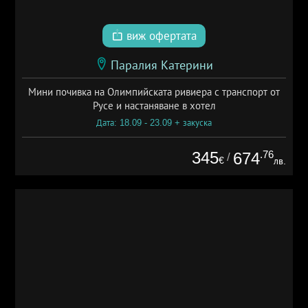
виж офертата
Паралия Катерини
Мини почивка на Олимпийската ривиера с транспорт от
Русе и настаняване в хотел
Дата: 18.09 - 23.09 + закуска
345
.76
674
/
€
лв.