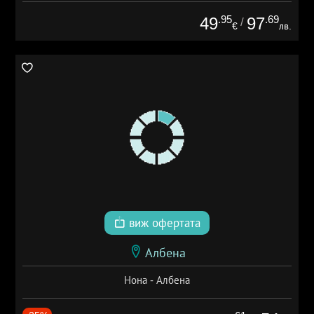
.95
.69
49
97
/
€
лв.
виж офертата
Албена
Нона - Албена