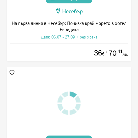
Несебър
На първа линия в Несебър: Почивка край морето в хотел
Евридика
Дата: 06.07 - 27.09 + без храна
36
.41
70
/
€
лв.