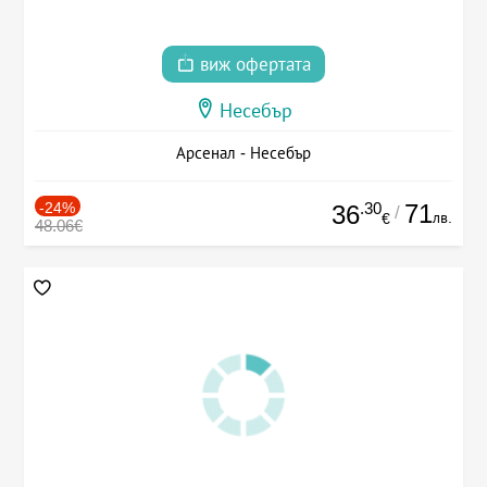
виж офертата
Несебър
Арсенал - Несебър
-24%
.30
71
36
/
лв.
€
48.06€