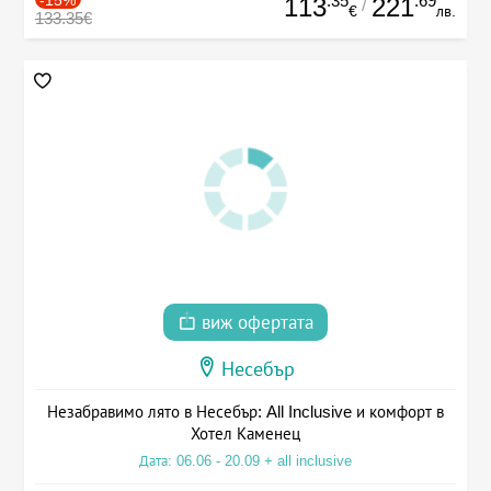
.35
.69
113
221
/
€
лв.
133.35€
виж офертата
Несебър
Незабравимо лято в Несебър: All Inclusive и комфорт в
Хотел Каменец
Дата: 06.06 - 20.09 + all inclusive