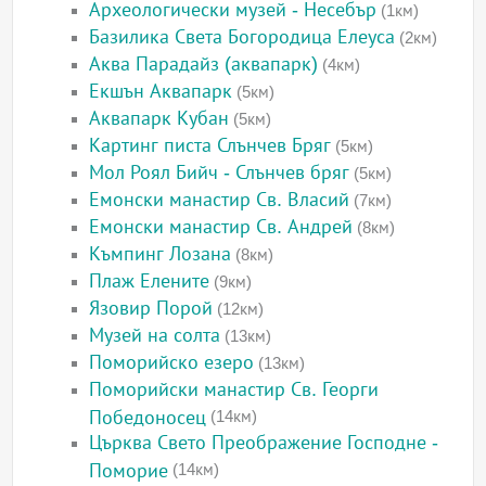
Археологически музей - Несебър
(1км)
Базилика Света Богородица Елеуса
(2км)
Аква Парадайз (аквапарк)
(4км)
Екшън Аквапарк
(5км)
Аквапарк Кубан
(5км)
Картинг писта Слънчев Бряг
(5км)
Мол Роял Бийч - Слънчев бряг
(5км)
Емонски манастир Св. Власий
(7км)
Емонски манастир Св. Андрей
(8км)
Къмпинг Лозана
(8км)
Плаж Елените
(9км)
Язовир Порой
(12км)
Музей на солта
(13км)
Поморийско езеро
(13км)
Поморийски манастир Св. Георги
Победоносец
(14км)
Църква Свето Преображение Господне -
Поморие
(14км)