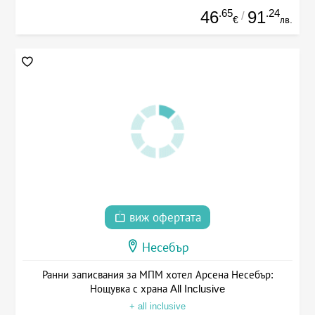
.65
.24
46
91
/
€
лв.
виж офертата
Несебър
Ранни записвания за МПМ хотел Арсена Несебър:
Нощувка с храна All Inclusive
+ all inclusive