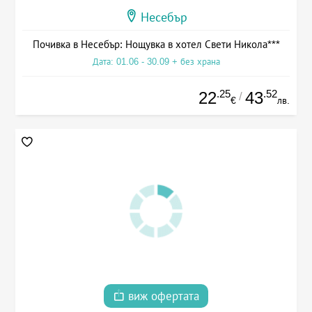
Несебър
Почивка в Несебър: Нощувка в хотел Свети Никола***
Дата: 01.06 - 30.09 + без храна
.25
.52
22
43
/
€
лв.
виж офертата