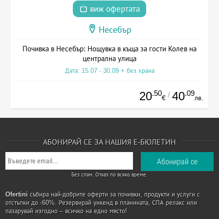
виж офертата
Несебър
Почивка в Несебър: Нощувка в къща за гости Колев на
централна улица
Дата: 15.07 - 30.09 + без храна
.50
.09
20
40
/
€
лв.
АБОНИРАЙ СЕ ЗА НАШИЯ Е-БЮЛЕТИН
Без спам. Отказ по всяко време.
Ofertini
събира най-добрите оферти за почивки, продукти и услуги с
отстъпки до -60%. Резервирай уикенд в планината, СПА релакс или
пазарувай изгодно – всичко на едно място!