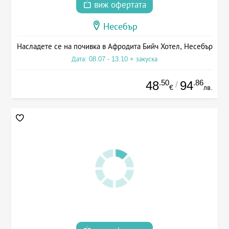
виж офертата
Несебър
Насладете се на почивка в Афродита Бийч Хотел, Несебър
Дата: 08.07 - 13.10 + закуска
.50
.86
48
94
/
€
лв.