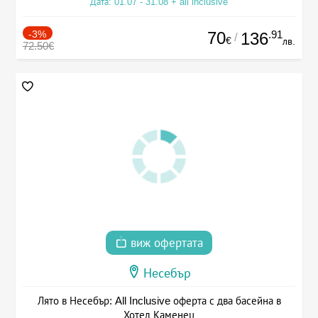
Дата: 01.07 - 31.08 + all inclusive
-3%
70
.91
136
/
€
лв.
72.50€
виж офертата
Несебър
Лято в Несебър: All Inclusive оферта с два басейна в
Хотел Каменец