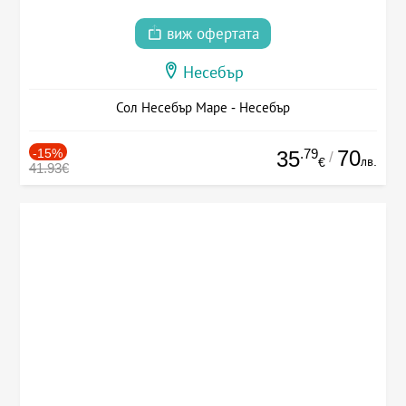
виж офертата
Несебър
Сол Несебър Маре - Несебър
-15%
.79
70
35
/
лв.
€
41.93€