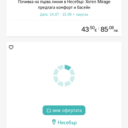
Почивка на първа линия в Несебър: Хотел Mirage
предлага комфорт и басейн
Дата: 14.07 - 15.09 + закуска
.50
.08
43
85
/
€
лв.
виж офертата
Несебър