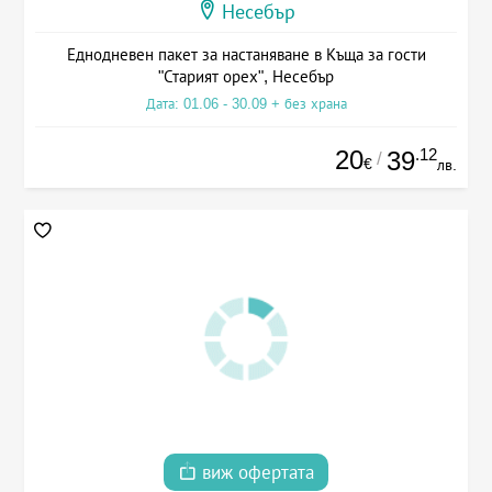
Несебър
Еднодневен пакет за настаняване в Къща за гости
"Старият орех", Несебър
Дата: 01.06 - 30.09 + без храна
20
.12
39
/
€
лв.
виж офертата