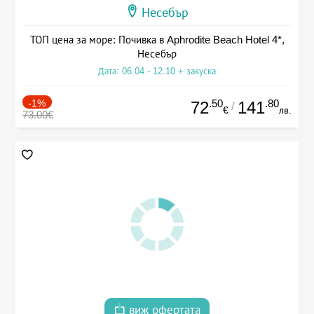
Несебър
ТОП цена за море: Почивка в Aphrodite Beach Hotel 4*,
Несебър
Дата: 06.04 - 12.10 + закуска
-1%
.50
.80
72
141
/
€
лв.
73.00€
виж офертата