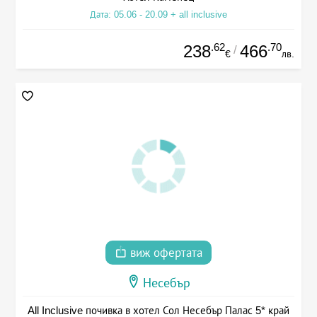
Дата: 05.06 - 20.09 + all inclusive
.62
.70
238
466
/
€
лв.
виж офертата
Несебър
All Inclusive почивка в хотел Сол Несебър Палас 5* край