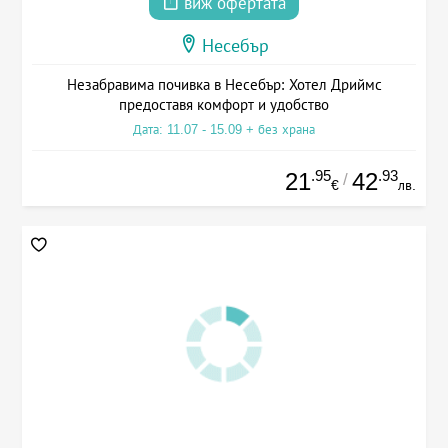
виж офертата
Несебър
Незабравима почивка в Несебър: Хотел Дриймс
предоставя комфорт и удобство
Дата: 11.07 - 15.09 + без храна
.95
.93
21
42
/
€
лв.