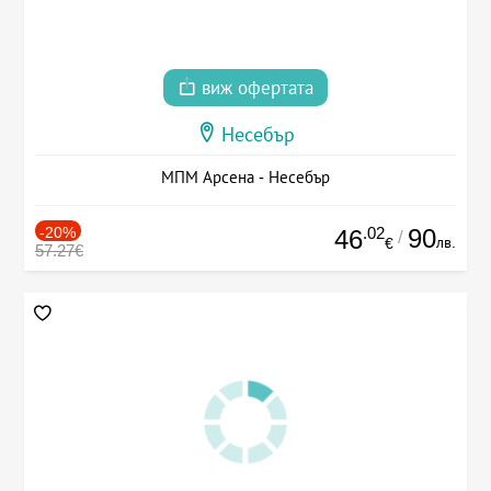
виж офертата
Несебър
МПМ Арсена - Несебър
-20%
.02
90
46
/
лв.
€
57.27€