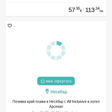
.95
.34
57
113
/
€
лв.
виж офертата
Несебър
Почивка край плажа в Несебър с All Inclusive в хотел
Арсенал