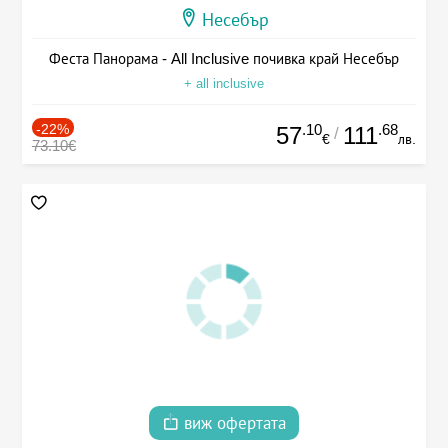
Несебър
Феста Панорама - All Inclusive почивка край Несебър
+ all inclusive
-22%
.10
.68
57
111
/
€
лв.
73.10€
виж офертата