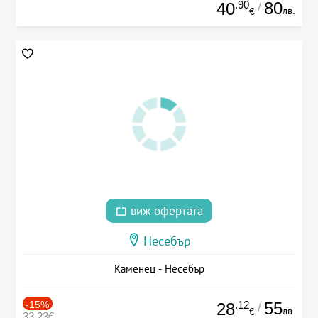
.90
80
40
/
лв.
€
виж офертата
Несебър
Каменец - Несебър
-15%
.12
55
28
/
лв.
€
33.23€