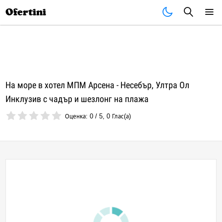
Почивки
Стоки
В града
Всички оферти
Ofertini
На море в хотел МПМ Арсена - Несебър, Ултра Ол
Инклузив с чадър и шезлонг на плажа
Оценка:
0
/
5
,
0
Глас(а)