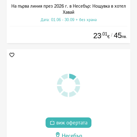
На първа линия през 2026 г. в Несебър: Нощувка в хотел
Хавай
Дата: 01.06 - 30.09 + без храна
.01
45
23
/
лв.
€
виж офертата
Несебър