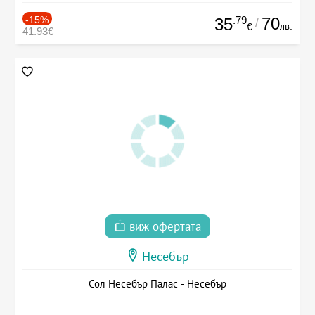
-15%
.79
70
35
/
лв.
€
41.93€
виж офертата
Несебър
Сол Несебър Палас - Несебър