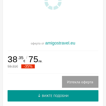
amigostravel.eu
оферта от
38
75
/
.35
€
лв.
59.31
€
-35%
Изтекла оферта
ВИЖТЕ ПОДОБНИ