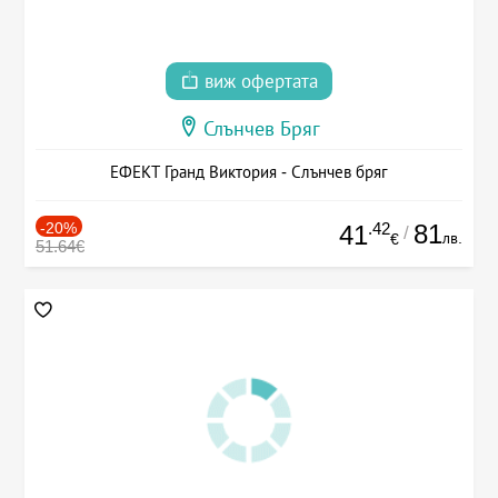
виж офертата
Слънчев Бряг
ЕФЕКТ Гранд Виктория - Слънчев бряг
-20%
.42
81
41
/
лв.
€
51.64€