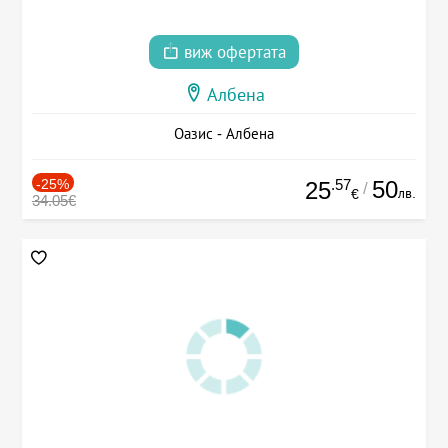
виж офертата
Албена
Оазис - Албена
-25%
.57
50
25
/
лв.
€
34.05€