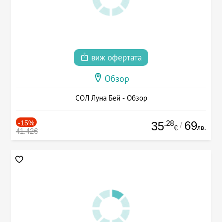
виж офертата
Обзор
СОЛ Луна Бей - Обзор
-15%
.28
69
35
/
лв.
€
41.42€