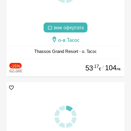
виж офертата
о-в Тасос
Thassos Grand Resort - о. Тасос
-15%
.17
104
53
/
лв.
€
62.38€