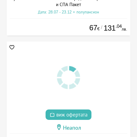
и СПА Пакет
Дата: 28.07 - 23.12 + полупансион
67
.04
131
/
€
лв.
виж офертата
Неапол