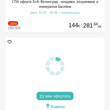
СПА оферта 3=4: Велинград - нощувки, изхранване и
минерални басейни
Дата: 01.07 - 30.09 + полупансион
-25%
144
.64
281
/
€
лв.
192.00€
виж офертата
Кавала