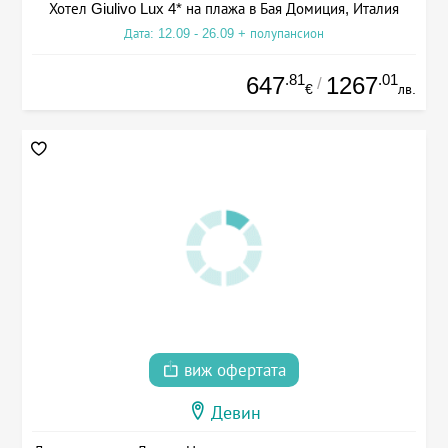
Хотел Giulivo Lux 4* на плажа в Бая Домиция, Италия
Дата: 12.09 - 26.09 + полупансион
.81
.01
647
1267
/
€
лв.
виж офертата
Девин