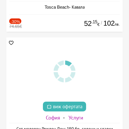
Tosca Beach- Кавала
-30%
.15
102
52
/
лв.
€
74.65€
виж офертата
София
Услуги
Сет модерен Рожден Ден: 150 бр. солени и сладки