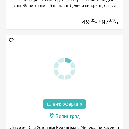
коктейлни хапки в 5 плата от Деличи кетъринг, София
.95
.69
49
97
/
€
лв.
виж офертата
Велинград
Луксозен Спа Хотел във Велинград с Минерални Басейни