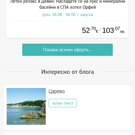
Летен релакс в Девин: Насладете се на лукс и минерални
басейни в СПА хотел Орфей
Дата: 06.08 - 06.09 + закуска
.70
.07
52
103
/
€
лв.
Покажи всички оферти...
Интересно от блога
Царево
пълен текст