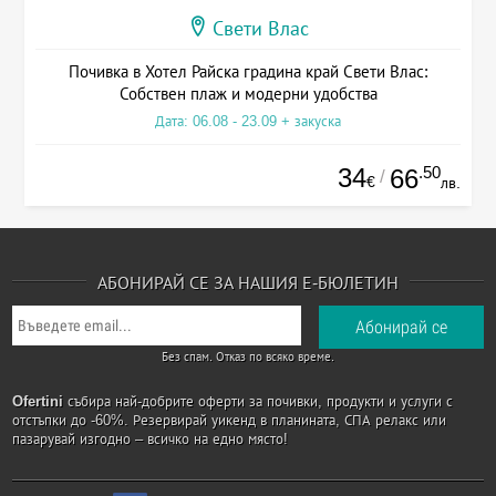
Свети Влас
Почивка в Хотел Райска градина край Свети Влас:
Собствен плаж и модерни удобства
Дата: 06.08 - 23.09 + закуска
34
.50
66
/
€
лв.
АБОНИРАЙ СЕ ЗА НАШИЯ Е-БЮЛЕТИН
Без спам. Отказ по всяко време.
Ofertini
събира най-добрите оферти за почивки, продукти и услуги с
отстъпки до -60%. Резервирай уикенд в планината, СПА релакс или
пазарувай изгодно – всичко на едно място!