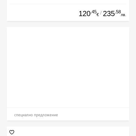
.45
.58
120
235
/
€
лв.
специално предложение