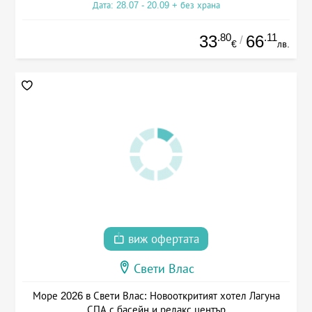
Дата: 28.07 - 20.09 + без храна
.80
.11
33
66
/
€
лв.
виж офертата
Свети Влас
Море 2026 в Свети Влас: Новооткритият хотел Лагуна
СПА с басейн и релакс център