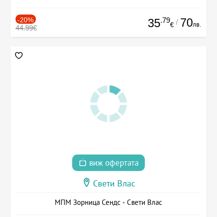
-20%
.79
70
35
/
лв.
€
44.99€
виж офертата
Свети Влас
МПМ Зорница Сендс - Свети Влас