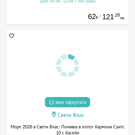
Дата: 05.08 - 23.09 + без храна
62
.26
121
/
€
лв.
виж офертата
Свети Влас
Море 2026 в Свети Влас: Почивка в хотел Хармони Суитс
10 с басейн