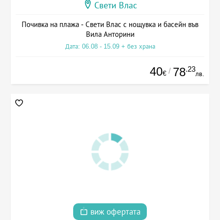
Свети Влас
Почивка на плажа - Свети Влас с нощувка и басейн във
Вила Анторини
Дата: 06.08 - 15.09 + без храна
40
.23
78
/
€
лв.
виж офертата