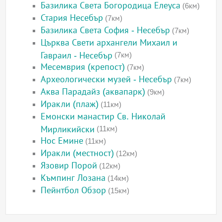
Базилика Света Богородица Елеуса
(6км)
Стария Несебър
(7км)
Базилика Света София - Несебър
(7км)
Църква Свети архангели Михаил и
Гавраил - Несебър
(7км)
Месемврия (крепост)
(7км)
Археологически музей - Несебър
(7км)
Аква Парадайз (аквапарк)
(9км)
Иракли (плаж)
(11км)
Емонски манастир Св. Николай
Мирликийски
(11км)
Нос Емине
(11км)
Иракли (местност)
(12км)
Язовир Порой
(12км)
Къмпинг Лозана
(14км)
Пейнтбол Обзор
(15км)