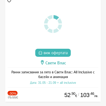
виж офертата
Свети Влас
Ранни записвания за лято в Свети Влас: All Inclusive с
басейн и анимация
Дата: 31.05 - 21.09 + all inclusive
-30%
.90
.46
52
103
/
€
лв.
75.55€