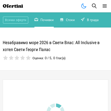
Ofertini
Почивки
Стоки
В града
Всички оферти
Незабравимо море 2026 в Свети Влас: All Inclusive в
хотел Свети Георги Палас
Оценка:
0
/
5
,
0
Глас(а)