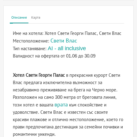
Описание
Карта
Име на хотела:
Хотел Свети Георги Палас, Свети Влас
Свети Влас
Местоположение:
AI - all inclusive
Тип настаняване:
Валидност на офертата
от 01.06 до 30.09
Хотел Свети Георги Палас
в прекрасния курорт Свети
Влас предлага изключителна възможност за
незабравимо преживяване на брега на Черно море.
Разположен на само 300 метра от бреговата линия,
врата
този хотел е вашата
към спокойствие и
удоволствие. Свети Влас е известен със своите
красиви плажове и отлично местоположение, което го
прави предпочитана дестинация за семейни почивки и
романтични уикенди.