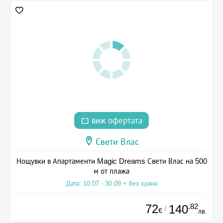
виж офертата
Свети Влас
Нощувки в Апартаменти Magic Dreams Свети Влас на 500
м от плажа
Дата: 10.07 - 30.09 + без храна
72
.82
140
/
€
лв.