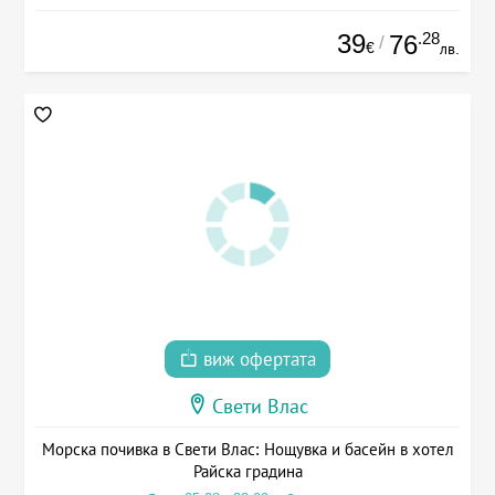
39
.28
76
/
€
лв.
виж офертата
Свети Влас
Морска почивка в Свети Влас: Нощувка и басейн в хотел
Райска градина