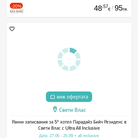
-20%
.57
95
48
/
лв.
€
60.84€
виж офертата
Свети Влас
Ранни записвания за 5* хотел Парадайз Бийч Резиденс в
Свети Влас с Ultra All Inclusive
Дата: 27.05 - 25.09 + all inclusive