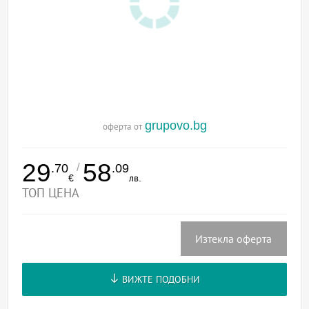
grupovo.bg
оферта от
29
58
/
.70
.09
€
лв.
ТОП ЦЕНА
Изтекла оферта
ВИЖТЕ ПОДОБНИ