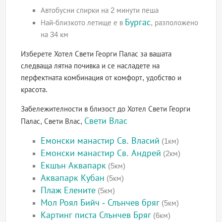
Автобусни спирки на 2 минути пеша
Бургас
Най-близкото летище е в
, разположено
на 34 км
Изберете Хотел Свети Георги Палас за вашата
следваща лятна почивка и се насладете на
перфектната комбинация от комфорт, удобство и
красота.
Забележителности в близост до Хотел Свети Георги
Свети Влас
Палас, Свети Влас,
Емонски манастир Св. Власий
(1км)
Емонски манастир Св. Андрей
(2км)
Екшън Аквапарк
(5км)
Аквапарк Кубан
(5км)
Плаж Елените
(5км)
Мол Роял Бийч - Слънчев бряг
(5км)
Картинг писта Слънчев Бряг
(6км)