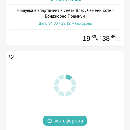
Нощувка в апартамент в Свети Влас, Семеен хотел
Бонджорно Премиум
Дата: 04.08 - 29.12 + без храна
.66
.45
19
38
/
€
лв.
виж офертата