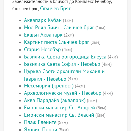
Забележителности в близост до Комплекс Рейнбоу,
Слънчев Бряг
Слънчев бряг,
Аквапарк Кубан
(1км)
Мол Роял Бийч - Слънчев бряг
(1км)
Екшън Аквапарк
(2км)
Картинг писта Слънчев Бряг
(2км)
Стария Несебър
(4км)
Базилика Света Богородица Елеуса
(4км)
Базилика Света София - Несебър
(4км)
Църква Свети архангели Михаил и
Гавраил - Несебър
(4км)
Месемврия (крепост)
(4км)
Археологически музей - Несебър
(4км)
Аква Парадайз (аквапарк)
(5км)
Емонски манастир Св. Андрей
(5км)
Емонски манастир Св. Власий
(6км)
Плаж Елените
(9км)
Язовир Порой
(9км)