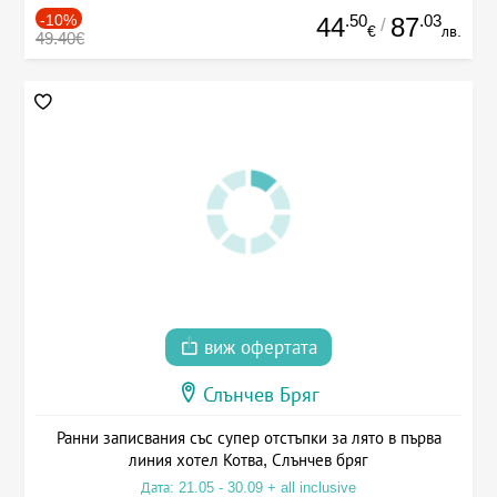
-10%
.50
.03
44
87
/
€
лв.
49.40€
виж офертата
Слънчев Бряг
Ранни записвания със супер отстъпки за лято в първа
линия хотел Котва, Слънчев бряг
Дата: 21.05 - 30.09 + all inclusive