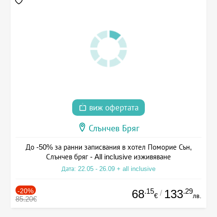
виж офертата
Слънчев Бряг
До -50% за ранни записвания в хотел Поморие Сън,
Слънчев бряг - All inclusive изживяване
Дата: 22.05 - 26.09 + all inclusive
-20%
.15
.29
68
133
/
€
лв.
85.20€