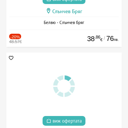
Слънчев Бряг
Белвю - Слънчев бряг
-20%
.86
76
38
/
лв.
€
48.57€
виж офертата