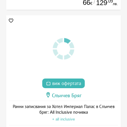
66
.09
129
/
€
лв.
виж офертата
Слънчев Бряг
Ранни записвания за Хотел Империал Палас в Слънчев
бряг: All Inclusive почивка
+ all inclusive