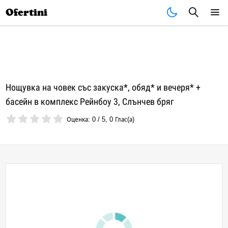
Почивки
Стоки
В града
Всички оферти
Ofertini
Нощувка на човек със закуска*, обяд* и вечеря* +
басейн в комплекс Рейнбоу 3, Слънчев бряг
Оценка:
0
/
5
,
0
Глас(а)