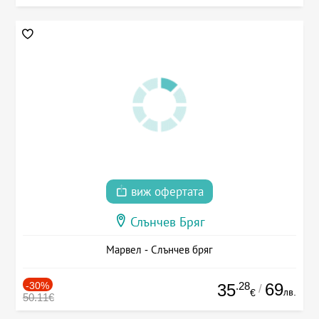
виж офертата
Слънчев Бряг
Марвел - Слънчев бряг
-30%
.28
69
35
/
лв.
€
50.11€