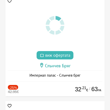
виж офертата
Слънчев Бряг
Империал палас - Слънчев бряг
-25%
.21
63
32
/
лв.
€
42.95€