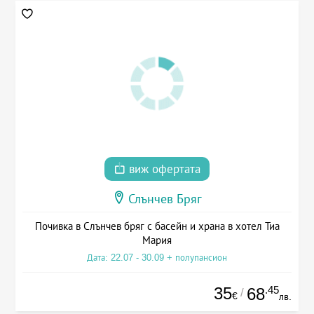
виж офертата
Слънчев Бряг
Почивка в Слънчев бряг с басейн и храна в хотел Тиа
Мария
Дата: 22.07 - 30.09 + полупансион
35
.45
68
/
€
лв.