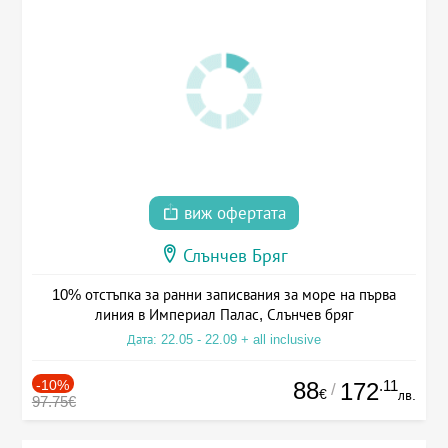
виж офертата
Слънчев Бряг
10% отстъпка за ранни записвания за море на първа
линия в Империал Палас, Слънчев бряг
Дата: 22.05 - 22.09 + all inclusive
-10%
88
.11
172
/
€
лв.
97.75€