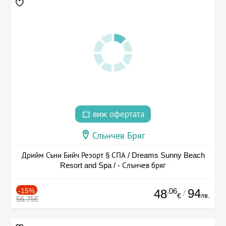
виж офертата
Слънчев Бряг
Дрийм Съни Бийч Резорт § СПА / Dreams Sunny Beach
Resort and Spa / - Слънчев бряг
-15%
.06
94
48
/
лв.
€
56.75€