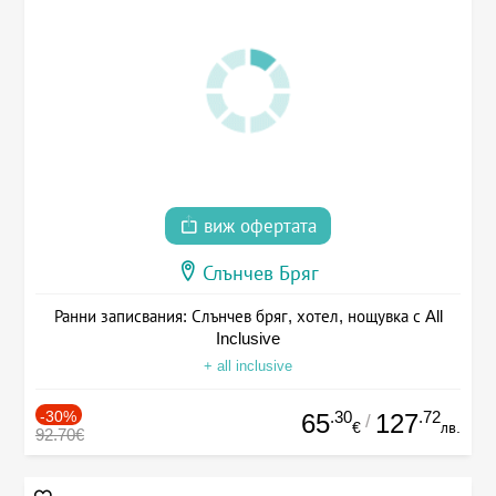
виж офертата
Слънчев Бряг
Ранни записвания: Слънчев бряг, хотел, нощувка с All
Inclusive
+ all inclusive
-30%
.30
.72
65
127
/
€
лв.
92.70€