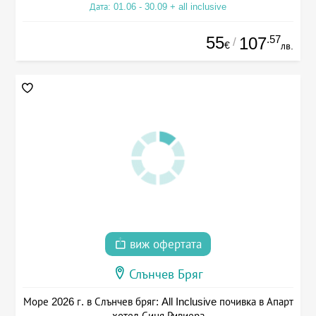
Дата: 01.06 - 30.09 + all inclusive
55
.57
107
/
€
лв.
виж офертата
Слънчев Бряг
Море 2026 г. в Слънчев бряг: All Inclusive почивка в Апарт
хотел Синя Ривиера