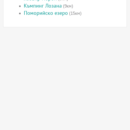
Къмпинг Лозана
(9км)
Поморийско езеро
(15км)