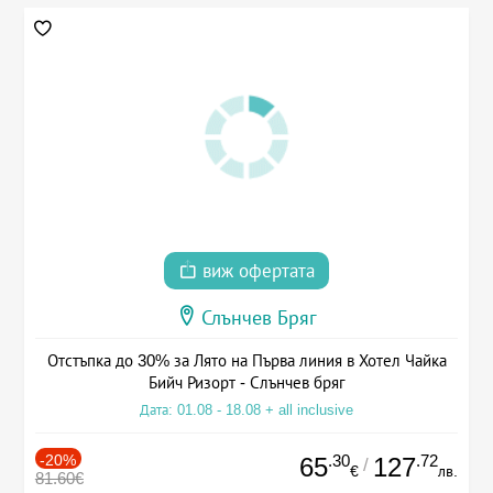
виж офертата
Слънчев Бряг
Отстъпка до 30% за Лято на Първа линия в Хотел Чайка
Бийч Ризорт - Слънчев бряг
Дата: 01.08 - 18.08 + all inclusive
-20%
.30
.72
65
127
/
€
лв.
81.60€