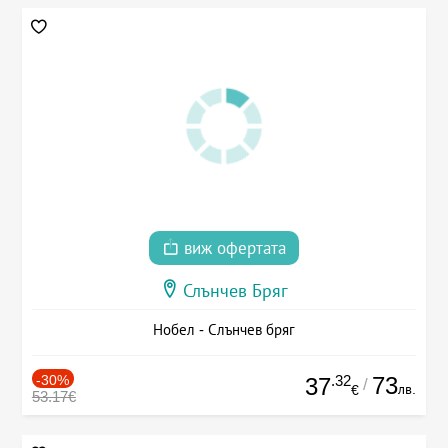
виж офертата
Слънчев Бряг
Нобел - Слънчев бряг
-30%
.32
73
37
/
лв.
€
53.17€