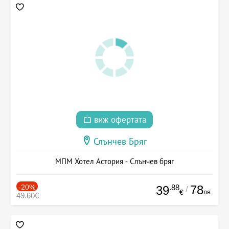
виж офертата
Слънчев Бряг
МПМ Хотел Астория - Слънчев бряг
-20%
.88
78
39
/
лв.
€
49.60€