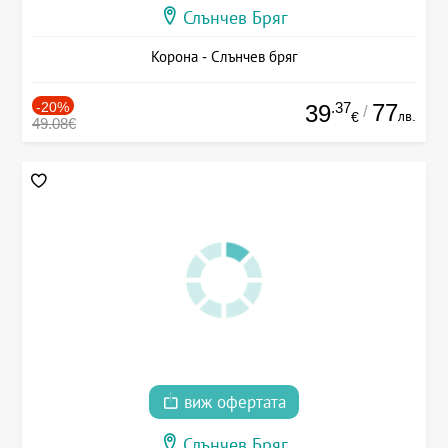
Слънчев Бряг
Корона - Слънчев бряг
-20%
.37
77
39
/
лв.
€
49.08€
виж офертата
Слънчев Бряг