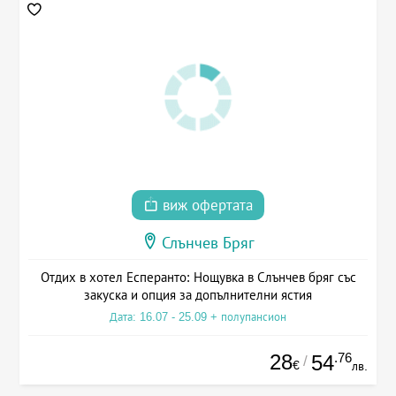
виж офертата
Слънчев Бряг
Отдих в хотел Есперанто: Нощувка в Слънчев бряг със
закуска и опция за допълнителни ястия
Дата: 16.07 - 25.09 + полупансион
28
.76
54
/
€
лв.