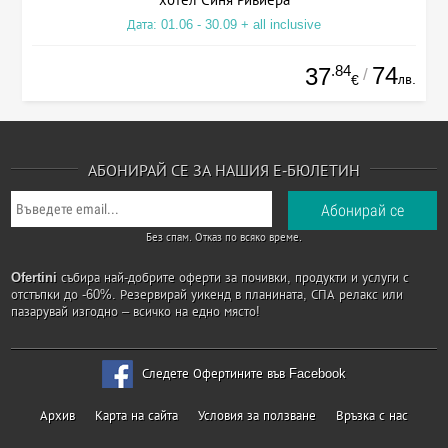
Дата: 01.06 - 30.09 + all inclusive
.84
74
37
/
лв.
€
АБОНИРАЙ СЕ ЗА НАШИЯ Е-БЮЛЕТИН
Без спам. Отказ по всяко време.
Ofertini
събира най-добрите оферти за почивки, продукти и услуги с
отстъпки до -60%. Резервирай уикенд в планината, СПА релакс или
пазарувай изгодно – всичко на едно място!
Следете Офертините във Facebook
Архив
Карта на сайта
Условия за ползване
Връзка с нас