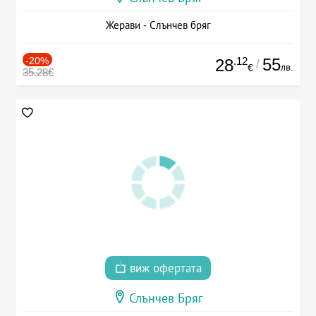
Жерави - Слънчев бряг
-20%
.12
55
28
/
лв.
€
35.28€
виж офертата
Слънчев Бряг