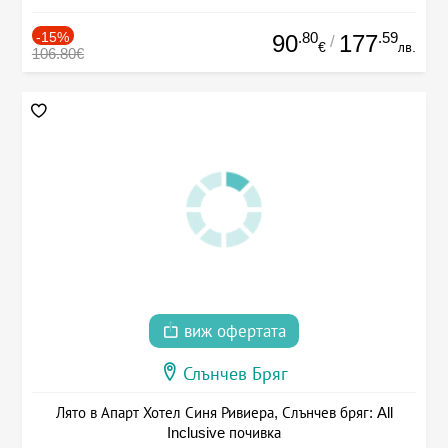
-15%
.80
.59
90
177
/
€
лв.
106.80€
виж офертата
Слънчев Бряг
Лято в Апарт Хотел Синя Ривиера, Слънчев бряг: All
Inclusive почивка