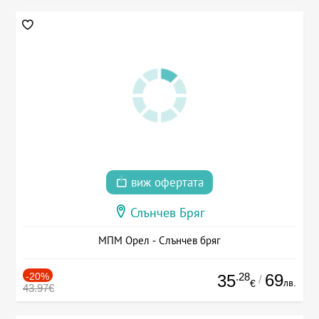
виж офертата
Слънчев Бряг
МПМ Орел - Слънчев бряг
-20%
.28
69
35
/
лв.
€
43.97€