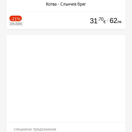
Котва - Слънчев бряг
-21%
.70
62
31
/
лв.
€
39.88€
специално предложение