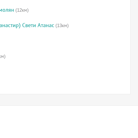
Смолян
(12км)
анастир) Свети Атанас
(13км)
км)