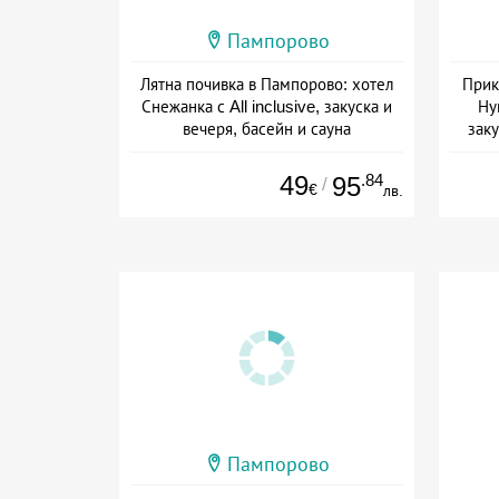
Пампорово
Лятна почивка в Пампорово: хотел
Прик
Снежанка с All inclusive, закуска и
Ну
вечеря, басейн и сауна
заку
Дата: 22.07 - 12.09 + all inclusive
Дат
49
.84
95
/
€
лв.
Пампорово