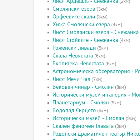
Лифт Ардашлъ - Снежанка
(2км)
Смолянски езера
(3км)
Орфеевите скали
(3км)
Хижа Смолянски езера
(4км)
Лифт Смолянски езера - Снежанка
Лифт Стойките - Снежанка
(4км)
Роженски ливади
(5км)
Скала Невястата
(6км)
Екопътека Невястата
(6км)
Астрономическа обсерватория - Р
Лифт Мечи Чал
(7км)
Вековен чинар - Смолян
(8км)
Исторически музей и галерия - М
Планетариум - Смолян
(9км)
Водопад Сърцето
(9км)
Исторически музей - Смолян
(9км)
Скален феномен Главата
(9км)
Родопски драматичен театър Нико