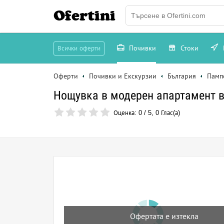
Ofertini
Почивки
Стоки
Всички оферти
Оферти
Почивки и Екскурзии
България
Памп
Нощувка в модерен апартамент 
Оценка:
0
/
5
,
0
Глас(а)
Офертата е изтекла