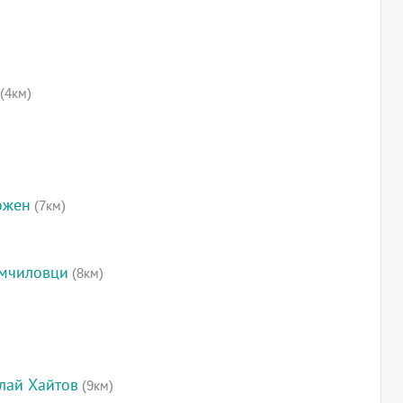
(4км)
ожен
(7км)
омчиловци
(8км)
лай Хайтов
(9км)