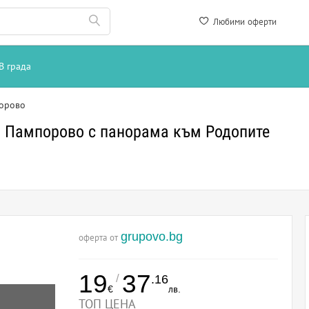
Любими оферти
В града
орово
в Пампорово с панорама към Родопите
grupovo.bg
оферта от
19
37
/
.16
€
лв.
ТОП ЦЕНА