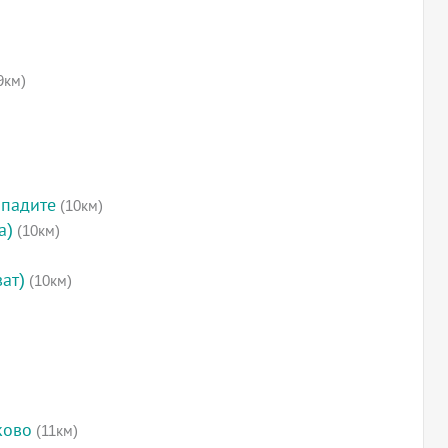
9км)
опадите
(10км)
а)
(10км)
ат)
(10км)
ково
(11км)