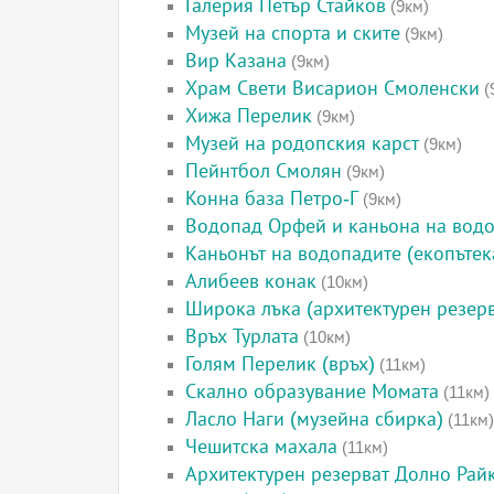
Галерия Петър Стайков
(9км)
Музей на спорта и ските
(9км)
Вир Казана
(9км)
Храм Свети Висарион Смоленски
(
Хижа Перелик
(9км)
Музей на родопския карст
(9км)
Пейнтбол Смолян
(9км)
Конна база Петро-Г
(9км)
Водопад Орфей и каньона на вод
Каньонът на водопадите (екопътек
Алибеев конак
(10км)
Широка лъка (архитектурен резерв
Връх Турлата
(10км)
Голям Перелик (връх)
(11км)
Скално образувание Момата
(11км)
Ласло Наги (музейна сбирка)
(11км)
Чешитска махала
(11км)
Архитектурен резерват Долно Рай