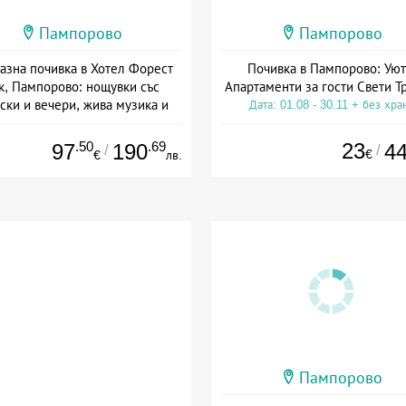
Пампорово
Пампорово
азна почивка в Хотел Форест
Почивка в Пампорово: Уют
к, Пампорово: нощувки със
Апартаменти за гости Свети Т
ски и вечери, жива музика и
Дата: 01.08 - 30.11 + без хра
СПА
а: 04.03 - 30.11 + полупансион
.50
.69
23
97
190
4
/
/
€
€
лв.
Пампорово