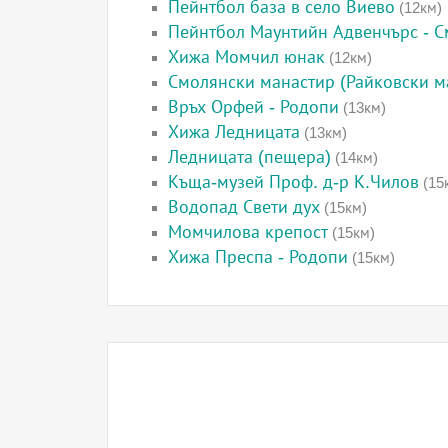
Пейнтбол база в село Виево
(12км)
Пейнтбол Маунтийн Адвенчърс - 
Хижа Момчил юнак
(12км)
Смолянски манастир (Райковски м
Връх Орфей - Родопи
(13км)
Хижа Ледницата
(13км)
Ледницата (пещера)
(14км)
Къща-музей Проф. д-р К.Чилов
(15
Водопад Свети дух
(15км)
Момчилова крепост
(15км)
Хижа Преспа - Родопи
(15км)