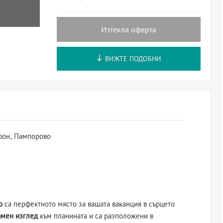
Изтекла оферта
ВИЖТЕ ПОДОБНИ
ифон, Пампорово
о
са перфектното място за вашата ваканция в сърцето
амен изглед
към планината и са разположени в