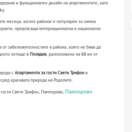
модерния и функционален дизайн на апартаментите, като
ky.
те месеци, когато районът е популярен за зимни
торанти, предлагащи интернационална и национална
на от забележителностите в района, която не бива да
дното летище в
Пловдив
, разположено на 68 км от
ирода с
Апартаменти за гости Свети Трифон
в
сред красивата природа на Родопите.
Пампорово
 гости Свети Трифон, Пампорово,