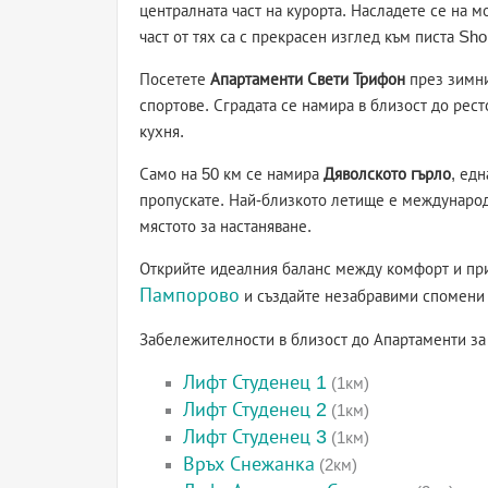
централната част на курорта. Насладете се на 
част от тях са с прекрасен изглед към писта Sho
Посетете
Апартаменти Свети Трифон
през зимни
спортове. Сградата се намира в близост до рес
кухня.
Само на 50 км се намира
Дяволското гърло
, ед
пропускате. Най-близкото летище е междунаро
мястото за настаняване.
Открийте идеалния баланс между комфорт и пр
Пампорово
и създайте незабравими спомени 
Забележителности в близост до Апартаменти за
Лифт Студенец 1
(1км)
Лифт Студенец 2
(1км)
Лифт Студенец 3
(1км)
Връх Снежанка
(2км)