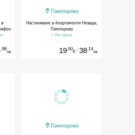
Пампорово
 в
Настаняване в Апартаменти Невада,
рифон
Пампорово
на
+ без храна
.98
.50
.14
4
19
38
/
лв.
€
лв.
Пампорово