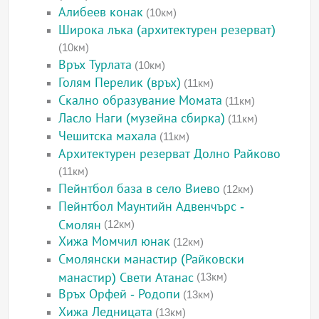
Алибеев конак
(10км)
Широка лъка (архитектурен резерват)
(10км)
Връх Турлата
(10км)
Голям Перелик (връх)
(11км)
Скално образувание Момата
(11км)
Ласло Наги (музейна сбирка)
(11км)
Чешитска махала
(11км)
Архитектурен резерват Долно Райково
(11км)
Пейнтбол база в село Виево
(12км)
Пейнтбол Маунтийн Адвенчърс -
Смолян
(12км)
Хижа Момчил юнак
(12км)
Смолянски манастир (Райковски
манастир) Свети Атанас
(13км)
Връх Орфей - Родопи
(13км)
Хижа Ледницата
(13км)