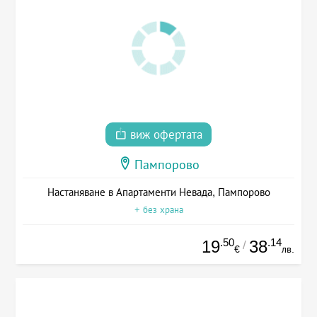
виж офертата
Пампорово
Настаняване в Апартаменти Невада, Пампорово
+ без храна
.50
.14
19
38
/
€
лв.