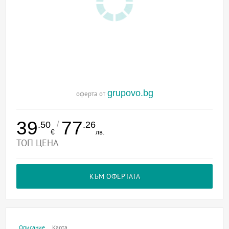
grupovo.bg
оферта от
39
77
/
.50
.26
€
лв.
ТОП ЦЕНА
КЪМ ОФЕРТАТА
Описание
Карта