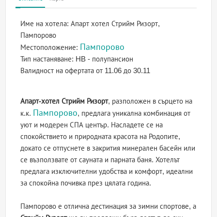
Име на хотела:
Апарт хотел Стрийм Ризорт,
Пампорово
Пампорово
Местоположение:
Тип настаняване:
HB - полупансион
Валидност на офертата
от 11.06 до 30.11
Апарт-хотел Стрийм Ризорт
, разположен в сърцето на
Пампорово
к.к.
, предлага уникална комбинация от
уют и модерен СПА център. Насладете се на
спокойствието и природната красота на Родопите,
докато се отпуснете в закрития минерален басейн или
се възползвате от сауната и парната баня. Хотелът
предлага изключителни удобства и комфорт, идеални
за спокойна почивка през цялата година.
Пампорово е отлична дестинация за зимни спортове, а