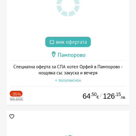
виж офертата
Пампорово
Специална оферта за СПА хотел Орфей в Пампорово -
нощувка със закуска и вечеря
+ полупансион
-35%
.50
.15
64
126
/
€
лв.
98.65€