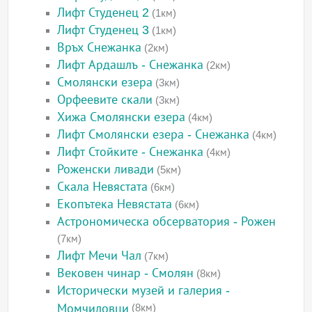
Лифт Студенец 2
(1км)
Лифт Студенец 3
(1км)
Връх Снежанка
(2км)
Лифт Ардашлъ - Снежанка
(2км)
Смолянски езера
(3км)
Орфеевите скали
(3км)
Хижа Смолянски езера
(4км)
Лифт Смолянски езера - Снежанка
(4км)
Лифт Стойките - Снежанка
(4км)
Роженски ливади
(5км)
Скала Невястата
(6км)
Екопътека Невястата
(6км)
Астрономическа обсерватория - Рожен
(7км)
Лифт Мечи Чал
(7км)
Вековен чинар - Смолян
(8км)
Исторически музей и галерия -
Момчиловци
(8км)