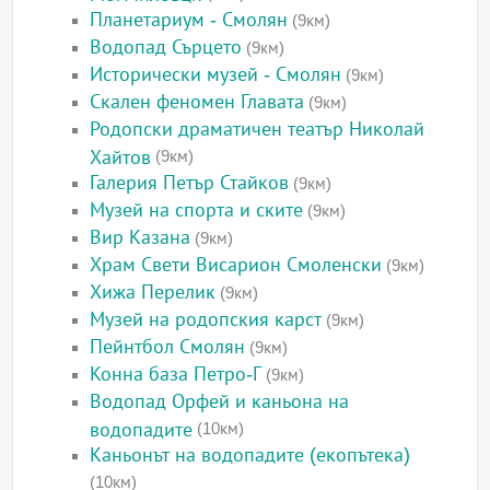
Планетариум - Смолян
(9км)
Водопад Сърцето
(9км)
Исторически музей - Смолян
(9км)
Скален феномен Главата
(9км)
Родопски драматичен театър Николай
Хайтов
(9км)
Галерия Петър Стайков
(9км)
Музей на спорта и ските
(9км)
Вир Казана
(9км)
Храм Свети Висарион Смоленски
(9км)
Хижа Перелик
(9км)
Музей на родопския карст
(9км)
Пейнтбол Смолян
(9км)
Конна база Петро-Г
(9км)
Водопад Орфей и каньона на
водопадите
(10км)
Каньонът на водопадите (екопътека)
(10км)