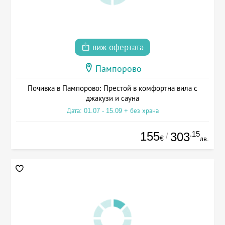
виж офертата
Пампорово
Почивка в Пампорово: Престой в комфортна вила с
джакузи и сауна
Дата: 01.07 - 15.09 + без храна
155
.15
303
/
€
лв.