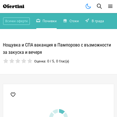
Ofertini
Почивки
Стоки
В града
Всички оферти
Нощувка и СПА ваканция в Пампорово с възможности
за закуска и вечеря
Оценка:
0
/
5
,
0
Глас(а)