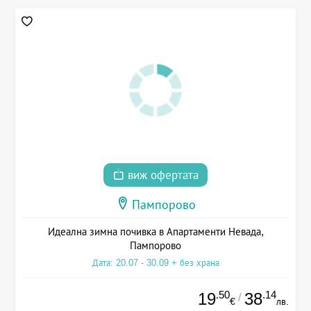
виж офертата
Пампорово
Идеална зимна почивка в Апартаменти Невада,
Пампорово
Дата: 20.07 - 30.09 + без храна
.50
.14
19
38
/
€
лв.