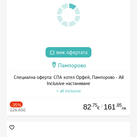
виж офертата
Пампорово
Специална оферта: СПА хотел Орфей, Пампорово - All
Inclusive настаняване
+ all inclusive
-35%
.75
.85
82
161
/
€
лв.
126.65€