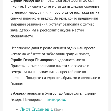
Стрийм Ризорт
ще ви предложи бърз достъп до ски
пистите. Приключенците могат да изследват околните
планински маршрути или просто да се наслаждават на
свежия планински въздух. За тези, които предпочитат
вътрешни развлечения, хотелът разполага с фитнес
зала, детски кът и ресторант с вкусни местни
специалитети.
Независимо дали търсите активен отдих или просто
искате да избягате от забързания градски живот,
Стрийм Ризорт Пампорово
е идеалното място.
Приготвили сме специални пакети със закуска и
вечеря, за да направим вашия престой още по-
приятен! Подарете си едно незабравимо изживяване в
Родопите.
Забележителности в близост до Апарт хотел Стрийм
Пампорово
Ризорт, Пампорово,
Лифт Студенец 1
(1км)