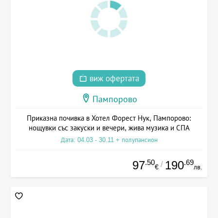
виж офертата
Пампорово
Приказна почивка в Хотел Форест Нук, Пампорово:
нощувки със закуски и вечери, жива музика и СПА
Дата: 04.03 - 30.11 + полупансион
.50
.69
97
190
/
€
лв.