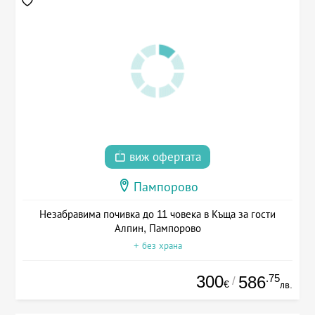
виж офертата
Пампорово
Незабравима почивка до 11 човека в Къща за гости
Алпин, Пампорово
+ без храна
300
.75
586
/
€
лв.