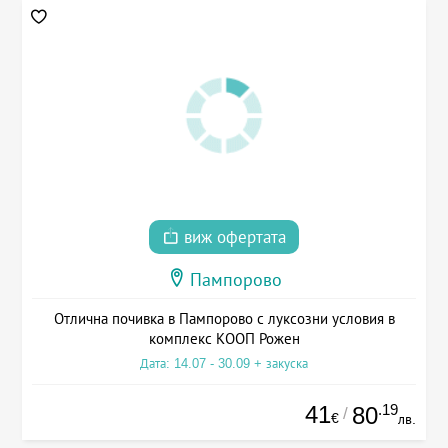
виж офертата
Пампорово
Отлична почивка в Пампорово с луксозни условия в
комплекс КООП Рожен
Дата: 14.07 - 30.09 + закуска
41
.19
80
/
€
лв.