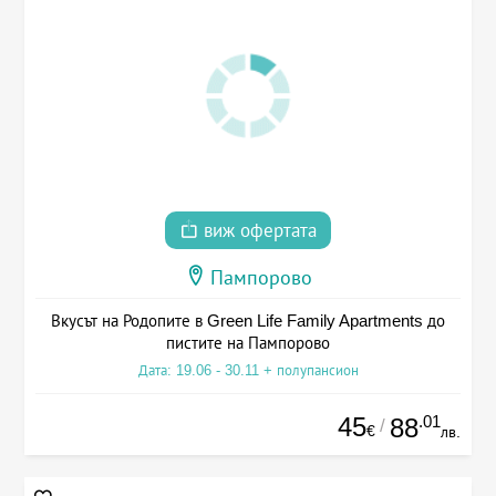
виж офертата
Пампорово
Вкусът на Родопите в Green Life Family Apartments до
пистите на Пампорово
Дата: 19.06 - 30.11 + полупансион
45
.01
88
/
€
лв.