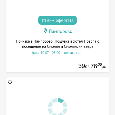
виж офертата
Пампорово
Почивка в Пампорово: Нощувка в хотел Преспа с
посещение на Смолян и Смолянски езера
Дата: 10.07 - 06.09 + полупансион
39
.28
76
/
€
лв.