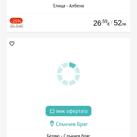
Елица - Албена
-25%
.59
52
26
/
лв.
€
35.54€
виж офертата
Слънчев Бряг
Белвю - Слънчев бряг