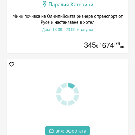
Паралия Катерини
Мини почивка на Олимпийската ривиера с транспорт от
Русе и настаняване в хотел
Дата: 18.09 - 23.09 + закуска
345
.76
674
/
€
лв.
виж офертата