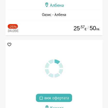
Албена
Оазис - Албена
-25%
.57
50
25
/
лв.
€
34.05€
виж офертата