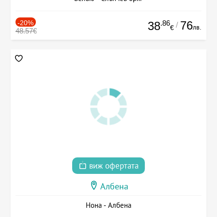
-20%
.86
76
38
/
лв.
€
48.57€
виж офертата
Албена
Нона - Албена