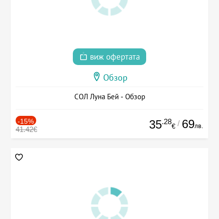
виж офертата
Обзор
СОЛ Луна Бей - Обзор
-15%
.28
69
35
/
лв.
€
41.42€