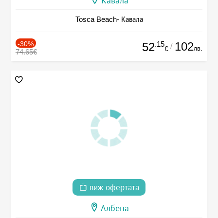
Кавала
Tosca Beach- Кавала
-30%
.15
102
52
/
лв.
€
74.65€
виж офертата
Албена