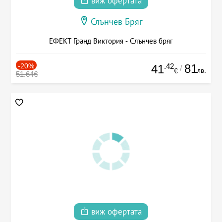
виж офертата
Слънчев Бряг
ЕФЕКТ Гранд Виктория - Слънчев бряг
-20%
.42
81
41
/
лв.
€
51.64€
виж офертата