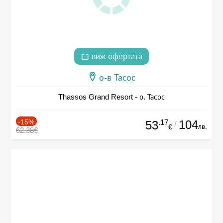
виж офертата
о-в Тасос
Thassos Grand Resort - о. Тасос
-15%
.17
104
53
/
лв.
€
62.38€