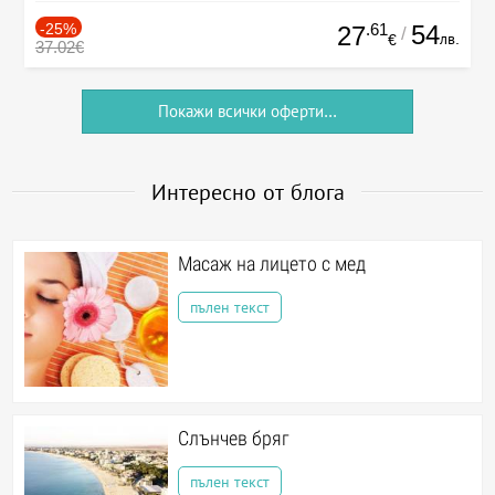
-25%
.61
54
27
/
лв.
€
37.02€
Покажи всички оферти...
Интересно от блога
Масаж на лицето с мед
пълен текст
Слънчев бряг
пълен текст