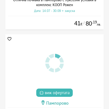
комплекс КООП Рожен
Дата: 14.07 - 30.09 + закуска
41
.19
80
/
€
лв.
виж офертата
Пампорово