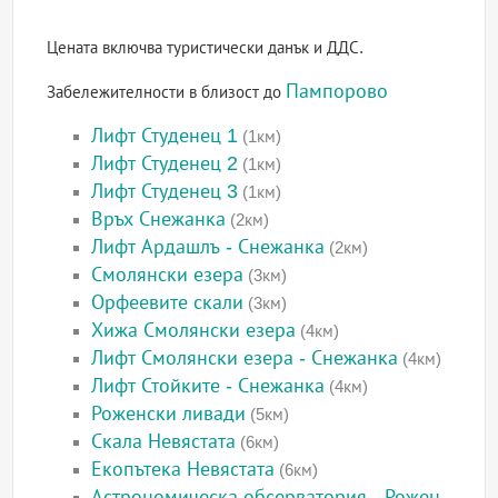
Цената включва туристически данък и ДДС.
Пампорово
Забележителности в близост до
Лифт Студенец 1
(1км)
Лифт Студенец 2
(1км)
Лифт Студенец 3
(1км)
Връх Снежанка
(2км)
Лифт Ардашлъ - Снежанка
(2км)
Смолянски езера
(3км)
Орфеевите скали
(3км)
Хижа Смолянски езера
(4км)
Лифт Смолянски езера - Снежанка
(4км)
Лифт Стойките - Снежанка
(4км)
Роженски ливади
(5км)
Скала Невястата
(6км)
Екопътека Невястата
(6км)
Астрономическа обсерватория - Рожен