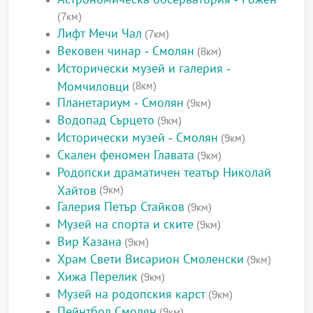
(7км)
Лифт Мечи Чал
(7км)
Вековен чинар - Смолян
(8км)
Исторически музей и галерия -
Момчиловци
(8км)
Планетариум - Смолян
(9км)
Водопад Сърцето
(9км)
Исторически музей - Смолян
(9км)
Скален феномен Главата
(9км)
Родопски драматичен театър Николай
Хайтов
(9км)
Галерия Петър Стайков
(9км)
Музей на спорта и ските
(9км)
Вир Казана
(9км)
Храм Свети Висарион Смоленски
(9км)
Хижа Перелик
(9км)
Музей на родопския карст
(9км)
Пейнтбол Смолян
(9км)