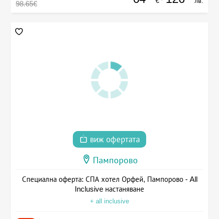
€
лв.
98.65€
виж офертата
Пампорово
Специална оферта: СПА хотел Орфей, Пампорово - All
Inclusive настаняване
+ all inclusive