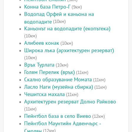
Конна база Петро-Г
(9км)
Водопад Орфей и каньона на
водопадите
(10км)
Каньонът на водопадите (екопътека)
(10км)
Алибеев конак
(10км)
Широка лъка (архитектурен резерват)
(10км)
Връх Турлата
(10км)
Голям Перелик (връх)
(11км)
Скално образувание Момата
(11км)
Ласло Наги (музейна сбирка)
(11км)
Чешитска махала
(11км)
Архитектурен резерват Долно Райково
(11км)
Пейнтбол база в село Виево
(12км)
Пейнтбол Маунтийн Адвенчърс -
Смолян
(12км)