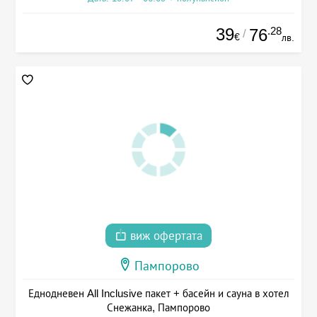
39
.28
76
/
€
лв.
виж офертата
Пампорово
Еднодневен All Inclusive пакет + басейн и сауна в хотел
Снежанка, Пампорово