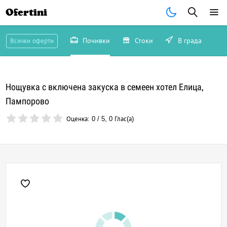
Ofertini
Почивки
Стоки
В града
Всички оферти
Нощувка с включена закуска в семеен хотел Елица,
Пампорово
Оценка:
0
/
5
,
0
Глас(а)