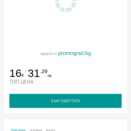
promograd.bg
оферта от
16
31
/
.29
€
лв.
ТОП ЦЕНА
КЪМ ОФЕРТАТА
Описание
Условия
Карта