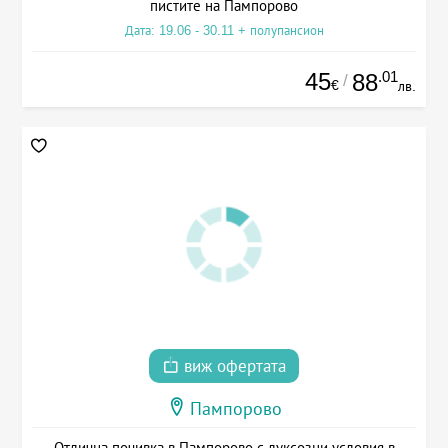
пистите на Пампорово
Дата: 19.06 - 30.11 + полупансион
45
.01
88
/
€
лв.
виж офертата
Пампорово
Отлична почивка в Пампорово с луксозни условия в