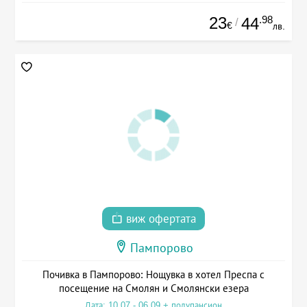
23
.98
44
/
€
лв.
виж офертата
Пампорово
Почивка в Пампорово: Нощувка в хотел Преспа с
посещение на Смолян и Смолянски езера
Дата: 10.07 - 06.09 + полупансион