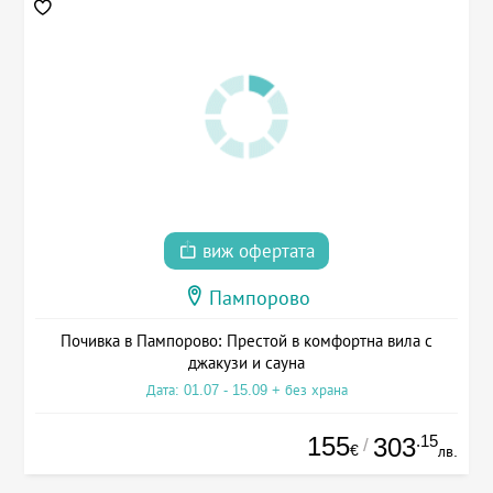
виж офертата
Пампорово
Почивка в Пампорово: Престой в комфортна вила с
джакузи и сауна
Дата: 01.07 - 15.09 + без храна
155
.15
303
/
€
лв.