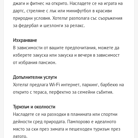
джаги и фитнес на открито. Насладете се на играта на
дартс, стреляне с лък или минифутбол в красиви
природни условия. Хотелът разполага със съоръжения
за федербал и шезлонги за релакс.
Изхранване
В зависимости от вашите предпочитания, можете да
изберете закуска или закуска и вечеря в зависимост
от избрания пансион.
Допълнителни услуги
Хотелът предлага Wi-Fi интернет, паркинг, барбекю на
открито с тераса, перфектно за семейни събития.
Туризъм и околности
Насладете се на разходки в планината или спортни
дейности сред природата. Пампорово е идеалното
място за ски през зимата и пешеходен туризъм през
лятото.