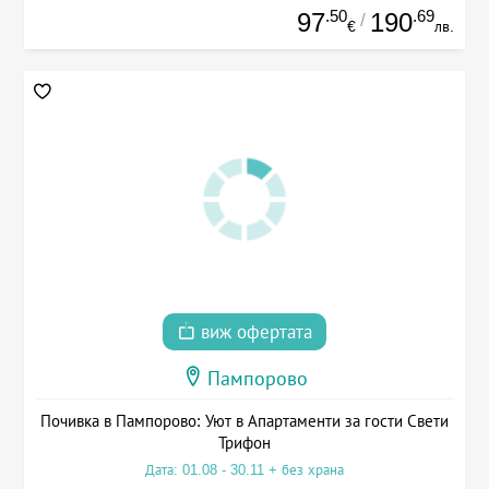
.50
.69
97
190
/
€
лв.
виж офертата
Пампорово
Почивка в Пампорово: Уют в Апартаменти за гости Свети
Трифон
Дата: 01.08 - 30.11 + без храна