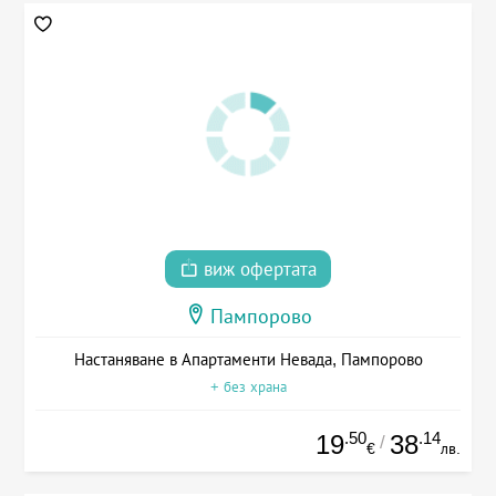
виж офертата
Пампорово
Настаняване в Апартаменти Невада, Пампорово
+ без храна
.50
.14
19
38
/
€
лв.