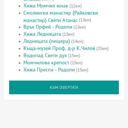
Хижа Момчил юнак
(12км)
Смолянски манастир (Райковски
манастир) Свети Атанас
(13км)
Връх Орфей - Родопи
(13км)
Хижа Ледницата
(13км)
Ледницата (пещера)
(14км)
Къща-музей Проф. д-р К.Чилов
(15км)
Водопад Свети дух
(15км)
Момчилова крепост
(15км)
Хижа Преспа - Родопи
(15км)
КЪМ ОФЕРТАТА