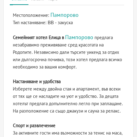
Пампорово
Местоположение:
Тип настаняване:
BB - закуска
Пампорово
Семейният хотел Елица в
предлага
незабравимо преживяване сред красотата на
Родопите. Независимо дали търсите уикенд за отдих
или дългосрочна почивка, този хотел предлага всичко
необходимо за вашия комфорт.
Настаняване и удобства
Изберете между двойна стая и апартамент, във всеки
от тях ще се насладите на уют и удобство. За децата
хотелът предлага допълнително легло при заплащане.
На разположение са също джакузи и сауна за релакс.
Спорт и развлечение
За активните гости има възможности за тенис на маса,