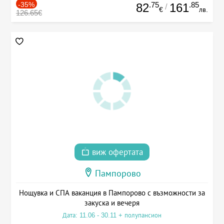
-35%
.75
.85
82
161
/
€
лв.
126.65€
виж офертата
Пампорово
Нощувка и СПА ваканция в Пампорово с възможности за
закуска и вечеря
Дата: 11.06 - 30.11 + полупансион