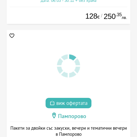
Дата: 06.03 - 30.11 + без храна
128
.35
250
/
€
лв.
виж офертата
Пампорово
Пакети за двойки със закуски, вечери и тематични вечери
в Пампорово