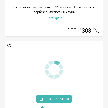
Лятна почивка във вила за 12 човека в Пампорово с
барбекю, джакузи и сауна
+ без храна
155
.15
303
/
€
лв.
виж офертата