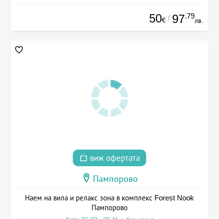
50
.79
97
/
€
лв.
виж офертата
Пампорово
Наем на вила и релакс зона в комплекс Forest Nook
Пампорово