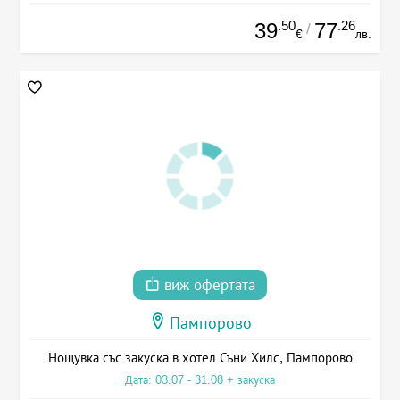
.50
.26
39
77
/
€
лв.
виж офертата
Пампорово
Нощувка със закуска в хотел Съни Хилс, Пампорово
Дата: 03.07 - 31.08 + закуска