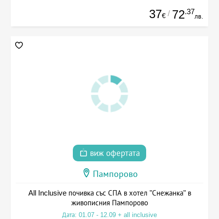
37
.37
72
/
€
лв.
виж офертата
Пампорово
All Inclusive почивка със СПА в хотел "Снежанка" в
живописния Пампорово
Дата: 01.07 - 12.09 + all inclusive