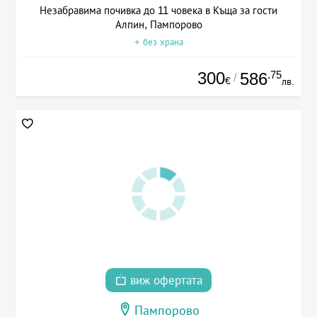
Незабравима почивка до 11 човека в Къща за гости
Алпин, Пампорово
+ без храна
300
.75
586
/
€
лв.
виж офертата
Пампорово