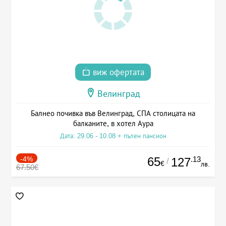
виж офертата
Велинград
Балнео почивка във Велинград, СПА столицата на
балканите, в хотел Аура
Дата: 29.06 - 10.08 + пълен пансион
-4%
65
.13
127
/
€
лв.
67.50€