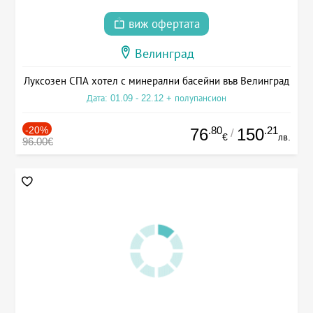
виж офертата
Велинград
Луксозен СПА хотел с минерални басейни във Велинград
Дата: 01.09 - 22.12 + полупансион
-20%
.80
.21
76
150
/
€
лв.
96.00€