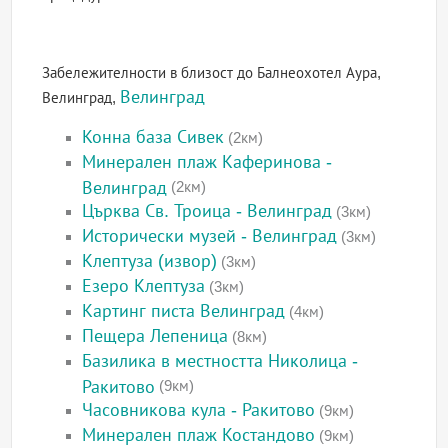
Забележителности в близост до Балнеохотел Аура,
Велинград
Велинград,
Конна база Сивек
(2км)
Минерален плаж Каферинова -
Велинград
(2км)
Църква Св. Троица - Велинград
(3км)
Исторически музей - Велинград
(3км)
Клептуза (извор)
(3км)
Езеро Клептуза
(3км)
Картинг писта Велинград
(4км)
Пещера Лепеница
(8км)
Базилика в местността Николица -
Ракитово
(9км)
Часовникова кула - Ракитово
(9км)
Минерален плаж Костандово
(9км)