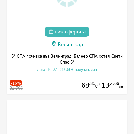
виж офертата
Велинград
5* СПА почивка във Велинград: Балнео СПА хотел Свети
Спас 5*
Дата: 16.07 - 30.09 + полупансион
-16%
.85
.66
68
134
/
€
лв.
81.70€