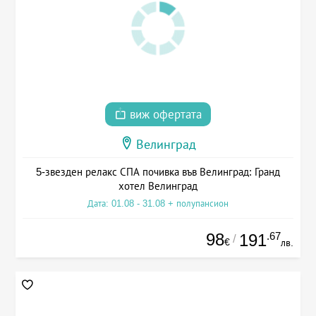
виж офертата
Велинград
5-звезден релакс СПА почивка във Велинград: Гранд
хотел Велинград
Дата: 01.08 - 31.08 + полупансион
98
.67
191
/
€
лв.