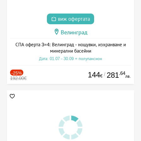
виж офертата
Велинград
СПА оферта 3=4: Велинград - нощувки, изхранване и
минерални басейни
Дата: 01.07 - 30.09 + полупансион
-25%
144
.64
281
/
€
лв.
192.00€