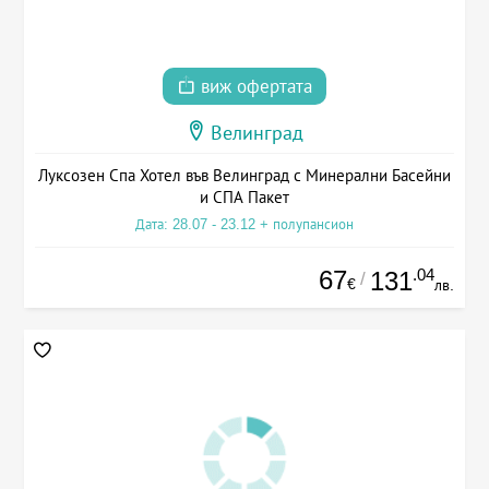
виж офертата
Велинград
Луксозен Спа Хотел във Велинград с Минерални Басейни
и СПА Пакет
Дата: 28.07 - 23.12 + полупансион
67
.04
131
/
€
лв.