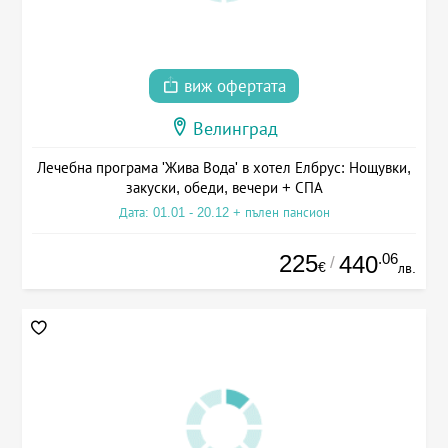
виж офертата
Велинград
Лечебна програма 'Жива Вода' в хотел Елбрус: Нощувки,
закуски, обеди, вечери + СПА
Дата: 01.01 - 20.12 + пълен пансион
225
.06
440
/
€
лв.