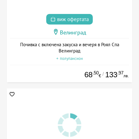
виж офертата
Велинград
Почивка с включена закуска и вечеря в Роял Спа
Велинград
+ полупансион
.50
.97
68
133
/
€
лв.