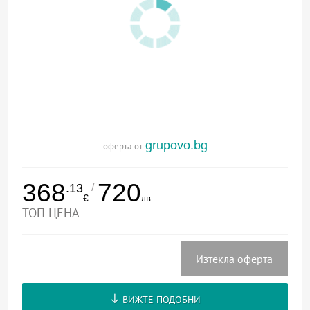
grupovo.bg
оферта от
368
720
/
.13
€
лв.
ТОП ЦЕНА
Изтекла оферта
ВИЖТЕ ПОДОБНИ