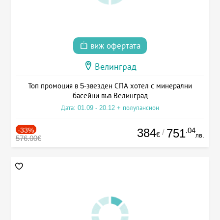
виж офертата
Велинград
Топ промоция в 5-звезден СПА хотел с минерални
басейни във Велинград
Дата: 01.09 - 20.12 + полупансион
-33%
384
.04
751
/
€
лв.
576.00€