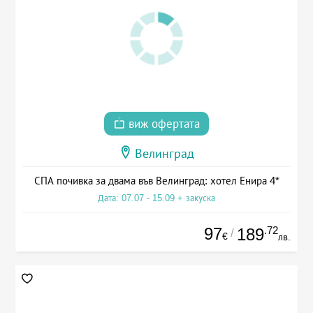
виж офертата
Велинград
СПА почивка за двама във Велинград: хотел Енира 4*
Дата: 07.07 - 15.09 + закуска
97
.72
189
/
€
лв.