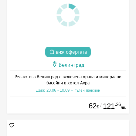
виж офертата
Велинград
Релакс във Велинград с включена храна и минерални
басейни в хотел Аура
Дата: 23.06 - 10.09 + пълен пансион
62
.26
121
/
€
лв.