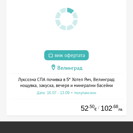
виж офертата
Велинград
Луксозна СПА почивка в 5* Хотел Рич, Велинград:
нощувка, закуска, вечеря и минерални басейни
Дата: 16.07 - 13.09 + полупансион
.50
.68
52
102
/
€
лв.