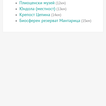
Плиоценски музей
(12км)
Юндола (местност)
(13км)
Крепост Цепина
(14км)
Биосферен резерват Мантарица
(15км)