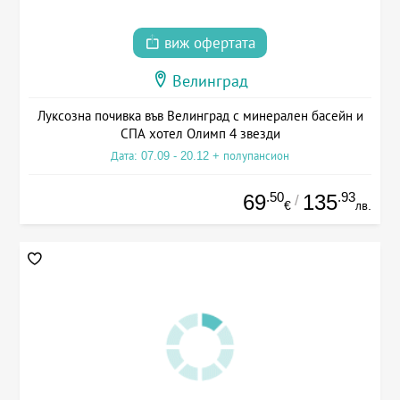
виж офертата
Велинград
Луксозна почивка във Велинград с минерален басейн и
СПА хотел Олимп 4 звезди
Дата: 07.09 - 20.12 + полупансион
.50
.93
69
135
/
€
лв.