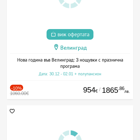
виж офертата
Велинград
Нова година във Велинград: 3 нощувки с празнична
програма
Дата: 30.12 - 02.01 + полупансион
-10%
954
.86
1865
/
€
лв.
1060.00€