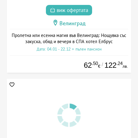
виж офертата
Велинград
Пролетна или есенна магия във Велинград: Нощувка със
закуска, обяд и вечеря в СПА хотел Елбрус
Дата: 04.01 - 22.12 + пълен пансион
.50
.24
62
122
/
€
лв.