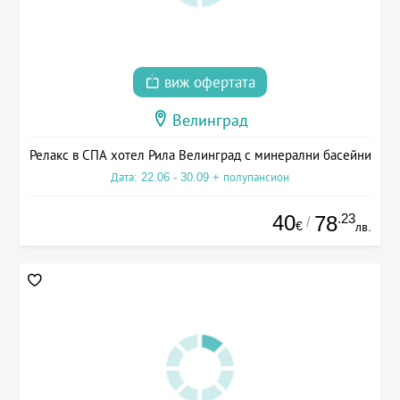
виж офертата
Велинград
Релакс в СПА хотел Рила Велинград с минерални басейни
Дата: 22.06 - 30.09 + полупансион
40
.23
78
/
€
лв.