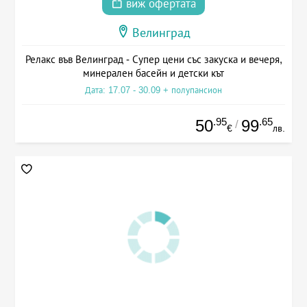
виж офертата
Велинград
Релакс във Велинград - Супер цени със закуска и вечеря,
минерален басейн и детски кът
Дата: 17.07 - 30.09 + полупансион
.95
.65
50
99
/
€
лв.