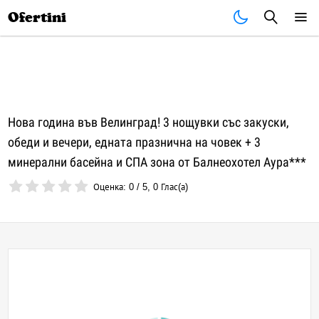
Почивки
Стоки
В града
Всички оферти
Ofertini
Нова година във Велинград! 3 нощувки със закуски,
обеди и вечери, едната празнична на човек + 3
минерални басейна и СПА зона от Балнеохотел Аура***
Оценка:
0
/
5
,
0
Глас(а)