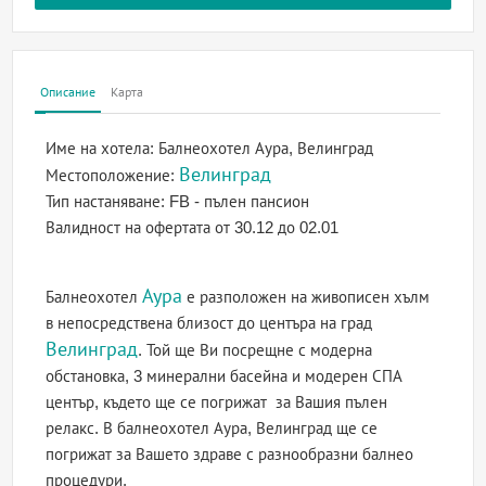
Описание
Карта
Име на хотела:
Балнеохотел Аура, Велинград
Велинград
Местоположение:
Тип настаняване:
FB - пълен пансион
Валидност на офертата
от 30.12 до 02.01
Аура
Балнеохотел
е разположен на живописен хълм
в непосредствена близост до центъра на град
Велинград
. Той ще Ви посрещне с модерна
обстановка, 3 минерални басейна и модерен СПА
център, където ще се погрижат за Вашия пълен
релакс. В балнеохотел Аура, Велинград ще се
погрижат за Вашето здраве с разнообразни балнео
процедури.