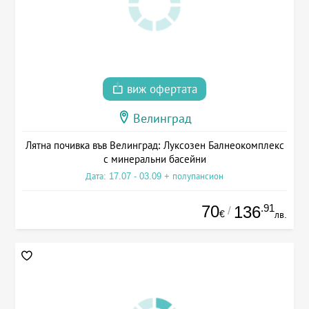
виж офертата
Велинград
Лятна почивка във Велинград: Луксозен Балнеокомплекс
с минеральни басейни
Дата: 17.07 - 03.09 + полупансион
70
.91
136
/
€
лв.