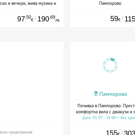
ски и вечери, жива музика и
Пампорово
СПА
Дата: 01.07 - 12.09 + all inclus
а: 04.03 - 30.11 + полупансион
.50
.69
59
97
190
11
/
/
€
€
лв.
Пампорово
Почивка в Пампорово: Прест
комфортна вила с джакузи и 
Дата: 01.07 - 15.09 + без хра
155
30
/
ално предложение
€