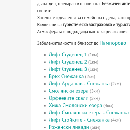
дълъг ден, прекаран в планината.
Безжичен инт
гостите.
Хотелът е идеален и за семейства с деца, като 
Включени са
туристическа застраховка
и
турист
Атмосферата е подходяща както за релаксация, 
Пампорово
Забележителности в близост до
Лифт Студенец 1
(1км)
Лифт Студенец 2
(1км)
Лифт Студенец 3
(1км)
Връх Снежанка
(2км)
Лифт Ардашлъ - Снежанка
(2км)
Смолянски езера
(3км)
Орфеевите скали
(3км)
Хижа Смолянски езера
(4км)
Лифт Смолянски езера - Снежанка
Лифт Стойките - Снежанка
(4км)
Роженски ливади
(5км)