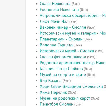
Скала Невястата
(6км)
Екопътека Невястата
(6км)
Астрономическа обсерватория - Р
Лифт Мечи Чал
(7км)
Вековен чинар - Смолян
(8км)
Исторически музей и галерия - М
Планетариум - Смолян
(9км)
Водопад Сърцето
(9км)
Исторически музей - Смолян
(9км)
Скален феномен Главата
(9км)
Родопски драматичен театър Нико
Галерия Петър Стайков
(9км)
Музей на спорта и ските
(9км)
Вир Казана
(9км)
Храм Свети Висарион Смоленски
(
Хижа Перелик
(9км)
Музей на родопския карст
(9км)
Пейнтбол Смолян
(9км)