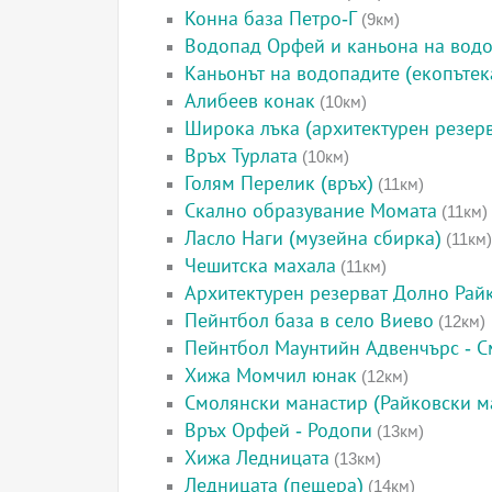
Конна база Петро-Г
(9км)
Водопад Орфей и каньона на вод
Каньонът на водопадите (екопътек
Алибеев конак
(10км)
Широка лъка (архитектурен резерв
Връх Турлата
(10км)
Голям Перелик (връх)
(11км)
Скално образувание Момата
(11км)
Ласло Наги (музейна сбирка)
(11км)
Чешитска махала
(11км)
Архитектурен резерват Долно Рай
Пейнтбол база в село Виево
(12км)
Пейнтбол Маунтийн Адвенчърс - 
Хижа Момчил юнак
(12км)
Смолянски манастир (Райковски м
Връх Орфей - Родопи
(13км)
Хижа Ледницата
(13км)
Ледницата (пещера)
(14км)