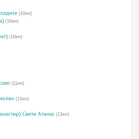
опадите
(10км)
а)
(10км)
ат)
(10км)
ково
(11км)
Смолян
(12км)
анастир) Свети Атанас
(13км)