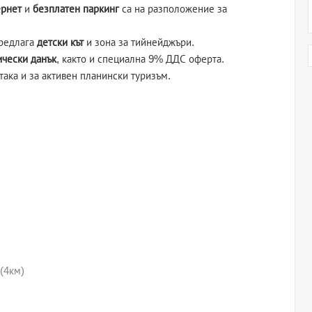
ернет
и
безплатен паркинг
са на разположение за
предлага
детски кът
и зона за тийнейджъри.
ически данък
, както и специална 9% ДДС оферта.
така и за активен планински туризъм.
(4км)