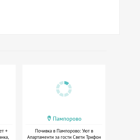
Пампорово
ет +
Почивка в Пампорово: Уют в
анка,
Апартаменти за гости Свети Трифон