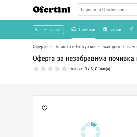
Ofertini
Почивки
Стоки
Всички оферти
Оферти
Почивки и Екскурзии
България
Памп
Оферта за незабравима почивка 
Оценка:
0
/
5
,
0
Глас(а)