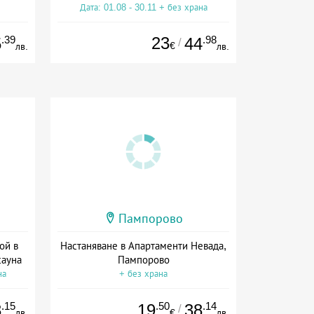
Дата: 01.08 - 30.11 + без храна
ive
.39
23
.98
5
44
/
€
лв.
лв.
Пампорово
ой в
Настаняване в Апартаменти Невада,
сауна
Пампорово
на
+ без храна
.15
.50
.14
3
19
38
/
лв.
€
лв.