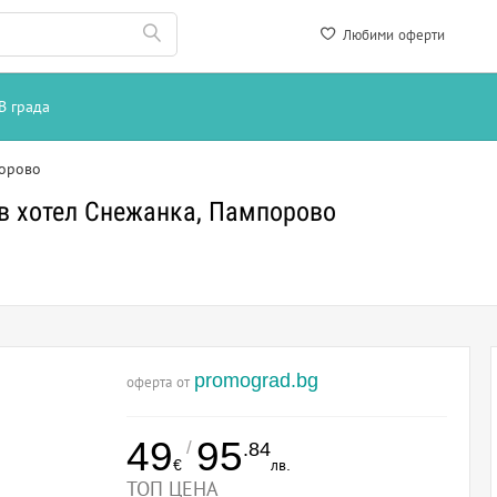
Любими оферти
В града
орово
в хотел Снежанка, Пампорово
promograd.bg
оферта от
49
95
/
.84
€
лв.
ТОП ЦЕНА