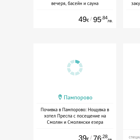
вечеря, басейн и сауна
заку
Дата: 22.07 - 12.09 + all inclusive
Дат
49
.84
95
/
€
лв.
Пампорово
Почивка в Пампорово: Нощувка в
хотел Преспа с посещение на
Смолян и Смолянски езера
Дата: 10.07 - 06.09 + полупансион
39
.28
76
/
специ
€
лв.