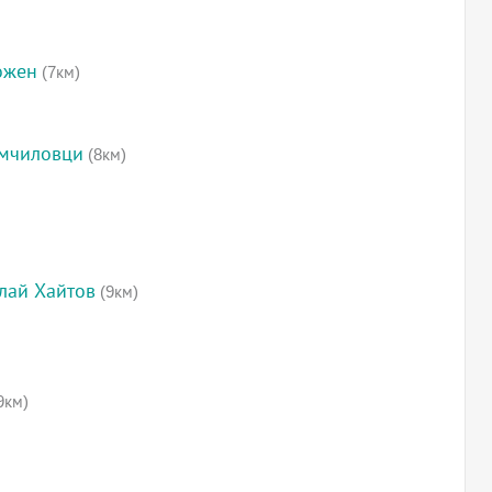
ожен
(7км)
омчиловци
(8км)
лай Хайтов
(9км)
9км)