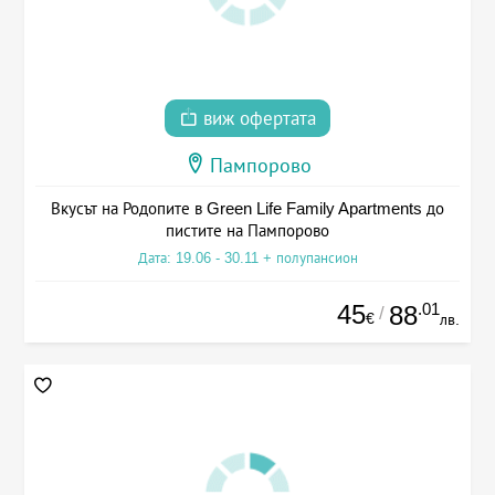
виж офертата
Пампорово
Вкусът на Родопите в Green Life Family Apartments до
пистите на Пампорово
Дата: 19.06 - 30.11 + полупансион
45
.01
88
/
€
лв.