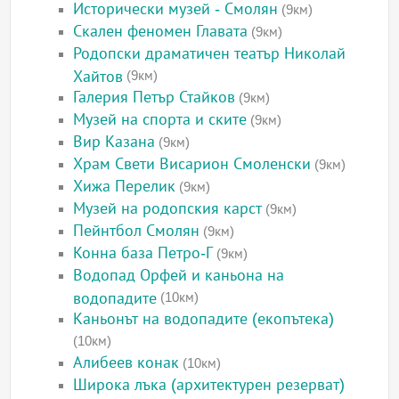
Исторически музей - Смолян
(9км)
Скален феномен Главата
(9км)
Родопски драматичен театър Николай
Хайтов
(9км)
Галерия Петър Стайков
(9км)
Музей на спорта и ските
(9км)
Вир Казана
(9км)
Храм Свети Висарион Смоленски
(9км)
Хижа Перелик
(9км)
Музей на родопския карст
(9км)
Пейнтбол Смолян
(9км)
Конна база Петро-Г
(9км)
Водопад Орфей и каньона на
водопадите
(10км)
Каньонът на водопадите (екопътека)
(10км)
Алибеев конак
(10км)
Широка лъка (архитектурен резерват)