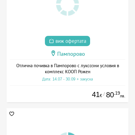
виж офертата
Пампорово
Отлична почивка в Пампорово с луксозни условия в
комплекс КООП Рожен
Дата: 14.07 - 30.09 + закуска
41
.19
80
/
€
лв.