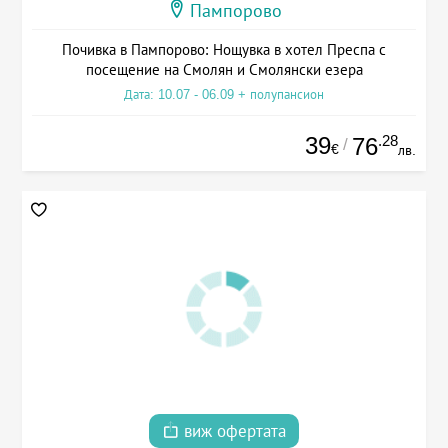
Пампорово
Почивка в Пампорово: Нощувка в хотел Преспа с
посещение на Смолян и Смолянски езера
Дата: 10.07 - 06.09 + полупансион
39
.28
76
/
€
лв.
виж офертата