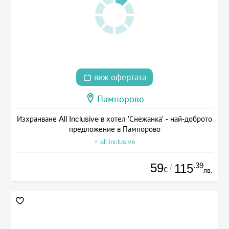
виж офертата
Пампорово
Изхранване All Inclusive в хотел 'Снежанка' - най-доброто
предложение в Пампорово
+ all inclusive
59
.39
115
/
€
лв.