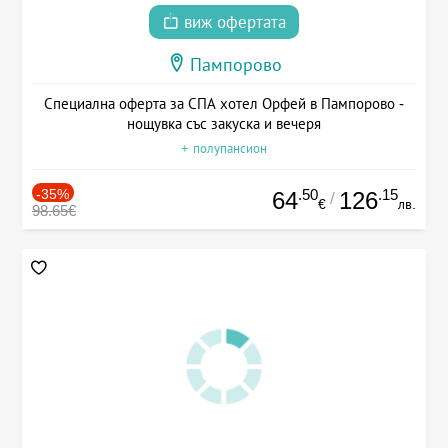
виж офертата
Пампорово
Специална оферта за СПА хотел Орфей в Пампорово -
нощувка със закуска и вечеря
+ полупансион
-35%
.50
.15
64
126
/
€
лв.
98.65€