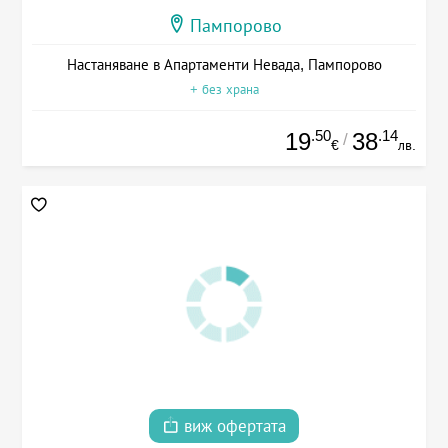
Пампорово
Настаняване в Апартаменти Невада, Пампорово
+ без храна
.50
.14
19
38
/
€
лв.
виж офертата