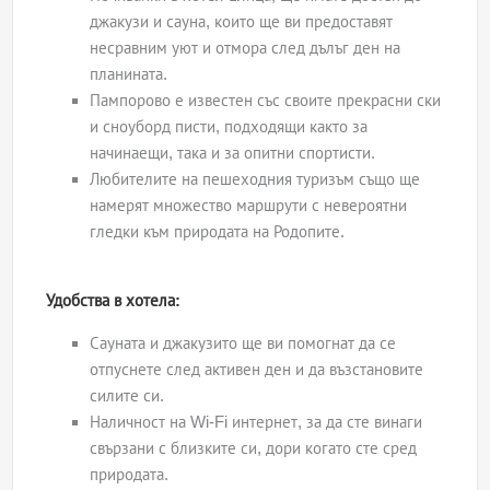
джакузи и сауна, които ще ви предоставят
несравним уют и отмора след дълъг ден на
планината.
Пампорово е известен със своите прекрасни ски
и сноуборд писти, подходящи както за
начинаещи, така и за опитни спортисти.
Любителите на пешеходния туризъм също ще
намерят множество маршрути с невероятни
гледки към природата на Родопите.
Удобства в хотела:
Сауната и джакузито ще ви помогнат да се
отпуснете след активен ден и да възстановите
силите си.
Наличност на Wi-Fi интернет, за да сте винаги
свързани с близките си, дори когато сте сред
природата.