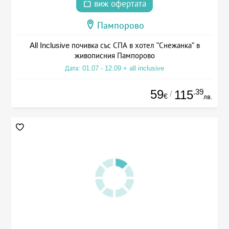
виж офертата
Пампорово
All Inclusive почивка със СПА в хотел "Снежанка" в
живописния Пампорово
Дата: 01.07 - 12.09 + all inclusive
59
.39
115
/
€
лв.