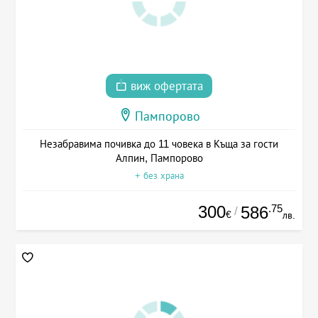
виж офертата
Пампорово
Незабравима почивка до 11 човека в Къща за гости
Алпин, Пампорово
+ без храна
300
.75
586
/
€
лв.