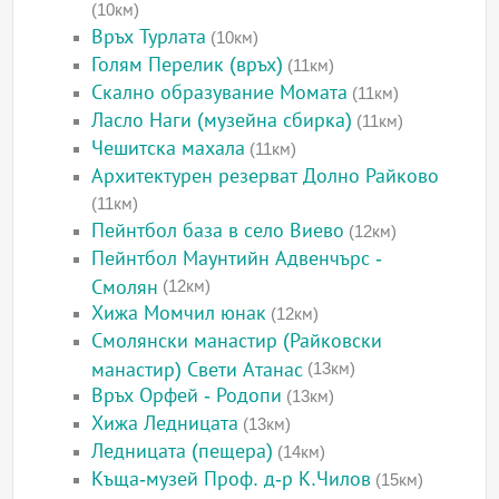
(10км)
Връх Турлата
(10км)
Голям Перелик (връх)
(11км)
Скално образувание Момата
(11км)
Ласло Наги (музейна сбирка)
(11км)
Чешитска махала
(11км)
Архитектурен резерват Долно Райково
(11км)
Пейнтбол база в село Виево
(12км)
Пейнтбол Маунтийн Адвенчърс -
Смолян
(12км)
Хижа Момчил юнак
(12км)
Смолянски манастир (Райковски
манастир) Свети Атанас
(13км)
Връх Орфей - Родопи
(13км)
Хижа Ледницата
(13км)
Ледницата (пещера)
(14км)
Къща-музей Проф. д-р К.Чилов
(15км)