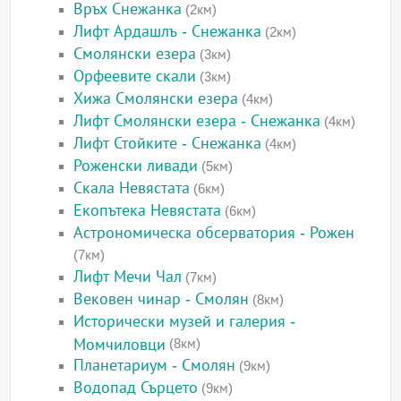
Връх Снежанка
(2км)
Лифт Ардашлъ - Снежанка
(2км)
Смолянски езера
(3км)
Орфеевите скали
(3км)
Хижа Смолянски езера
(4км)
Лифт Смолянски езера - Снежанка
(4км)
Лифт Стойките - Снежанка
(4км)
Роженски ливади
(5км)
Скала Невястата
(6км)
Екопътека Невястата
(6км)
Астрономическа обсерватория - Рожен
(7км)
Лифт Мечи Чал
(7км)
Вековен чинар - Смолян
(8км)
Исторически музей и галерия -
Момчиловци
(8км)
Планетариум - Смолян
(9км)
Водопад Сърцето
(9км)