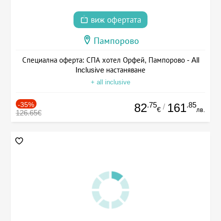
виж офертата
Пампорово
Специална оферта: СПА хотел Орфей, Пампорово - All
Inclusive настаняване
+ all inclusive
-35%
.75
.85
82
161
/
€
лв.
126.65€