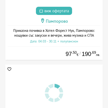
виж офертата
Пампорово
Приказна почивка в Хотел Форест Нук, Пампорово:
нощувки със закуски и вечери, жива музика и СПА
Дата: 04.03 - 30.11 + полупансион
.50
.69
97
190
/
€
лв.