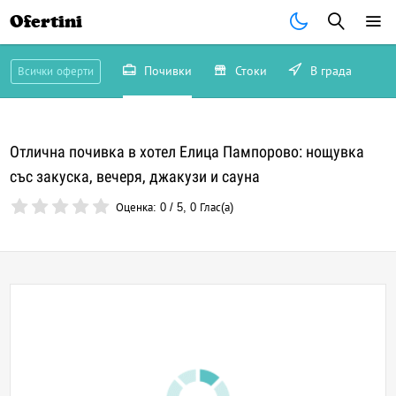
Ofertini
Почивки
Стоки
В града
Всички оферти
Отлична почивка в хотел Елица Пампорово: нощувка
със закуска, вечеря, джакузи и сауна
Оценка:
0
/
5
,
0
Глас(а)