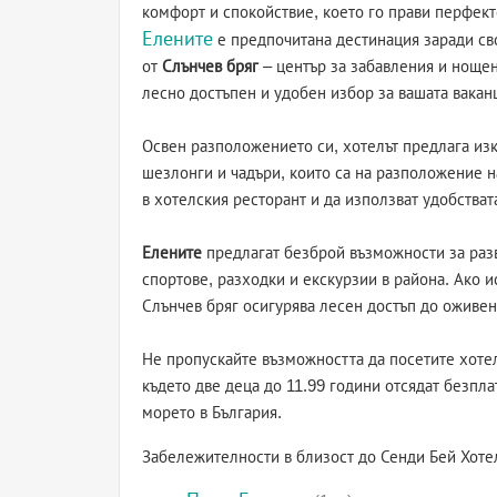
комфорт и спокойствие, което го прави перфект
Елените
е предпочитана дестинация заради св
от
Слънчев бряг
– център за забавления и нощен
лесно достъпен и удобен избор за вашата вакан
Освен разположението си, хотелът предлага изк
шезлонги и чадъри, които са на разположение на
в хотелския ресторант и да използват удобствата
Елените
предлагат безброй възможности за разв
спортове, разходки и екскурзии в района. Ако и
Слънчев бряг осигурява лесен достъп до оживе
Не пропускайте възможността да посетите хотел
където две деца до 11.99 години отсядат безпла
морето в България.
Забележителности в близост до Сенди Бей Хоте