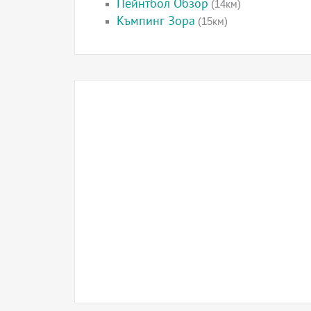
Пейнтбол Обзор
(14км)
Къмпинг Зора
(15км)