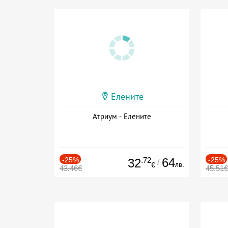
Елените
Атриум - Елените
-25%
.72
64
-25%
32
/
лв.
€
43.46€
45.51€