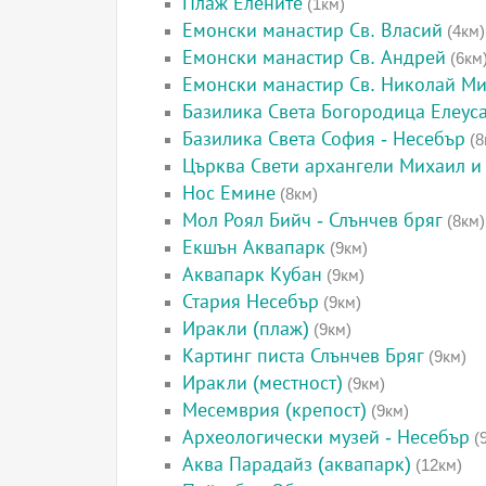
Плаж Елените
(1км)
Емонски манастир Св. Власий
(4км)
Емонски манастир Св. Андрей
(6км
Емонски манастир Св. Николай М
Базилика Света Богородица Елеус
Базилика Света София - Несебър
(8
Църква Свети архангели Михаил и 
Нос Емине
(8км)
Мол Роял Бийч - Слънчев бряг
(8км)
Екшън Аквапарк
(9км)
Аквапарк Кубан
(9км)
Стария Несебър
(9км)
Иракли (плаж)
(9км)
Картинг писта Слънчев Бряг
(9км)
Иракли (местност)
(9км)
Месемврия (крепост)
(9км)
Археологически музей - Несебър
(
Аква Парадайз (аквапарк)
(12км)