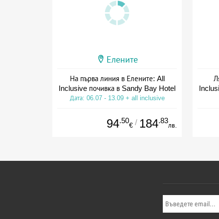
Елените
На първа линия в Елените: All
Л
Inclusive почивка в Sandy Bay Hotel
Inclus
Дата: 06.07 - 13.09 + all inclusive
Дат
.50
.83
94
184
/
€
лв.