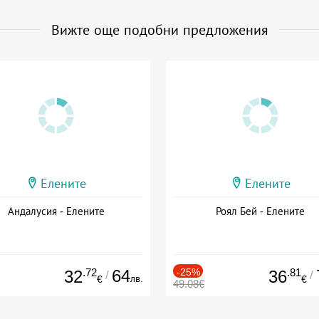
Вижте още подобни предложения
Елените
Елените
Андалусия - Елените
Роял Бей - Елените
.72
64
-25%
.81
32
36
/
/
лв.
€
€
49.08€