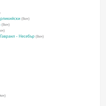
)
ирликийски
(8км)
а
(8км)
км)
Гавраил - Несебър
(8км)
9км)