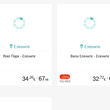
Елените
Елените
Роял Парк - Елените
Вили Елените - Елените
.26
67
-25%
.72
34
32
/
/
лв.
€
€
43.46€