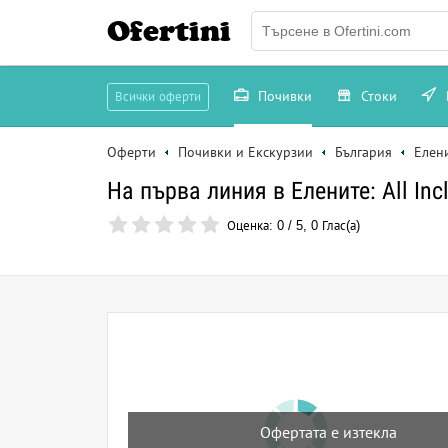
Ofertini
Почивки
Стоки
Всички оферти
Оферти
Почивки и Екскурзии
България
Елен
На първа линия в Елените: All In
Оценка:
0
/
5
,
0
Глас(а)
Офертата е изтекла