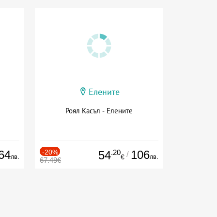
Елените
Роял Касъл - Елените
64
-20%
.20
106
54
/
лв.
лв.
€
67.49€