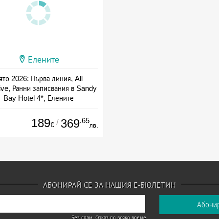
Елените
ято 2026: Първа линия, All
ive, Ранни записвания в Sandy
Bay Hotel 4*, Елените
а: 01.07 - 10.09 + all inclusive
189
.65
369
/
€
лв.
АБОНИРАЙ СЕ ЗА НАШИЯ Е-БЮЛЕТИН
Без спам. Отказ по всяко време.