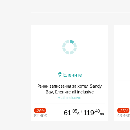
Елените
Ранни записвания за хотел Sandy
Bay, Елените all inclusive
+ all inclusive
-26%
.05
.40
-25%
61
119
/
€
лв.
82.40€
43.46€