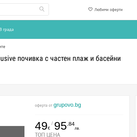
Любими оферти
В града
ите
clusive почивка с частен плаж и басейни
grupovo.bg
оферта от
49
95
/
.84
€
лв.
ТОП ЦЕНА