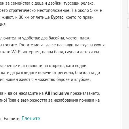
ен за семейства с деца и двойки, търсещи релакс.
оето стратегическо местоположение. На около 5 км е
 живот, и 30 км от летище
Бургас
, което го прави
ция.
лючителни удобства: два басейна, частен плаж,
 гостите. Гостите могат да се насладят на вкусна кухня
 като Wi-Fi интернет, парна баня, сауна и детски кът.
лечение и активности на открито, като водни
скате да разгледате повече от региона, близостта до
ния нощен живот с множество барове и клубове.
а и да се насладите на
All Inclusive
преживяването,
тно! Това е възможността за незабравима почивка на
Елените
л, Елените,