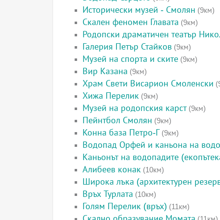
Исторически музей - Смолян
(9км)
Скален феномен Главата
(9км)
Родопски драматичен театър Нико
Галерия Петър Стайков
(9км)
Музей на спорта и ските
(9км)
Вир Казана
(9км)
Храм Свети Висарион Смоленски
(
Хижа Перелик
(9км)
Музей на родопския карст
(9км)
Пейнтбол Смолян
(9км)
Конна база Петро-Г
(9км)
Водопад Орфей и каньона на вод
Каньонът на водопадите (екопътек
Алибеев конак
(10км)
Широка лъка (архитектурен резерв
Връх Турлата
(10км)
Голям Перелик (връх)
(11км)
Скално образувание Момата
(11км)