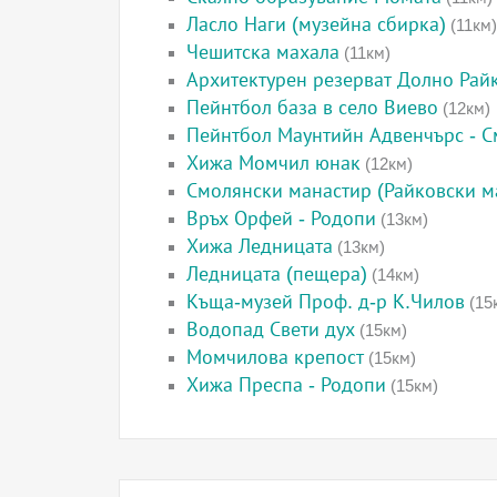
Ласло Наги (музейна сбирка)
(11км)
Чешитска махала
(11км)
Архитектурен резерват Долно Рай
Пейнтбол база в село Виево
(12км)
Пейнтбол Маунтийн Адвенчърс - 
Хижа Момчил юнак
(12км)
Смолянски манастир (Райковски м
Връх Орфей - Родопи
(13км)
Хижа Ледницата
(13км)
Ледницата (пещера)
(14км)
Къща-музей Проф. д-р К.Чилов
(15
Водопад Свети дух
(15км)
Момчилова крепост
(15км)
Хижа Преспа - Родопи
(15км)