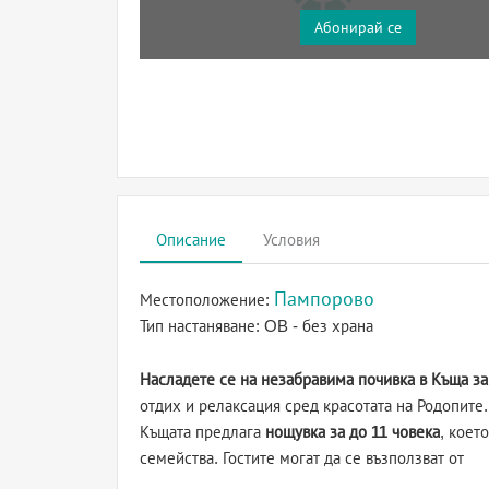
Абонирай се
Описание
Условия
Пампорово
Местоположение:
Тип настаняване:
OB - без храна
Насладете се на незабравима почивка в Къща з
отдих и релаксация сред красотата на Родопите.
Къщата предлага
нощувка за до 11 човека
, коет
семейства. Гостите могат да се възползват от