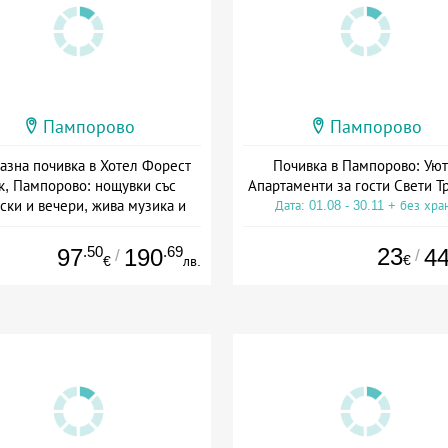
Пампорово
Пампорово
азна почивка в Хотел Форест
Почивка в Пампорово: Уют
к, Пампорово: нощувки със
Апартаменти за гости Свети Т
ски и вечери, жива музика и
Дата: 01.08 - 30.11 + без хра
СПА
а: 04.03 - 30.11 + полупансион
.50
.69
23
97
190
4
/
/
€
€
лв.