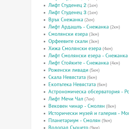
Лифт Студенец 2
(1км)
Лифт Студенец 3
(1км)
Връх Снежанка
(2км)
Лифт Ардашлъ - Снежанка
(2км)
Смолянски езера
(3км)
Орфеевите скали
(3км)
Хижа Смолянски езера
(4км)
Лифт Смолянски езера - Снежанка
Лифт Стойките - Снежанка
(4км)
Роженски ливади
(5км)
Скала Невястата
(6км)
Екопътека Невястата
(6км)
Астрономическа обсерватория - Р
Лифт Мечи Чал
(7км)
Вековен чинар - Смолян
(8км)
Исторически музей и галерия - М
Планетариум - Смолян
(9км)
Водопад Сърцето
(9км)