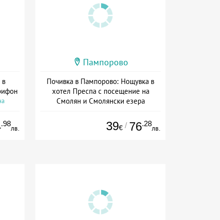
Пампорово
 в
Почивка в Пампорово: Нощувка в
рифон
хотел Преспа с посещение на
Смолян и Смолянски езера
на
Дата: 10.07 - 06.09 + полупансион
.98
39
.28
4
76
/
€
лв.
лв.