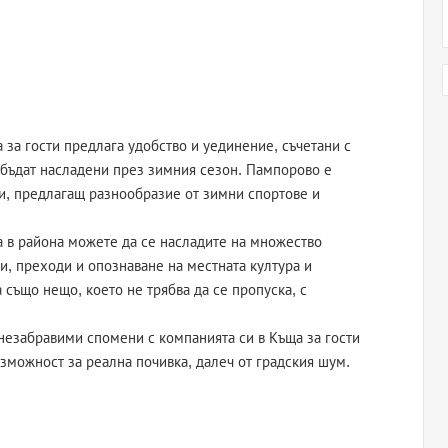
 за гости предлага удобство и уединение, съчетани с
а бъдат насладени през зимния сезон. Пампорово е
и, предлагащ разнообразие от зимни спортове и
 а в района можете да се насладите на множество
, преходи и опознаване на местната култура и
 също нещо, което не трябва да се пропуска, с
 незабравими спомени с компанията си в Къща за гости
ъзможност за реална почивка, далеч от градския шум.