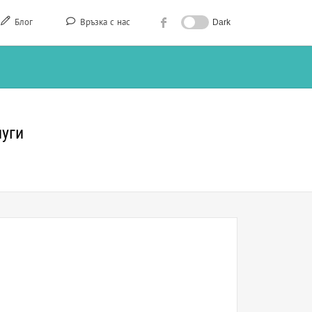
Блог
Връзка с нас
Dark
луги