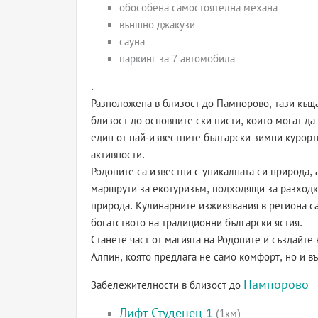
обособена самостоятелна механа
външно джакузи
сауна
паркинг за 7 автомобила
.
Разположена в близост до Пампорово, тази къща
близост до основните ски писти, които могат д
един от най-известните български зимни курорт
активности.
Родопите са известни с уникалната си природа,
маршрути за екотуризъм, подходящи за разходки
природа. Кулинарните изживявания в региона са
богатството на традиционни български ястия.
Станете част от магията на Родопите и създайте
Алпин, която предлага не само комфорт, но и в
Пампорово
Забележителности в близост до
Лифт Студенец 1
(1км)