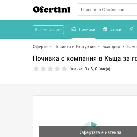
Ofertini
Почивки
Стоки
Всички оферти
Оферти
Почивки и Екскурзии
България
Памп
Почивка с компания в Къща за го
Оценка:
0
/
5
,
0
Глас(а)
Офертата е изтекла