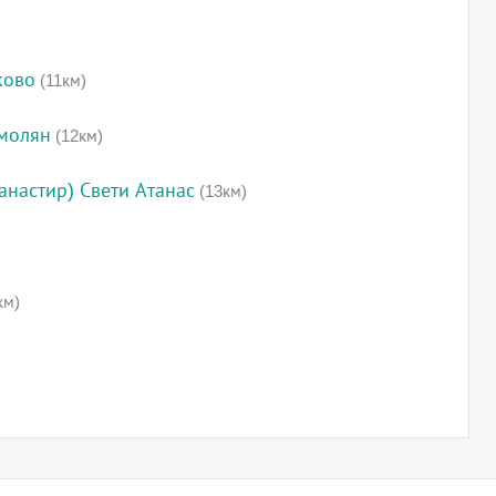
ково
(11км)
Смолян
(12км)
анастир) Свети Атанас
(13км)
км)