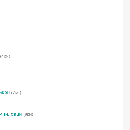
(4км)
ожен
(7км)
омчиловци
(8км)