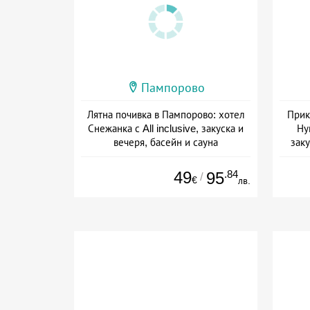
Пампорово
Лятна почивка в Пампорово: хотел
Прик
Снежанка с All inclusive, закуска и
Ну
вечеря, басейн и сауна
заку
Дата: 22.07 - 12.09 + all inclusive
Дат
49
.84
95
/
€
лв.