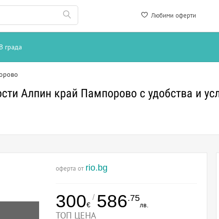
Любими оферти
В града
орово
сти Алпин край Пампорово с удобства и ус
rio.bg
оферта от
300
586
/
.75
€
лв.
ТОП ЦЕНА