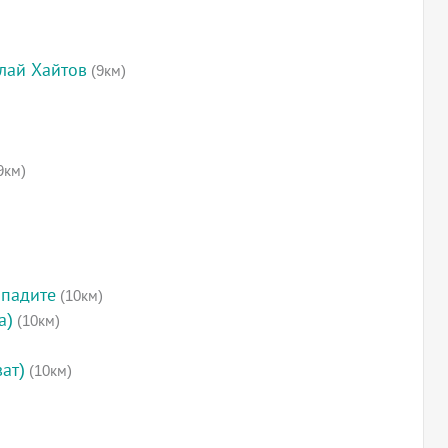
лай Хайтов
(9км)
9км)
опадите
(10км)
а)
(10км)
ат)
(10км)