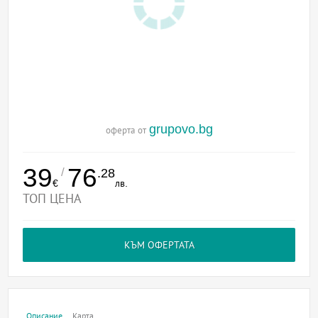
grupovo.bg
оферта от
39
76
/
.28
€
лв.
ТОП ЦЕНА
КЪМ ОФЕРТАТА
Описание
Карта