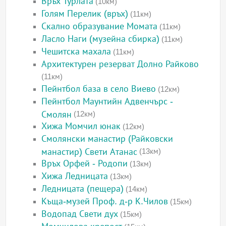
Връх Турлата
(10км)
Голям Перелик (връх)
(11км)
Скално образувание Момата
(11км)
Ласло Наги (музейна сбирка)
(11км)
Чешитска махала
(11км)
Архитектурен резерват Долно Райково
(11км)
Пейнтбол база в село Виево
(12км)
Пейнтбол Маунтийн Адвенчърс -
Смолян
(12км)
Хижа Момчил юнак
(12км)
Смолянски манастир (Райковски
манастир) Свети Атанас
(13км)
Връх Орфей - Родопи
(13км)
Хижа Ледницата
(13км)
Ледницата (пещера)
(14км)
Къща-музей Проф. д-р К.Чилов
(15км)
Водопад Свети дух
(15км)