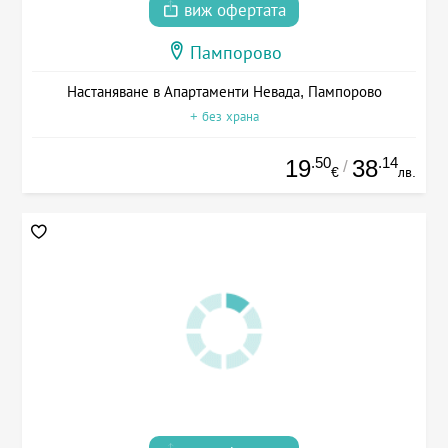
виж офертата
Пампорово
Настаняване в Апартаменти Невада, Пампорово
+ без храна
.50
.14
19
38
/
€
лв.