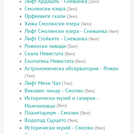
Лифт Ардашлъ - Снежанка
(2км)
Смолянски езера
(3км)
Орфеевите скали
(3км)
Хижа Смолянски езера
(4км)
Лифт Смолянски езера - Снежанка
(4км)
Лифт Стойките - Снежанка
(4км)
Роженски ливади
(5км)
Скала Невястата
(6км)
Екопътека Невястата
(6км)
Астрономическа обсерватория - Рожен
(7км)
Лифт Мечи Чал
(7км)
Вековен чинар - Смолян
(8км)
Исторически музей и галерия -
Момчиловци
(8км)
Планетариум - Смолян
(9км)
Водопад Сърцето
(9км)
Исторически музей - Смолян
(9км)