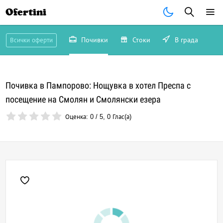
Ofertini
Почивки
Стоки
В града
Всички оферти
Почивка в Пампорово: Нощувка в хотел Преспа с
посещение на Смолян и Смолянски езера
Оценка:
0
/
5
,
0
Глас(а)