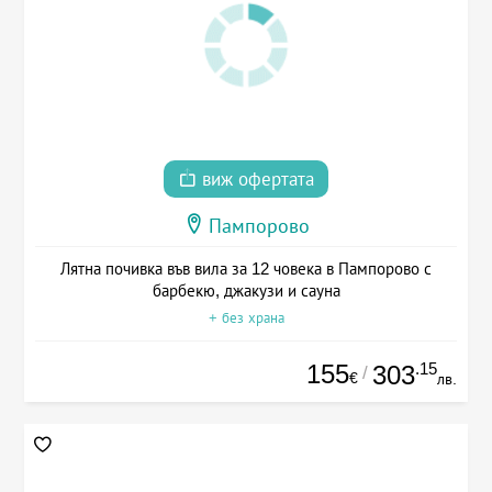
виж офертата
Пампорово
Лятна почивка във вила за 12 човека в Пампорово с
барбекю, джакузи и сауна
+ без храна
155
.15
303
/
€
лв.