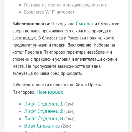
Ресторант с местни и международни ястия
Безплатен Wi-Fi интернет
Смолян
Забележителности
: Разходка до
и Смолянски
езера допълва преживяването с красива природа и
свеж въздух. В близост са и Роженски поляни, които
предлагат уникални гледки.
Заключение
: Изборът на
хотел Преспа в Пампорово гарантира незабравими
спомени с прекрасни условия и впечатляващи околни
места. Не пропускайте възможността за една
вълнуваща почивка сред природата.
Забележителности в близост до Хотел Преспа,
Пампорово
Пампорово,
Лифт Студенец 1
(1км)
Лифт Студенец 2
(1км)
Лифт Студенец 3
(1км)
Връх Снежанка
(2км)