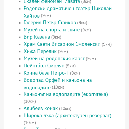
Скален феномен Главата
(9км)
Родопски драматичен театър Николай
Хайтов
(9км)
Галерия Петър Стайков
(9км)
Музей на спорта и ските
(9км)
Вир Казана
(9км)
Храм Свети Висарион Смоленски
(9км)
Хижа Перелик
(9км)
Музей на родопския карст
(9км)
Пейнтбол Смолян
(9км)
Конна база Петро-Г
(9км)
Водопад Орфей и каньона на
водопадите
(10км)
Каньонът на водопадите (екопътека)
(10км)
Алибеев конак
(10км)
Широка лъка (архитектурен резерват)
(10км)