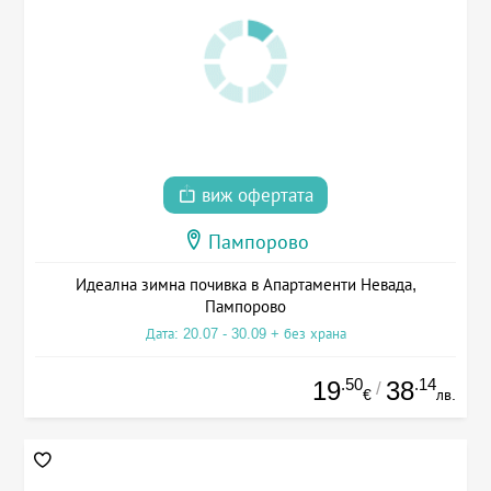
виж офертата
Пампорово
Идеална зимна почивка в Апартаменти Невада,
Пампорово
Дата: 20.07 - 30.09 + без храна
.50
.14
19
38
/
€
лв.