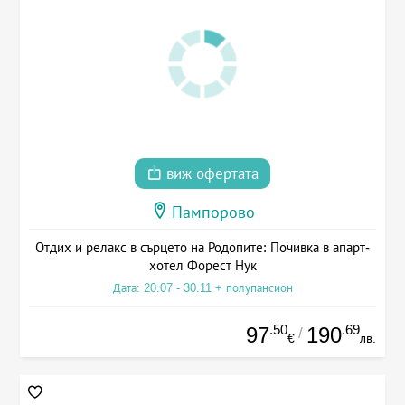
виж офертата
Пампорово
Отдих и релакс в сърцето на Родопите: Почивка в апарт-
хотел Форест Нук
Дата: 20.07 - 30.11 + полупансион
.50
.69
97
190
/
€
лв.