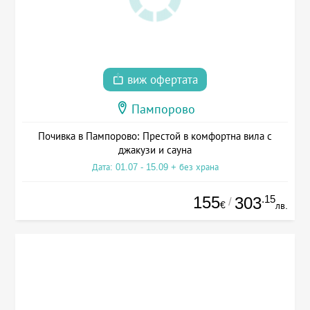
виж офертата
Пампорово
Почивка в Пампорово: Престой в комфортна вила с
джакузи и сауна
Дата: 01.07 - 15.09 + без храна
155
.15
303
/
€
лв.