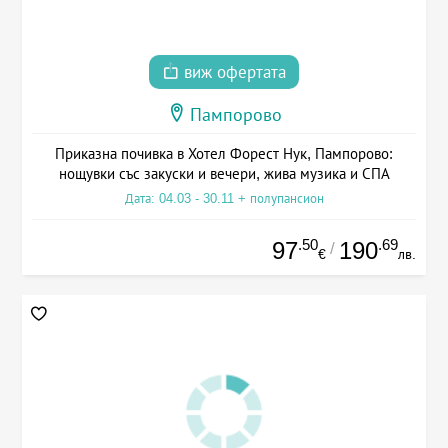
виж офертата
Пампорово
Приказна почивка в Хотел Форест Нук, Пампорово:
нощувки със закуски и вечери, жива музика и СПА
Дата: 04.03 - 30.11 + полупансион
.50
.69
97
190
/
€
лв.