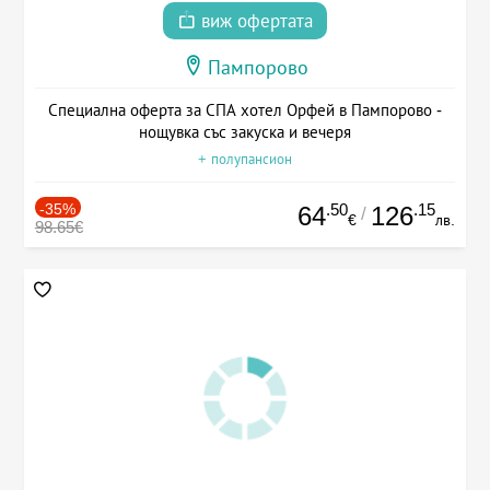
виж офертата
Пампорово
Специална оферта за СПА хотел Орфей в Пампорово -
нощувка със закуска и вечеря
+ полупансион
-35%
.50
.15
64
126
/
€
лв.
98.65€