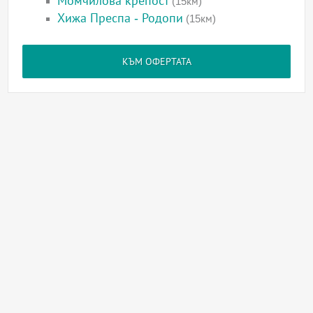
Момчилова крепост
(15км)
Хижа Преспа - Родопи
(15км)
КЪМ ОФЕРТАТА