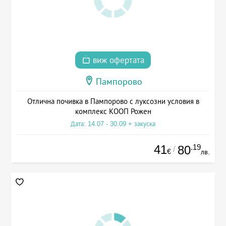
виж офертата
Пампорово
Отлична почивка в Пампорово с луксозни условия в
комплекс КООП Рожен
Дата: 14.07 - 30.09 + закуска
41
.19
80
/
€
лв.