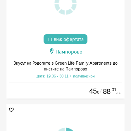
виж офертата
Пампорово
Вкусът на Родопите в Green Life Family Apartments до
пистите на Пампорово
Дата: 19.06 - 30.11 + полупансион
45
.01
88
/
€
лв.