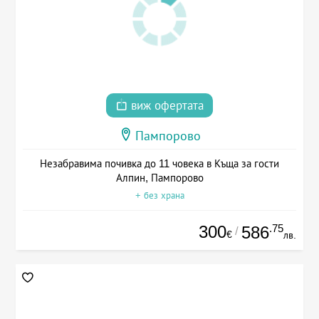
виж офертата
Пампорово
Незабравима почивка до 11 човека в Къща за гости
Алпин, Пампорово
+ без храна
300
.75
586
/
€
лв.