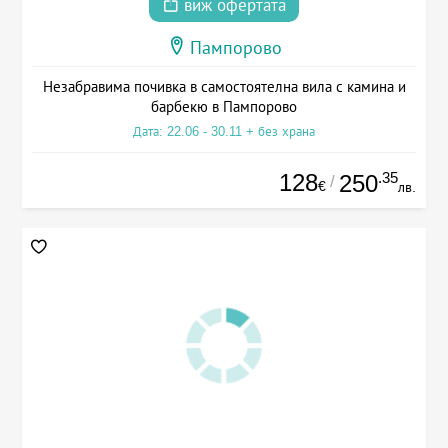
виж офертата
Пампорово
Незабравима почивка в самостоятелна вила с камина и
барбекю в Пампорово
Дата: 22.06 - 30.11 + без храна
128
.35
250
/
€
лв.