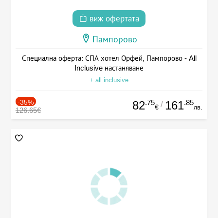
виж офертата
Пампорово
Специална оферта: СПА хотел Орфей, Пампорово - All
Inclusive настаняване
+ all inclusive
-35%
.75
.85
82
161
/
€
лв.
126.65€