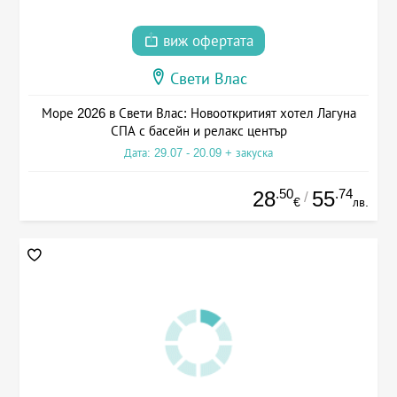
виж офертата
Свети Влас
Море 2026 в Свети Влас: Новооткритият хотел Лагуна
СПА с басейн и релакс център
Дата: 29.07 - 20.09 + закуска
.50
.74
28
55
/
€
лв.