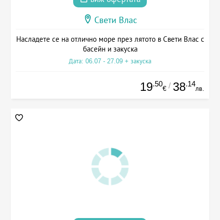
Свети Влас
Насладете се на отлично море през лятото в Свети Влас с
басейн и закуска
Дата: 06.07 - 27.09 + закуска
.50
.14
19
38
/
€
лв.