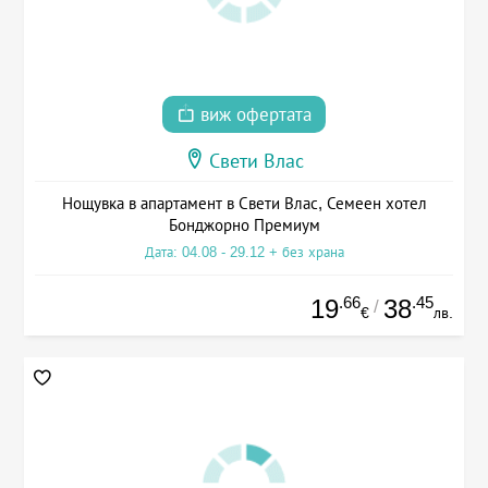
виж офертата
Свети Влас
Нощувка в апартамент в Свети Влас, Семеен хотел
Бонджорно Премиум
Дата: 04.08 - 29.12 + без храна
.66
.45
19
38
/
€
лв.