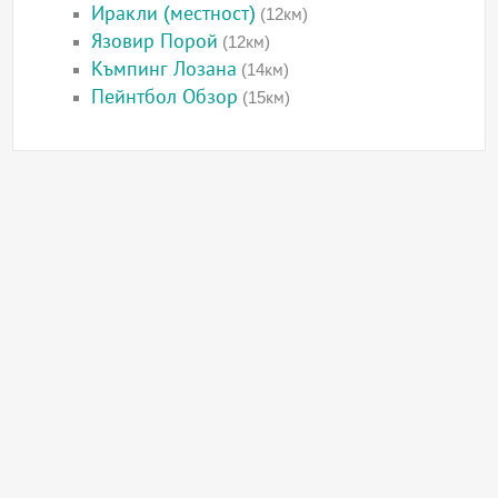
Иракли (местност)
(12км)
Язовир Порой
(12км)
Къмпинг Лозана
(14км)
Пейнтбол Обзор
(15км)