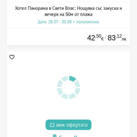
Хотел Панорама в Свети Влас: Нощувка със закуска и
вечеря на 50м от плажа
Дата: 28.07 - 30.09 + полупансион
.50
.12
42
83
/
€
лв.
виж офертата