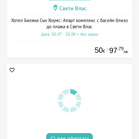
Свети Влас
Хотел Биляна Сън Хоумс: Апарт комплекс с басейн близо
до плажа в Свети Влас
Дата: 02.07 - 15.09 + без храна
50
.79
97
/
€
лв.
виж офертата