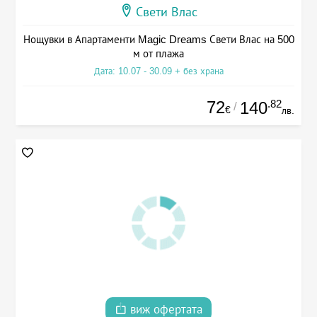
Свети Влас
Нощувки в Апартаменти Magic Dreams Свети Влас на 500
м от плажа
Дата: 10.07 - 30.09 + без храна
72
.82
140
/
€
лв.
виж офертата