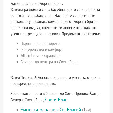
магията на Черноморския бряг.
Хотелът разполага с два басейна, които са идеални за
релаксация и забавления. Насладете се на чистите
плажове и уникалната комбинация от морски бриз и
планински въздух, което ще ви донесе освежаващо
усещане през цялата почивка.
Предимства на хотела:
Първа линия до морето
Модерен стил и комфорт
All Inclusive изхранване
Близост до центъра на Свети Влас
Хотел Tropics & Venera е идеалното място за отдих и
презареждане през лятото.
Забележителности в близост до Хотел Тропикс &amp;
Свети Влас
Венера, Свети Влас,
Емонски манастир Св. Власий
(1км)