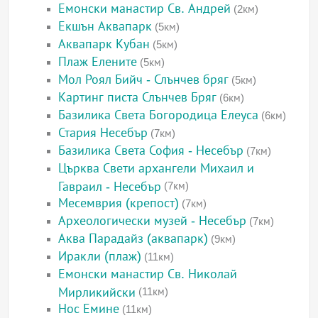
Емонски манастир Св. Андрей
(2км)
Екшън Аквапарк
(5км)
Аквапарк Кубан
(5км)
Плаж Елените
(5км)
Мол Роял Бийч - Слънчев бряг
(5км)
Картинг писта Слънчев Бряг
(6км)
Базилика Света Богородица Елеуса
(6км)
Стария Несебър
(7км)
Базилика Света София - Несебър
(7км)
Църква Свети архангели Михаил и
Гавраил - Несебър
(7км)
Месемврия (крепост)
(7км)
Археологически музей - Несебър
(7км)
Аква Парадайз (аквапарк)
(9км)
Иракли (плаж)
(11км)
Емонски манастир Св. Николай
Мирликийски
(11км)
Нос Емине
(11км)