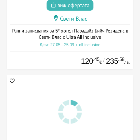
виж офертата
Свети Влас
Ранни записвания за 5* хотел Парадайз Бийч Резиденс в
Свети Влас с Ultra All Inclusive
Дата: 27.05 - 25.09 + all inclusive
.45
.58
120
235
/
€
лв.