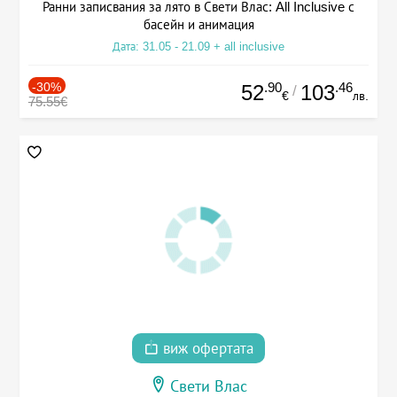
Ранни записвания за лято в Свети Влас: All Inclusive с
басейн и анимация
Дата: 31.05 - 21.09 + all inclusive
-30%
.90
.46
52
103
/
€
лв.
75.55€
виж офертата
Свети Влас