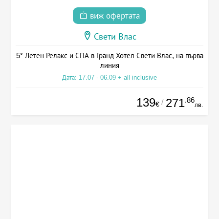
виж офертата
Свети Влас
5* Летен Релакс и СПА в Гранд Хотел Свети Влас, на първа
линия
Дата: 17.07 - 06.09 + all inclusive
139
.86
271
/
€
лв.