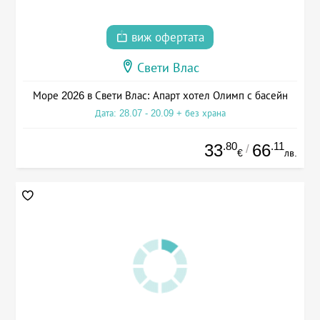
виж офертата
Свети Влас
Море 2026 в Свети Влас: Апарт хотел Олимп с басейн
Дата: 28.07 - 20.09 + без храна
.80
.11
33
66
/
€
лв.