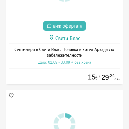
виж офертата
Свети Влас
Септември в Свети Влас: Почивка в хотел Аркада със
забележителности
Дата: 01.09 - 30.09 + без храна
15
.34
29
/
€
лв.