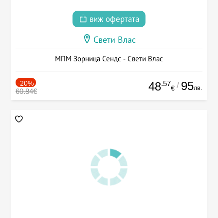
виж офертата
Свети Влас
МПМ Зорница Сендс - Свети Влас
-20%
.57
95
48
/
лв.
€
60.84€