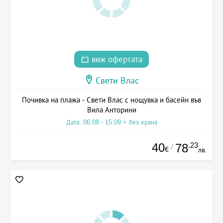
виж офертата
Свети Влас
Почивка на плажа - Свети Влас с нощувка и басейн във
Вила Анторини
Дата: 06.08 - 15.09 + без храна
40
.23
78
/
€
лв.