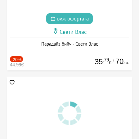
виж офертата
Свети Влас
Парадайз бийч - Свети Влас
-20%
.79
70
35
/
лв.
€
44.99€