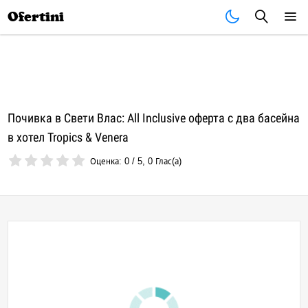
Почивки
Стоки
В града
Всички оферти
Ofertini
Почивка в Свети Влас: All Inclusive оферта с два басейна
в хотел Tropics & Venera
Оценка:
0
/
5
,
0
Глас(а)