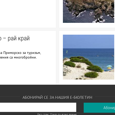
 – рай край
а Приморско за туризъм,
ления са многобройни.
АБОНИРАЙ СЕ ЗА НАШИЯ Е-БЮЛЕТИН
Без спам. Отказ по всяко време.