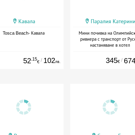
Кавала
Паралия Катерин
Tosca Beach- Кавала
Мини почивка на Олимпийск
ривиера с транспорт от Рус
настаняване в хотел
Дата: 18.09 - 23.09 + закуск
.15
102
345
52
67
/
/
лв.
€
€