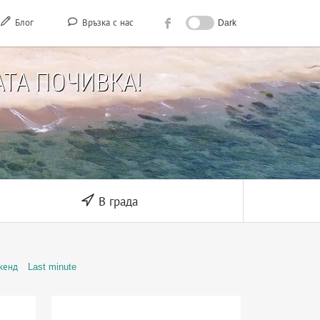
Блог
Връзка с нас
Dark
ТА ПОЧИВКА!
В града
кенд
Last minute