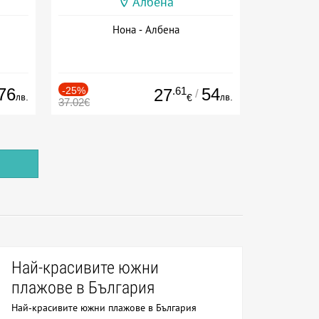
Албена
Нона - Албена
76
-25%
.61
54
27
/
лв.
лв.
€
37.02€
Най-красивите южни
плажове в България
Най-красивите южни плажове в България