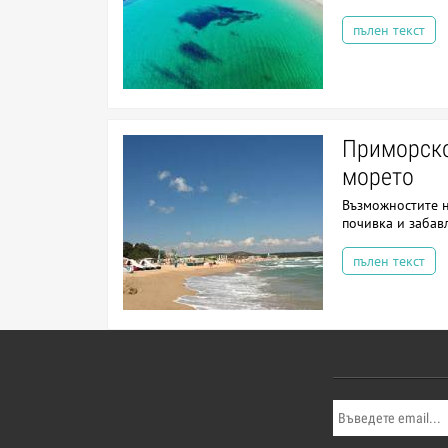
пълен текст
Приморско
морето
Възможностите н
почивка и забав
пълен текст