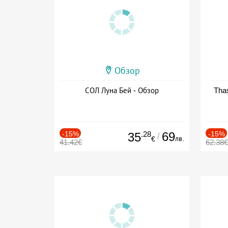
Обзор
СОЛ Луна Бей - Обзор
Thas
-15%
.28
69
-15%
35
/
лв.
€
41.42€
62.38€