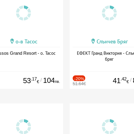
о-в Тасос
Слънчев Бряг
sos Grand Resort - о. Тасос
ЕФЕКТ Гранд Виктория - Слъ
бряг
.17
104
-20%
.42
53
41
/
/
лв.
€
€
51.64€