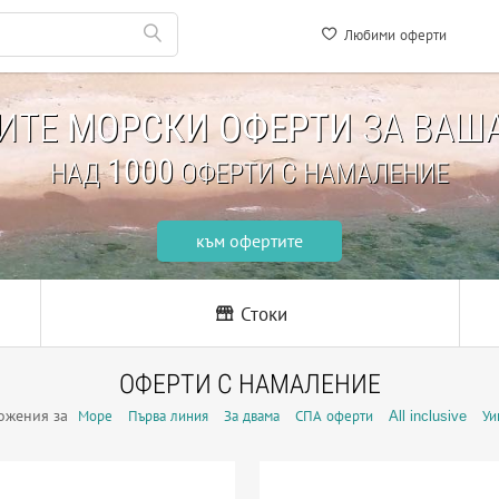
Любими оферти
НИТЕ
МОРСКИ ОФЕРТИ
ЗА ВАША
1000
НАД
ОФЕРТИ С НАМАЛЕНИЕ
към офертите
Стоки
ОФЕРТИ С НАМАЛЕНИЕ
ожения за
Море
Първа линия
За двама
СПА оферти
All inclusive
Уи