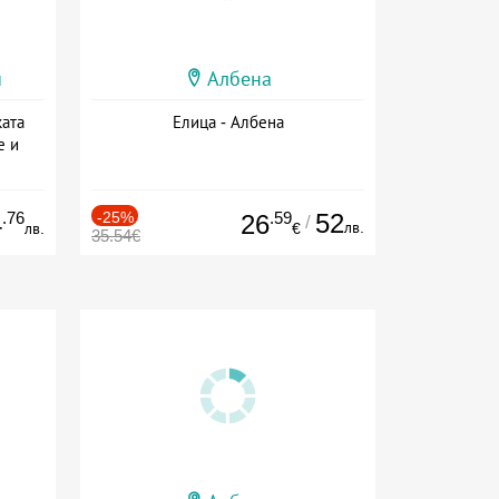
и
Албена
ата
Елица - Албена
е и
а
.76
-25%
.59
52
4
26
/
лв.
лв.
€
35.54€