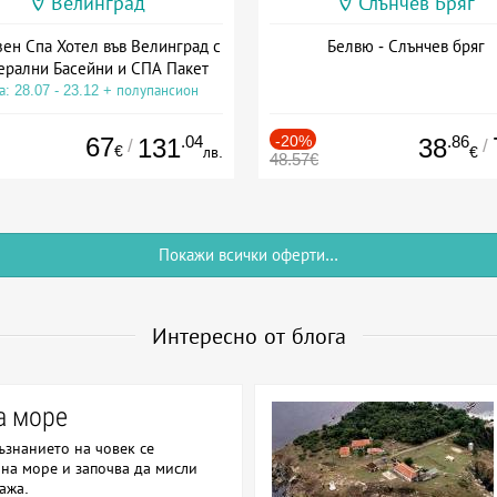
Велинград
Слънчев Бряг
зен Спа Хотел във Велинград с
Белвю - Слънчев бряг
рални Басейни и СПА Пакет
а: 28.07 - 23.12 + полупансион
67
.04
-20%
.86
131
38
/
/
€
лв.
€
48.57€
Покажи всички оферти...
Интересно от блога
а море
съзнанието на човек се
на море и започва да мисли
ажа.