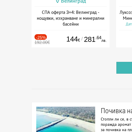
Велинград
СПА оферта 3=4: Велинград -
Луксо
нощувки, изхранване и минерални
Мине
басейни
Дат
Дата: 01.07 - 30.09 + полупансион
-25%
144
.64
281
/
€
лв.
192.00€
Почивка н
Стопли ли се, в 
поражда аромат 
за почивка на пл