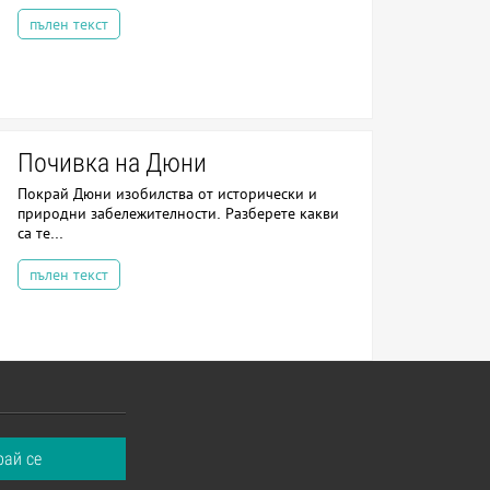
пълен текст
Почивка на Дюни
Покрай Дюни изобилства от исторически и
природни забележителности. Разберете какви
са те...
пълен текст