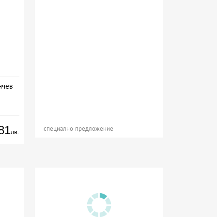
нчев
81
специално предложение
лв.