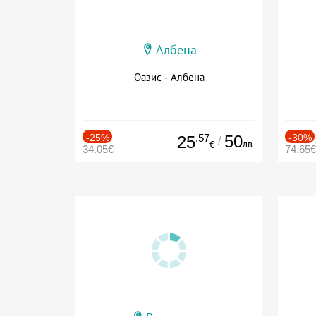
Албена
Оазис - Албена
-25%
.57
50
-30%
25
/
лв.
€
34.05€
74.65€