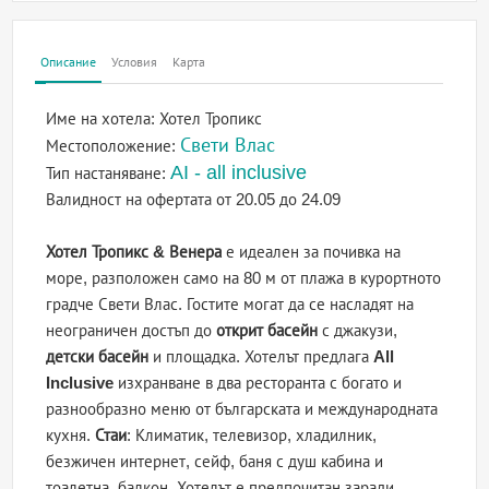
Описание
Условия
Карта
Име на хотела:
Хотел Тропикс
Свети Влас
Местоположение:
AI - all inclusive
Тип настаняване:
Валидност на офертата
от 20.05 до 24.09
Хотел Тропикс & Венера
е идеален за почивка на
море, разположен само на 80 м от плажа в курортното
градче Свети Влас. Гостите могат да се насладят на
неограничен достъп до
открит басейн
с джакузи,
детски басейн
и площадка. Хотелът предлага
All
Inclusive
изхранване в два ресторанта с богато и
разнообразно меню от българската и международната
кухня.
Стаи
: Климатик, телевизор, хладилник,
безжичен интернет, сейф, баня с душ кабина и
тоалетна, балкон. Хотелът е предпочитан заради