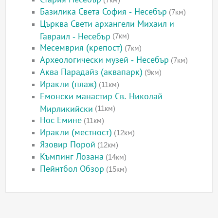
Базилика Света София - Несебър
(7км)
Църква Свети архангели Михаил и
Гавраил - Несебър
(7км)
Месемврия (крепост)
(7км)
Археологически музей - Несебър
(7км)
Аква Парадайз (аквапарк)
(9км)
Иракли (плаж)
(11км)
Емонски манастир Св. Николай
Мирликийски
(11км)
Нос Емине
(11км)
Иракли (местност)
(12км)
Язовир Порой
(12км)
Къмпинг Лозана
(14км)
Пейнтбол Обзор
(15км)