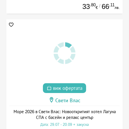
.80
.11
33
66
/
€
лв.
виж офертата
Свети Влас
Море 2026 в Свети Влас: Новооткритият хотел Лагуна
СПА с басейн и релакс център
Дата: 29.07 - 20.09 + закуска