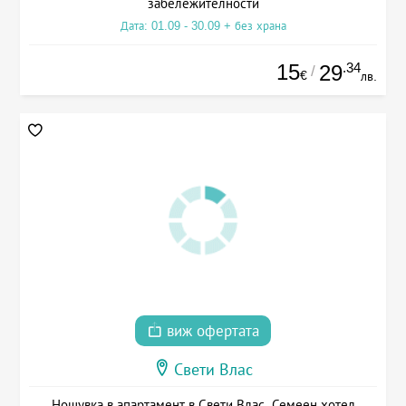
забележителности
Дата: 01.09 - 30.09 + без храна
15
.34
29
/
€
лв.
виж офертата
Свети Влас
Нощувка в апартамент в Свети Влас, Семеен хотел