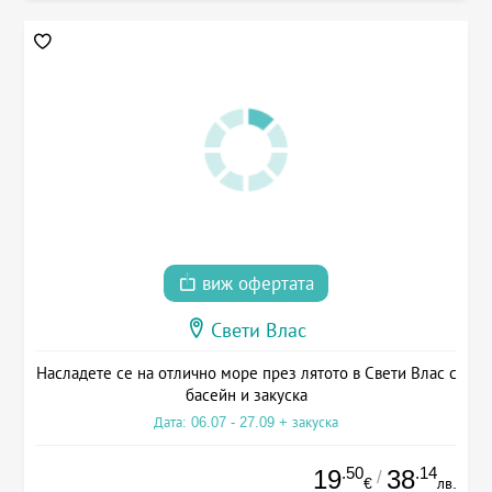
виж офертата
Свети Влас
Насладете се на отлично море през лятото в Свети Влас с
басейн и закуска
Дата: 06.07 - 27.09 + закуска
.50
.14
19
38
/
€
лв.