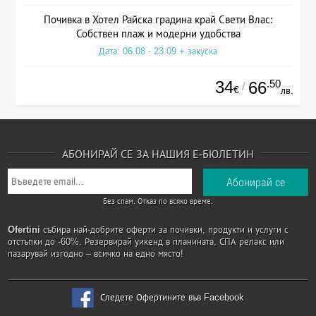
Почивка в Хотел Райска градина край Свети Влас:
Собствен плаж и модерни удобства
Дата: 06.08 - 23.09 + закуска
34
.50
66
/
€
лв.
АБОНИРАЙ СЕ ЗА НАШИЯ Е-БЮЛЕТИН
Без спам. Отказ по всяко време.
Ofertini
събира най-добрите оферти за почивки, продукти и услуги с
отстъпки до -60%. Резервирай уикенд в планината, СПА релакс или
пазарувай изгодно – всичко на едно място!
Следете Офертините във Facebook