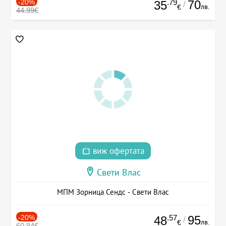
-20%
.79
70
35
/
лв.
€
44.99€
виж офертата
Свети Влас
МПМ Зорница Сендс - Свети Влас
-20%
.57
95
48
/
лв.
€
60.84€