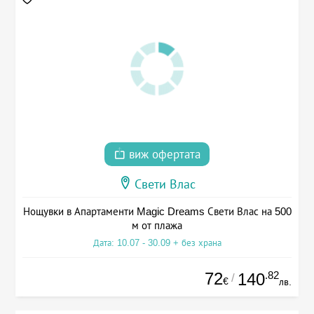
виж офертата
Свети Влас
Нощувки в Апартаменти Magic Dreams Свети Влас на 500
м от плажа
Дата: 10.07 - 30.09 + без храна
72
.82
140
/
€
лв.