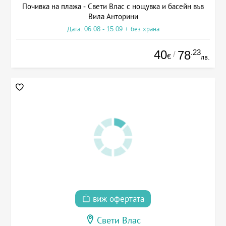
Почивка на плажа - Свети Влас с нощувка и басейн във
Вила Анторини
Дата: 06.08 - 15.09 + без храна
40
.23
78
/
€
лв.
виж офертата
Свети Влас