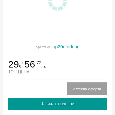
top20oferti.bg
оферта от
29
56
/
.72
€
лв.
ТОП ЦЕНА
Изтекла оферта
ВИЖТЕ ПОДОБНИ