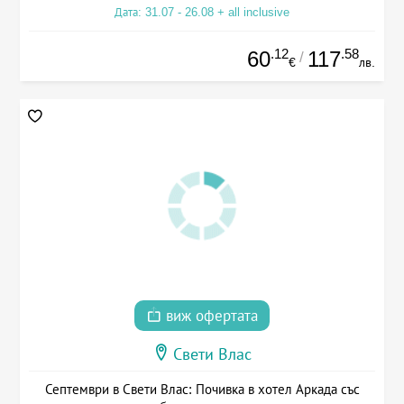
Дата: 31.07 - 26.08 + all inclusive
.12
.58
60
117
/
€
лв.
виж офертата
Свети Влас
Септември в Свети Влас: Почивка в хотел Аркада със