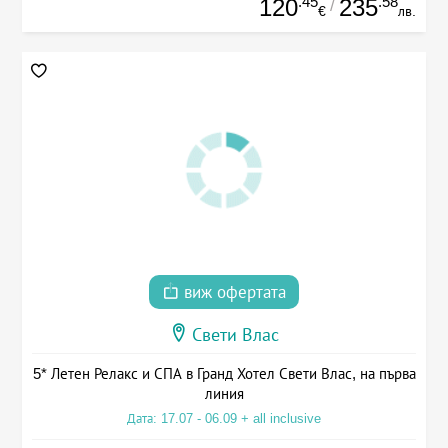
.45
.58
120
235
/
€
лв.
виж офертата
Свети Влас
5* Летен Релакс и СПА в Гранд Хотел Свети Влас, на първа
линия
Дата: 17.07 - 06.09 + all inclusive