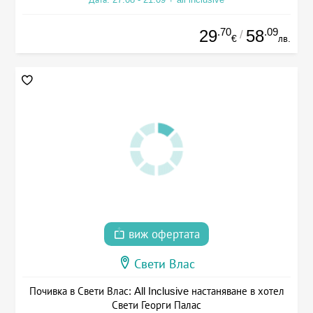
.70
.09
29
58
/
€
лв.
виж офертата
Свети Влас
Почивка в Свети Влас: All Inclusive настаняване в хотел
Свети Георги Палас