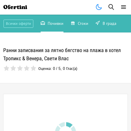
Ofertini
Почивки
Стоки
В града
Всички оферти
Ранни записвания за лятно бягство на плажа в хотел
Тропикс & Венера, Свети Влас
Оценка:
0
/
5
,
0
Глас(а)