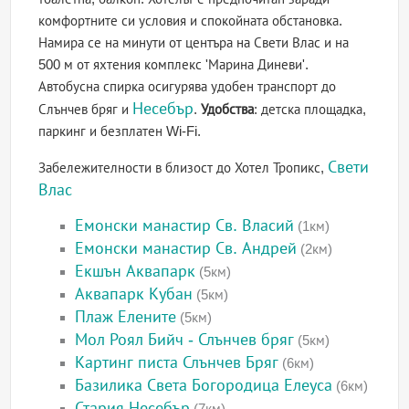
комфортните си условия и спокойната обстановка.
Намира се на минути от центъра на Свети Влас и на
500 м от яхтения комплекс 'Марина Диневи'.
Автобусна спирка осигурява удобен транспорт до
Несебър
Слънчев бряг и
.
Удобства
: детска площадка,
паркинг и безплатен Wi-Fi.
Свети
Забележителности в близост до Хотел Тропикс,
Влас
Емонски манастир Св. Власий
(1км)
Емонски манастир Св. Андрей
(2км)
Екшън Аквапарк
(5км)
Аквапарк Кубан
(5км)
Плаж Елените
(5км)
Мол Роял Бийч - Слънчев бряг
(5км)
Картинг писта Слънчев Бряг
(6км)
Базилика Света Богородица Елеуса
(6км)
Стария Несебър
(7км)