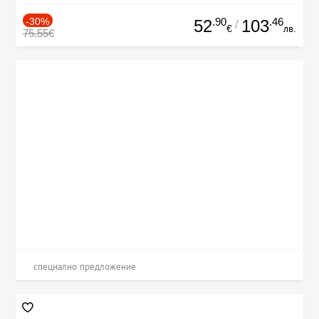
-30%
.90
.46
52
103
/
€
лв.
75.55€
специално предложение