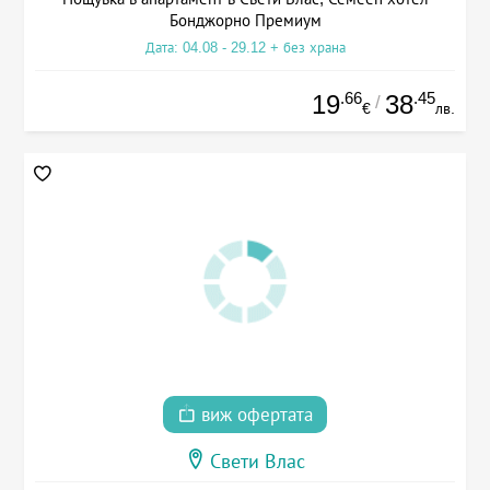
Бонджорно Премиум
Дата: 04.08 - 29.12 + без храна
.66
.45
19
38
/
€
лв.
виж офертата
Свети Влас