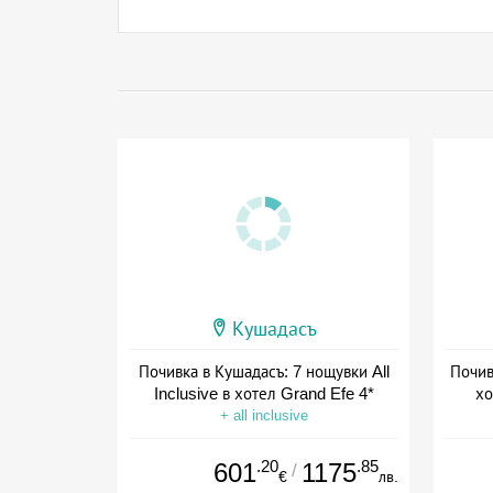
Кушадасъ
Почивка в Кушадасъ: 7 нощувки All
Почивк
Inclusive в хотел Grand Efe 4*
хо
+ all inclusive
.20
.85
601
1175
/
€
лв.