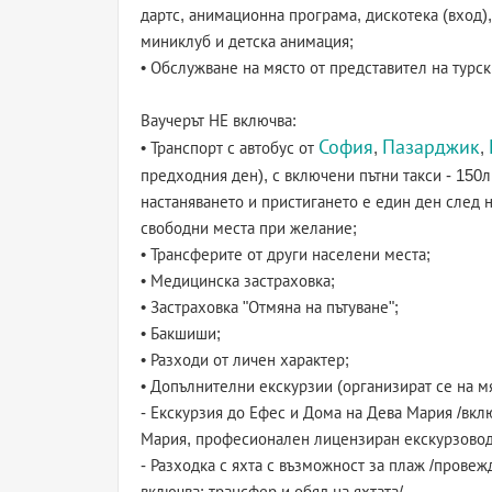
дартс, анимационна програма, дискотека (вход),
миниклуб и детска анимация;
• Обслужване на място от представител на турск
Ваучерът НЕ включва:
София
Пазарджик
• Транспорт с автобус от
,
,
предходния ден), с включени пътни такси - 150л
настаняването и пристигането е един ден след 
свободни места при желание;
• Трансферите от други населени места;
• Медицинска застраховка;
• Застраховка "Отмяна на пътуване";
• Бакшиши;
• Разходи от личен характер;
• Допълнителни екскурзии (организират се на мя
- Екскурзия до Ефес и Дома на Дева Мария /вклю
Мария, професионален лицензиран екскурзовод 
- Разходка с яхта с възможност за плаж /провеж
включва: трансфер и обяд на яхтата/