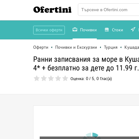
Ofertini
Почивки
Стоки
Всички оферти
Оферти
Почивки и Екскурзии
Турция
Кушада
Ранни записвания за море в Кушада
4* + безплатно за дете до 11.99 г
Оценка:
0
/
5
,
0
Глас(а)