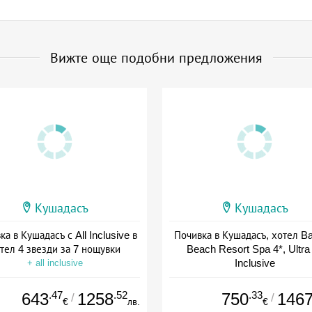
Вижте още подобни предложения
Кушадасъ
Кушадасъ
а в Кушадасъ с All Inclusive в
Почивка в Кушадасъ, хотел Ba
тел 4 звезди за 7 нощувки
Beach Resort Spa 4*, Ultra 
Inclusive
+ all inclusive
+ all inclusive
.47
.52
.33
643
1258
750
146
/
/
€
лв.
€