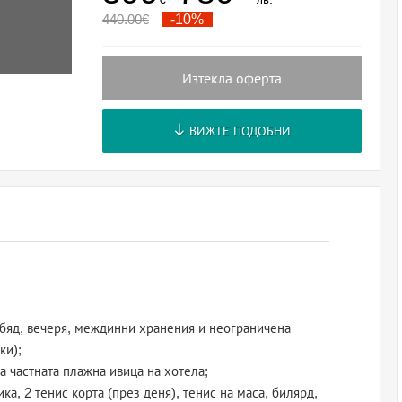
440.00
€
-10%
Изтекла оферта
ВИЖТЕ ПОДОБНИ
а, обяд, вечеря, междинни хранения и неограничена
ки);
а частната плажна ивица на хотела;
ика, 2 тенис корта (през деня), тенис на маса, билярд,