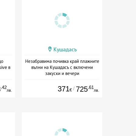
Кушадасъ
до
Незабравима почивка край плажните
sive в
вълни на Кушадасъ с включени
закуски и вечери
ive
+ полупансион
.42
371
.61
8
725
/
€
лв.
лв.