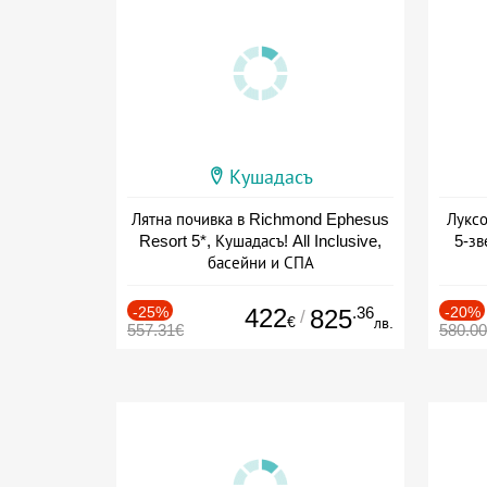
Кушадасъ
Лятна почивка в Richmond Ephesus
Луксо
Resort 5*, Кушадасъ! All Inclusive,
5-зв
басейни и СПА
+ all inclusive
-25%
422
.36
-20%
825
/
€
лв.
557.31€
580.0