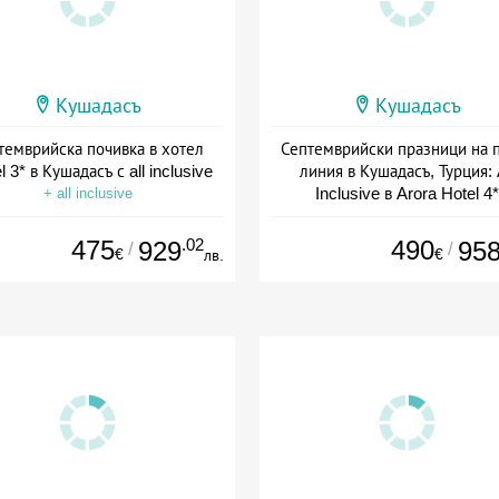
Кушадасъ
Кушадасъ
темврийска почивка в хотел
Септемврийски празници на 
l 3* в Кушадасъ с all inclusive
линия в Кушадасъ, Турция: 
Inclusive в Arora Hotel 4*
+ all inclusive
Дата: 04.09 - 26.09 + all inclus
475
.02
490
929
95
/
/
€
€
лв.