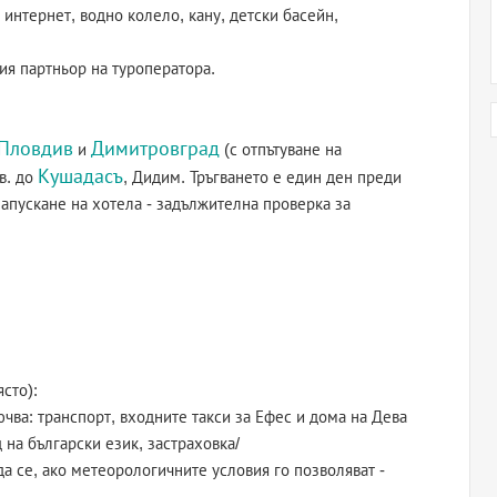
 интернет, водно колело, кану, детски басейн,
ия партньор на туроператора.
Пловдив
Димитровград
и
(с отпътуване на
Кушадасъ
в. до
, Дидим. Тръгването е един ден преди
напускане на хотела - задължителна проверка за
сто):
чва: транспорт, входните такси за Ефес и дома на Дева
на български език, застраховка/
да се, ако метеорологичните условия го позволяват -