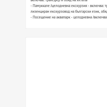
- Памуккале /целодневна екскурзия - включва: 
лизенциран екскурзовод на български език, обя
- Посещение на аквапарк - целодневна /включва 