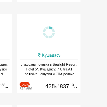
Кушадасъ
рция:
Луксозна почивка в Sealight Resort
увки
Hotel 5*, Кушадасъ: 7 Ultra All
AN
Inclusive нощувки и СПА релакс
+ all inclusive
ive
.58
-26%
428
.10
7
837
/
€
лв.
лв.
572.65€