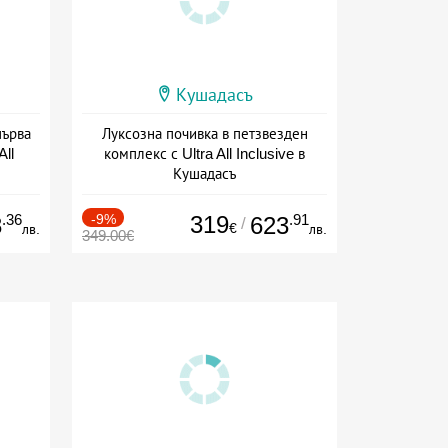
Кушадасъ
първа
Луксозна почивка в петзвезден
All
комплекс с Ultra All Inclusive в
Кушадасъ
ive
+ all inclusive
.36
-9%
319
.91
8
623
/
€
лв.
лв.
349.00€