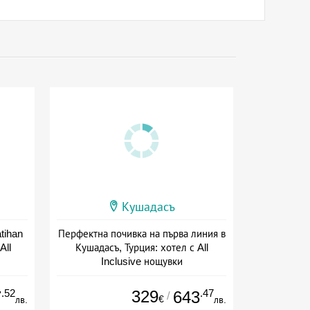
Кушадасъ
tihan
Перфектна почивка на първа линия в
All
Кушадасъ, Турция: хотел с All
Inclusive нощувки
Дата: 22.05 - 18.10 + all inclusive
.52
329
.47
7
643
/
€
лв.
лв.