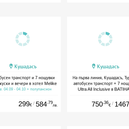
Кушадасъ
Кушадасъ
бусен транспорт и 7 нощувки
На първа линия, Кушадасъ, Ту
акуски и вечери в хотел Melike
автобусен транспорт + 7 нощ
Ultra All Inclusive в BATIH
а: 04.09 - 04.10 + полупансион
BEACH RESORT 4*
Дата: 28.08 - 06.09 + all inclus
299
.79
.36
584
750
146
/
/
€
лв.
€