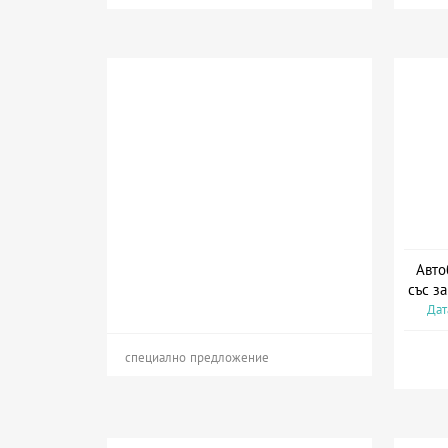
Авто
със з
Дат
специално предложение