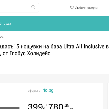
Любими оферти
В града
съ
съ! 5 нощувки на база Ultra All Inclusive в 
., от Глобус Холидейс
rio.bg
оферта от
399
780
/
.38
€
лв.