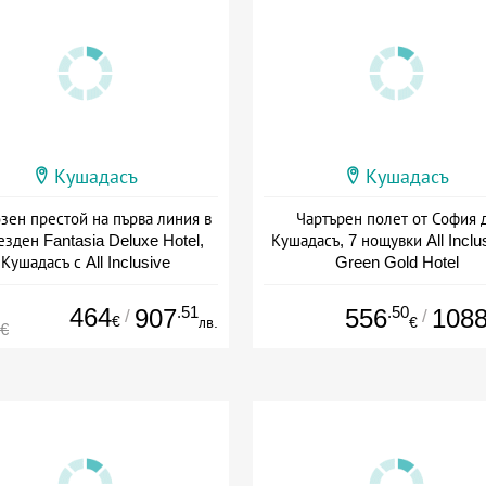
Кушадасъ
Кушадасъ
зен престой на първа линия в
Чартърен полет от София 
езден Fantasia Deluxe Hotel,
Кушадасъ, 7 нощувки All Inclu
Кушадасъ с All Inclusive
Green Gold Hotel
+ all inclusive
Дата: 29.08 - 03.10 + all inclus
464
.51
.50
907
556
108
/
/
€
лв.
€
0€