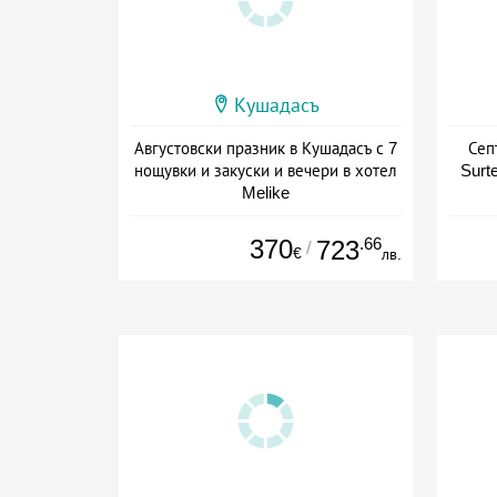
Кушадасъ
Августовски празник в Кушадасъ с 7
Сеп
нощувки и закуски и вечери в хотел
Surte
Melike
+ полупансион
370
.66
723
/
€
лв.