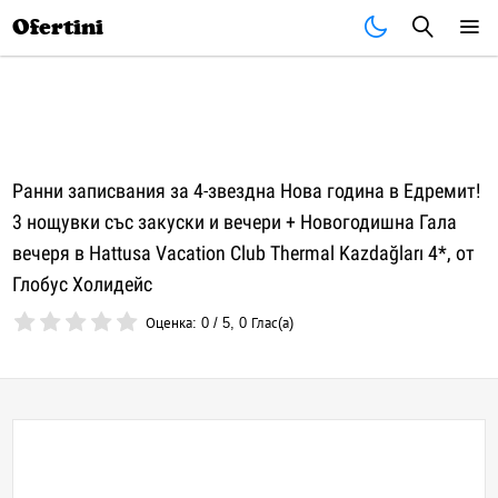
Почивки
Стоки
В града
Всички оферти
Ofertini
Ранни записвания за 4-звездна Нова година в Едремит!
3 нощувки със закуски и вечери + Новогодишна Гала
вечеря в Hattusa Vacation Club Thermal Kazdağları 4*, от
Глобус Холидейс
Оценка:
0
/
5
,
0
Глас(а)