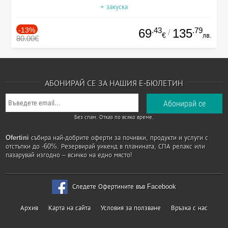
+ закуска
-13%
.43
.79
69
135
/
€
лв.
80.00€
АБОНИРАЙ СЕ ЗА НАШИЯ Е-БЮЛЕТИН
Без спам. Отказ по всяко време.
Ofertini
събира най-добрите оферти за почивки, продукти и услуги с
отстъпки до -60%. Резервирай уикенд в планината, СПА релакс или
пазарувай изгодно – всичко на едно място!
Следете Офертините във Facebook
Архив
Карта на сайта
Условия за ползване
Връзка с нас