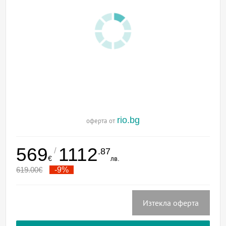
rio.bg
оферта от
569
1112
/
.87
€
лв.
619.00
€
-9%
Изтекла оферта