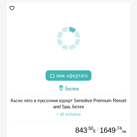
виж офертата
Белек
Късно лято в луксозния курорт Sensitive Premium Resort
and Spa, Белек
+ all inclusive
.50
.74
843
1649
/
€
лв.