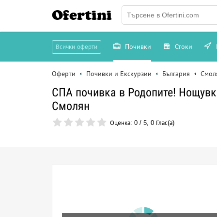
Ofertini
Почивки
Стоки
Всички оферти
Оферти
Почивки и Екскурзии
България
Смол
СПА почивка в Родопите! Нощувка 
Смолян
Оценка:
0
/
5
,
0
Глас(а)