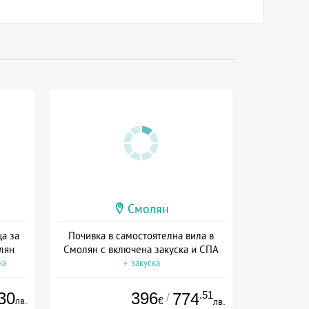
Смолян
а за
Почивка в самостоятелна вила в
олян
Смолян с включена закуска и СПА
на
+ закуска
30
396
.51
774
/
лв.
€
лв.