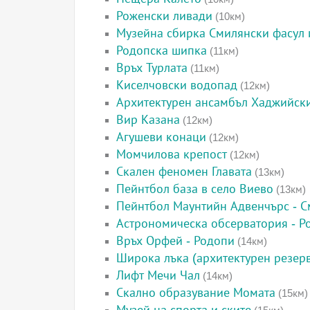
Роженски ливади
(10км)
Музейна сбирка Смилянски фасул 
Родопска шипка
(11км)
Връх Турлата
(11км)
Киселчовски водопад
(12км)
Архитектурен ансамбъл Хаджийск
Вир Казана
(12км)
Агушеви конаци
(12км)
Момчилова крепост
(12км)
Скален феномен Главата
(13км)
Пейнтбол база в село Виево
(13км)
Пейнтбол Маунтийн Адвенчърс - 
Астрономическа обсерватория - Р
Връх Орфей - Родопи
(14км)
Широка лъка (архитектурен резерв
Лифт Мечи Чал
(14км)
Скално образувание Момата
(15км)