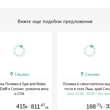
Вижте още подобни предложения
Смолян
Смолян
на Почивка в Spa and Relax
Почивка в самостоятелна къщ
 Daffi в Смолян: уникална вила
гости в село Лъка, край См
и СПА
Дата: 03.06 - 30.09 + без хра
+ закуска
415
.67
.73
3
811
168
/
/
€
лв.
€