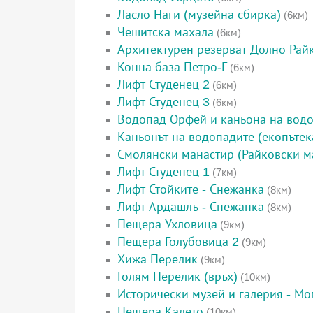
Ласло Наги (музейна сбирка)
(6км)
Чешитска махала
(6км)
Архитектурен резерват Долно Рай
Конна база Петро-Г
(6км)
Лифт Студенец 2
(6км)
Лифт Студенец 3
(6км)
Водопад Орфей и каньона на вод
Каньонът на водопадите (екопътек
Смолянски манастир (Райковски м
Лифт Студенец 1
(7км)
Лифт Стойките - Снежанка
(8км)
Лифт Ардашлъ - Снежанка
(8км)
Пещера Ухловица
(9км)
Пещера Голубовица 2
(9км)
Хижа Перелик
(9км)
Голям Перелик (връх)
(10км)
Исторически музей и галерия - М
Пещера Калето
(10км)