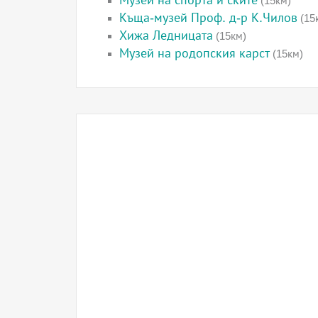
Музей на спорта и ските
(15км)
Къща-музей Проф. д-р К.Чилов
(15
Хижа Ледницата
(15км)
Музей на родопския карст
(15км)