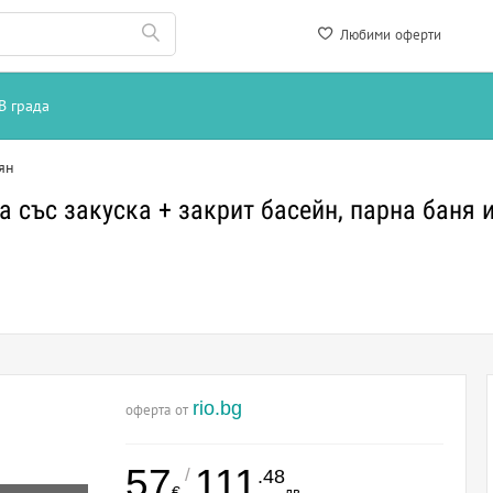
Любими оферти
В града
ян
със закуска + закрит басейн, парна баня и 
rio.bg
оферта от
57
111
/
.48
€
лв.