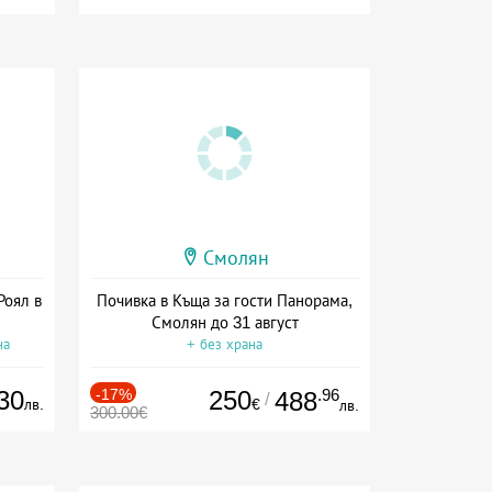
Смолян
Роял в
Почивка в Къща за гости Панорама,
Смолян до 31 август
на
+ без храна
30
-17%
250
.96
488
/
лв.
€
лв.
300.00€