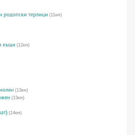
и родопски терлици
(11км)
и къщи
(12км)
Смолян
(13км)
ожен
(13км)
ат)
(14км)