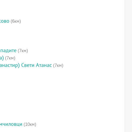
ково
(6км)
опадите
(7км)
а)
(7км)
анастир) Свети Атанас
(7км)
омчиловци
(10км)