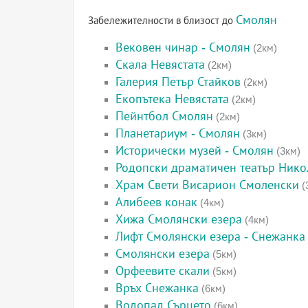
Смолян
Забележителности в близост до
Вековен чинар - Смолян
(2км)
Скала Невястата
(2км)
Галерия Петър Стайков
(2км)
Екопътека Невястата
(2км)
Пейнтбол Смолян
(2км)
Планетариум - Смолян
(3км)
Исторически музей - Смолян
(3км)
Родопски драматичен театър Нико
Храм Свети Висарион Смоленски
(
Алибеев конак
(4км)
Хижа Смолянски езера
(4км)
Лифт Смолянски езера - Снежанка
Смолянски езера
(5км)
Орфеевите скали
(5км)
Връх Снежанка
(6км)
Водопад Сърцето
(6км)