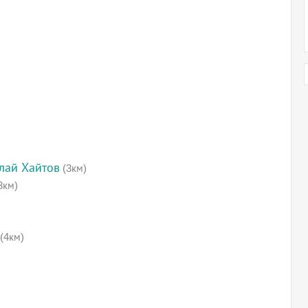
лай Хайтов
(3км)
3км)
(4км)