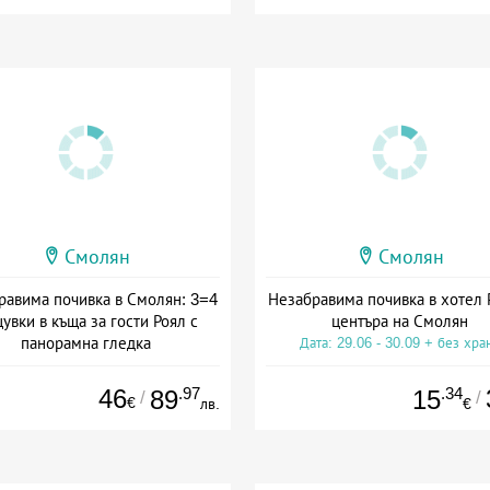
Смолян
Смолян
равима почивка в Смолян: 3=4
Незабравима почивка в хотел 
увки в къща за гости Роял с
центъра на Смолян
панорамна гледка
Дата: 29.06 - 30.09 + без хра
та: 19.06 - 30.09 + без храна
46
.97
.34
89
15
/
/
€
лв.
€