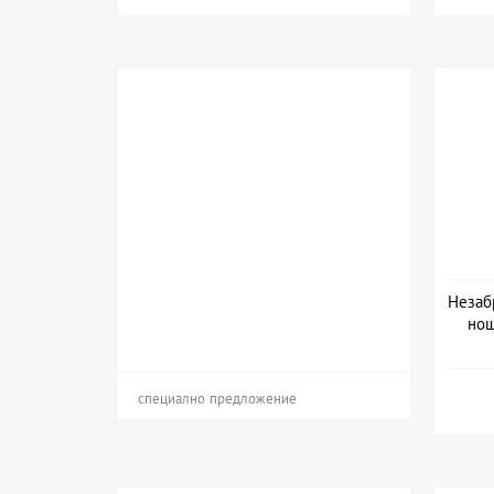
Незаб
нощ
Да
специално предложение