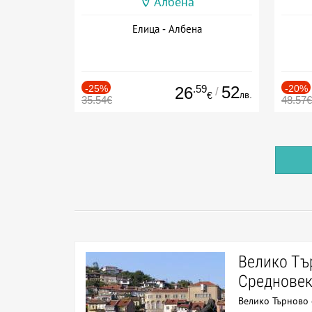
Албена
Елица - Албена
-25%
.59
52
-20%
26
/
лв.
€
35.54€
48.57€
Велико Тъ
Средновек
Велико Търново 