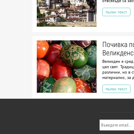
отвсякъде са за
пълен текст
Почивка п
Великденс
Великден е сред
цял свят. Традиц
различни, но в 
материално, за д
пълен текст