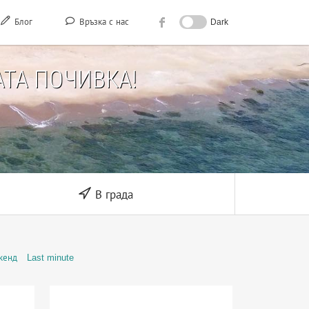
Блог
Връзка с нас
Dark
ТА ПОЧИВКА!
В града
кенд
Last minute