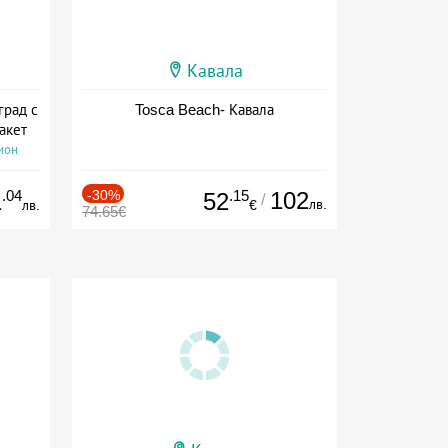
Кавала
град с
Tosca Beach- Кавала
акет
ион
.04
-30%
.15
102
1
52
/
лв.
лв.
€
74.65€