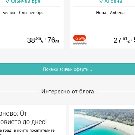
Слънчев Бряг
Албена
Белвю - Слънчев бряг
Нона - Албена
.86
76
-25%
.61
38
27
/
/
лв.
€
€
37.02€
Покажи всички оферти...
Интересно от блога
рново: От
овието до днес!
е град, в който посетителите