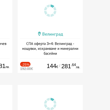
Велинград
нчев
СПА оферта 3=4: Велинград -
нощувки, изхранване и минерални
басейни
Дата: 01.07 - 30.09 + полупансион
81
-25%
144
.64
281
/
лв.
€
лв.
192.00€