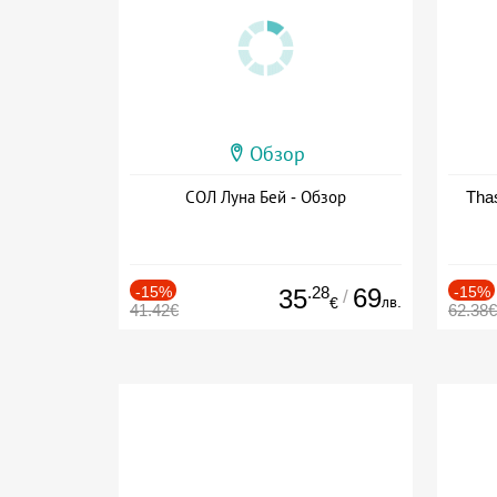
Обзор
СОЛ Луна Бей - Обзор
Thas
-15%
.28
69
-15%
35
/
лв.
€
41.42€
62.38€