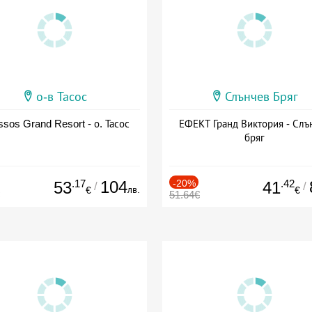
о-в Тасос
Слънчев Бряг
sos Grand Resort - о. Тасос
ЕФЕКТ Гранд Виктория - Слъ
бряг
.17
104
-20%
.42
53
41
/
/
лв.
€
€
51.64€