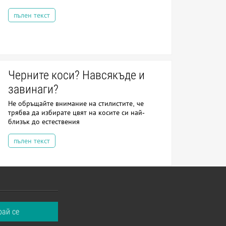
пълен текст
Черните коси? Навсякъде и
завинаги?
Не обръщайте внимание на стилистите, че
трябва да избирате цвят на косите си най-
близък до естествения
пълен текст