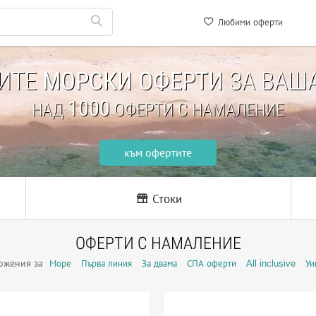
Любими оферти
НИТЕ
МОРСКИ ОФЕРТИ
ЗА ВАША
1000
НАД
ОФЕРТИ С НАМАЛЕНИЕ
към офертите
Стоки
ОФЕРТИ С НАМАЛЕНИЕ
ожения за
Море
Първа линия
За двама
СПА оферти
All inclusive
Уи