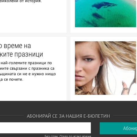
обиколени от история.
о време на
ките празници
 най-големите празници по
иите свързани с празника са
същината си не е нужно нищо
а се почете.
АБОНИРАЙ СЕ ЗА НАШИЯ Е-БЮЛЕТИН
Без спам. Отказ по всяко време.