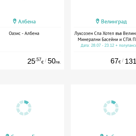
Албена
Велинград
Оазис - Албена
Луксозен Спа Хотел във Велин
Минерални Басейни и СПА П
Дата: 28.07 - 23.12 + полупанс
.57
50
67
25
13
/
/
лв.
€
€