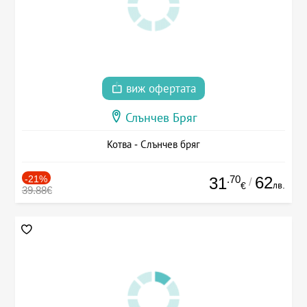
виж офертата
Слънчев Бряг
Котва - Слънчев бряг
-21%
.70
62
31
/
лв.
€
39.88€