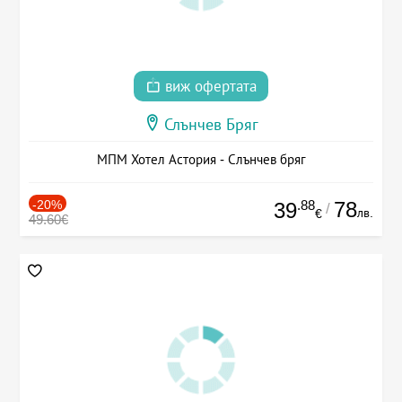
виж офертата
Слънчев Бряг
МПМ Хотел Астория - Слънчев бряг
-20%
.88
78
39
/
лв.
€
49.60€