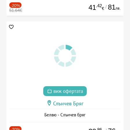
-20%
.42
81
41
/
лв.
€
51.64€
виж офертата
Слънчев Бряг
Белвю - Слънчев бряг
-20%
.86