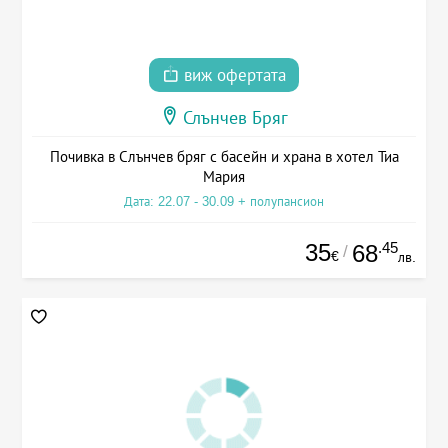
виж офертата
Слънчев Бряг
Почивка в Слънчев бряг с басейн и храна в хотел Тиа
Мария
Дата: 22.07 - 30.09 + полупансион
35
.45
68
/
€
лв.