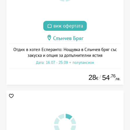
виж офертата
Слънчев Бряг
Отдих в хотел Есперанто: Нощувка в Слънчев бряг със
закуска и опция за допълнителни ястия
Дата: 16.07 - 25.09 + полупансион
28
.76
54
/
€
лв.