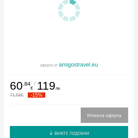
amigostravel.eu
оферта от
60
119
/
.84
€
лв.
71.58
€
-15%
Изтекла оферта
ВИЖТЕ ПОДОБНИ