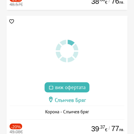
76
38
/
лв.
€
48.57€
виж офертата
Слънчев Бряг
Корона - Слънчев бряг
-20%
.37
77
39
/
лв.
€
49.08€