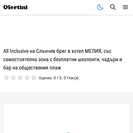
Почивки
Стоки
В града
Всички оферти
Ofertini
All Inclusive на Слънчев бряг в хотел МЕЛИЯ, със
самостоятелна зона с безплатни шезлонги, чадъри и
бар на обществения плаж
Оценка:
0
/
5
,
0
Глас(а)