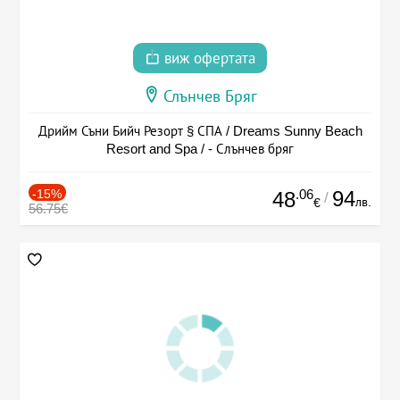
виж офертата
Слънчев Бряг
Дрийм Съни Бийч Резорт § СПА / Dreams Sunny Beach
Resort and Spa / - Слънчев бряг
-15%
.06
94
48
/
лв.
€
56.75€