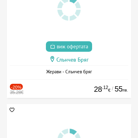
виж офертата
Слънчев Бряг
Жерави - Слънчев бряг
-20%
.12
55
28
/
лв.
€
35.28€