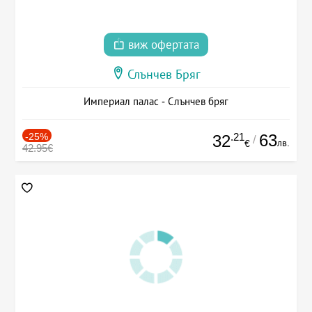
виж офертата
Слънчев Бряг
Империал палас - Слънчев бряг
-25%
.21
63
32
/
лв.
€
42.95€