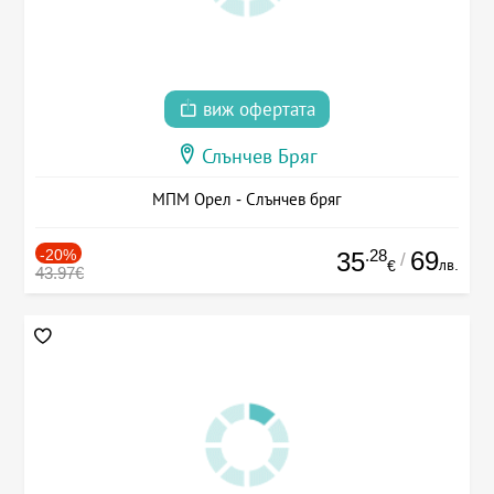
виж офертата
Слънчев Бряг
МПМ Орел - Слънчев бряг
-20%
.28
69
35
/
лв.
€
43.97€