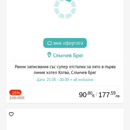
виж офертата
Слънчев Бряг
Ранни записвания със супер отстъпки за лято в първа
линия хотел Котва, Слънчев бряг
Дата: 21.05 - 30.09 + all inclusive
-15%
.80
.59
90
177
/
€
лв.
106.80€