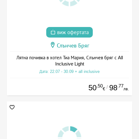
виж офертата
Слънчев Бряг
Лятна почивка в хотел Тиа Мария, Слънчев бряг с All
Inclusive Light
Дата: 22.07 - 30.09 + all inclusive
.50
.77
50
98
/
€
лв.