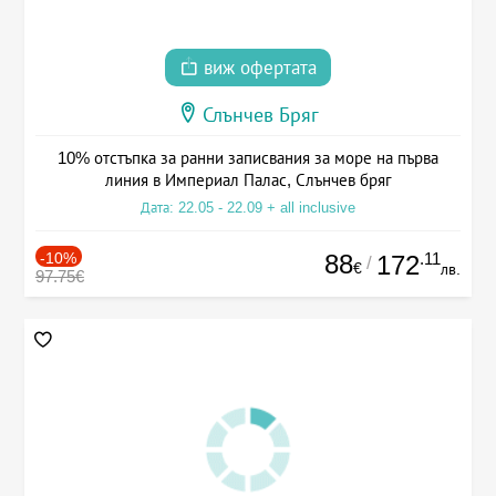
виж офертата
Слънчев Бряг
10% отстъпка за ранни записвания за море на първа
линия в Империал Палас, Слънчев бряг
Дата: 22.05 - 22.09 + all inclusive
-10%
88
.11
172
/
€
лв.
97.75€