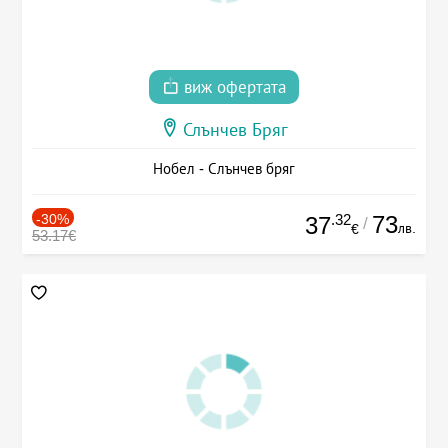
виж офертата
Слънчев Бряг
Нобел - Слънчев бряг
-30%
.32
73
37
/
лв.
€
53.17€