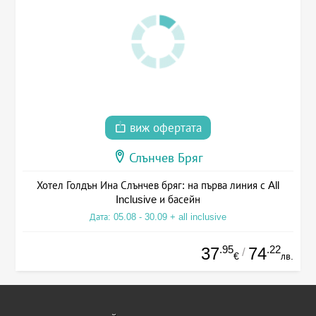
виж офертата
Слънчев Бряг
Хотел Голдън Ина Слънчев бряг: на първа линия с All
Inclusive и басейн
Дата: 05.08 - 30.09 + all inclusive
.95
.22
37
74
/
€
лв.