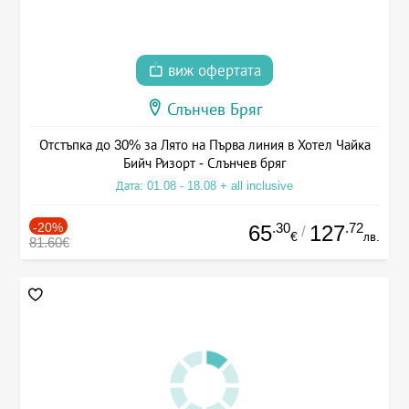
виж офертата
Слънчев Бряг
Отстъпка до 30% за Лято на Първа линия в Хотел Чайка
Бийч Ризорт - Слънчев бряг
Дата: 01.08 - 18.08 + all inclusive
-20%
.30
.72
65
127
/
€
лв.
81.60€