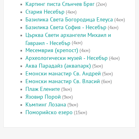
Картинг писта Слънчев Бряг
(2км)
Стария Несебър
(4км)
Базилика Света Богородица Елеуса
(4км)
Базилика Света София - Несебър
(4км)
Църква Свети архангели Михаил и
Гавраил - Несебър
(4км)
Месемврия (крепост)
(4км)
Археологически музей - Несебър
(4км)
Аква Парадайз (аквапарк)
(5км)
Емонски манастир Св. Андрей
(5км)
Емонски манастир Св. Власий
(6км)
Плаж Елените
(9км)
Язовир Порой
(9км)
Къмпинг Лозана
(9км)
Поморийско езеро
(15км)