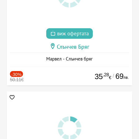
виж офертата
Слънчев Бряг
Марвел - Слънчев бряг
-30%
.28
69
35
/
лв.
€
50.11€