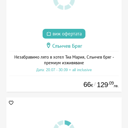
виж офертата
Слънчев Бряг
Незабравимо лято в хотел Тиа Мария, Слънчев бряг -
премиум изживяване
Дата: 20.07 - 30.09 + all inclusive
66
.09
129
/
€
лв.