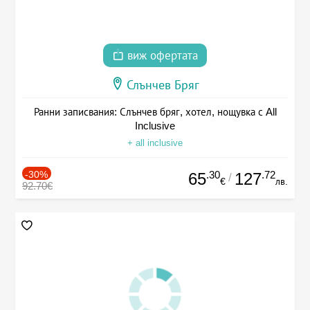
виж офертата
Слънчев Бряг
Ранни записвания: Слънчев бряг, хотел, нощувка с All
Inclusive
+ all inclusive
-30%
.30
.72
65
127
/
€
лв.
92.70€