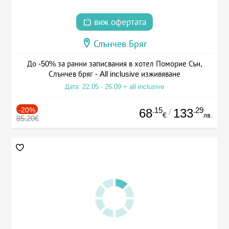
виж офертата
Слънчев Бряг
До -50% за ранни записвания в хотел Поморие Сън,
Слънчев бряг - All inclusive изживяване
Дата: 22.05 - 26.09 + all inclusive
-20%
.15
.29
68
133
/
€
лв.
85.20€