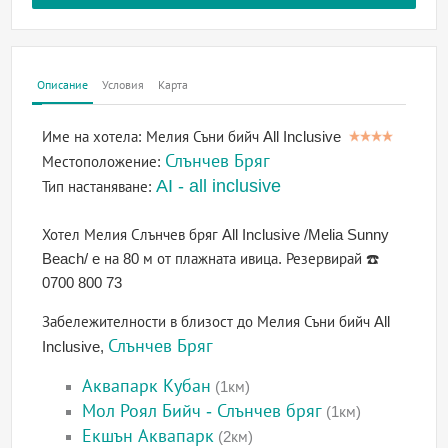
Описание
Условия
Карта
Име на хотела:
Мелия Съни бийч All Inclusive
Слънчев Бряг
Местоположение:
AI - all inclusive
Тип настаняване:
Хотел Мелия Слънчев бряг All Inclusive /Melia Sunny
Beach/ e на 80 м от плажната ивица. Резервирай ☎️
0700 800 73
Забележителности в близост до Мелия Съни бийч All
Слънчев Бряг
Inclusive,
Аквапарк Кубан
(1км)
Мол Роял Бийч - Слънчев бряг
(1км)
Екшън Аквапарк
(2км)