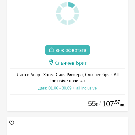
виж офертата
Слънчев Бряг
Лято в Апарт Хотел Синя Ривиера, Слънчев бряг: All
Inclusive почивка
Дата: 01.06 - 30.09 + all inclusive
55
.57
107
/
€
лв.