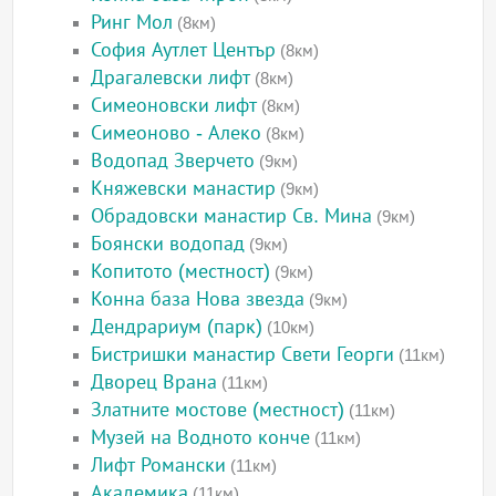
Ринг Мол
(8км)
София Аутлет Център
(8км)
Драгалевски лифт
(8км)
Симеоновски лифт
(8км)
Симеоново - Алеко
(8км)
Водопад Зверчето
(9км)
Княжевски манастир
(9км)
Обрадовски манастир Св. Мина
(9км)
Боянски водопад
(9км)
Копитото (местност)
(9км)
Конна база Нова звезда
(9км)
Дендрариум (парк)
(10км)
Бистришки манастир Свети Георги
(11км)
Дворец Врана
(11км)
Златните мостове (местност)
(11км)
Музей на Водното конче
(11км)
Лифт Романски
(11км)
Академика
(11км)