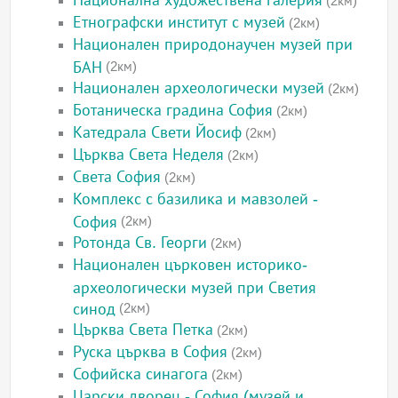
Национална художествена галерия
(2км)
Етнографски институт с музей
(2км)
Национален природонаучен музей при
БАН
(2км)
Национален археологически музей
(2км)
Ботаническа градина София
(2км)
Катедрала Свети Йосиф
(2км)
Църква Света Неделя
(2км)
Света София
(2км)
Комплекс с базилика и мавзолей -
София
(2км)
Ротонда Св. Георги
(2км)
Национален църковен историко-
археологически музей при Светия
синод
(2км)
Църква Света Петка
(2км)
Руска църква в София
(2км)
Софийска синагога
(2км)
Царски дворец - София (музей и