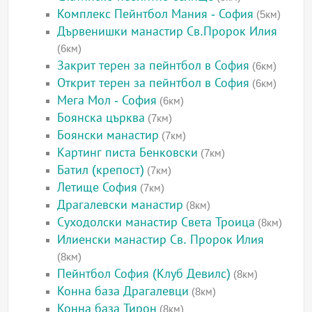
Комплекс Пейнтбол Мания - София
(5км)
Дървенишки манастир Св.Пророк Илия
(6км)
Закрит терен за пейнтбол в София
(6км)
Открит терен за пейнтбол в София
(6км)
Мега Мол - София
(6км)
Боянска църква
(7км)
Боянски манастир
(7км)
Картинг писта Бенковски
(7км)
Батил (крепост)
(7км)
Летище София
(7км)
Драгалевски манастир
(8км)
Суходолски манастир Света Троица
(8км)
Илиенски манастир Св. Пророк Илия
(8км)
Пейнтбол София (Клуб Девилс)
(8км)
Конна база Драгалевци
(8км)
Конна база Тирон
(8км)