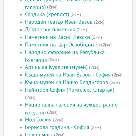
галерия)
(2км)
Сердика (крепост)
(2км)
Народен театър Иван Вазов
(2км)
Докторски паметник
(2км)
Паметник на Васил Левски
(2км)
Паметник на Цар Освободител
(2км)
Народно събрание на Република
България
(2км)
Арт къща Куклите (музей)
(2км)
Къща-музей на Иван Вазов - София
(2км)
Къща-музей на Панчо Владигеров
(2км)
Пейнтбол София (Комплекс Спартак)
(2км)
Национална галерия за чуждестранно
изкуство
(2км)
Мол София
(2км)
Борисова градина - София
(2км)
Орлов мост
(2км)