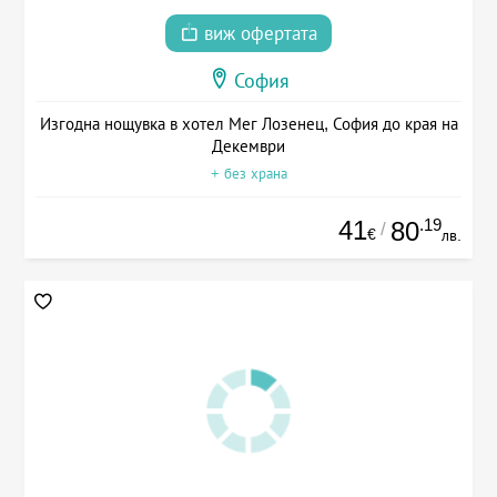
виж офертата
София
Изгодна нощувка в хотел Мег Лозенец, София до края на
Декември
+ без храна
41
.19
80
/
€
лв.