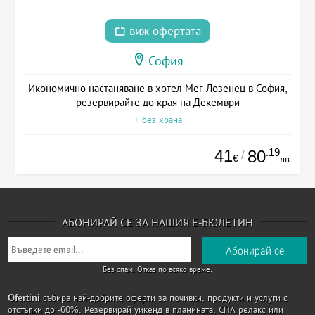
виж офертата
София
Икономично настаняване в хотел Мег Лозенец в София,
резервирайте до края на Декември
+ без храна
41
.19
80
/
€
лв.
АБОНИРАЙ СЕ ЗА НАШИЯ Е-БЮЛЕТИН
Без спам. Отказ по всяко време.
Ofertini
събира най-добрите оферти за почивки, продукти и услуги с
отстъпки до -60%. Резервирай уикенд в планината, СПА релакс или