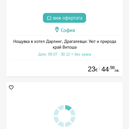
виж офертата
София
Нощувка в хотел Дарлинг, Драгалевци: Уют и природа
край Витоша
Дата: 09.07 - 30.12 + без храна
23
.98
44
/
€
лв.