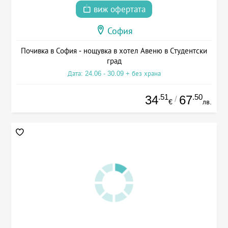
виж офертата
София
Почивка в София - нощувка в хотел Авеню в Студентски
град
Дата: 24.06 - 30.09 + без храна
.51
.50
34
67
/
€
лв.