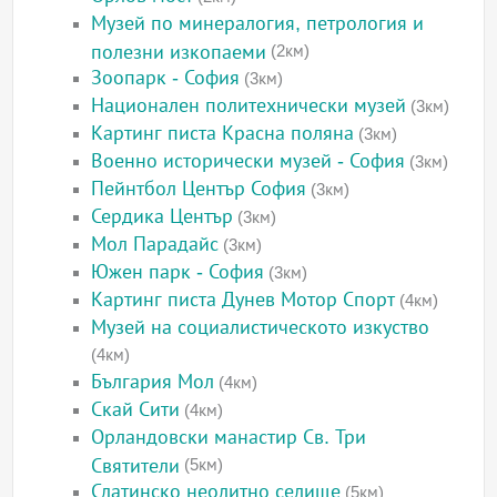
Музей по минералогия, петрология и
полезни изкопаеми
(2км)
Зоопарк - София
(3км)
Национален политехнически музей
(3км)
Картинг писта Красна поляна
(3км)
Военно исторически музей - София
(3км)
Пейнтбол Център София
(3км)
Сердика Център
(3км)
Мол Парадайс
(3км)
Южен парк - София
(3км)
Картинг писта Дунев Мотор Спорт
(4км)
Музей на социалистическото изкуство
(4км)
България Мол
(4км)
Скай Сити
(4км)
Орландовски манастир Св. Три
Святители
(5км)
Слатинско неолитно селище
(5км)