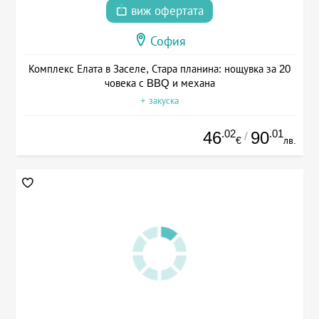
виж офертата
София
Комплекс Елата в Заселе, Стара планина: нощувка за 20
човека с BBQ и механа
+ закуска
.02
.01
46
90
/
€
лв.