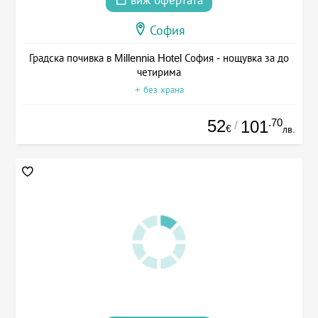
виж офертата
София
Градска почивка в Millennia Hotel София - нощувка за до
четирима
+ без храна
52
.70
101
/
€
лв.