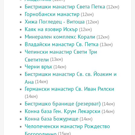
Бистришки манастир Света Петка
(12км)
Горнобански манастир
(12км)
Хижа Погледец - Витоша
(12км)
Каяк на язовир Искър
(12км)
Минерален комплекс Корали
(12км)
Владайски манастир Св. Петка
(13км)
Чепински манастир Свети Три
Светители
(13км)
Черни връх
(14км)
Бистришки манастир Св. св. Йоаким и
Ана
(14км)
Германски манастир Св. Иван Рилски
(14км)
Бистришко бранище (резерват)
(14км)
Конна база Ген. Крум Лекарски
(14км)
Конна база Божурище
(14км)
Челопеченски манастир Рождество
Богородично
(15км)