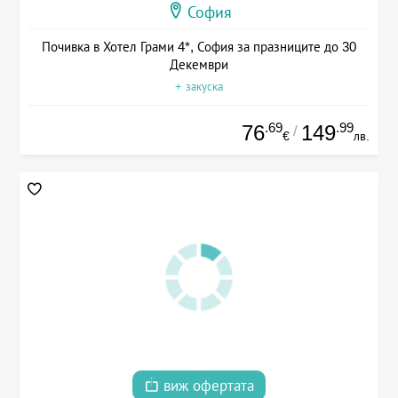
София
Почивка в Хотел Грами 4*, София за празниците до 30
Декември
+ закуска
.69
.99
76
149
/
€
лв.
виж офертата