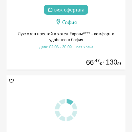
виж офертата
София
Луксозен престой в хотел Европа**** - комфорт и
удобство в София
Дата: 02.06 - 30.09 + без храна
.47
130
66
/
лв.
€