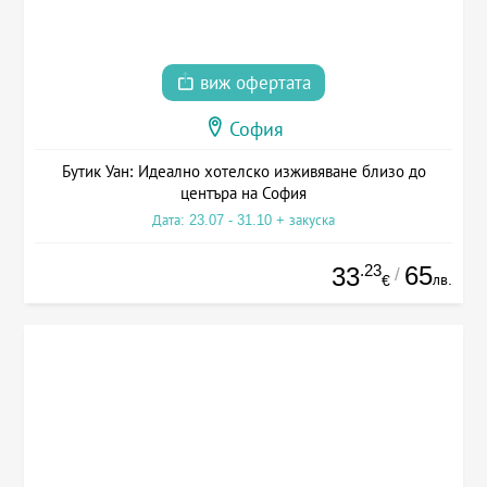
виж офертата
София
Бутик Уан: Идеално хотелско изживяване близо до
центъра на София
Дата: 23.07 - 31.10 + закуска
.23
65
33
/
лв.
€