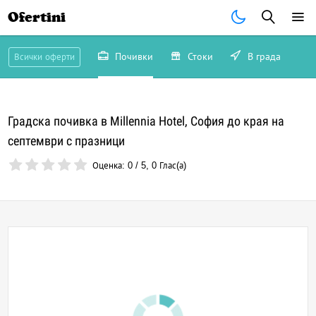
Ofertini
Почивки
Стоки
В града
Всички оферти
Градска почивка в Millennia Hotel, София до края на
септември с празници
Оценка:
0
/
5
,
0
Глас(а)