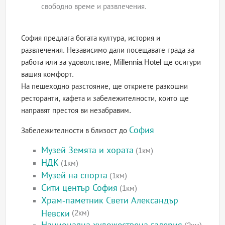
свободно време и развлечения.
София предлага богата култура, история и
развлечения. Независимо дали посещавате града за
работа или за удоволствие, Millennia Hotel ще осигури
вашия комфорт.
На пешеходно разстояние, ще откриете разкошни
ресторанти, кафета и забележителности, които ще
направят престоя ви незабравим.
София
Забележителности в близост до
Музей Земята и хората
(1км)
НДК
(1км)
Музей на спорта
(1км)
Сити център София
(1км)
Храм-паметник Свети Александър
Невски
(2км)