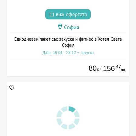
виж офертата
София
Еднодневен пакет със закуска и фитнес в Хотел Света
София
Дата: 19.01 - 23.12 + закуска
80
.47
156
/
€
лв.