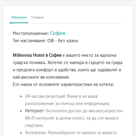
Описание
Условия
София
Местоположение:
Тип настаняване:
OB - без храна
Millennia Hotel в София
е вашето място за идеална
градска почивка. Хотелът се намира в сърцето на града
и предлага комфорт и удoбства, които ще задóволят и
най-високите ви изисквания.
Ето някои от основните характеристики на хотела:
24-часова рецепция: Винаги на ваше
разположение за помощ или информация.
Интернет
: Безплатен достъп до високоскоростен
Wi-Fi интернѐт в целия хотел, за да сте винаги
свързани.
Телевизия: Разнообразие от канали за вашето