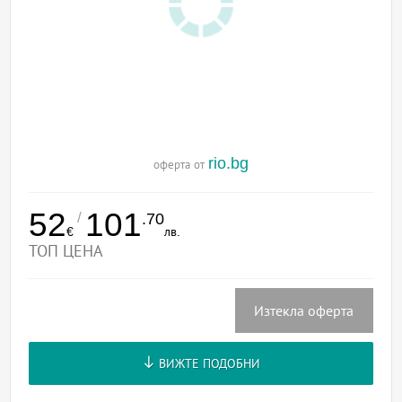
rio.bg
оферта от
52
101
/
.70
€
лв.
ТОП ЦЕНА
Изтекла оферта
ВИЖТЕ ПОДОБНИ