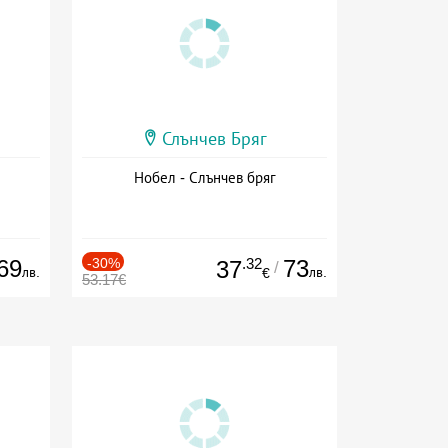
Слънчев Бряг
Нобел - Слънчев бряг
69
-30%
.32
73
37
/
лв.
лв.
€
53.17€