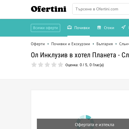
Ofertini
Почивки
Стоки
Всички оферти
Оферти
Почивки и Екскурзии
България
Слън
Ол Инклузив в хотел Планета - С
Оценка:
0
/
5
,
0
Глас(а)
Офертата е изтекла