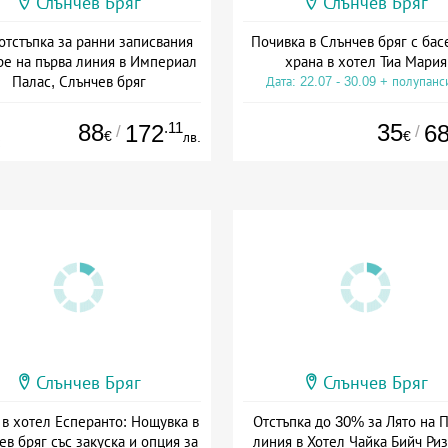
Слънчев Бряг
Слънчев Бряг
отстъпка за ранни записвания
Почивка в Слънчев бряг с бас
ре на първа линия в Империал
храна в хотел Тиа Мария
Палас, Слънчев бряг
Дата: 22.07 - 30.09 + полупанс
а: 22.05 - 22.09 + all inclusive
88
.11
35
172
6
/
/
€
€
лв.
Слънчев Бряг
Слънчев Бряг
 в хотел Есперанто: Нощувка в
Отстъпка до 30% за Лято на 
ев бряг със закуска и опция за
линия в Хотел Чайка Бийч Риз