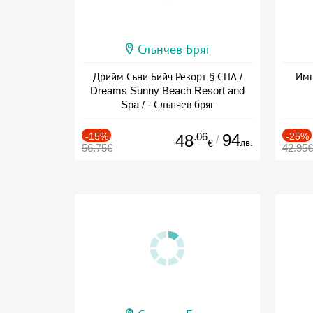
Слънчев Бряг
Дрийм Съни Бийч Резорт § СПА /
Имп
Dreams Sunny Beach Resort and
Spa / - Слънчев бряг
-15%
.06
94
-25%
48
/
лв.
€
56.75€
42.95€