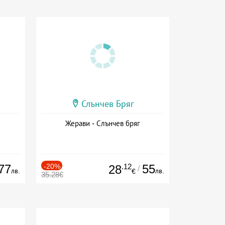
Слънчев Бряг
Жерави - Слънчев бряг
77
-20%
.12
55
28
/
лв.
лв.
€
35.28€