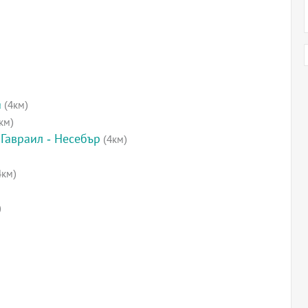
а
(4км)
км)
Гавраил - Несебър
(4км)
4км)
)