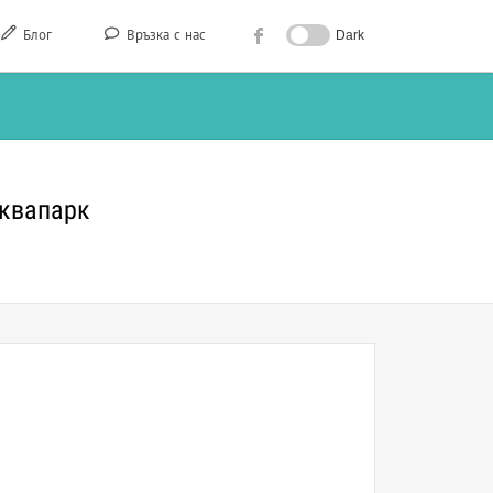
Блог
Връзка с нас
Dark
Аквапарк