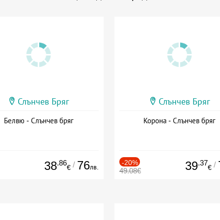
Слънчев Бряг
Слънчев Бряг
Белвю - Слънчев бряг
Корона - Слънчев бряг
.86
76
-20%
.37
38
39
/
/
лв.
€
€
49.08€