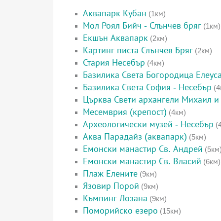
Аквапарк Кубан
(1км)
Мол Роял Бийч - Слънчев бряг
(1км)
Екшън Аквапарк
(2км)
Картинг писта Слънчев Бряг
(2км)
Стария Несебър
(4км)
Базилика Света Богородица Елеус
Базилика Света София - Несебър
(4
Църква Свети архангели Михаил и 
Месемврия (крепост)
(4км)
Археологически музей - Несебър
(
Аква Парадайз (аквапарк)
(5км)
Емонски манастир Св. Андрей
(5км
Емонски манастир Св. Власий
(6км)
Плаж Елените
(9км)
Язовир Порой
(9км)
Къмпинг Лозана
(9км)
Поморийско езеро
(15км)