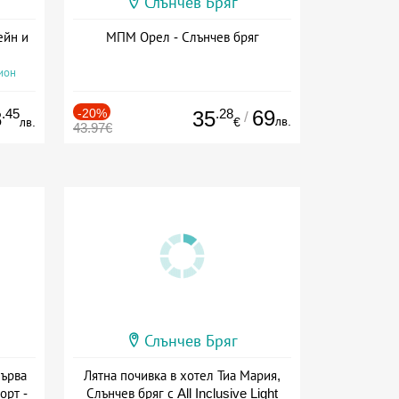
Слънчев Бряг
ейн и
МПМ Орел - Слънчев бряг
ион
.45
-20%
.28
69
8
35
/
лв.
лв.
€
43.97€
Слънчев Бряг
Първа
Лятна почивка в хотел Тиа Мария,
орт -
Слънчев бряг с All Inclusive Light