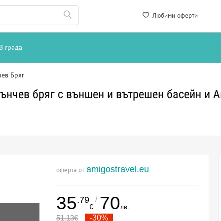
Любими оферти
В града
чев Бряг
лънчев бряг с външен и вътрешен басейн и 
amigostravel.eu
оферта от
35
70
/
.79
€
лв.
51.13
€
-30%