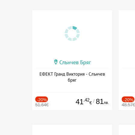
Слънчев Бряг
ЕФЕКТ Гранд Виктория - Слънчев
бряг
-20%
.42
81
-20%
41
/
лв.
€
51.64€
48.57€