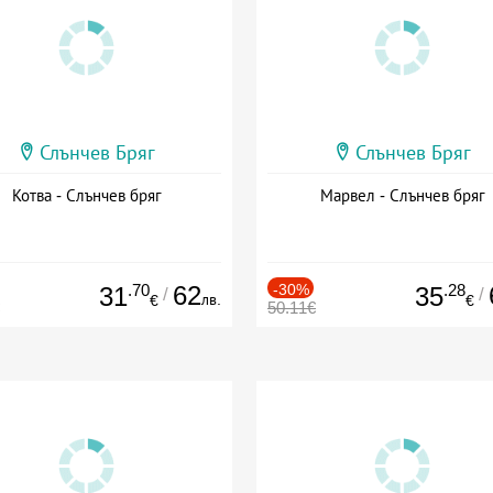
Слънчев Бряг
Слънчев Бряг
Котва - Слънчев бряг
Марвел - Слънчев бряг
.70
62
-30%
.28
31
35
/
/
лв.
€
€
50.11€