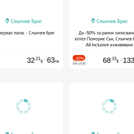
Слънчев Бряг
Слънчев Бряг
ериал палас - Слънчев бряг
До -50% за ранни записвани
хотел Поморие Сън, Слънчев б
All inclusive изживяване
Дата: 22.05 - 26.09 + all inclus
.21
63
-20%
.15
32
68
13
/
/
лв.
€
€
85.20€