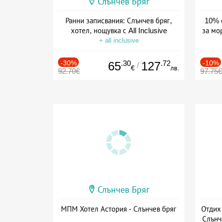
Слънчев Бряг
Ранни записвания: Слънчев бряг,
10% 
хотел, нощувка с All Inclusive
за мо
+ all inclusive
Дат
-30%
.30
.72
-10%
65
127
/
€
лв.
92.70€
97.75€
Слънчев Бряг
МПМ Хотел Астория - Слънчев бряг
Отдих
Слънч