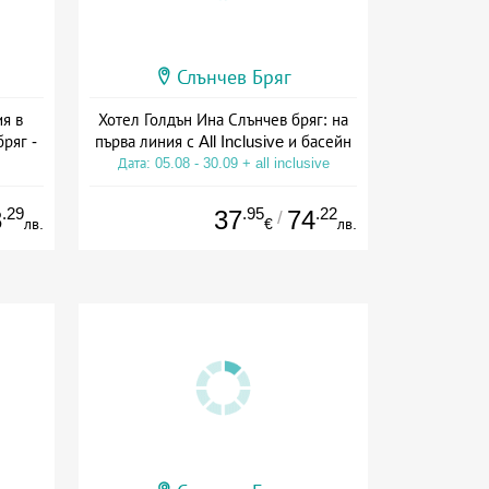
Слънчев Бряг
я в
Хотел Голдън Ина Слънчев бряг: на
ряг -
първа линия с All Inclusive и басейн
Дата: 05.08 - 30.09 + all inclusive
ive
.29
.95
.22
3
37
74
/
лв.
€
лв.