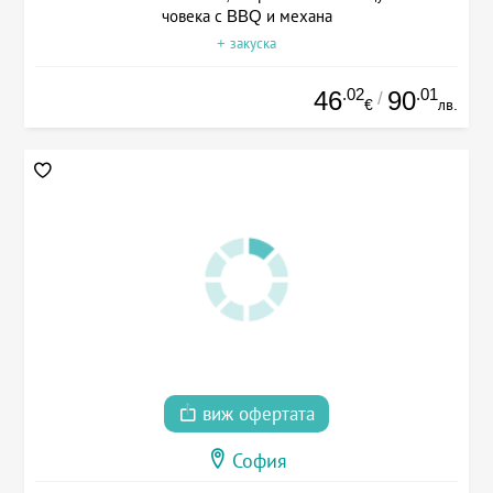
човека с BBQ и механа
+ закуска
.02
.01
46
90
/
€
лв.
виж офертата
София