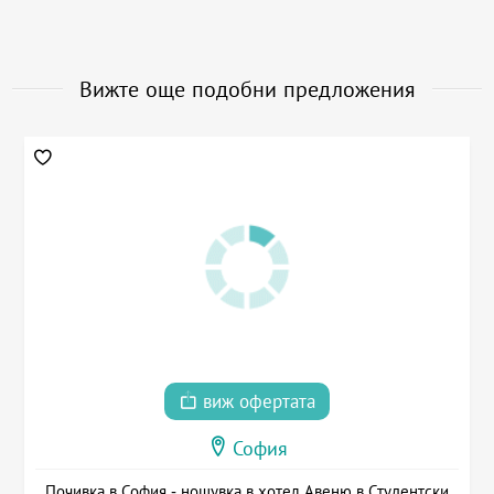
Вижте още подобни предложения
виж офертата
София
Почивка в София - нощувка в хотел Авеню в Студентски