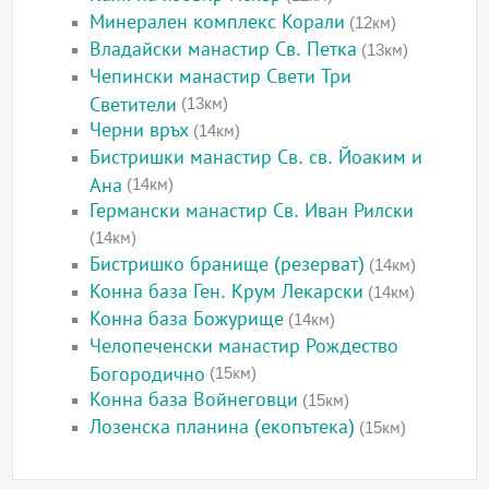
Минерален комплекс Корали
(12км)
Владайски манастир Св. Петка
(13км)
Чепински манастир Свети Три
Светители
(13км)
Черни връх
(14км)
Бистришки манастир Св. св. Йоаким и
Ана
(14км)
Германски манастир Св. Иван Рилски
(14км)
Бистришко бранище (резерват)
(14км)
Конна база Ген. Крум Лекарски
(14км)
Конна база Божурище
(14км)
Челопеченски манастир Рождество
Богородично
(15км)
Конна база Войнеговци
(15км)
Лозенска планина (екопътека)
(15км)