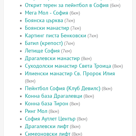
Открит терен за пейнтбол в София
(6км)
Мега Мол - София
(6км)
Боянска църква
(7км)
Боянски манастир
(7км)
Картинг писта Бенковски
(7км)
Батил (крепост)
(7км)
Летище София
(7км)
Драгалевски манастир
(8км)
Суходолски манастир Света Троица
(8км)
Илиенски манастир Св. Пророк Илия
(8км)
Пейнтбол София (Клуб Девилс)
(8км)
Конна база Драгалевци
(8км)
Конна база Тирон
(8км)
Ринг Мол
(8км)
София Аутлет Център
(8км)
Драгалевски лифт
(8км)
Симеоновски лифт
(8км)