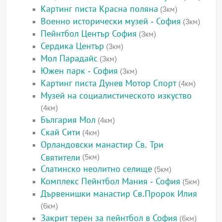
Картинг писта Красна поляна
(3км)
Военно исторически музей - София
(3км)
Пейнтбол Център София
(3км)
Сердика Център
(3км)
Мол Парадайс
(3км)
Южен парк - София
(3км)
Картинг писта Дунев Мотор Спорт
(4км)
Музей на социалистическото изкуство
(4км)
България Мол
(4км)
Скай Сити
(4км)
Орландовски манастир Св. Три
Святители
(5км)
Слатинско неолитно селище
(5км)
Комплекс Пейнтбол Мания - София
(5км)
Дървенишки манастир Св.Пророк Илия
(6км)
Закрит терен за пейнтбол в София
(6км)