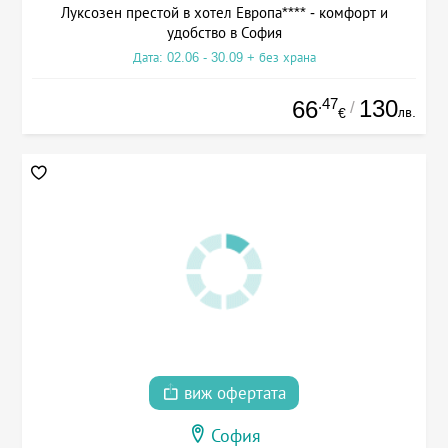
Луксозен престой в хотел Европа**** - комфорт и
удобство в София
Дата: 02.06 - 30.09 + без храна
.47
130
66
/
лв.
€
виж офертата
София