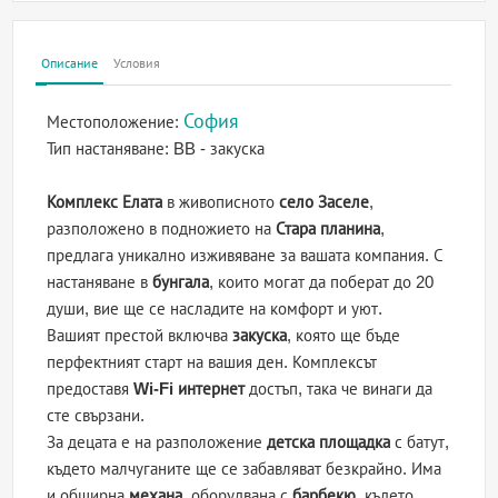
Описание
Условия
София
Местоположение:
Тип настаняване:
BB - закуска
Комплекс Елата
в живописното
село Заселе
,
разположено в подножието на
Стара планина
,
предлага уникално изживяване за вашата компания. С
настаняване в
бунгала
, които могат да поберат до 20
души, вие ще се насладите на комфорт и уют.
Вашият престой включва
закуска
, която ще бъде
перфектният старт на вашия ден. Комплексът
предоставя
Wi-Fi интернет
достъп, така че винаги да
сте свързани.
За децата е на разположение
детска площадка
с батут,
където малчуганите ще се забавляват безкрайно. Има
и обширна
механа
, оборудвана с
барбекю
, където