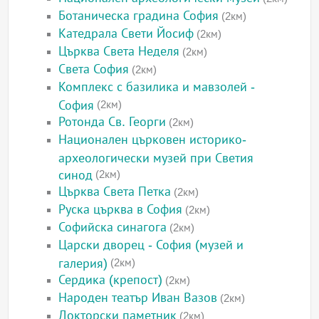
Ботаническа градина София
(2км)
Катедрала Свети Йосиф
(2км)
Църква Света Неделя
(2км)
Света София
(2км)
Комплекс с базилика и мавзолей -
София
(2км)
Ротонда Св. Георги
(2км)
Национален църковен историко-
археологически музей при Светия
синод
(2км)
Църква Света Петка
(2км)
Руска църква в София
(2км)
Софийска синагога
(2км)
Царски дворец - София (музей и
галерия)
(2км)
Сердика (крепост)
(2км)
Народен театър Иван Вазов
(2км)
Докторски паметник
(2км)