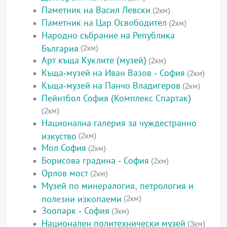
Паметник на Васил Левски
(2км)
Паметник на Цар Освободител
(2км)
Народно събрание на Република
България
(2км)
Арт къща Куклите (музей)
(2км)
Къща-музей на Иван Вазов - София
(2км)
Къща-музей на Панчо Владигеров
(2км)
Пейнтбол София (Комплекс Спартак)
(2км)
Национална галерия за чуждестранно
изкуство
(2км)
Мол София
(2км)
Борисова градина - София
(2км)
Орлов мост
(2км)
Музей по минералогия, петрология и
полезни изкопаеми
(2км)
Зоопарк - София
(3км)
Национален политехнически музей
(3км)