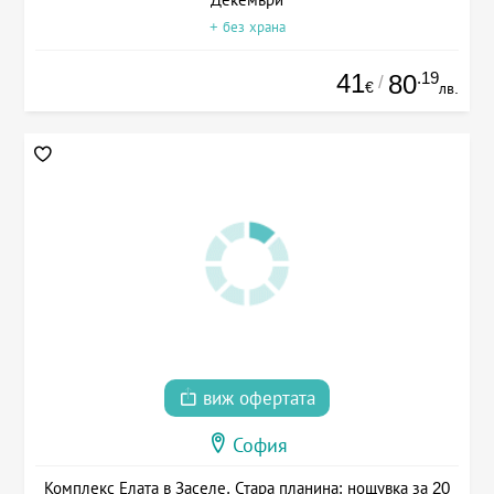
+ без храна
41
.19
80
/
€
лв.
виж офертата
София
Комплекс Елата в Заселе, Стара планина: нощувка за 20