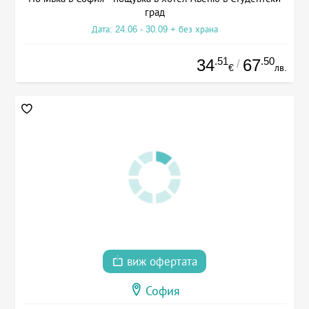
град
Дата: 24.06 - 30.09 + без храна
.51
.50
34
67
/
€
лв.
виж офертата
София