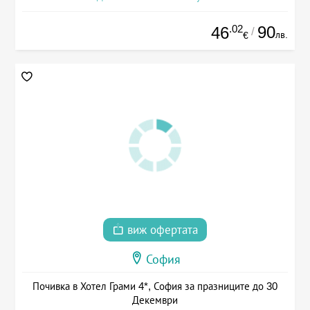
.02
90
46
/
лв.
€
виж офертата
София
Почивка в Хотел Грами 4*, София за празниците до 30
Декември