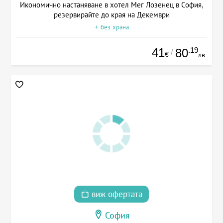
Икономично настаняване в хотел Мег Лозенец в София,
резервирайте до края на Декември
+ без храна
41
.19
80
/
€
лв.
виж офертата
София