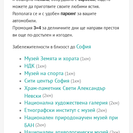
можете да приготвите своите любими ястия.
Разполага се и с удобен
паркинг
за вашите
автомобили.
Промоция
3=4
за делничните дни ще направи престоя
ви още по-достъпен и изгоден.
София
Забележителности в близост до
Музей Земята и хората
(1км)
НДК
(1км)
Музей на спорта
(1км)
Сити център София
(1км)
Храм-паметник Свети Александър
Невски
(2км)
Национална художествена галерия
(2км)
Етнографски институт с музей
(2км)
Национален природонаучен музей при
БАН
(2км)
Национален археологически музей
(2км)