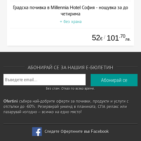
Градска почивка в Millennia Hotel София - нощувка за до
четирима
+ без храна
52
.70
101
/
€
лв.
АБОНИРАЙ СЕ ЗА НАШИЯ Е-БЮЛЕТИН
Без спам. Отказ по всяко време.
Ofertini
събира най-добрите оферти за почивки, продукти и услуги с
отстъпки до -60%. Резервирай уикенд в планината, СПА релакс или
пазарувай изгодно – всичко на едно място!
Следете Офертините във Facebook