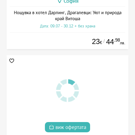
София
Нощувка в хотел Дарлинг, Драгалевци: Уют и природа
край Витоша
Дата: 09.07 - 30.12 + без храна
23
.98
44
/
€
лв.
виж офертата