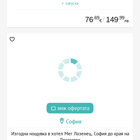
+ закуска
.69
.99
76
149
/
€
лв.
виж офертата
София
Изгодна нощувка в хотел Мег Лозенец, София до края на
Декември