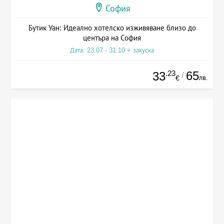
София
Бутик Уан: Идеално хотелско изживяване близо до
центъра на София
Дата: 23.07 - 31.10 + закуска
.23
65
33
/
лв.
€