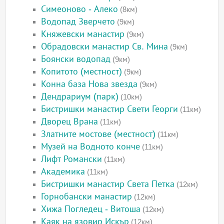
Симеоново - Алеко
(8км)
Водопад Зверчето
(9км)
Княжевски манастир
(9км)
Обрадовски манастир Св. Мина
(9км)
Боянски водопад
(9км)
Копитото (местност)
(9км)
Конна база Нова звезда
(9км)
Дендрариум (парк)
(10км)
Бистришки манастир Свети Георги
(11км)
Дворец Врана
(11км)
Златните мостове (местност)
(11км)
Музей на Водното конче
(11км)
Лифт Романски
(11км)
Академика
(11км)
Бистришки манастир Света Петка
(12км)
Горнобански манастир
(12км)
Хижа Погледец - Витоша
(12км)
Каяк на язовир Искър
(12км)