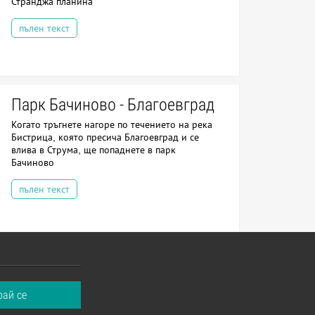
Странджа планина
пълен текст
Парк Бачиново - Благоевград
Когато тръгнете нагоре по течението на река
Бистрица, която пресича Благоевград и се
влива в Струма, ще попаднете в парк
Бачиново
пълен текст