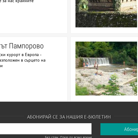
е за нас крайните
тът Пампорово
ски курорт в Европа -
азположен в сърцето на
пи
АБОНИРАЙ СЕ ЗА НАШИЯ Е-БЮЛЕТИН
Без спам. Отказ по всяко време.