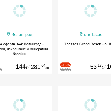
Велинград
о-в Тасос
А оферта 3=4: Велинград -
Thassos Grand Resort - о. Т
вки, изхранване и минерални
басейни
а: 01.07 - 30.09 + полупансион
144
.64
-15%
.17
1
281
53
/
/
€
лв.
€
0€
62.38€