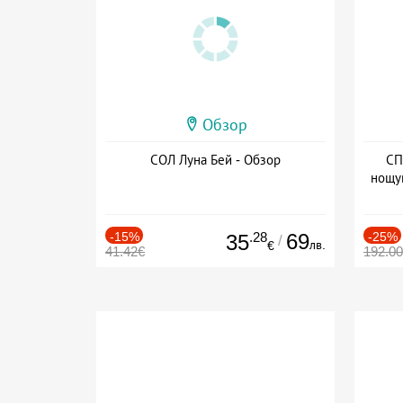
Обзор
СОЛ Луна Бей - Обзор
СП
нощу
Дат
-15%
.28
69
-25%
35
/
лв.
€
41.42€
192.0