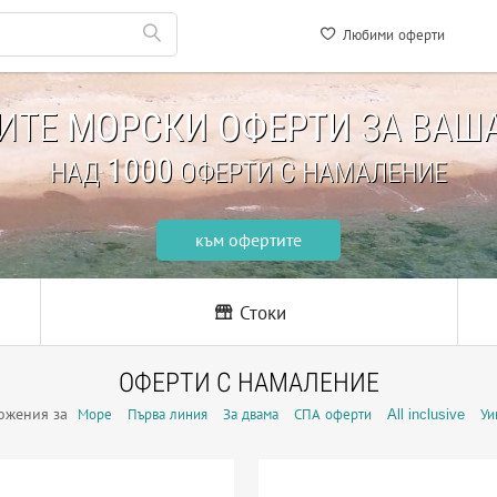
Любими оферти
НИТЕ
МОРСКИ ОФЕРТИ
ЗА ВАША
1000
НАД
ОФЕРТИ С НАМАЛЕНИЕ
към офертите
Стоки
ОФЕРТИ С НАМАЛЕНИЕ
ожения за
Море
Първа линия
За двама
СПА оферти
All inclusive
Уи