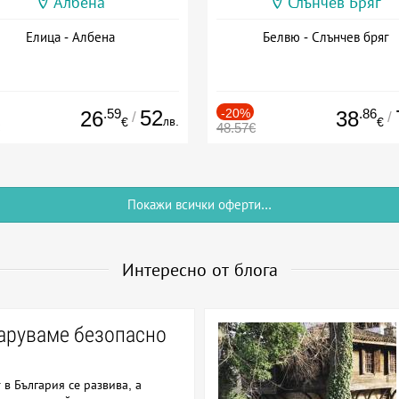
Албена
Слънчев Бряг
Елица - Албена
Белвю - Слънчев бряг
.59
52
-20%
.86
26
38
/
/
лв.
€
€
48.57€
Покажи всички оферти...
Интересно от блога
заруваме безопасно
в България се развива, а