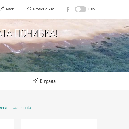
Блог
Връзка с нас
Dark
ТА ПОЧИВКА!
В града
кенд
Last minute