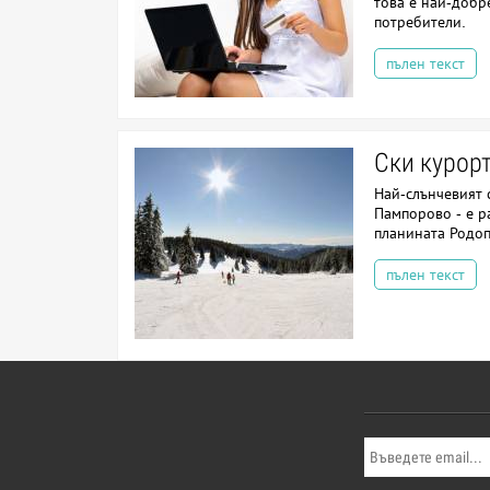
това е най-добр
потребители.
пълен текст
Ски курор
Най-слънчевият 
Пампорово - е р
планината Родо
пълен текст