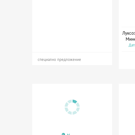
Луксо
Мине
Дат
специално предложение