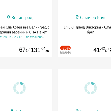
Велинград
Слънчев Бряг
зен Спа Хотел във Велинград с
ЕФЕКТ Гранд Виктория - Слъ
рални Басейни и СПА Пакет
бряг
а: 28.07 - 23.12 + полупансион
67
.04
-20%
.42
131
41
/
/
€
лв.
€
51.64€