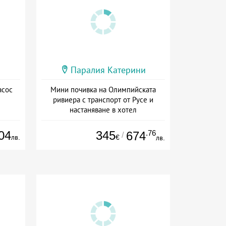
Паралия Катерини
асос
Мини почивка на Олимпийската
ривиера с транспорт от Русе и
настаняване в хотел
Дата: 18.09 - 23.09 + закуска
04
345
.76
674
/
лв.
€
лв.