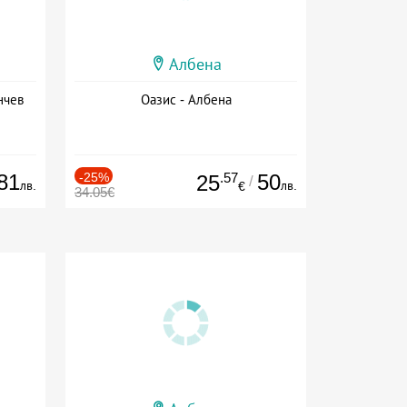
Албена
нчев
Оазис - Албена
81
-25%
.57
50
25
/
лв.
лв.
€
34.05€