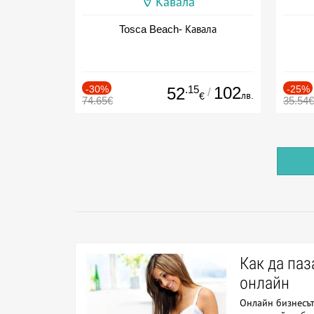
Кавала
Tosca Beach- Кавала
-30%
.15
102
-25%
52
/
лв.
€
74.65€
35.54€
Как да па
онлайн
Онлайн бизнесът 