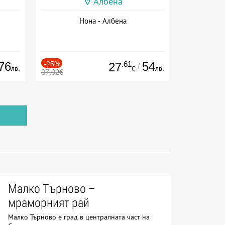
Албена
Нона - Албена
76
-25%
.61
54
27
/
лв.
лв.
€
37.02€
Малко Търново –
мраморният рай
Малко Търново е град в централната част на