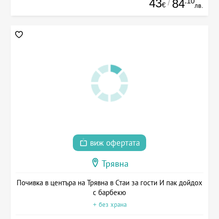
43
.10
84
/
€
лв.
виж офертата
Трявна
Почивка в центъра на Трявна в Стаи за гости И пак дойдох
с барбекю
+ без храна