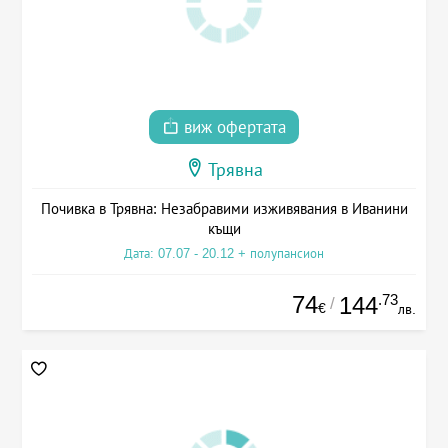
виж офертата
Трявна
Почивка в Трявна: Незабравими изживявания в Иванини
къщи
Дата: 07.07 - 20.12 + полупансион
74
.73
144
/
€
лв.