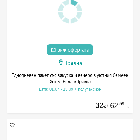
виж офертата
Трявна
Еднодневен пакет със закуска и вечеря в уютния Семеен
Хотел Бела в Трявна
Дата: 01.07 - 15.09 + полупансион
32
.59
62
/
€
лв.