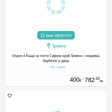
виж офертата
Трявна
Отдих в Къща за гости Савина край Трявна с нощувка,
барбекю и двор
+ без храна
400
.33
782
/
€
лв.