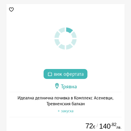
виж офертата
Трявна
Идеална делнична почивка в Комплекс Асеневци,
Тревненския балкан
+ закуска
72
.82
140
/
€
лв.