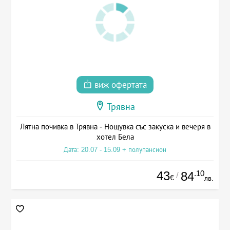
виж офертата
Трявна
Лятна почивка в Трявна - Нощувка със закуска и вечеря в
хотел Бела
Дата: 20.07 - 15.09 + полупансион
43
.10
84
/
€
лв.