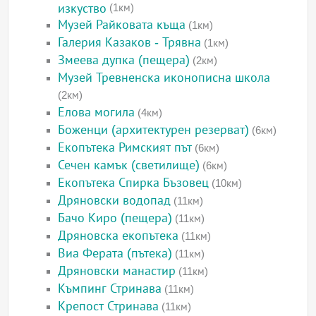
изкуство
(1км)
Музей Райковата къща
(1км)
Галерия Казаков - Трявна
(1км)
Змеева дупка (пещера)
(2км)
Музей Тревненска иконописна школа
(2км)
Елова могила
(4км)
Боженци (архитектурен резерват)
(6км)
Екопътека Римският път
(6км)
Сечен камък (светилище)
(6км)
Екопътека Спирка Бъзовец
(10км)
Дряновски водопад
(11км)
Бачо Киро (пещера)
(11км)
Дряновска екопътека
(11км)
Виа Ферата (пътека)
(11км)
Дряновски манастир
(11км)
Къмпинг Стринава
(11км)
Крепост Стринава
(11км)