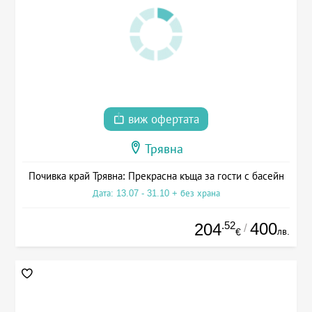
виж офертата
Трявна
Почивка край Трявна: Прекрасна къща за гости с басейн
Дата: 13.07 - 31.10 + без храна
.52
400
204
/
лв.
€