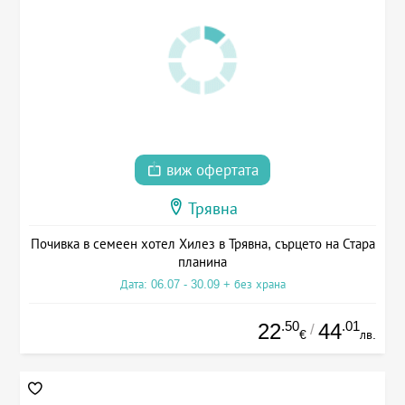
виж офертата
Трявна
Почивка в семеен хотел Хилез в Трявна, сърцето на Стара
планина
Дата: 06.07 - 30.09 + без храна
.50
.01
22
44
/
€
лв.