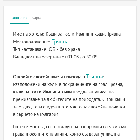
Описание
Карта
Име на хотела:
Къщи за гости Иванини къщи, Трявна
Трявна
Местоположение:
Тип настаняване:
OB - без храна
Валидност на офертата
от 01.06 до 30.09
Трявна
Открийте спокойствие и природа в
:
Разположени на хълм в покрайнините на град Трявна,
къщи за гости Иванини къщи
предлагат уникално
преживяване за любителите на природата. С три къщи
за отдих, това е идеалното място за спокойна почивка
в сърцето на България.
Гостите могат да се насладят на панорамни гледки към
града и околните планини, които създават уникална