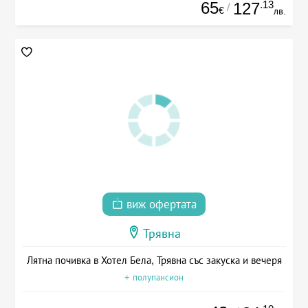
65
.13
127
/
€
лв.
виж офертата
Трявна
Лятна почивка в Хотел Бела, Трявна със закуска и вечеря
+ полупансион