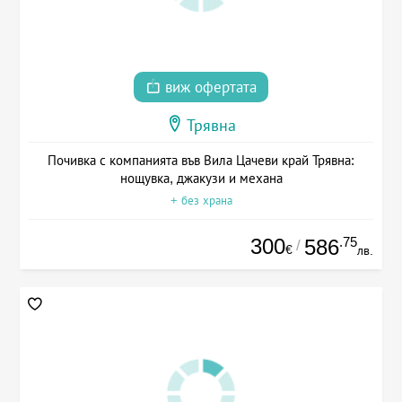
виж офертата
Трявна
Почивка с компанията във Вила Цачеви край Трявна:
нощувка, джакузи и механа
+ без храна
300
.75
586
/
€
лв.