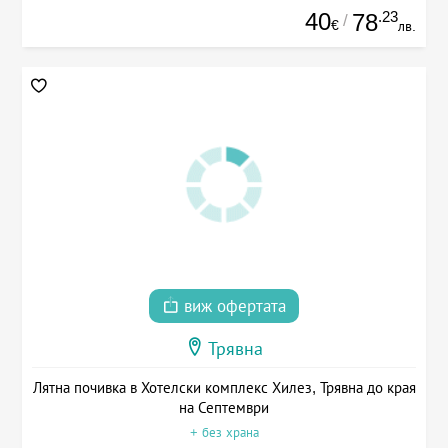
40
.23
78
/
€
лв.
виж офертата
Трявна
Лятна почивка в Хотелски комплекс Хилез, Трявна до края
на Септември
+ без храна