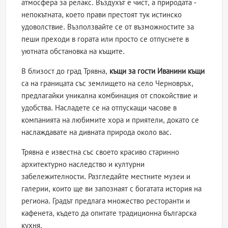
атмосфера за релакс. Въздухът е чист, а природата -
непокътната, което прави престоят тук истинско
удоволствие. Възползвайте се от възможностите за
пеши преходи в гората или просто се отпуснете в
уютната обстановка на къщите.
В близост до град Трявна,
къщи за гости Иванини къщи
са на границата със землището на село Черновръх,
предлагайки уникална комбинация от спокойствие и
удобства. Насладете се на отпускащи часове в
компанията на любимите хора и приятели, докато се
наслаждавате на дивната природа около вас.
Трявна е известна със своето красиво старинно
архитектурно наследство и културни
забележителности. Разгледайте местните музеи и
галерии, които ще ви запознаят с богатата история на
региона. Градът предлага множество ресторанти и
кафенета, където да опитате традиционна българска
кухня.