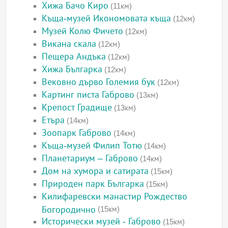
Хижа Бачо Киро
(11км)
Къща-музей Икономовата къща
(12км)
Музей Колю Фичето
(12км)
Викана скала
(12км)
Пещера Андъка
(12км)
Хижа Българка
(12км)
Вековно дърво Големия бук
(12км)
Картинг писта Габрово
(13км)
Крепост Градище
(13км)
Етъра
(14км)
Зоопарк Габрово
(14км)
Къща-музей Филип Тотю
(14км)
Планетариум – Габрово
(14км)
Дом на хумора и сатирата
(15км)
Природен парк Българка
(15км)
Килифаревски манастир Рождество
Богородично
(15км)
Исторически музей - Габрово
(15км)