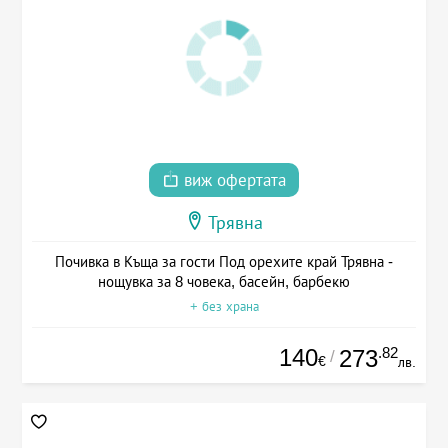
виж офертата
Трявна
Почивка в Къща за гости Под орехите край Трявна -
нощувка за 8 човека, басейн, барбекю
+ без храна
140
.82
273
/
€
лв.