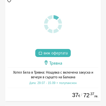
виж офертата
Трявна
Хотел Бела в Трявна: Нощувка с включена закуска и
вечеря в сърцето на Балкана
Дата: 29.07 - 15.09 + полупансион
37
.37
72
/
€
лв.