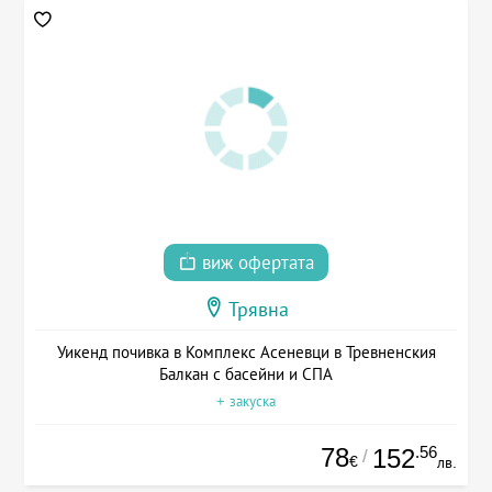
виж офертата
Трявна
Уикенд почивка в Комплекс Асеневци в Тревненския
Балкан с басейни и СПА
+ закуска
78
.56
152
/
€
лв.