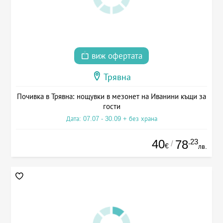
виж офертата
Трявна
Почивка в Трявна: нощувки в мезонет на Иванини къщи за
гости
Дата: 07.07 - 30.09 + без храна
40
.23
78
/
€
лв.