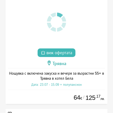
виж офертата
Трявна
Нощувка с включена закуска и вечеря за възрастни 55+ в
Трявна в хотел Бела
Дата: 23.07 - 15.09 + полупансион
64
.17
125
/
€
лв.