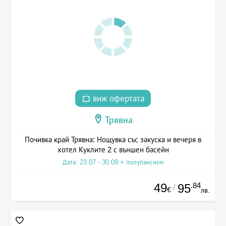
виж офертата
Трявна
Почивка край Трявна: Нощувка със закуска и вечеря в
хотел Куклите 2 с външен басейн
Дата: 23.07 - 30.09 + полупансион
49
.84
95
/
€
лв.