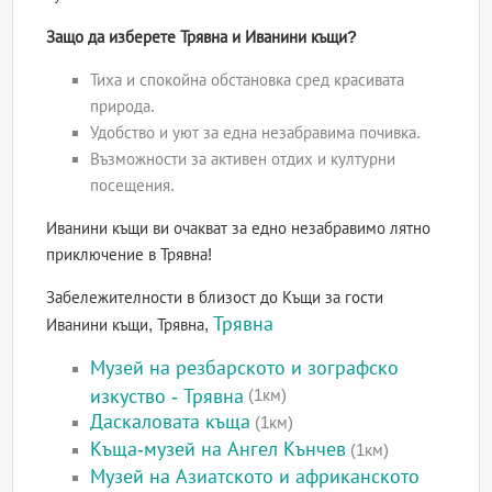
Защо да изберете Трявна и Иванини къщи?
Тиха и спокойна обстановка сред красивата
природа.
Удобство и уют за една незабравима почивка.
Възможности за активен отдих и културни
посещения.
Иванини къщи ви очакват за едно незабравимо лятно
приключение в Трявна!
Забележителности в близост до Къщи за гости
Трявна
Иванини къщи, Трявна,
Музей на резбарското и зографско
изкуство - Трявна
(1км)
Даскаловата къща
(1км)
Къща-музей на Ангел Кънчев
(1км)
Музей на Азиатското и африканското