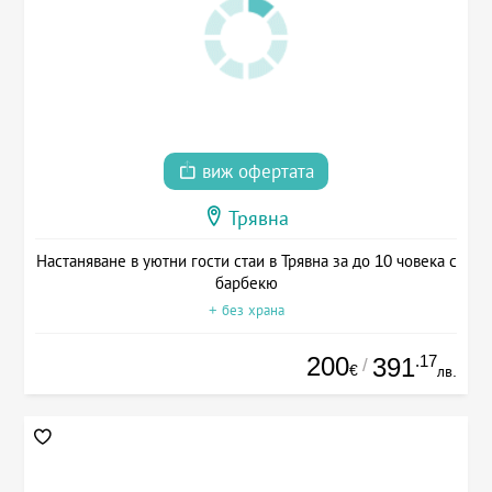
виж офертата
Трявна
Настаняване в уютни гости стаи в Трявна за до 10 човека с
барбекю
+ без храна
200
.17
391
/
€
лв.