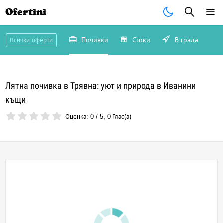
Ofertini
Почивки
Стоки
В града
Всички оферти
Лятна почивка в Трявна: уют и природа в Иванини
къщи
Оценка:
0
/
5
,
0
Глас(а)