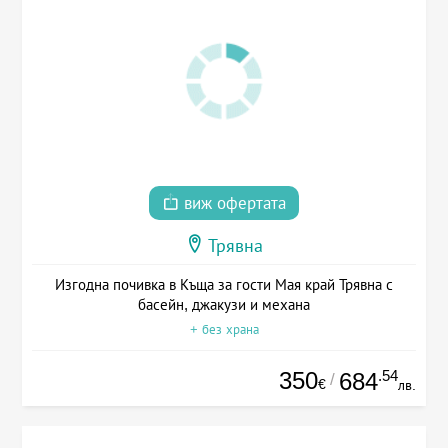
виж офертата
Трявна
Изгодна почивка в Къща за гости Мая край Трявна с
басейн, джакузи и механа
+ без храна
350
.54
684
/
€
лв.