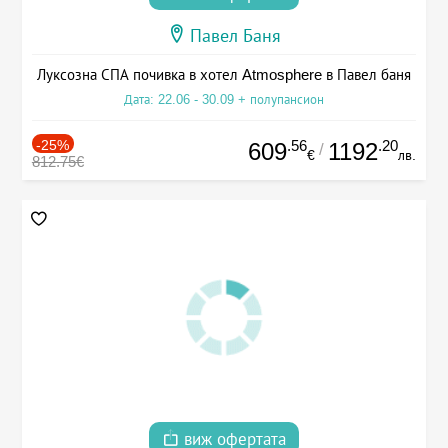
Павел Баня
Луксозна СПА почивка в хотел Atmosphere в Павел баня
Дата: 22.06 - 30.09 + полупансион
-25%
.56
.20
609
1192
/
€
лв.
812.75€
виж офертата