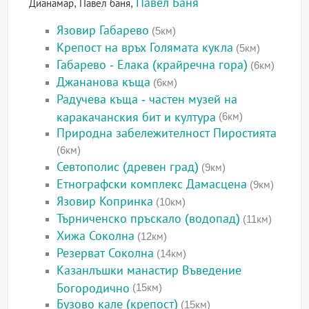
Павел Баня
Дианамар, Павел баня,
Язовир Габарево
(5км)
Крепост на връх Голямата кукла
(5км)
Габарево - Елака (крайречна гора)
(6км)
Джананова къща
(6км)
Радучева къща - частен музей на
каракачанския бит и култура
(6км)
Природна забележителност Пиростията
(6км)
Севтополис (древен град)
(9км)
Етнографски комплекс Дамасцена
(9км)
Язовир Копринка
(10км)
Търниченско пръскало (водопад)
(11км)
Хижа Соколна
(12км)
Резерват Соколна
(14км)
Казанлъшки манастир Въведение
Богородично
(15км)
Бузово кале (крепост)
(15км)