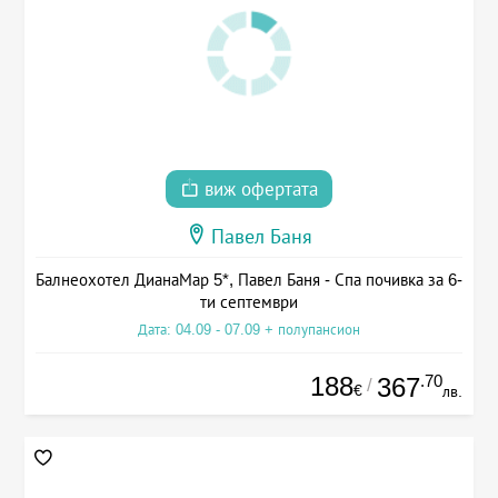
виж офертата
Павел Баня
Балнеохотел ДианаМар 5*, Павел Баня - Спа почивка за 6-
ти септември
Дата: 04.09 - 07.09 + полупансион
188
.70
367
/
€
лв.