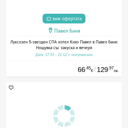
виж офертата
Павел Баня
Луксозен 5-звезден СПА хотел Княз Павел в Павел баня:
Нощувка със закуска и вечеря
Дата: 17.07 - 22.12 + полупансион
.45
.97
66
129
/
€
лв.