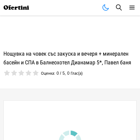
Почивки
Стоки
В града
Всички оферти
Ofertini
Нощувка на човек със закуска и вечеря + минерален
басейн и СПА в Балнеохотел Дианамар 5*, Павел баня
Оценка:
0
/
5
,
0
Глас(а)