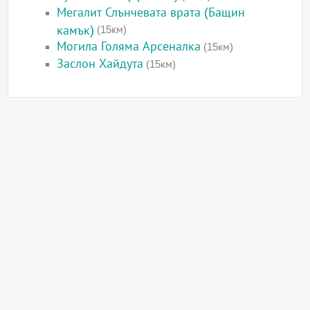
Мегалит Слънчевата врата (Бащин
камък)
(15км)
Могила Голяма Арсеналка
(15км)
Заслон Хайдута
(15км)