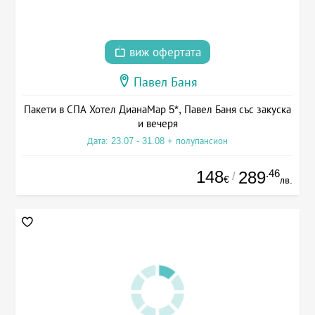
виж офертата
Павел Баня
Пакети в СПА Хотел ДианаМар 5*, Павел Баня със закуска
и вечеря
Дата: 23.07 - 31.08 + полупансион
148
.46
289
/
€
лв.