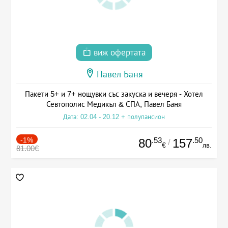
виж офертата
Павел Баня
Пакети 5+ и 7+ нощувки със закуска и вечеря - Хотел
Севтополис Медикъл & СПА, Павел Баня
Дата: 02.04 - 20.12 + полупансион
-1%
.53
.50
80
157
/
€
лв.
81.00€