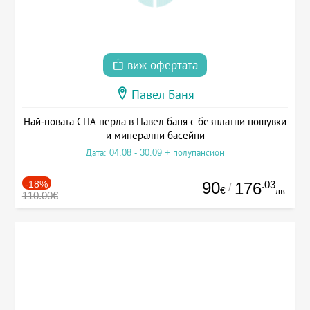
виж офертата
Павел Баня
Най-новата СПА перла в Павел баня с безплатни нощувки
и минерални басейни
Дата: 04.08 - 30.09 + полупансион
-18%
90
.03
176
/
€
лв.
110.00€