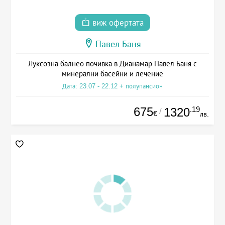
виж офертата
Павел Баня
Луксозна балнео почивка в Дианамар Павел Баня с
минерални басейни и лечение
Дата: 23.07 - 22.12 + полупансион
675
.19
1320
/
€
лв.