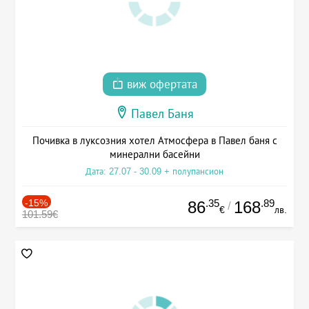
виж офертата
Павел Баня
Почивка в луксозния хотел Атмосфера в Павел баня с
минерални басейни
Дата: 27.07 - 30.09 + полупансион
-15%
.35
.89
86
168
/
€
лв.
101.59€