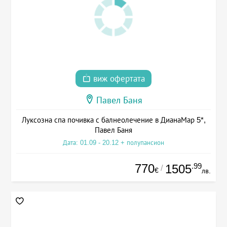
виж офертата
Павел Баня
Луксозна спа почивка с балнеолечение в ДианаМар 5*,
Павел Баня
Дата: 01.09 - 20.12 + полупансион
770
.99
1505
/
€
лв.