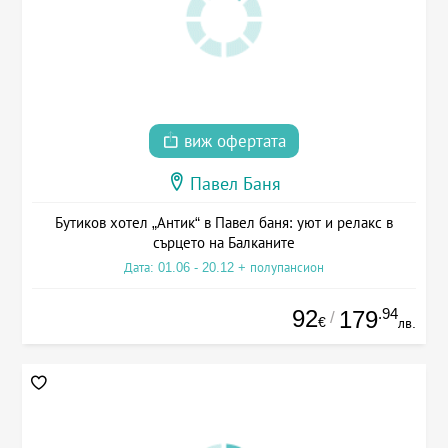
виж офертата
Павел Баня
Бутиков хотел „Антик“ в Павел баня: уют и релакс в
сърцето на Балканите
Дата: 01.06 - 20.12 + полупансион
92
.94
179
/
€
лв.