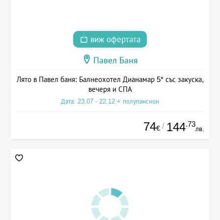
виж офертата
Павел Баня
Лято в Павел баня: Балнеохотел Дианамар 5* със закуска,
вечеря и СПА
Дата: 23.07 - 22.12 + полупансион
74
.73
144
/
€
лв.