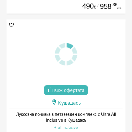
490
.36
958
/
€
лв.
виж офертата
Кушадасъ
Луксозна почивка в петзвезден комплекс с Ultra All
Inclusive в Кушадасъ
+ all inclusive