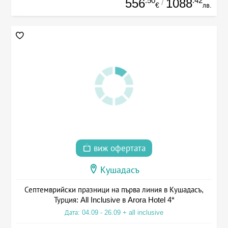
.50
.42
556
1088
/
€
лв.
виж офертата
Кушадасъ
Септемврийски празници на първа линия в Кушадасъ,
Турция: All Inclusive в Arora Hotel 4*
Дата: 04.09 - 26.09 + all inclusive