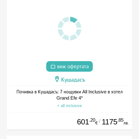
виж офертата
Кушадасъ
Почивка в Кушадасъ: 7 нощувки All Inclusive в хотел
Grand Efe 4*
+ all inclusive
.20
.85
601
1175
/
€
лв.