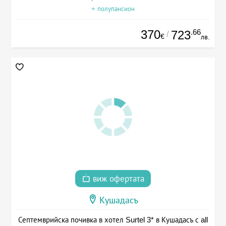
+ полупансион
370
.66
723
/
€
лв.
виж офертата
Кушадасъ
Септемврийска почивка в хотел Surtel 3* в Кушадасъ с all