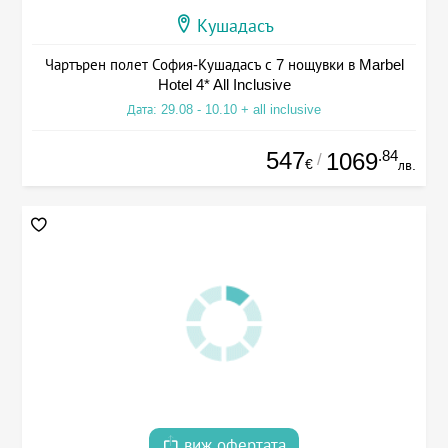
Кушадасъ
Чартърен полет София-Кушадасъ с 7 нощувки в Marbel
Hotel 4* All Inclusive
Дата: 29.08 - 10.10 + all inclusive
547
.84
1069
/
€
лв.
виж офертата