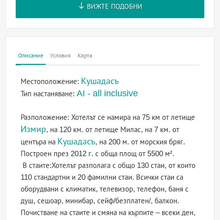
ВИЖТЕ ПОДОБНИ
Описание
Условия
Карта
Кушадасъ
Местоположение:
AI - all inclusive
Тип настаняване:
Разположение: Хотелът се намира на 75 км от летище
Измир
, на 120 км. от летище Милас, на 7 км. от
Кушадасъ
центъра на
, на 200 м. от морския бряг.
Построен през 2012 г. с обща площ от 5500 м².
В стаите:Хотелът разполага с общо 130 стаи, от които
110 стандартни и 20 фамилни стаи. Всички стаи са
оборудвани с климатик, телевизор, телефон, баня с
душ, сешоар, минибар, сейф/безплатен/, балкон.
Почистване на стаите и смяна на кърпите – всеки ден,