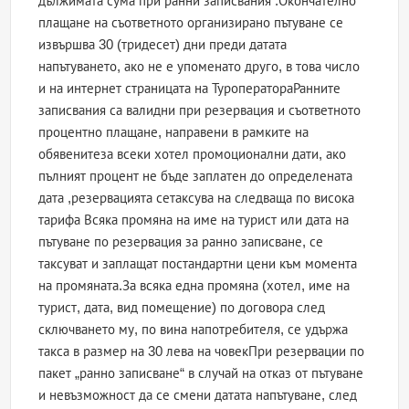
дължимата сума при ранни записвания .Окончателно
плащане на съответното организирано пътуване се
извършва 30 (тридесет) дни преди датата
напътуването, ако не е упоменато друго, в това число
и на интернет страницата на ТуроператораРанните
записвания са валидни при резервация и съответното
процентно плащане, направени в рамките на
обявенитеза всеки хотел промоционални дати, ако
пълният процент не бъде заплатен до определената
дата ,резервацията сетаксува на следваща по висока
тарифа Всяка промяна на име на турист или дата на
пътуване по резервация за ранно записване, се
таксуват и заплащат постандартни цени към момента
на промяната.За всяка една промяна (хотел, име на
турист, дата, вид помещение) по договора след
сключването му, по вина напотребителя, се удържа
такса в размер на 30 лева на човекПри резервации по
пакет „ранно записване“ в случай на отказ от пътуване
и невъзможност да се смени датата напътуване, след