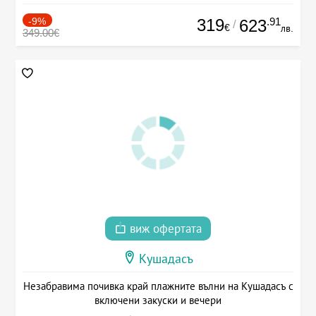
-9%
319
.91
623
/
€
лв.
349.00€
виж офертата
Кушадасъ
Незабравима почивка край плажните вълни на Кушадасъ с
включени закуски и вечери