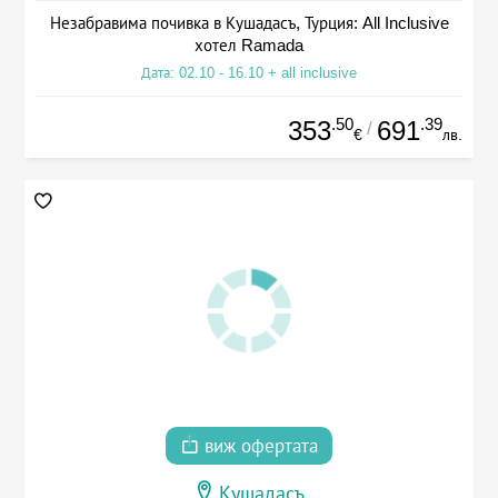
Незабравима почивка в Кушадасъ, Турция: All Inclusive
хотел Ramada
Дата: 02.10 - 16.10 + all inclusive
.50
.39
353
691
/
€
лв.
виж офертата
Кушадасъ