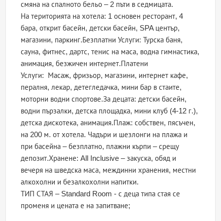
смяна на спалното бельо – 2 пъти в седмицата.
На територията на хотела: 1 основен ресторант, 4
бара, открит басейн, детски басейн, SPA център,
магазини, паркинг.Безплатни Услуги: Турска баня,
сауна, фитнес, дартс, тенис на маса, водна гимнастика,
анимация, безжичен интернет.Платени
Услуги: Масаж, фризьор, магазини, интернет кафе,
пералня, лекар, детегледачка, мини бар в стаите,
моторни водни спортове.За децата: детски басейн,
водни пързалки, детска площадка, мини клуб (4-12 г.),
детска дискотека, анимация.Плаж: собствен, пясъчен,
на 200 м. от хотела. Чадъри и шезлонги на плажа и
при басейна – безплатно, плажни кърпи – срещу
депозит.Хранене: All Inclusive – закуска, обяд и
вечеря на шведска маса, междинни хранения, местни
алкохолни и безалкохолни напитки.
ТИП СТАЯ – Standard Room - с деца типа стая се
променя и цената е на запитване;