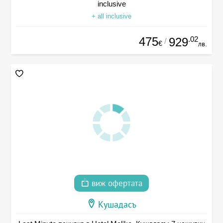
inclusive
+ all inclusive
475
.02
929
/
€
лв.
виж офертата
Кушадасъ