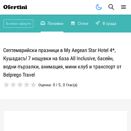
Ofertini
Почивки
Стоки
В града
Всички оферти
Септемврийски празници в My Aegean Star Hotel 4*,
Кушадасъ! 7 нощувки на база All Inclusive, басейн,
водни пързалки, анимация, мини клуб и транспорт от
Belprego Travel
Оценка:
0
/
5
,
0
Глас(а)