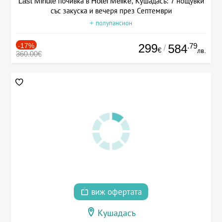
Last Minute почивка в Hotel Melike, Кушадасъ: 7 нощувки
със закуска и вечеря през Септември
+ полупансион
-17%
299
.79
584
/
€
лв.
360.00€
виж офертата
Кушадасъ