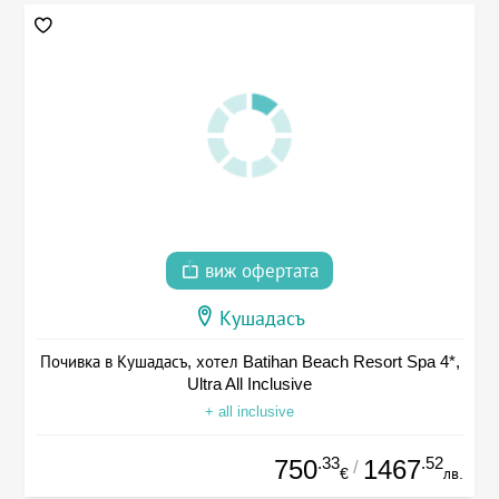
виж офертата
Кушадасъ
Почивка в Кушадасъ, хотел Batihan Beach Resort Spa 4*,
Ultra All Inclusive
+ all inclusive
.33
.52
750
1467
/
€
лв.