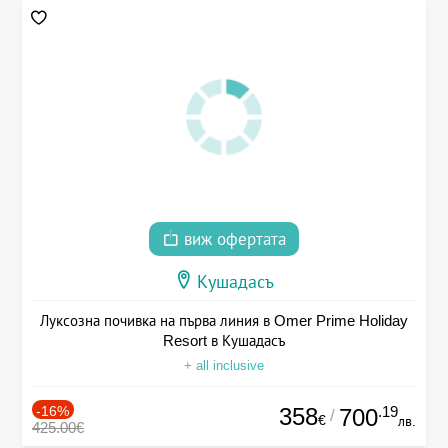
виж офертата
Кушадасъ
Луксозна почивка на първа линия в Omer Prime Holiday
Resort в Кушадасъ
+ all inclusive
-16%
358
.19
700
/
€
лв.
425.00€