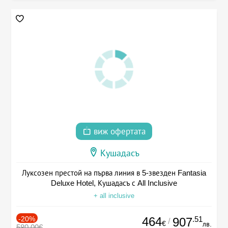
виж офертата
Кушадасъ
Луксозен престой на първа линия в 5-звезден Fantasia
Deluxe Hotel, Кушадасъ с All Inclusive
+ all inclusive
-20%
464
.51
907
/
€
лв.
580.00€