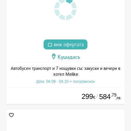
виж офертата
Кушадасъ
Автобусен транспорт и 7 нощувки със закуски и вечери в
хотел Melike
Дата: 04.09 - 04.10 + полупансион
299
.79
584
/
€
лв.