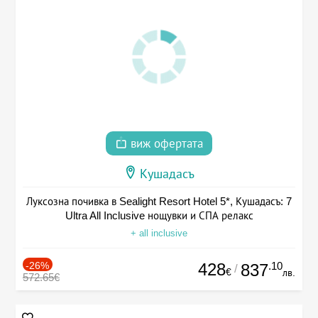
виж офертата
Кушадасъ
Луксозна почивка в Sealight Resort Hotel 5*, Кушадасъ: 7
Ultra All Inclusive нощувки и СПА релакс
+ all inclusive
-26%
428
.10
837
/
€
лв.
572.65€