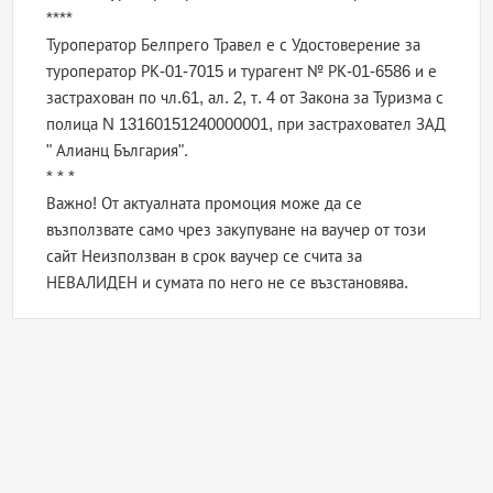
****
Туроператор Белпрего Травел е с Удостоверение за
туроператор РК-01-7015 и турагент № РК-01-6586 и е
застрахован по чл.61, ал. 2, т. 4 от Закона за Туризма с
полица N 13160151240000001, при застраховател ЗАД
" Алианц България".
* * *
Важно! От актуалната промоция може да се
възползвате само чрез закупуване на ваучер от този
сайт Неизползван в срок ваучер се счита за
НЕВАЛИДЕН и сумата по него не се възстановява.