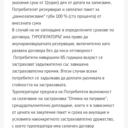
указания срок от 1(един) ден от датата на записване,
Потребителят резервирал и заплатил пакет за
„раннозаписване” губи 100 % (сто процента) от
внесената сума
В случай на не заплащане в определените срокове по
договора, ТУРОПЕРАТОРЪТ има право да
анулираизвършената резервация, включително като
развали договора без да носи отговорност
Потребители навършили 65 годишна възраст се
застраховат задължително със завишена
застрахователна премия. Втези случаи всеки
потребител се задължава да доплати разликата в
стойността на застраховката.
Туроператорът предлага на Потребителя възможност
за сключване на застраховка "Отмяна на пътуване",
срещудопълнително доплащане, което е в зависимост
от цената на закупения пакет и срока на анулация и
условията наконкретното застрахователно дружество,
с което туроператора има сключен договор