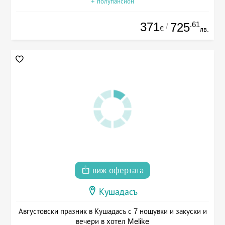
+ полупансион
371
.61
725
/
€
лв.
виж офертата
Кушадасъ
Августовски празник в Кушадасъ с 7 нощувки и закуски и
вечери в хотел Melike