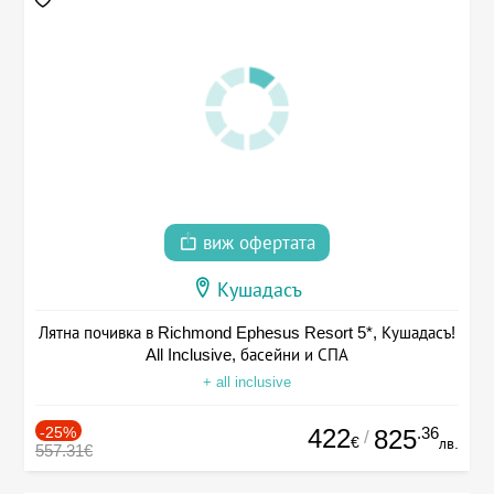
виж офертата
Кушадасъ
Лятна почивка в Richmond Ephesus Resort 5*, Кушадасъ!
All Inclusive, басейни и СПА
+ all inclusive
-25%
422
.36
825
/
€
лв.
557.31€