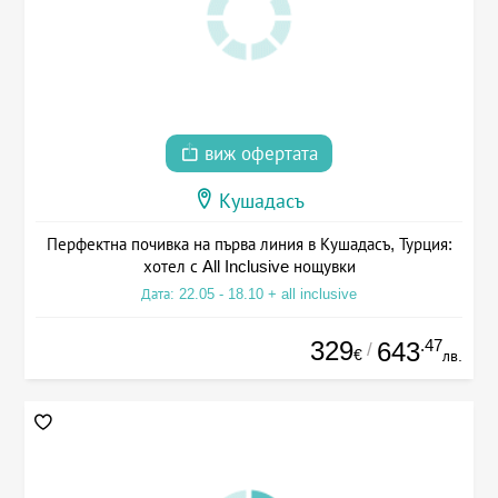
виж офертата
Кушадасъ
Перфектна почивка на първа линия в Кушадасъ, Турция:
хотел с All Inclusive нощувки
Дата: 22.05 - 18.10 + all inclusive
329
.47
643
/
€
лв.