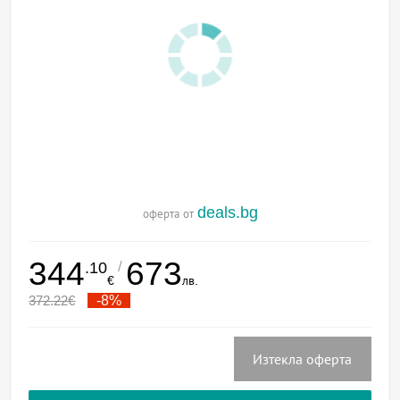
deals.bg
оферта от
344
673
/
.10
€
лв.
372.22
€
-8%
Изтекла оферта