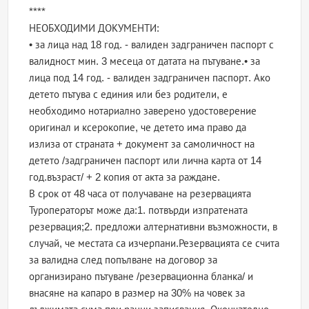
****
НЕОБХОДИМИ ДОКУМЕНТИ:
• за лица над 18 год. - валиден задграничен паспорт с
валидност мин. 3 месеца от датата на пътуване.• за
лица под 14 год. - валиден задграничен паспорт. Ако
детето пътува с единия или без родители, е
необходимо нотариално заверено удостоверение
оригинал и ксерокопие, че детето има право да
излиза от страната + документ за самоличност на
детето /задграничен паспорт или лична карта от 14
год.възраст/ + 2 копия от акта за раждане.
В срок от 48 часа от получаване на резервацията
Туроператорът може да:1. потвърди изпратената
резервация;2. предложи алтернативни възможности, в
случай, че местата са изчерпани.Резервацията се счита
за валидна след попълване на договор за
организирано пътуване /резервационна бланка/ и
внасяне на капаро в размер на 30% на човек за