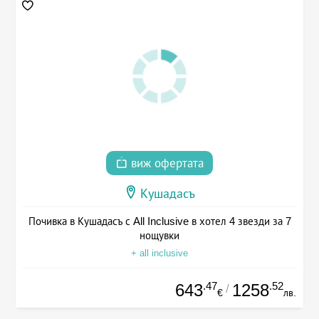
виж офертата
Кушадасъ
Почивка в Кушадасъ с All Inclusive в хотел 4 звезди за 7
нощувки
+ all inclusive
.47
.52
643
1258
/
€
лв.