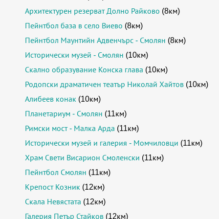
Архитектурен резерват Долно Райково
(8км)
Пейнтбол база в село Виево
(8км)
Пейнтбол Маунтийн Адвенчърс - Смолян
(8км)
Исторически музей - Смолян
(10км)
Скално образувание Конска глава
(10км)
Родопски драматичен театър Николай Хайтов
(10км)
Алибеев конак
(10км)
Планетариум - Смолян
(11км)
Римски мост - Малка Арда
(11км)
Исторически музей и галерия - Момчиловци
(11км)
Храм Свети Висарион Смоленски
(11км)
Пейнтбол Смолян
(11км)
Крепост Козник
(12км)
Скала Невястата
(12км)
Галерия Петър Стайков
(12км)