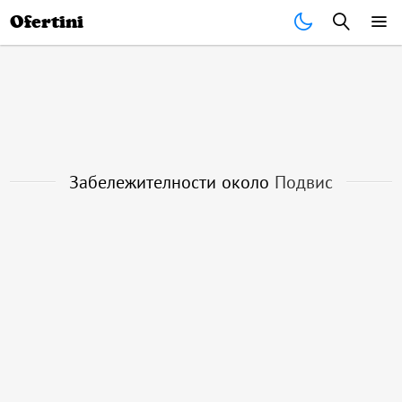
Почивки
Стоки
В града
Всички оферти
Ofertini
Забележителности около
Подвис