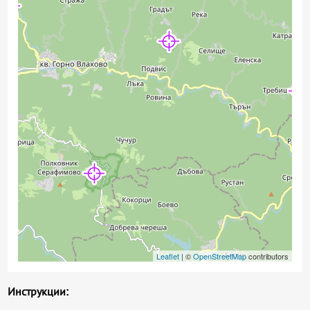
Leaflet
| ©
OpenStreetMap
contributors
Инструкции: