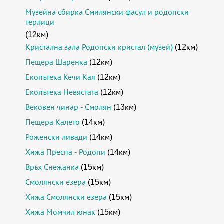
Музейна сбирка Смилянски фасул и родопски
терлици
(12км)
Кристална зала Родопски кристал (музей)
(12км)
Пещера Шаренка
(12км)
Екопътека Кечи Кая
(12км)
Екопътека Невястата
(12км)
Вековен чинар - Смолян
(13км)
Пещера Калето
(14км)
Роженски ливади
(14км)
Хижа Преспа - Родопи
(14км)
Връх Снежанка
(15км)
Смолянски езера
(15км)
Хижа Смолянски езера
(15км)
Хижа Момчил юнак
(15км)