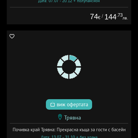
Дата: 07.07 - 20.12 + полупансион
74
.73
144
/
€
лв.
виж офертата
Трявна
Почивка край Трявна: Прекрасна къща за гости с басейн
Дата: 13.07 - 31.10 + без храна