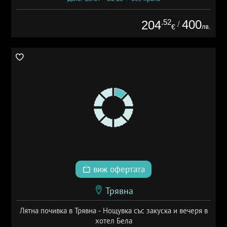
.52
400
204
/
лв.
€
виж офертата
Трявна
Лятна почивка в Трявна - Нощувка със закуска и вечеря в
хотел Бела