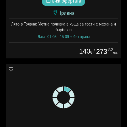
виж офертата
Трявна
Лято в Трявна: Уютна почивка в къща за гости с механа и
барбекю
Дата: 01.05 - 15.09 + без храна
140
.82
273
/
€
лв.