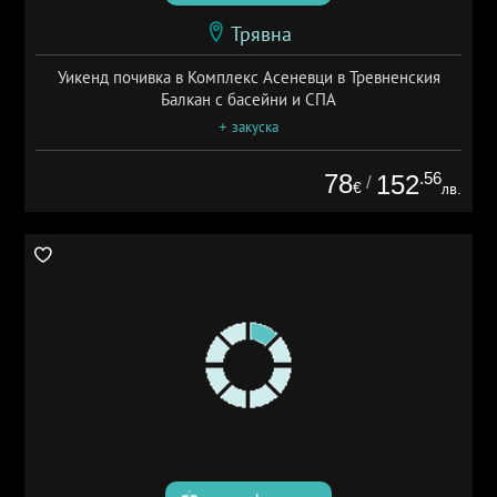
Трявна
Уикенд почивка в Комплекс Асеневци в Тревненския
Балкан с басейни и СПА
+ закуска
78
.56
152
/
€
лв.