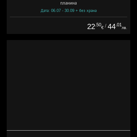
планина
Дата: 06.07 - 30.09 + без храна
.50
.01
22
44
/
€
лв.