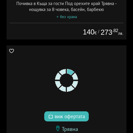
Почивка в Къща за гости Под орехите край Трявна -
нощувка за 8 човека, басейн, барбекю
+ без храна
140
.82
273
/
€
лв.
виж офертата
Трявна