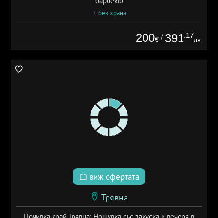
барбекю
+ без храна
200
.17
391
/
€
лв.
виж офертата
Трявна
Почивка край Трявна: Нощувка със закуска и вечеря в