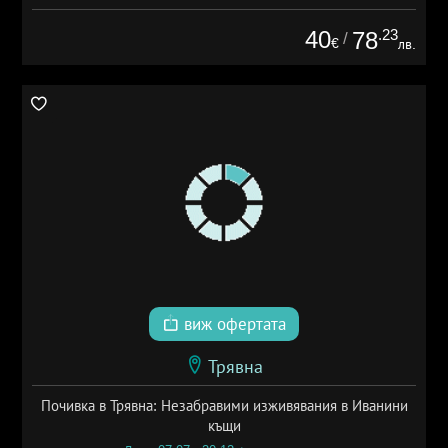
40
.23
78
/
€
лв.
виж офертата
Трявна
Почивка в Трявна: Незабравими изживявания в Иванини
къщи