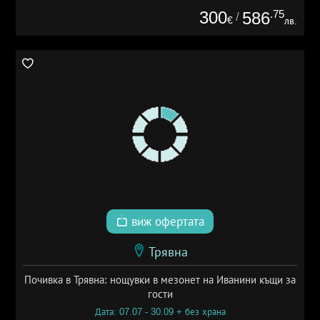
300
.75
586
/
€
лв.
виж офертата
Трявна
Почивка в Трявна: нощувки в мезонет на Иванини къщи за
гости
Дата: 07.07 - 30.09 + без храна