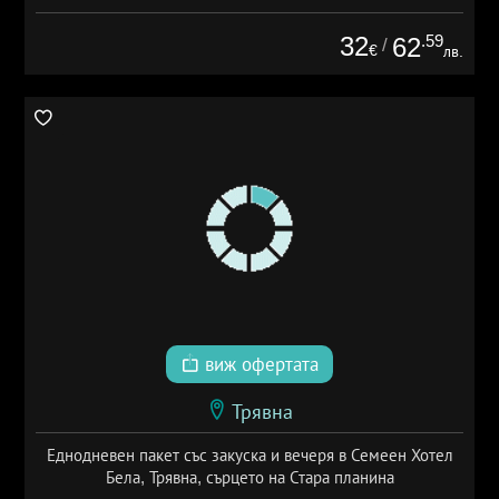
32
.59
62
/
€
лв.
виж офертата
Трявна
Еднодневен пакет със закуска и вечеря в Семеен Хотел
Бела, Трявна, сърцето на Стара планина