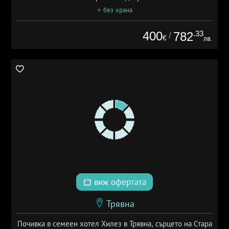
+ без храна
400
.33
782
/
€
лв.
виж офертата
Трявна
Почивка в семеен хотел Хилез в Трявна, сърцето на Стара