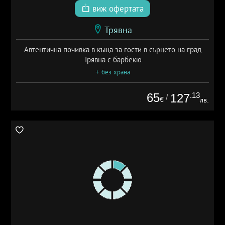
виж офертата
Трявна
Автентична почивка в къща за гости в сърцето на град
Трявна с барбекю
+ без храна
65
.13
127
/
€
лв.