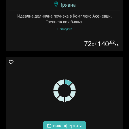
Трявна
Идеална делнична почивка в Комплекс Асеневци,
Тревненския балкан
+ закуска
72
.82
140
/
€
лв.
виж офертата