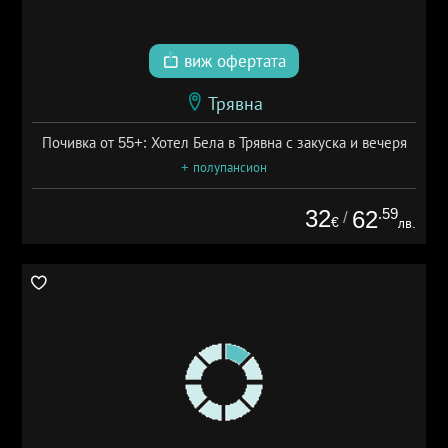
виж офертата
Трявна
Почивка от 55+: Хотел Бела в Трявна с закуска и вечеря
+ полупансион
32
.59
62
/
€
лв.