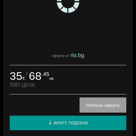
rio.bg
оферта от
35
68
/
.45
€
лв.
ТОП ЦЕНА
Изтекла оферта
ВИЖТЕ ПОДОБНИ