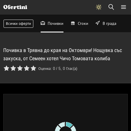
Ofertini
Почивки
Стоки
В града
Всички оферти
Почивка в Трявна до края на Октомври! Нощувка със
закуска, от Семеен хотел Чичо Томовата колиба
Оценка:
0
/
5
,
0
Глас(а)