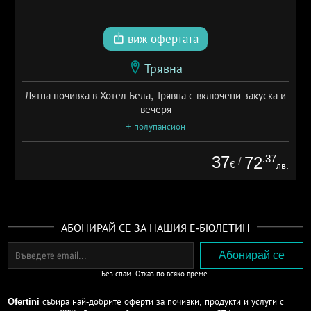
виж офертата
Трявна
Лятна почивка в Хотел Бела, Трявна с включени закуска и
вечеря
+ полупансион
37
.37
72
/
€
лв.
АБОНИРАЙ СЕ ЗА НАШИЯ Е-БЮЛЕТИН
Без спам. Отказ по всяко време.
Ofertini
събира най-добрите оферти за почивки, продукти и услуги с