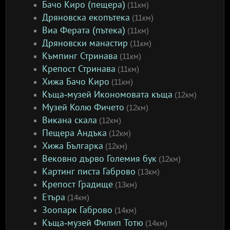
Бачо Киро (пещера)
(11км)
Дряновска екопътека
(11км)
Виа Ферата (пътека)
(11км)
Дряновски манастир
(11км)
Къмпинг Стринава
(11км)
Крепост Стринава
(11км)
Хижа Бачо Киро
(11км)
Къща-музей Икономовата къща
(12км)
Музей Колю Фичето
(12км)
Викана скала
(12км)
Пещера Андъка
(12км)
Хижа Българка
(12км)
Вековно дърво Големия бук
(12км)
Картинг писта Габрово
(13км)
Крепост Градище
(13км)
Етъра
(14км)
Зоопарк Габрово
(14км)
Къща-музей Филип Тотю
(14км)