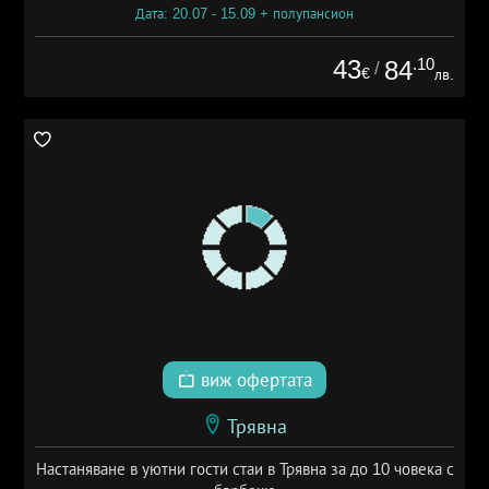
Дата: 20.07 - 15.09 + полупансион
43
.10
84
/
€
лв.
виж офертата
Трявна
Настаняване в уютни гости стаи в Трявна за до 10 човека с