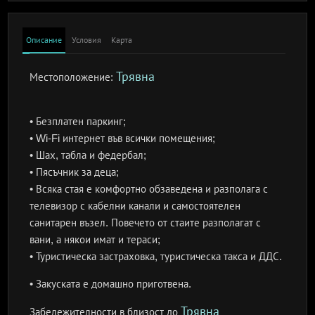
Описание
Условия
Карта
Трявна
Местоположение:
• Безплатен паркинг;
• Wi-Fi интернет във всички помещения;
• Шах, табла и федербал;
• Пясъчник за деца;
• Всяка стая е комфортно обзаведена и разполага с
телевизор с кабелни канали и самостоятелен
санитарен възел. Повечето от стаите разполагат с
вани, а някои имат и тераси;
• Туристическа застраховка, туристическа такса и ДДС.
• Закуската е домашно приготвена.
Трявна
Забележителности в близост до