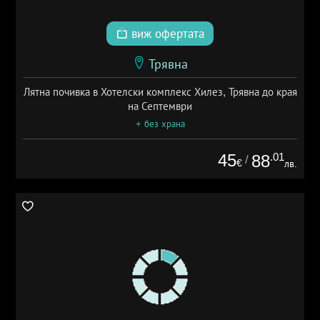
виж офертата
Трявна
Лятна почивка в Хотелски комплекс Хилез, Трявна до края
на Септември
+ без храна
45
.01
88
/
€
лв.