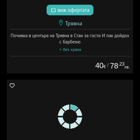
виж офертата
Трявна
Почивка в центъра на Трявна в Стаи за гости И пак дойдох
с барбекю
+ без храна
40
.23
78
/
€
лв.