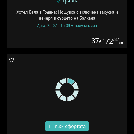
Трявна
Хотел Бела в Трявна: Нощувка с включена закуска и
вечеря в сърцето на Балкана
Дата: 29.07 - 15.09 + полупансион
37
.37
72
/
€
лв.
виж офертата