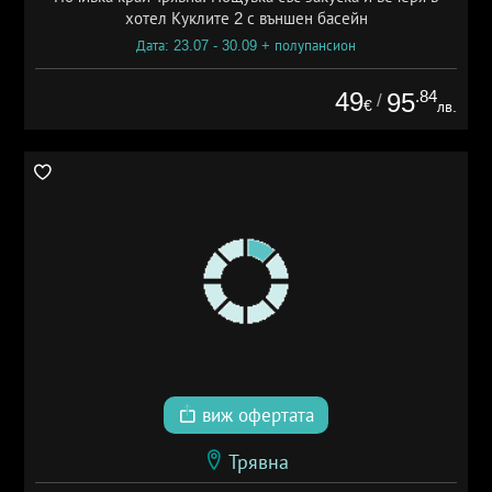
хотел Куклите 2 с външен басейн
Дата: 23.07 - 30.09 + полупансион
49
.84
95
/
€
лв.
виж офертата
Трявна