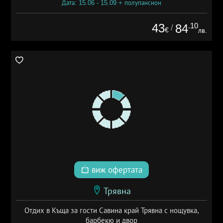
Дата: 15.06 - 15.09 + полупансион
43
.10
84
/
€
лв.
виж офертата
Трявна
Отдих в Къща за гости Савина край Трявна с нощувка,
барбекю и двор