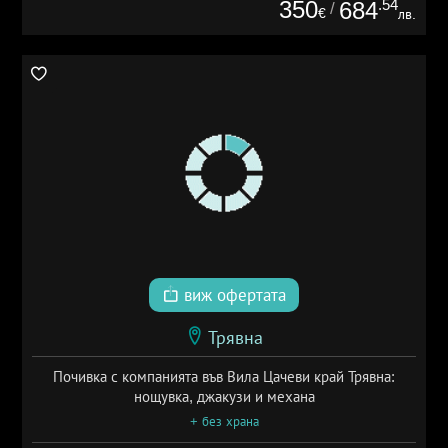
350
.54
684
/
€
лв.
виж офертата
Трявна
Почивка с компанията във Вила Цачеви край Трявна:
нощувка, джакузи и механа
+ без храна