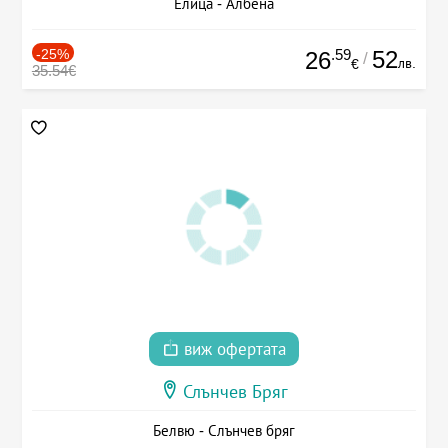
Елица - Албена
-25%
.59
52
26
/
лв.
€
35.54€
виж офертата
Слънчев Бряг
Белвю - Слънчев бряг