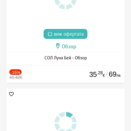
виж офертата
Обзор
СОЛ Луна Бей - Обзор
-15%
.28
69
35
/
лв.
€
41.42€