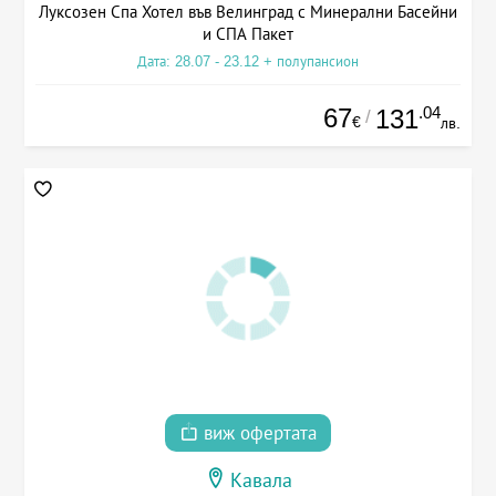
Луксозен Спа Хотел във Велинград с Минерални Басейни
и СПА Пакет
Дата: 28.07 - 23.12 + полупансион
67
.04
131
/
€
лв.
виж офертата
Кавала