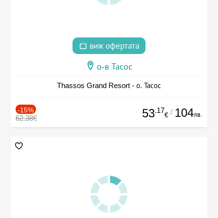
виж офертата
о-в Тасос
Thassos Grand Resort - о. Тасос
-15%
.17
104
53
/
лв.
€
62.38€