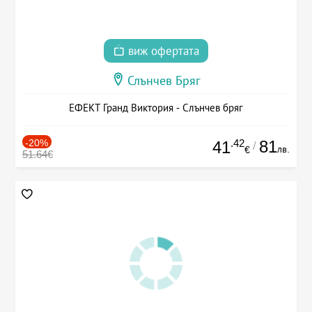
виж офертата
Слънчев Бряг
ЕФЕКТ Гранд Виктория - Слънчев бряг
-20%
.42
81
41
/
лв.
€
51.64€