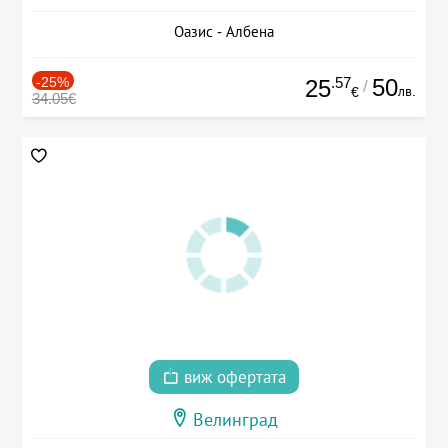
Оазис - Албена
-25%
.57
50
25
/
лв.
€
34.05€
виж офертата
Велинград