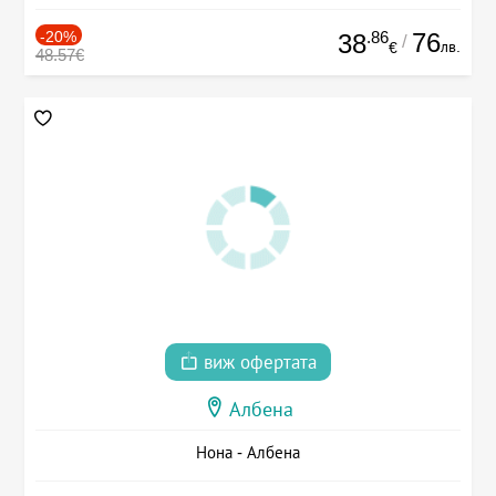
-20%
.86
76
38
/
лв.
€
48.57€
виж офертата
Албена
Нона - Албена