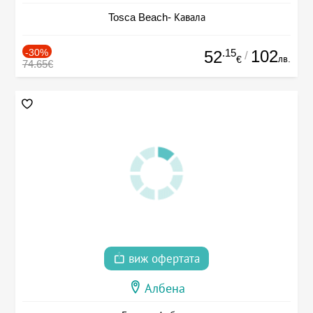
Tosca Beach- Кавала
-30%
.15
102
52
/
лв.
€
74.65€
виж офертата
Албена