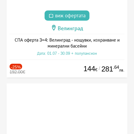
виж офертата
Велинград
СПА оферта 3=4: Велинград - нощувки, изхранване и
минерални басейни
Дата: 01.07 - 30.09 + полупансион
-25%
144
.64
281
/
€
лв.
192.00€