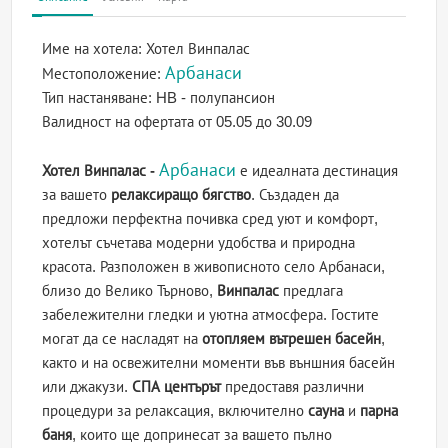
Име на хотела:
Хотел Винпалас
Арбанаси
Местоположение:
Тип настаняване:
HB - полупансион
Валидност на офертата
от 05.05 до 30.09
Арбанаси
Хотел Винпалас -
е идеалната дестинация
за вашето
релаксиращо бягство
. Създаден да
предложи перфектна почивка сред уют и комфорт,
хотелът съчетава модерни удобства и природна
красота. Разположен в живописното село Арбанаси,
близо до Велико Търново,
Винпалас
предлага
забележителни гледки и уютна атмосфера. Гостите
могат да се насладят на
отопляем вътрешен басейн
,
както и на освежителни моменти във външния басейн
или джакузи.
СПА центърът
предоставя различни
процедури за релаксация, включително
сауна
и
парна
баня
, които ще допринесат за вашето пълно