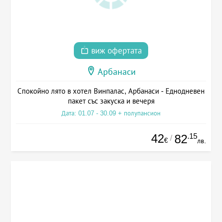
виж офертата
Арбанаси
Спокойно лято в хотел Винпалас, Арбанаси - Еднодневен
пакет със закуска и вечеря
Дата: 01.07 - 30.09 + полупансион
42
.15
82
/
€
лв.