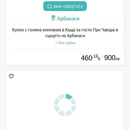
виж офертата
Арбанаси
Купон с голяма компания в Къща за гости При Чакъра в
сърцето на Арбанаси
+ без храна
.16
900
460
/
лв.
€