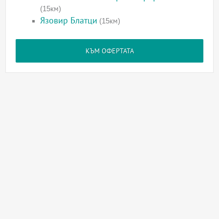
(15км)
Язовир Блатци
(15км)
КЪМ ОФЕРТАТА