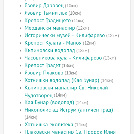
Язовир Даровец
(10км)
Язовир Тъмни лък
(10км)
Крепост Градището
(11км)
Мердански манастир
(12км)
Исторически музей - Килифарево
(12км)
Крепост Кулата - Маноя
(12км)
Къпиновски водопад
(13км)
Часовникова кула - Килифарево
(13км)
Крепост Градът
(13км)
Язовир Плаково
(13км)
Хотнишки водопад (Кая Бунар)
(14км)
Къпиновски манастир Св. Николай
Чудотворец
(14км)
Кая Бунар (водопад)
(14км)
Никополис ад Иструм (античен град)
(14км)
Хотнишка екопътека
(14км)
Плаковски манастир Св. Пророк Илия