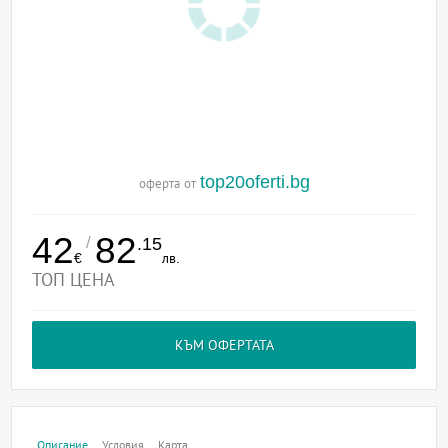
top20oferti.bg
оферта от
42
82
/
.15
€
лв.
ТОП ЦЕНА
КЪМ ОФЕРТАТА
Описание
Условия
Карта