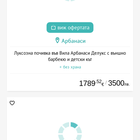
виж офертата
Арбанаси
Луксозна почивка във Вила Арбанаси Делукс с външно
барбекю и детски кът
+ без храна
.52
3500
1789
/
лв.
€