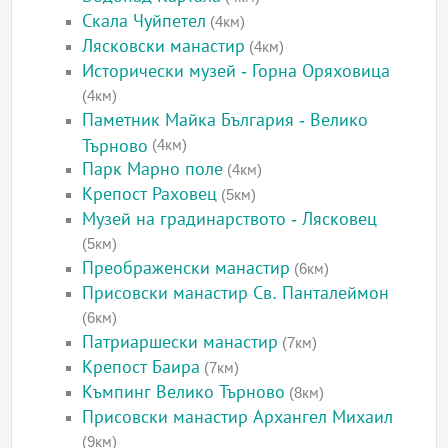
Скала Чуйпетел
(4км)
Лясковски манастир
(4км)
Исторически музей - Горна Оряховица
(4км)
Паметник Майка България - Велико
Търново
(4км)
Парк Марно поле
(4км)
Крепост Раховец
(5км)
Музей на градинарството - Лясковец
(5км)
Преображенски манастир
(6км)
Присовски манастир Св. Панталеймон
(6км)
Патриаршески манастир
(7км)
Крепост Баира
(7км)
Къмпинг Велико Търново
(8км)
Присовски манастир Архангел Михаил
(9км)