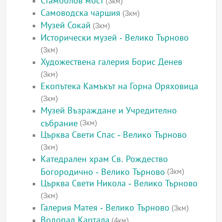
Стамболов мост
(3км)
Самоводска чаршия
(3км)
Музей Сокай
(3км)
Исторически музей - Велико Търново
(3км)
Художествена галерия Борис Денев
(3км)
Екопътека Камъкът на Горна Оряховица
(3км)
Музей Възраждане и Учредително
събрание
(3км)
Църква Свети Спас - Велико Търново
(3км)
Катедрален храм Св. Рождество
Богородично - Велико Търново
(3км)
Църква Свети Никола - Велико Търново
(3км)
Галерия Матея - Велико Търново
(3км)
Водопад Картала
(4км)