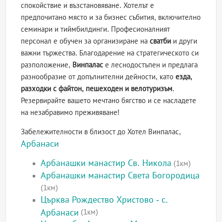
спокойствие и възстановяване. Хотелът е
предпочитано място и за бизнес събития, включително
семинари и тиймбилдинги. Професионалният
персонал е обучен за организиране на
сватби
и други
важни тържества. Благодарение на стратегическото си
разположение,
Винпалас
е леснодостъпен и предлага
разнообразие от допълнителни дейности, като
езда,
разходки с файтон, пешеходен и велотуризъм
.
Резервирайте вашето мечтано бягство и се насладете
на незабравимо преживяване!
Забележителности в близост до Хотел Винпалас,
Арбанаси
Арбанашки манастир Св. Никола
(1км)
Арбанашки манастир Света Богородица
(1км)
Църква Рождество Христово - с.
Арбанаси
(1км)