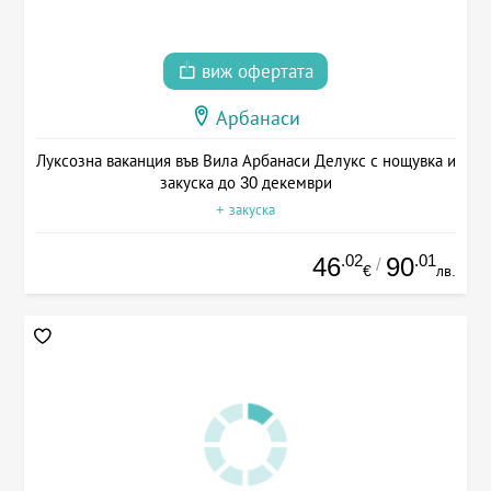
виж офертата
Арбанаси
Луксозна ваканция във Вила Арбанаси Делукс с нощувка и
закуска до 30 декември
+ закуска
.02
.01
46
90
/
€
лв.