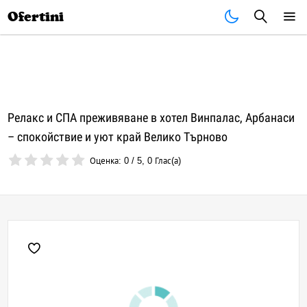
Почивки
Стоки
В града
Всички оферти
Ofertini
Релакс и СПА преживяване в хотел Винпалас, Арбанаси
– спокойствие и уют край Велико Търново
Оценка:
0
/
5
,
0
Глас(а)