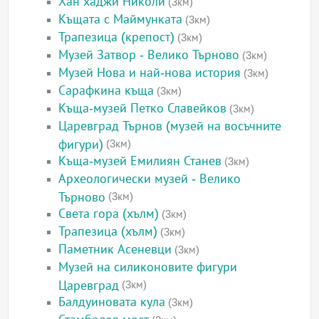
Хан хаджи Николи
(3км)
Къщата с Маймунката
(3км)
Трапезица (крепост)
(3км)
Музей Затвор - Велико Търново
(3км)
Музей Нова и най-нова история
(3км)
Сарафкина къща
(3км)
Къща-музей Петко Славейков
(3км)
Царевград Търнов (музей на восъчните
фигури)
(3км)
Къща-музей Емилиян Станев
(3км)
Археологически музей - Велико
Търново
(3км)
Света гора (хълм)
(3км)
Трапезица (хълм)
(3км)
Паметник Асеневци
(3км)
Музей на силиконовите фигури
Царевград
(3км)
Балдуиновата кула
(3км)