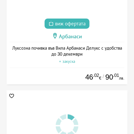
виж офертата
Арбанаси
Луксозна почивка във Вила Арбанаси Делукс с удобства
до 30 декември
+ закуска
.02
.01
46
90
/
€
лв.