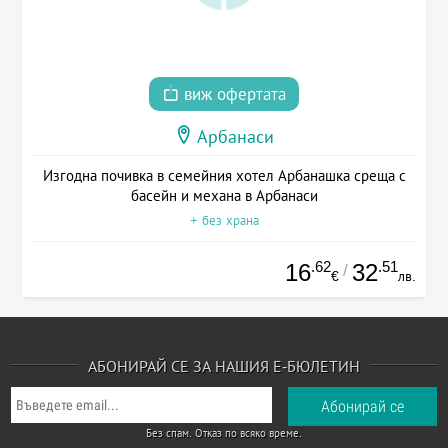
виж офертата
Арбанаси
Изгодна почивка в семейния хотел Арбанашка среща с
басейн и механа в Арбанаси
+ без храна
.62
.51
16
32
/
€
лв.
АБОНИРАЙ СЕ ЗА НАШИЯ Е-БЮЛЕТИН
Без спам. Отказ по всяко време.