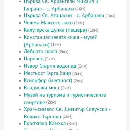
Църква Св. Архангели Михаил и
Гавраил - с. Арбанаси
(1км)
Църква Св. Атанасий - с. Арбанаси
(1км)
Чешма Малкото лако
(1км)
Калугерска дупка (пещера)
(1км)
Констанцалиевата къща - музей
(Арбанаси)
(1км)
Лобната скала
(2км)
Царевец
(2км)
Извор Стария водопад
(2км)
Местност Гарга баир
(2км)
Ксилифор (местност)
(2км)
Владишки мост
(2км)
Музей на туризма и туристическите
спортове
(2км)
Храм-символ Св. Димитър Солунски -
Велико Търново
(2км)
Екопътека Камъка
(3км)