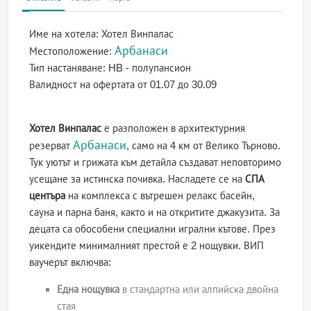
Име на хотела:
Хотел Винпалас
Арбанаси
Местоположение:
Тип настаняване:
HB - полупансион
Валидност на офертата
от 01.07 до 30.09
Хотел Винпалас
е разположен в архитектурния
Арбанаси
резерват
, само на 4 км от Велико Търново.
Тук уютът и грижата към детайла създават неповторимо
усещане за истинска почивка. Насладете се на
СПА
центъра
на комплекса с вътрешен релакс басейн,
сауна и парна баня, както и на откритите джакузита. За
децата са обособени специални игрални кътове. През
уикендите минималният престой е 2 нощувки. ВИП
ваучерът включва:
Една нощувка
в стандартна или алпийска двойна
стая