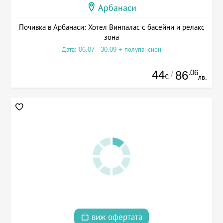
Арбанаси
Почивка в Арбанаси: Хотел Винпалас с басейни и релакс
зона
Дата: 06.07 - 30.09 + полупансион
44
.06
86
/
€
лв.
виж офертата