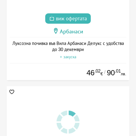
виж офертата
Арбанаси
Луксозна почивка във Вила Арбанаси Делукс с удобства
до 30 декември
+ закуска
.02
.01
46
90
/
€
лв.