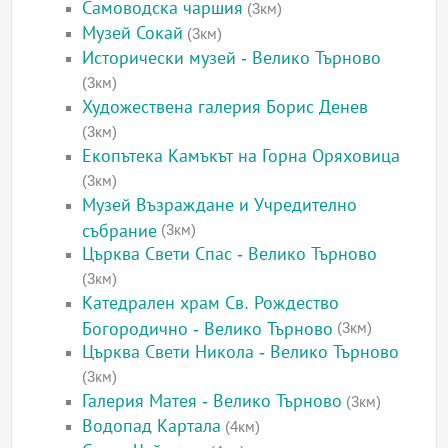
Самоводска чаршия
(3км)
Музей Сокай
(3км)
Исторически музей - Велико Търново
(3км)
Художествена галерия Борис Денев
(3км)
Екопътека Камъкът на Горна Оряховица
(3км)
Музей Възраждане и Учредително
събрание
(3км)
Църква Свети Спас - Велико Търново
(3км)
Катедрален храм Св. Рождество
Богородично - Велико Търново
(3км)
Църква Свети Никола - Велико Търново
(3км)
Галерия Матея - Велико Търново
(3км)
Водопад Картала
(4км)