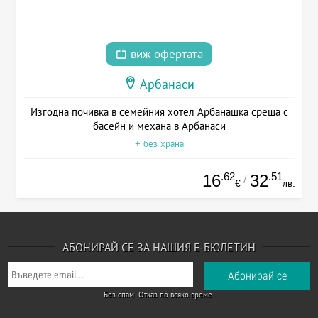
виж офертата
Арбанаси
Изгодна почивка в семейния хотел Арбанашка среща с
басейн и механа в Арбанаси
+ без храна
.62
.51
16
32
/
€
лв.
АБОНИРАЙ СЕ ЗА НАШИЯ Е-БЮЛЕТИН
Без спам. Отказ по всяко време.