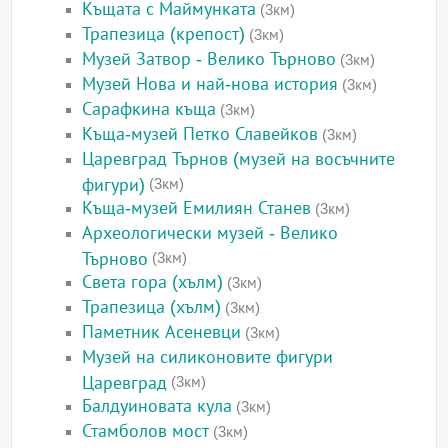
Къщата с Маймунката
(3км)
Трапезица (крепост)
(3км)
Музей Затвор - Велико Търново
(3км)
Музей Нова и най-нова история
(3км)
Сарафкина къща
(3км)
Къща-музей Петко Славейков
(3км)
Царевград Търнов (музей на восъчните
фигури)
(3км)
Къща-музей Емилиян Станев
(3км)
Археологически музей - Велико
Търново
(3км)
Света гора (хълм)
(3км)
Трапезица (хълм)
(3км)
Паметник Асеневци
(3км)
Музей на силиконовите фигури
Царевград
(3км)
Балдуиновата кула
(3км)
Стамболов мост
(3км)