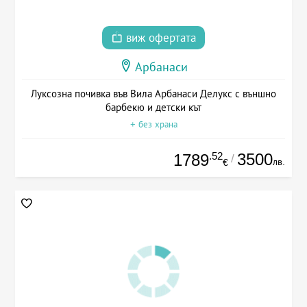
виж офертата
Арбанаси
Луксозна почивка във Вила Арбанаси Делукс с външно
барбекю и детски кът
+ без храна
.52
3500
1789
/
лв.
€