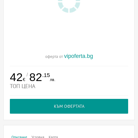
vipoferta.bg
оферта от
42
82
/
.15
€
лв.
ТОП ЦЕНА
КЪМ ОФЕРТАТА
Описание
Условия
Карта