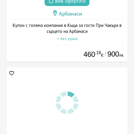
виж офертата
Арбанаси
Купон с голяма компания в Къща за гости При Чакъра в
сърцето на Арбанаси
+ без храна
.16
900
460
/
лв.
€