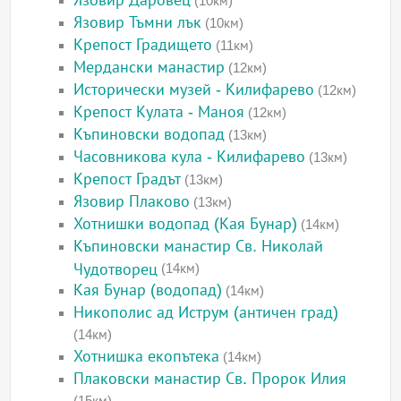
Язовир Даровец
(10км)
Язовир Тъмни лък
(10км)
Крепост Градището
(11км)
Мердански манастир
(12км)
Исторически музей - Килифарево
(12км)
Крепост Кулата - Маноя
(12км)
Къпиновски водопад
(13км)
Часовникова кула - Килифарево
(13км)
Крепост Градът
(13км)
Язовир Плаково
(13км)
Хотнишки водопад (Кая Бунар)
(14км)
Къпиновски манастир Св. Николай
Чудотворец
(14км)
Кая Бунар (водопад)
(14км)
Никополис ад Иструм (античен град)
(14км)
Хотнишка екопътека
(14км)
Плаковски манастир Св. Пророк Илия
(15км)