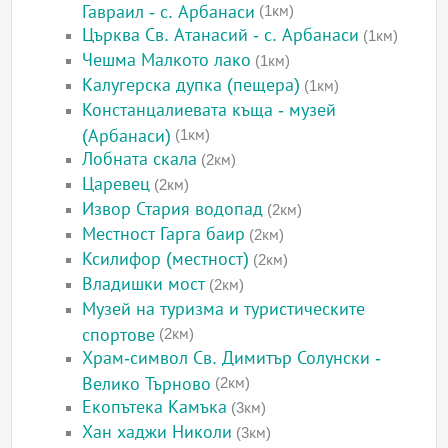
Гавраил - с. Арбанаси
(1км)
Църква Св. Атанасий - с. Арбанаси
(1км)
Чешма Малкото лако
(1км)
Калугерска дупка (пещера)
(1км)
Констанцалиевата къща - музей
(Арбанаси)
(1км)
Лобната скала
(2км)
Царевец
(2км)
Извор Стария водопад
(2км)
Местност Гарга баир
(2км)
Ксилифор (местност)
(2км)
Владишки мост
(2км)
Музей на туризма и туристическите
спортове
(2км)
Храм-символ Св. Димитър Солунски -
Велико Търново
(2км)
Екопътека Камъка
(3км)
Хан хаджи Николи
(3км)