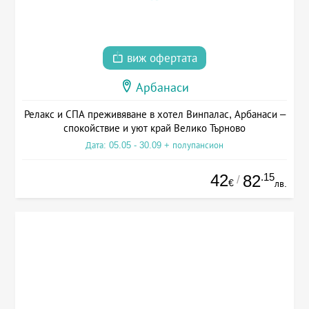
виж офертата
Арбанаси
Релакс и СПА преживяване в хотел Винпалас, Арбанаси –
спокойствие и уют край Велико Търново
Дата: 05.05 - 30.09 + полупансион
42
.15
82
/
€
лв.