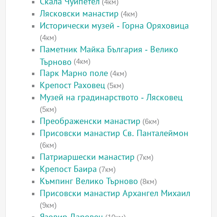
Скала Чуйпетел
(4км)
Лясковски манастир
(4км)
Исторически музей - Горна Оряховица
(4км)
Паметник Майка България - Велико
Търново
(4км)
Парк Марно поле
(4км)
Крепост Раховец
(5км)
Музей на градинарството - Лясковец
(5км)
Преображенски манастир
(6км)
Присовски манастир Св. Панталеймон
(6км)
Патриаршески манастир
(7км)
Крепост Баира
(7км)
Къмпинг Велико Търново
(8км)
Присовски манастир Архангел Михаил
(9км)