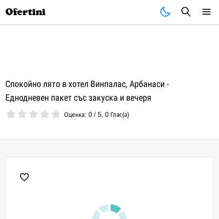
Почивки
Стоки
В града
Всички оферти
Ofertini
Спокойно лято в хотел Винпалас, Арбанаси -
Еднодневен пакет със закуска и вечеря
Оценка:
0
/
5
,
0
Глас(а)