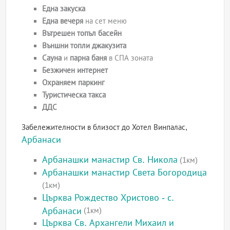
Една закуска
Една вечеря
на сет меню
Вътрешен топъл басейн
Външни топли джакузита
Сауна
и
парна баня
в СПА зоната
Безжичен интернет
Охраняем паркинг
Туристическа такса
ДДС
Забележителности в близост до Хотел Винпалас,
Арбанаси
Арбанашки манастир Св. Никола
(1км)
Арбанашки манастир Света Богородица
(1км)
Църква Рождество Христово - с.
Арбанаси
(1км)
Църква Св. Архангели Михаил и