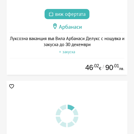
виж офертата
Арбанаси
Луксозна ваканция във Вила Арбанаси Делукс с нощувка и
закуска до 30 декември
+ закуска
.02
.01
46
90
/
€
лв.