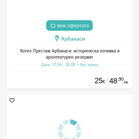
виж офертата
Арбанаси
Хотел Престиж Арбанаси: историческа почивка в
архитектурен резерват
Дата: 27.04 - 30.09 + без храна
25
.90
48
/
€
лв.