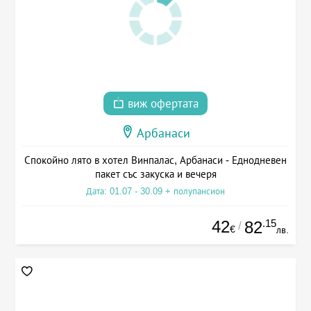
виж офертата
Арбанаси
Спокойно лято в хотел Винпалас, Арбанаси - Еднодневен
пакет със закуска и вечеря
Дата: 01.07 - 30.09 + полупансион
42
.15
82
/
€
лв.