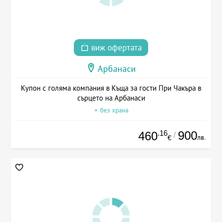
виж офертата
Арбанаси
Купон с голяма компания в Къща за гости При Чакъра в
сърцето на Арбанаси
+ без храна
.16
900
460
/
лв.
€