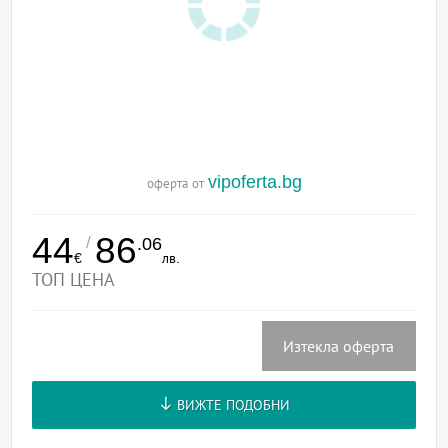
vipoferta.bg
оферта от
44
86
/
.06
€
лв.
ТОП ЦЕНА
Изтекла оферта
ВИЖТЕ ПОДОБНИ