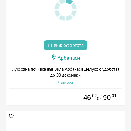
виж офертата
Арбанаси
Луксозна почивка във Вила Арбанаси Делукс с удобства
до 30 декември
+ закуска
.02
.01
46
90
/
€
лв.