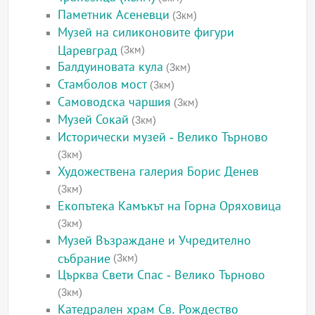
Паметник Асеневци
(3км)
Музей на силиконовите фигури
Царевград
(3км)
Балдуиновата кула
(3км)
Стамболов мост
(3км)
Самоводска чаршия
(3км)
Музей Сокай
(3км)
Исторически музей - Велико Търново
(3км)
Художествена галерия Борис Денев
(3км)
Екопътека Камъкът на Горна Оряховица
(3км)
Музей Възраждане и Учредително
събрание
(3км)
Църква Свети Спас - Велико Търново
(3км)
Катедрален храм Св. Рождество