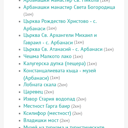
Арбанашки манастир Св. Никола
(1км)
Арбанашки манастир Света Богородица
(1км)
Църква Рождество Христово - с.
Арбанаси
(1км)
Църква Св. Архангели Михаил и
Гавраил - с. Арбанаси
(1км)
Църква Св. Атанасий - с. Арбанаси
(1км)
Чешма Малкото лако
(1км)
Калугерска дупка (пещера)
(1км)
Констанцалиевата къща - музей
(Арбанаси)
(1км)
Лобната скала
(2км)
Царевец
(2км)
Извор Стария водопад
(2км)
Местност Гарга баир
(2км)
Ксилифор (местност)
(2км)
Владишки мост
(2км)
Музей на туризма и туристическите