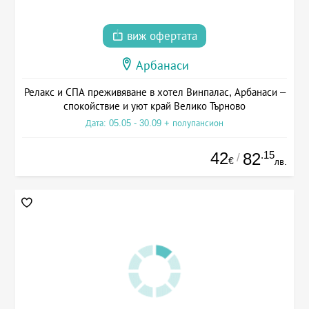
виж офертата
Арбанаси
Релакс и СПА преживяване в хотел Винпалас, Арбанаси –
спокойствие и уют край Велико Търново
Дата: 05.05 - 30.09 + полупансион
42
.15
82
/
€
лв.