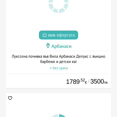
виж офертата
Арбанаси
Луксозна почивка във Вила Арбанаси Делукс с външно
барбекю и детски кът
+ без храна
.52
3500
1789
/
лв.
€