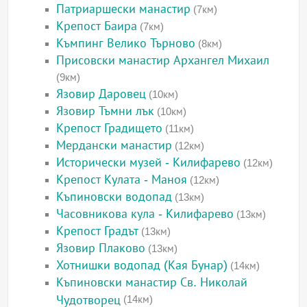
Патриаршески манастир
(7км)
Крепост Баира
(7км)
Къмпинг Велико Търново
(8км)
Присовски манастир Архангел Михаил
(9км)
Язовир Даровец
(10км)
Язовир Тъмни лък
(10км)
Крепост Градището
(11км)
Мердански манастир
(12км)
Исторически музей - Килифарево
(12км)
Крепост Кулата - Маноя
(12км)
Къпиновски водопад
(13км)
Часовникова кула - Килифарево
(13км)
Крепост Градът
(13км)
Язовир Плаково
(13км)
Хотнишки водопад (Кая Бунар)
(14км)
Къпиновски манастир Св. Николай
Чудотворец
(14км)