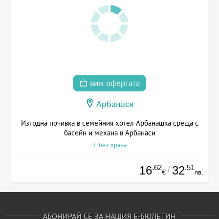
виж офертата
Арбанаси
Изгодна почивка в семейния хотел Арбанашка среща с
басейн и механа в Арбанаси
+ без храна
.62
.51
16
32
/
€
лв.
АБОНИРАЙ СЕ ЗА НАШИЯ Е-БЮЛЕТИН