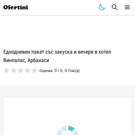
Почивки
Стоки
В града
Всички оферти
Ofertini
Еднодневен пакет със закуска и вечеря в хотел
Винпалас, Арбанаси
Оценка:
0
/
5
,
0
Глас(а)