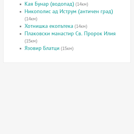
Кая Бунар (водопад)
(14км)
Никополис ад Иструм (античен град)
(14км)
Хотнишка екопътека
(14км)
Плаковски манастир Св. Пророк Илия
(15км)
Язовир Блатци
(15км)