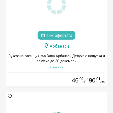
виж офертата
Арбанаси
Луксозна ваканция във Вила Арбанаси Делукс с нощувка и
закуска до 30 декември
+ закуска
.02
.01
46
90
/
€
лв.