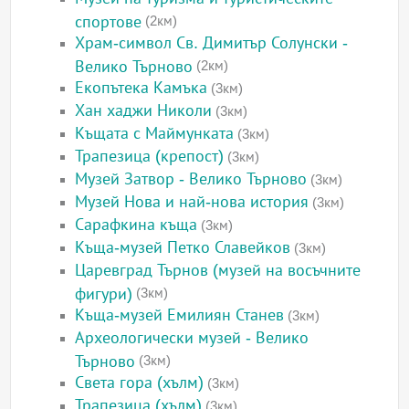
спортове
(2км)
Храм-символ Св. Димитър Солунски -
Велико Търново
(2км)
Екопътека Камъка
(3км)
Хан хаджи Николи
(3км)
Къщата с Маймунката
(3км)
Трапезица (крепост)
(3км)
Музей Затвор - Велико Търново
(3км)
Музей Нова и най-нова история
(3км)
Сарафкина къща
(3км)
Къща-музей Петко Славейков
(3км)
Царевград Търнов (музей на восъчните
фигури)
(3км)
Къща-музей Емилиян Станев
(3км)
Археологически музей - Велико
Търново
(3км)
Света гора (хълм)
(3км)
Трапезица (хълм)
(3км)