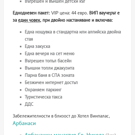
Вътрешен и външен детски кът
Еднодневен пакет:
VIP цена: 44 евро.
ВИП ваучерът е
за
един човек
, при двойно настаняване и включва:
Една нощувка в стандартна или алпийска двойна
стая
Една закуска
Една вечеря на сет меню
Вътрешен топъл басейн
Външни топли джакузита
Парна баня в СПА зоната
Безжичен интернет достъп
Охраняем паркинг
Туристическа такса
ДДС
Забележителности в близост до Хотел Винпалас,
Арбанаси