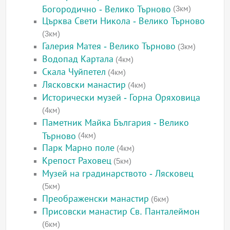
Богородично - Велико Търново
(3км)
Църква Свети Никола - Велико Търново
(3км)
Галерия Матея - Велико Търново
(3км)
Водопад Картала
(4км)
Скала Чуйпетел
(4км)
Лясковски манастир
(4км)
Исторически музей - Горна Оряховица
(4км)
Паметник Майка България - Велико
Търново
(4км)
Парк Марно поле
(4км)
Крепост Раховец
(5км)
Музей на градинарството - Лясковец
(5км)
Преображенски манастир
(6км)
Присовски манастир Св. Панталеймон
(6км)