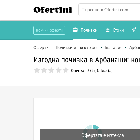
Ofertini
Почивки
Стоки
Всички оферти
Оферти
Почивки и Екскурзии
България
Арба
Изгодна почивка в Арбанаши: но
Оценка:
0
/
5
,
0
Глас(а)
Офертата е изтекла