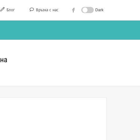
Блог
Връзка с нас
Dark
ана