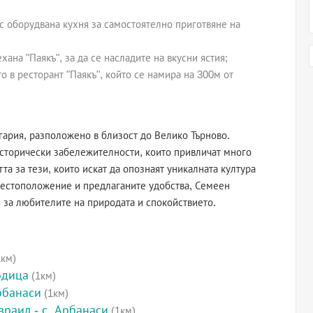
с оборудвана кухня за самостоятелно приготвяне на
хана "Паякъ", за да се насладите на вкусни ястия;
о в ресторант "Паякъ", който се намира на 300м от
гария, разположено в близост до Велико Търново.
исторически забележителности, които привличат много
та за тези, които искат да опознаят уникалната култура
 местоположение и предлаганите удобства, Семеен
 за любителите на природата и спокойствието.
км)
одица
(1км)
рбанаси
(1км)
враил - с. Арбанаси
(1км)