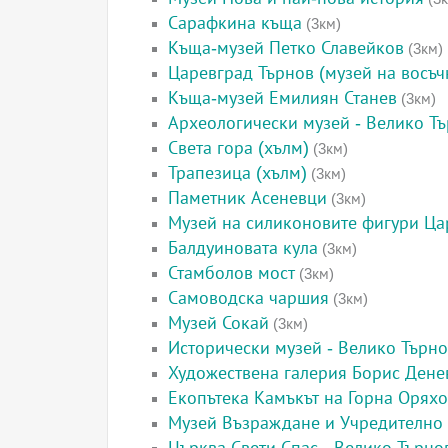
Сарафкина къща
(3км)
Къща-музей Петко Славейков
(3км)
Царевград Търнов (музей на восъч
Къща-музей Емилиян Станев
(3км)
Археологически музей - Велико Т
Света гора (хълм)
(3км)
Трапезица (хълм)
(3км)
Паметник Асеневци
(3км)
Музей на силиконовите фигури Ца
Балдуиновата кула
(3км)
Стамболов мост
(3км)
Самоводска чаршия
(3км)
Музей Сокай
(3км)
Исторически музей - Велико Търн
Художествена галерия Борис Дене
Екопътека Камъкът на Горна Орях
Музей Възраждане и Учредително