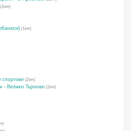
(1км)
рбанаси)
(1км)
е спортове
(2км)
и - Велико Търново
(2км)
м)
м)