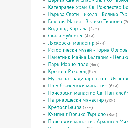
Църква Свети Спас - Велико Търно
Катедрален храм Св. Рождество Б
Църква Свети Никола - Велико Тъ
Галерия Матея - Велико Търново
(3
Водопад Картала
(4км)
Скала Чуйпетел
(4км)
Лясковски манастир
(4км)
Исторически музей - Горна Оряхо
Паметник Майка България - Велик
Парк Марно поле
(4км)
Крепост Раховец
(5км)
Музей на градинарството - Лясков
Преображенски манастир
(6км)
Присовски манастир Св. Панталей
Патриаршески манастир
(7км)
Крепост Баира
(7км)
Къмпинг Велико Търново
(8км)
Присовски манастир Архангел Ми