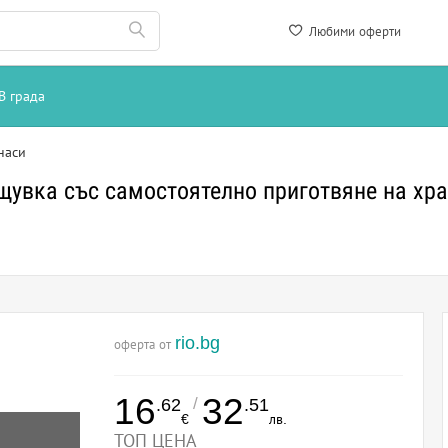
Любими оферти
В града
наси
щувка със самостоятелно приготвяне на хр
rio.bg
оферта от
16
32
/
.62
.51
€
лв.
ТОП ЦЕНА