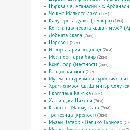
Църква Св. Атанасий - с. Арбанаси
Чешма Малкото лако
(1км)
Калугерска дупка (пещера)
(1км)
Констанцалиевата къща - музей (А
Лобната скала
(2км)
Царевец
(2км)
Извор Стария водопад
(2км)
Местност Гарга баир
(2км)
Ксилифор (местност)
(2км)
Владишки мост
(2км)
Музей на туризма и туристическит
Храм-символ Св. Димитър Солунск
Екопътека Камъка
(3км)
Хан хаджи Николи
(3км)
Къщата с Маймунката
(3км)
Трапезица (крепост)
(3км)
Музей Затвор - Велико Търново
(3к
Музей Нова и най-нова история
(3к