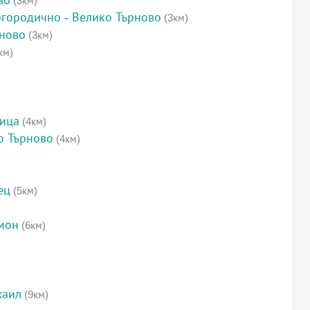
во
(3км)
огородично - Велико Търново
(3км)
рново
(3км)
км)
вица
(4км)
о Търново
(4км)
ец
(5км)
мон
(6км)
хаил
(9км)