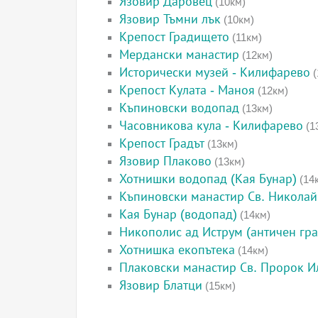
Язовир Даровец
(10км)
Язовир Тъмни лък
(10км)
Крепост Градището
(11км)
Мердански манастир
(12км)
Исторически музей - Килифарево
(
Крепост Кулата - Маноя
(12км)
Къпиновски водопад
(13км)
Часовникова кула - Килифарево
(1
Крепост Градът
(13км)
Язовир Плаково
(13км)
Хотнишки водопад (Кая Бунар)
(14
Къпиновски манастир Св. Николай
Кая Бунар (водопад)
(14км)
Никополис ад Иструм (античен гра
Хотнишка екопътека
(14км)
Плаковски манастир Св. Пророк И
Язовир Блатци
(15км)