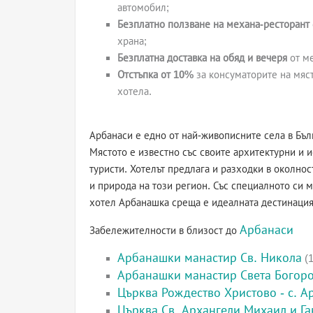
автомобил;
Безплатно ползване на механа-ресторант
храна;
Безплатна доставка на обяд и вечеря
от ме
Отстъпка от 10%
за консуматорите на мяст
хотела.
Арбанаси е едно от най-живописните села в Бъл
Мястото е известно със своите архитектурни и 
туристи. Хотелът предлага и разходки в околност
и природа на този регион. Със специалното си
хотел Арбанашка среща е идеалната дестинация
Арбанаси
Забележителности в близост до
Арбанашки манастир Св. Никола
(1
Арбанашки манастир Света Богор
Църква Рождество Христово - с. А
Църква Св. Архангели Михаил и Га