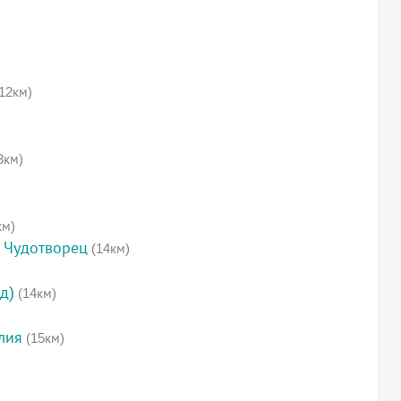
12км)
3км)
км)
 Чудотворец
(14км)
д)
(14км)
лия
(15км)