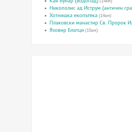
Кая Бунар (водопад)
(14км)
Никополис ад Иструм (античен гра
Хотнишка екопътека
(14км)
Плаковски манастир Св. Пророк И
Язовир Блатци
(15км)