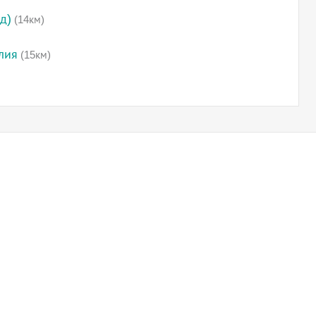
д)
(14км)
лия
(15км)