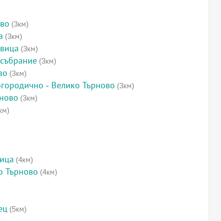
ово
(3км)
в
(3км)
овица
(3км)
 събрание
(3км)
во
(3км)
огородично - Велико Търново
(3км)
рново
(3км)
км)
вица
(4км)
о Търново
(4км)
ец
(5км)