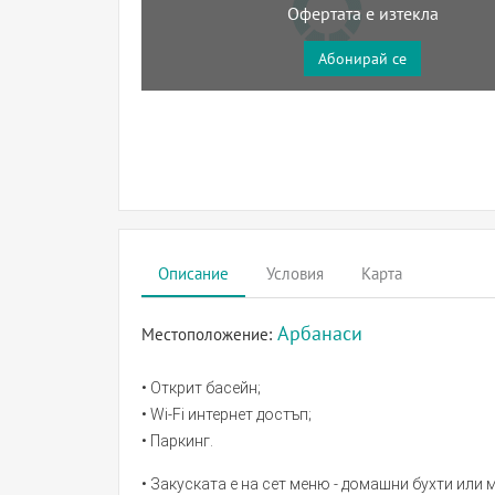
Офертата е изтекла
Абонирай се
Описание
Условия
Карта
Арбанаси
Местоположение:
• Открит басейн;
• Wi-Fi интернет достъп;
• Паркинг.
• Закуската е на сет меню - домашни бухти или