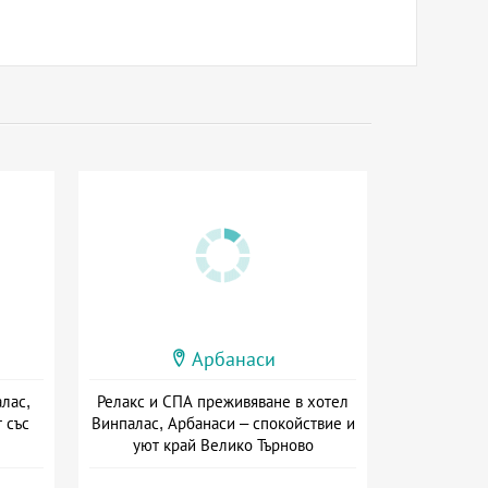
Арбанаси
лас,
Релакс и СПА преживяване в хотел
 със
Винпалас, Арбанаси – спокойствие и
уют край Велико Търново
ион
Дата: 05.05 - 30.09 + полупансион