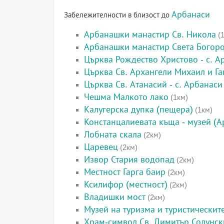
Арбанаси
Забележителности в близост до
Арбанашки манастир Св. Никола
(1
Арбанашки манастир Света Богор
Църква Рождество Христово - с. А
Църква Св. Архангели Михаил и Га
Църква Св. Атанасий - с. Арбанаси
Чешма Малкото лако
(1км)
Калугерска дупка (пещера)
(1км)
Констанцалиевата къща - музей (А
Лобната скала
(2км)
Царевец
(2км)
Извор Стария водопад
(2км)
Местност Гарга баир
(2км)
Ксилифор (местност)
(2км)
Владишки мост
(2км)
Музей на туризма и туристическит
Храм-символ Св. Димитър Солунск