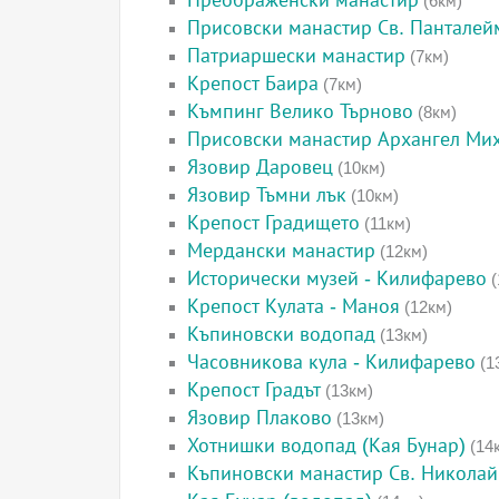
Преображенски манастир
(6км)
Присовски манастир Св. Панталей
Патриаршески манастир
(7км)
Крепост Баира
(7км)
Къмпинг Велико Търново
(8км)
Присовски манастир Архангел Ми
Язовир Даровец
(10км)
Язовир Тъмни лък
(10км)
Крепост Градището
(11км)
Мердански манастир
(12км)
Исторически музей - Килифарево
(
Крепост Кулата - Маноя
(12км)
Къпиновски водопад
(13км)
Часовникова кула - Килифарево
(1
Крепост Градът
(13км)
Язовир Плаково
(13км)
Хотнишки водопад (Кая Бунар)
(14
Къпиновски манастир Св. Николай