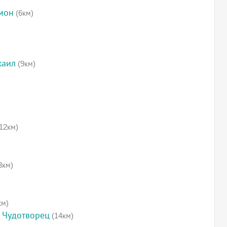
мон
(6км)
хаил
(9км)
12км)
3км)
км)
 Чудотворец
(14км)