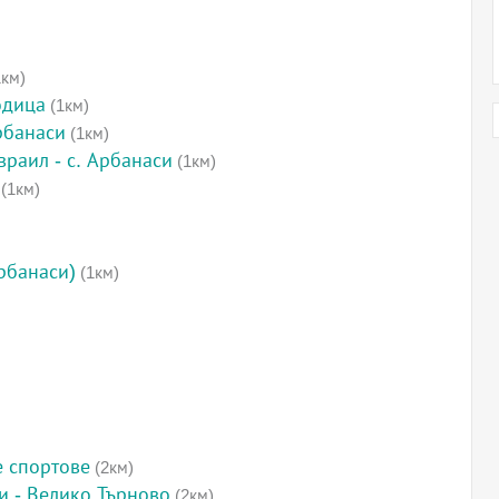
км)
одица
(1км)
рбанаси
(1км)
враил - с. Арбанаси
(1км)
(1км)
рбанаси)
(1км)
е спортове
(2км)
и - Велико Търново
(2км)