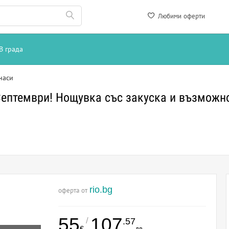
Любими оферти
В града
наси
ептември! Нощувка със закуска и възможно
rio.bg
оферта от
55
107
/
.57
€
лв.