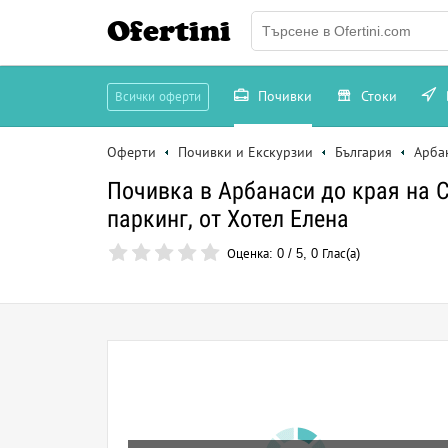
Ofertini
Почивки
Стоки
Всички оферти
Оферти
Почивки и Екскурзии
България
Арба
Почивка в Арбанаси до края на С
паркинг, от Хотел Елена
Оценка:
0
/
5
,
0
Глас(а)