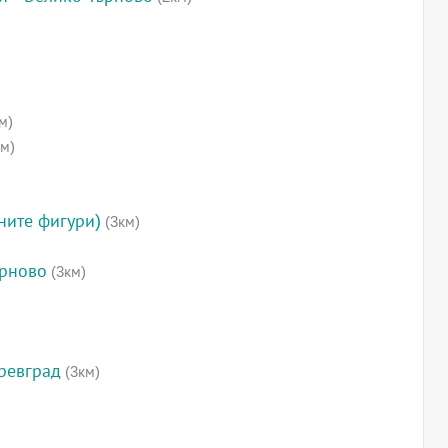
м)
м)
ните фигури)
(3км)
ърново
(3км)
ревград
(3км)