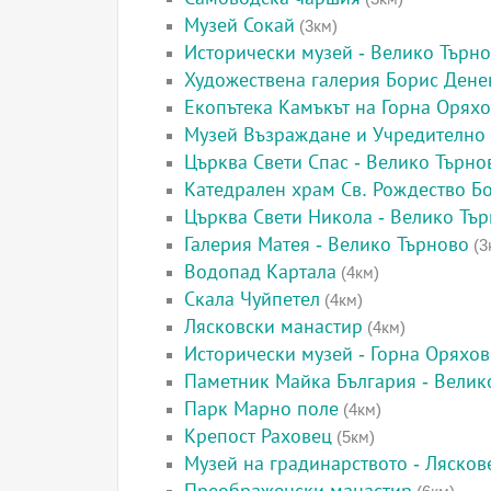
Музей Сокай
(3км)
Исторически музей - Велико Търн
Художествена галерия Борис Дене
Екопътека Камъкът на Горна Орях
Музей Възраждане и Учредително
Църква Свети Спас - Велико Търно
Катедрален храм Св. Рождество Б
Църква Свети Никола - Велико Тъ
Галерия Матея - Велико Търново
(3
Водопад Картала
(4км)
Скала Чуйпетел
(4км)
Лясковски манастир
(4км)
Исторически музей - Горна Оряхо
Паметник Майка България - Велик
Парк Марно поле
(4км)
Крепост Раховец
(5км)
Музей на градинарството - Лясков