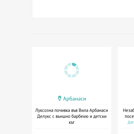
Арбанаси
Луксозна почивка във Вила Арбанаси
Незаб
Делукс с външно барбекю и детски
посе
кът
Дат
+ без храна