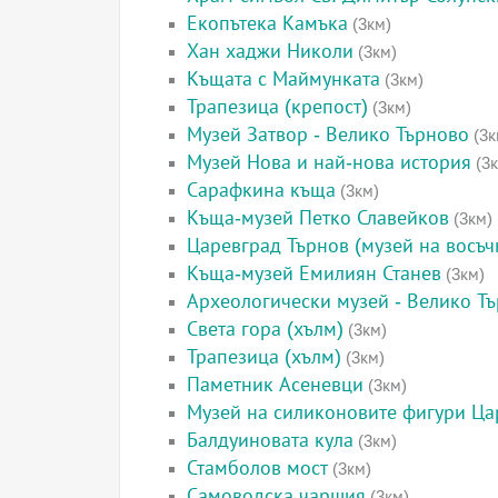
Екопътека Камъка
(3км)
Хан хаджи Николи
(3км)
Къщата с Маймунката
(3км)
Трапезица (крепост)
(3км)
Музей Затвор - Велико Търново
(3к
Музей Нова и най-нова история
(3к
Сарафкина къща
(3км)
Къща-музей Петко Славейков
(3км)
Царевград Търнов (музей на восъч
Къща-музей Емилиян Станев
(3км)
Археологически музей - Велико Т
Света гора (хълм)
(3км)
Трапезица (хълм)
(3км)
Паметник Асеневци
(3км)
Музей на силиконовите фигури Ца
Балдуиновата кула
(3км)
Стамболов мост
(3км)
Самоводска чаршия
(3км)