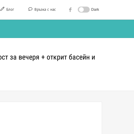
Блог
Връзка с нас
Dark
ст за вечеря + открит басейн и