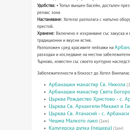
Удобства:
• Топъл външен басейн, достъпен през
релакс зона
Настаняване:
Хотелът разполага с напълно обору
престой.
Хранене:
Включено е изхранване със закуска и в
традиционни и вкусни ястия.
Арбан
Разположен сред красивите пейзажи на
разходки и изследване на местни забележителн
Търново, известен със своето културно наследст
Забележителности в близост до Хотел Винпалас
Арбанашки манастир Св. Никола
(1
Арбанашки манастир Света Богор
Църква Рождество Христово - с. А
Църква Св. Архангели Михаил и Га
Църква Св. Атанасий - с. Арбанаси
Чешма Малкото лако
(1км)
Калугерска дупка (пещера)
(1км)