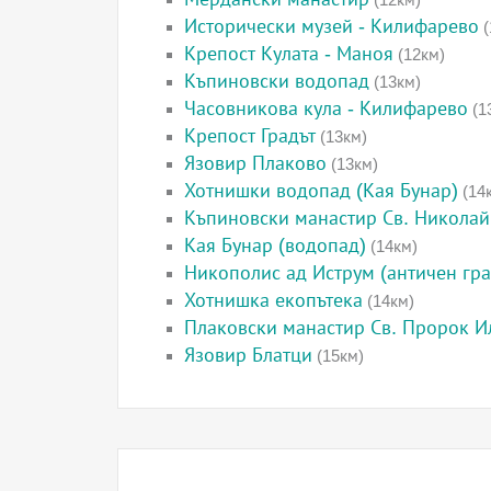
Исторически музей - Килифарево
(
Крепост Кулата - Маноя
(12км)
Къпиновски водопад
(13км)
Часовникова кула - Килифарево
(1
Крепост Градът
(13км)
Язовир Плаково
(13км)
Хотнишки водопад (Кая Бунар)
(14
Къпиновски манастир Св. Николай
Кая Бунар (водопад)
(14км)
Никополис ад Иструм (античен гра
Хотнишка екопътека
(14км)
Плаковски манастир Св. Пророк И
Язовир Блатци
(15км)