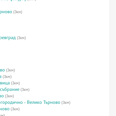
ърново
(3км)
ревград
(3км)
ово
(3км)
в
(3км)
овица
(3км)
 събрание
(3км)
во
(3км)
огородично - Велико Търново
(3км)
рново
(3км)
км)