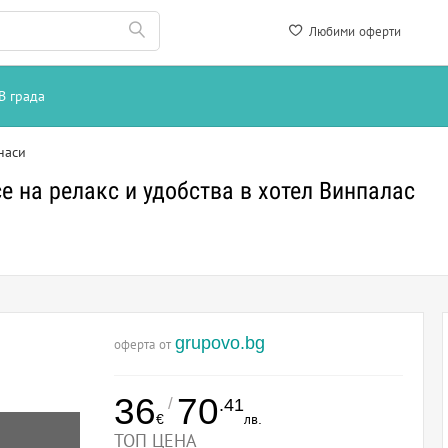
Любими оферти
В града
наси
е на релакс и удобства в хотел Винпалас
grupovo.bg
оферта от
36
70
/
.41
€
лв.
ТОП ЦЕНА