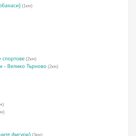
рбанаси)
(1км)
е спортове
(2км)
и - Велико Търново
(2км)
м)
м)
ните фигури)
(3км)