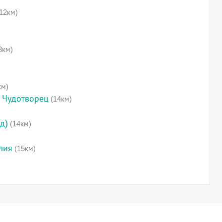
12км)
3км)
км)
 Чудотворец
(14км)
д)
(14км)
лия
(15км)