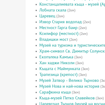
Констанцалиевата къща - музей (А
Лобната скала
(2км)
Царевец
(2км)
Извор Стария водопад
(2км)
Местност Гарга баир
(2км)
Ксилифор (местност)
(2км)
Владишки мост
(2км)
Музей на туризма и туристическит
Храм-символ Св. Димитър Солунск
Екопътека Камъка
(3км)
Хан хаджи Николи
(3км)
Къщата с Маймунката
(3км)
Трапезица (крепост)
(3км)
Музей Затвор - Велико Търново
(3к
Музей Нова и най-нова история
(3к
Сарафкина къща
(3км)
Къща-музей Петко Славейков
(3км)
Царевград Търнов (музей на восъч