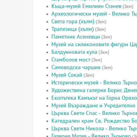
Къща-музей Емилиян Станев
(3км)
Археологически музей - Велико Т
Света гора (хълм)
(3км)
Трапезица (хълм)
(3км)
Паметник Асеневци
(3км)
Музей на силиконовите фигури Ца
Балдуиновата кула
(3км)
Стамболов мост
(3км)
Самоводска чаршия
(3км)
Музей Сокай
(3км)
Исторически музей - Велико Търн
Художествена галерия Борис Дене
Екопътека Камъкът на Горна Орях
Музей Възраждане и Учредително
Църква Свети Спас - Велико Търно
Катедрален храм Св. Рождество Б
Църква Свети Никола - Велико Тъ
Галерия Матея - Велико Търново
(3