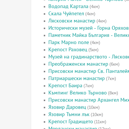
Водопад Картала
(4км)
Скала Чуйпетел
(4км)
Лясковски манастир
(4км)
Исторически музей - Горна Оряхо
Паметник Майка България - Велик
Парк Марно поле
(4км)
Крепост Раховец
(5км)
Музей на градинарството - Лясков
Преображенски манастир
(6км)
Присовски манастир Св. Панталей
Патриаршески манастир
(7км)
Крепост Баира
(7км)
Къмпинг Велико Търново
(8км)
Присовски манастир Архангел Ми
Язовир Даровец
(10км)
Язовир Тъмни лък
(10км)
Крепост Градището
(11км)
Мердански манастир
(12км)