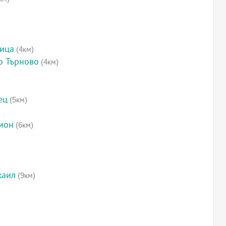
вица
(4км)
о Търново
(4км)
ец
(5км)
мон
(6км)
хаил
(9км)