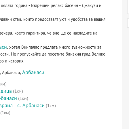
 цялата година • Вътрешен релакс басейн • Джакузи и
двани стаи, които предоставят уют и удобства за вашия
ечеря, което гарантира, че вие ще се насладите на
аси
, хотел Винпалас предлага много възможности за
ости. Не пропускайте да посетите близкия град Велико
во и история.
Арбанаси
, Арбанаси,
км)
одица
(1км)
рбанаси
(1км)
враил - с. Арбанаси
(1км)
(1км)