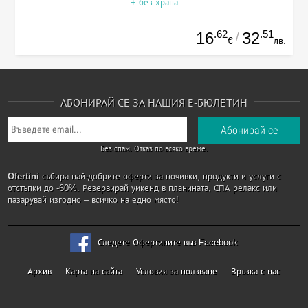
+ без храна
.62
.51
16
32
/
€
лв.
АБОНИРАЙ СЕ ЗА НАШИЯ Е-БЮЛЕТИН
Без спам. Отказ по всяко време.
Ofertini
събира най-добрите оферти за почивки, продукти и услуги с
отстъпки до -60%. Резервирай уикенд в планината, СПА релакс или
пазарувай изгодно – всичко на едно място!
Следете Офертините във Facebook
Архив
Карта на сайта
Условия за ползване
Връзка с нас