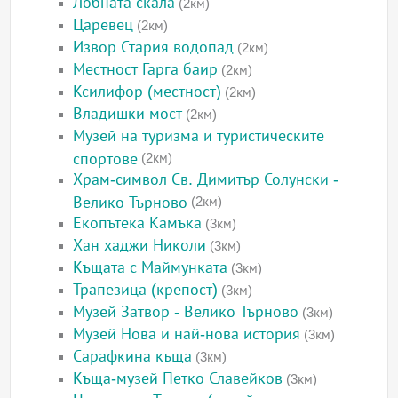
Лобната скала
(2км)
Царевец
(2км)
Извор Стария водопад
(2км)
Местност Гарга баир
(2км)
Ксилифор (местност)
(2км)
Владишки мост
(2км)
Музей на туризма и туристическите
спортове
(2км)
Храм-символ Св. Димитър Солунски -
Велико Търново
(2км)
Екопътека Камъка
(3км)
Хан хаджи Николи
(3км)
Къщата с Маймунката
(3км)
Трапезица (крепост)
(3км)
Музей Затвор - Велико Търново
(3км)
Музей Нова и най-нова история
(3км)
Сарафкина къща
(3км)
Къща-музей Петко Славейков
(3км)