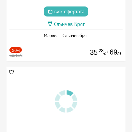
виж офертата
Слънчев Бряг
Марвел - Слънчев бряг
-30%
.28
69
35
/
лв.
€
50.11€