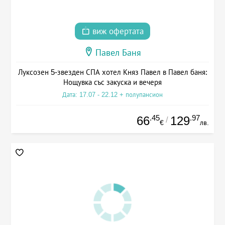
виж офертата
Павел Баня
Луксозен 5-звезден СПА хотел Княз Павел в Павел баня:
Нощувка със закуска и вечеря
Дата: 17.07 - 22.12 + полупансион
.45
.97
66
129
/
€
лв.