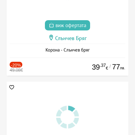
виж офертата
Слънчев Бряг
Корона - Слънчев бряг
-20%
.37
77
39
/
лв.
€
49.08€