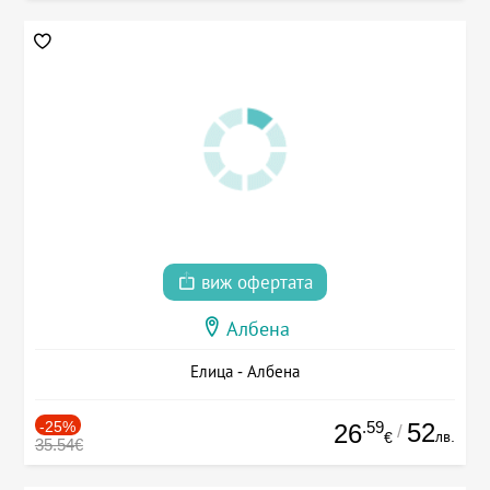
виж офертата
Албена
Елица - Албена
-25%
.59
52
26
/
лв.
€
35.54€