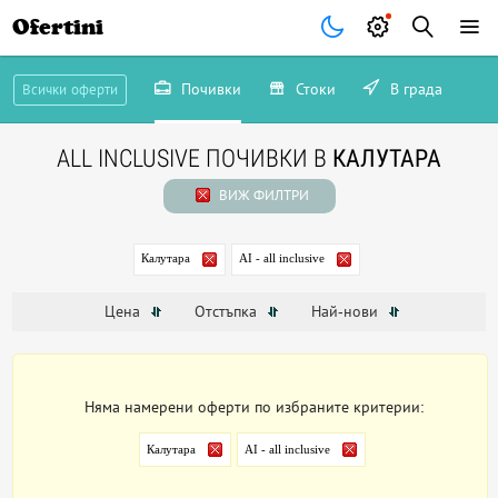
Ofertini
Почивки
Стоки
В града
Всички оферти
ALL INCLUSIVE ПОЧИВКИ В
КАЛУТАРА
ВИЖ ФИЛТРИ
Калутара
AI - all inclusive
Цена
Отстъпка
Най-нови
Няма намерени оферти по избраните критерии:
Калутара
AI - all inclusive