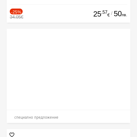
-25%
.57
50
25
/
лв.
€
34.05€
специално предложение