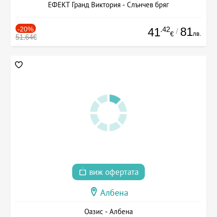
ЕФЕКТ Гранд Виктория - Слънчев бряг
-20%
.42
81
41
/
лв.
€
51.64€
виж офертата
Албена
Оазис - Албена