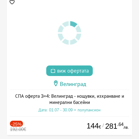
виж офертата
Велинград
СПА оферта 3=4: Велинград - нощувки, изхранване и
минерални басейни
Дата: 01.07 - 30.09 + полупансион
-25%
144
.64
281
/
€
лв.
192.00€