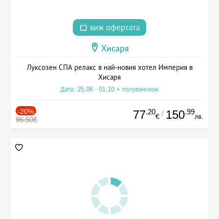
виж офертата
Хисаря
Луксозен СПА релакс в най-новия хотел Империя в
Хисаря
Дата: 25.06 - 01.10 + полупансион
-20%
.20
.99
77
150
/
€
лв.
96.50€