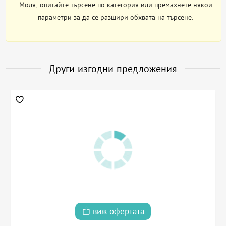
Моля, опитайте търсене по категория или премахнете някои
параметри за да се разшири обхвата на търсене.
Други изгодни предложения
виж офертата