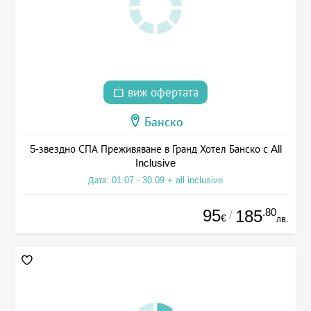
виж офертата
Банско
5-звездно СПА Преживяване в Гранд Хотел Банско с All
Inclusive
Дата: 01.07 - 30.09 + all inclusive
95
.80
185
/
€
лв.