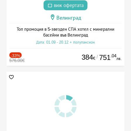
виж офертата
Велинград
Топ промоция в 5-звезден СПА хотел с минерални
басейни във Велинград
Дата: 01.09 - 20.12 + полупансион
-33%
384
.04
751
/
€
лв.
576.00€