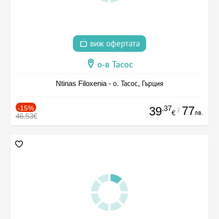
виж офертата
о-в Тасос
Ntinas Filoxenia - о. Тасос, Гърция
-15%
.37
77
39
/
лв.
€
46.53€