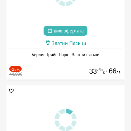
виж офертата
Златни Пясъци
Берлин Грийн Парк - Златни пясъци
-25%
.75
66
33
/
лв.
€
44.99€