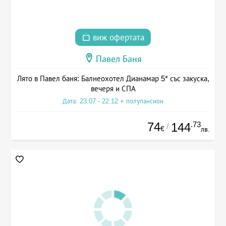
виж офертата
Павел Баня
Лято в Павел баня: Балнеохотел Дианамар 5* със закуска,
вечеря и СПА
Дата: 23.07 - 22.12 + полупансион
74
.73
144
/
€
лв.