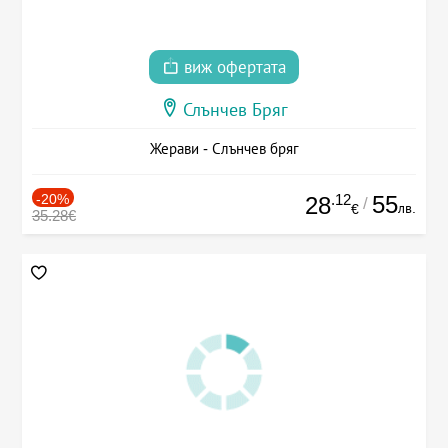
виж офертата
Слънчев Бряг
Жерави - Слънчев бряг
-20%
.12
55
28
/
лв.
€
35.28€