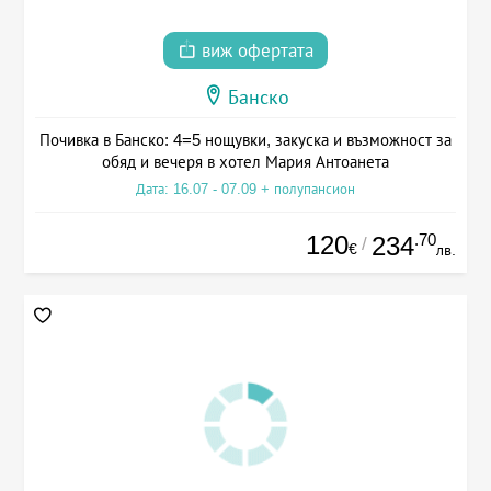
виж офертата
Банско
Почивка в Банско: 4=5 нощувки, закуска и възможност за
обяд и вечеря в хотел Мария Антоанета
Дата: 16.07 - 07.09 + полупансион
120
.70
234
/
€
лв.