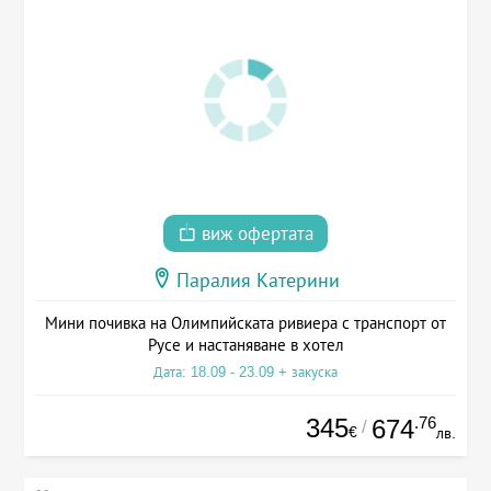
виж офертата
Паралия Катерини
Мини почивка на Олимпийската ривиера с транспорт от
Русе и настаняване в хотел
Дата: 18.09 - 23.09 + закуска
345
.76
674
/
€
лв.