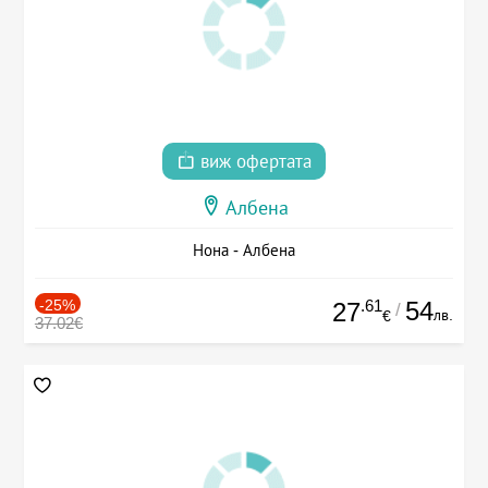
виж офертата
Албена
Нона - Албена
-25%
.61
54
27
/
лв.
€
37.02€