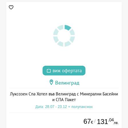
виж офертата
Велинград
Луксозен Спа Хотел във Велинград с Минерални Басейни
и СПА Пакет
Дата: 28.07 - 23.12 + полупансион
67
.04
131
/
€
лв.