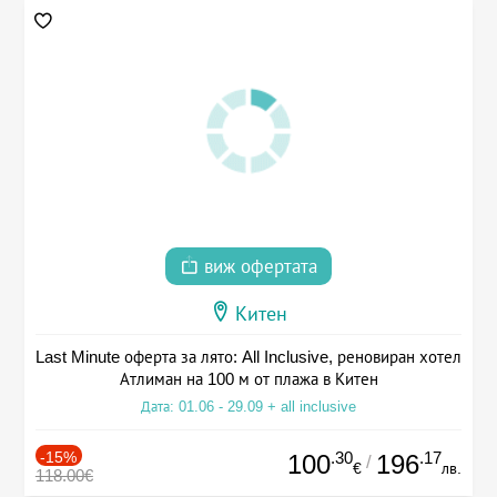
виж офертата
Китен
Last Minute оферта за лято: All Inclusive, реновиран хотел
Атлиман на 100 м от плажа в Китен
Дата: 01.06 - 29.09 + all inclusive
-15%
.30
.17
100
196
/
€
лв.
118.00€