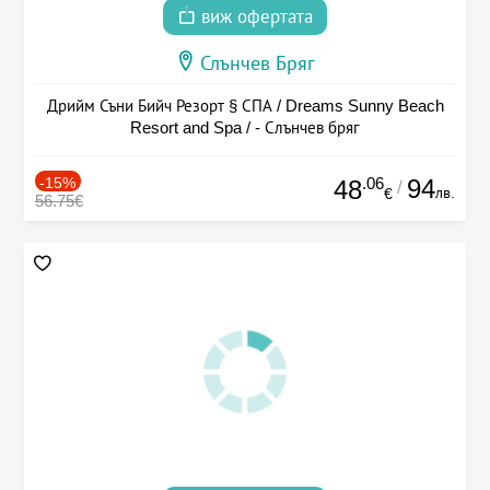
виж офертата
Слънчев Бряг
Дрийм Съни Бийч Резорт § СПА / Dreams Sunny Beach
Resort and Spa / - Слънчев бряг
-15%
.06
94
48
/
лв.
€
56.75€