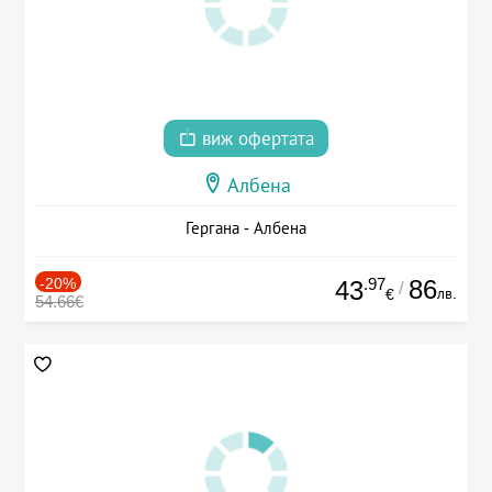
виж офертата
Албена
Гергана - Албена
-20%
.97
86
43
/
лв.
€
54.66€