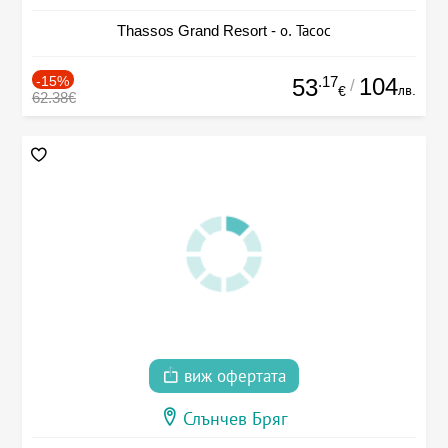
Thassos Grand Resort - о. Тасос
-15%
.17
104
53
/
лв.
€
62.38€
виж офертата
Слънчев Бряг