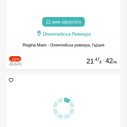
виж офертата
Олимпийска Ривиера
Regina Mare - Олимпийска ривиера, Гърция
-16%
.47
42
21
/
лв.
€
25.57€