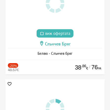
виж офертата
Слънчев Бряг
Белвю - Слънчев бряг
-20%
.86
76
38
/
лв.
€
48.57€