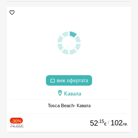
виж офертата
Кавала
Tosca Beach- Кавала
-30%
.15
102
52
/
лв.
€
74.65€