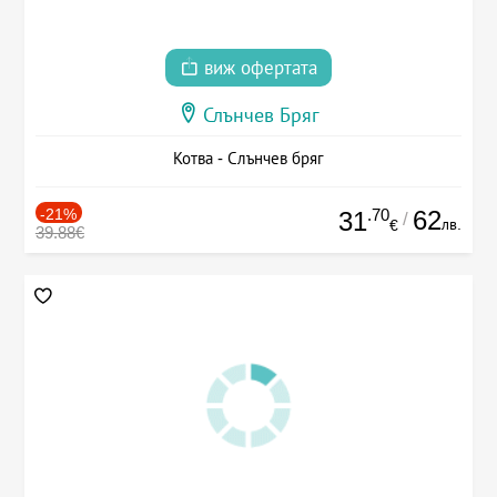
виж офертата
Слънчев Бряг
Котва - Слънчев бряг
-21%
.70
62
31
/
лв.
€
39.88€