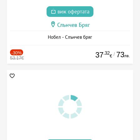
виж офертата
Слънчев Бряг
Нобел - Слънчев бряг
-30%
.32
73
37
/
лв.
€
53.17€