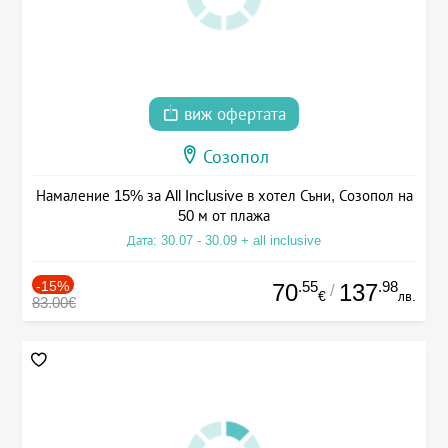
виж офертата
Созопол
Намаление 15% за All Inclusive в хотел Съни, Созопол на
50 м от плажа
Дата: 30.07 - 30.09 + all inclusive
-15%
.55
.98
70
137
/
€
лв.
83.00€