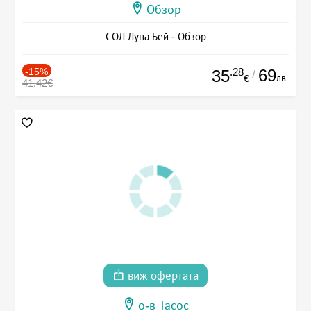
Обзор
СОЛ Луна Бей - Обзор
-15%
.28
69
35
/
лв.
€
41.42€
виж офертата
о-в Тасос