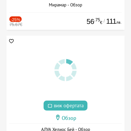
Мирамар - Обзор
-25%
.75
111
56
/
лв.
€
75.67€
виж офертата
Обзор
АЛУА Хелиос Бей - Обзор