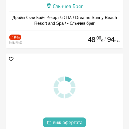
Слънчев Бряг
Дрийм Съни Бийч Резорт § СПА / Dreams Sunny Beach
Resort and Spa / - Слънчев бряг
-15%
.06
94
48
/
лв.
€
56.75€
виж офертата