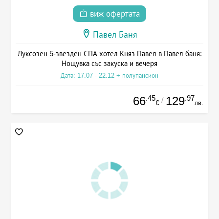
виж офертата
Павел Баня
Луксозен 5-звезден СПА хотел Княз Павел в Павел баня:
Нощувка със закуска и вечеря
Дата: 17.07 - 22.12 + полупансион
.45
.97
66
129
/
€
лв.