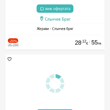
виж офертата
Слънчев Бряг
Жерави - Слънчев бряг
-20%
.12
55
28
/
лв.
€
35.28€