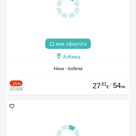
виж офертата
Албена
Нона - Албена
-25%
.61
54
27
/
лв.
€
37.02€