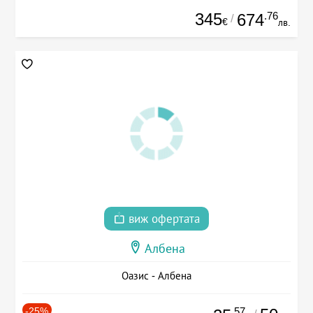
345
.76
674
/
€
лв.
виж офертата
Албена
Оазис - Албена
-25%
.57