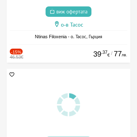
виж офертата
о-в Тасос
Ntinas Filoxenia - о. Тасос, Гърция
-15%
.37
77
39
/
лв.
€
46.53€