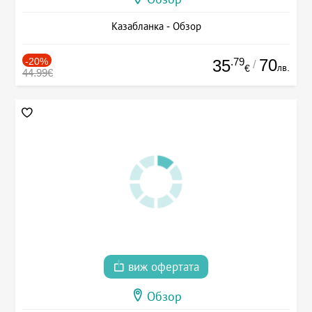
Казабланка - Обзор
-20%
.79
70
35
/
лв.
€
44.99€
виж офертата
Обзор