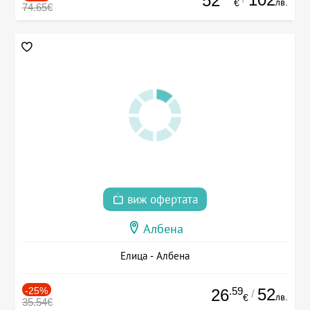
52
лв.
€
74.65€
виж офертата
Албена
Елица - Албена
-25%
.59
52
26
/
лв.
€
35.54€