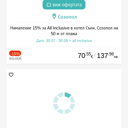
виж офертата
Созопол
Намаление 15% за All Inclusive в хотел Съни, Созопол на
50 м от плажа
Дата: 30.07 - 30.09 + all inclusive
-15%
.55
.98
70
137
/
€
лв.
83.00€