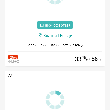
виж офертата
Златни Пясъци
Берлин Грийн Парк - Златни пясъци
-25%
.75
66
33
/
лв.
€
44.99€