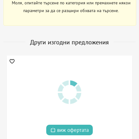
Моля, опитайте търсене по категория или премахнете някои
параметри за да се разшири обхвата на търсене.
Други изгодни предложения
виж офертата