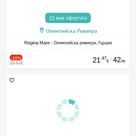
виж офертата
Олимпийска Ривиера
Regina Mare - Олимпийска ривиера, Гърция
-16%
.47
42
21
/
лв.
€
25.57€