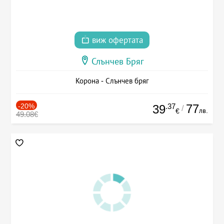
виж офертата
Слънчев Бряг
Корона - Слънчев бряг
-20%
.37
77
39
/
лв.
€
49.08€