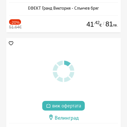
ЕФЕКТ Гранд Виктория - Слънчев бряг
-20%
.42
81
41
/
лв.
€
51.64€
виж офертата
Велинград