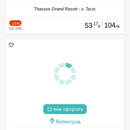
Thassos Grand Resort - о. Тасос
-15%
.17
104
53
/
лв.
€
62.38€
виж офертата
Велинград