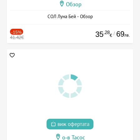
Обзор
СОЛ Луна Бей - Обзор
-15%
.28
69
35
/
лв.
€
41.42€
виж офертата
о-в Тасос