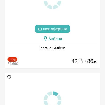
виж офертата
Албена
Гергана - Албена
-20%
.97
86
43
/
лв.
€
54.66€