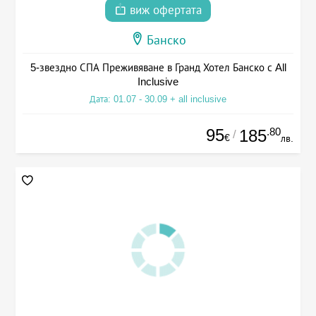
виж офертата
Банско
5-звездно СПА Преживяване в Гранд Хотел Банско с All
Inclusive
Дата: 01.07 - 30.09 + all inclusive
95
.80
185
/
€
лв.