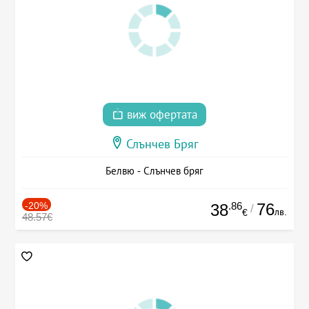
виж офертата
Слънчев Бряг
Белвю - Слънчев бряг
-20%
.86
76
38
/
лв.
€
48.57€