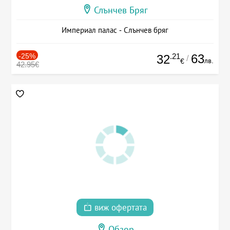
Слънчев Бряг
Империал палас - Слънчев бряг
-25%
.21
63
32
/
лв.
€
42.95€
виж офертата
Обзор