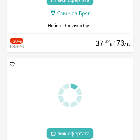
виж офертата
Слънчев Бряг
Нобел - Слънчев бряг
-30%
.32
73
37
/
лв.
€
53.17€
виж офертата