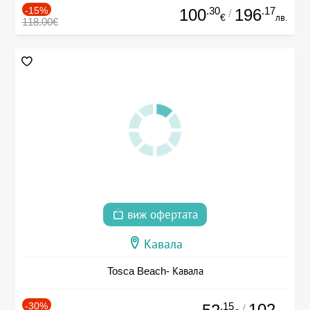
-15%
.30
.17
100
196
/
€
лв.
118.00€
виж офертата
Кавала
Tosca Beach- Кавала
-30%
.15
102
/