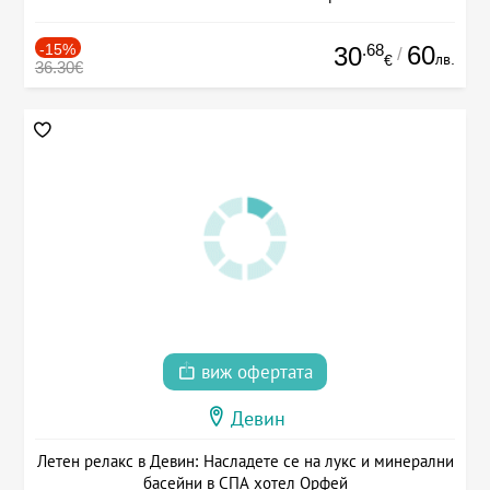
-15%
.68
60
30
/
лв.
€
36.30€
виж офертата
Девин
Летен релакс в Девин: Насладете се на лукс и минерални
басейни в СПА хотел Орфей