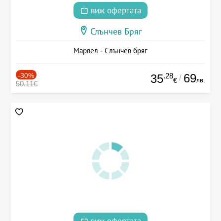
виж офертата
Слънчев Бряг
Марвел - Слънчев бряг
-30%
.28
69
35
/
лв.
€
50.11€