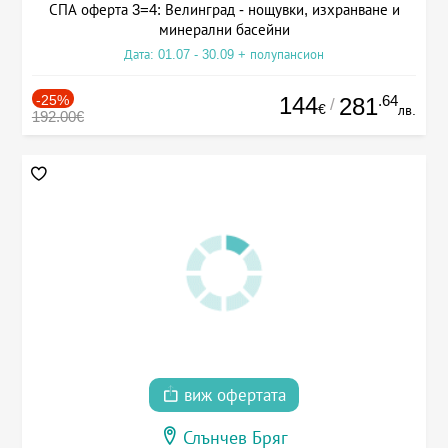
СПА оферта 3=4: Велинград - нощувки, изхранване и
минерални басейни
Дата: 01.07 - 30.09 + полупансион
-25%
144
.64
281
/
€
лв.
192.00€
виж офертата
Слънчев Бряг