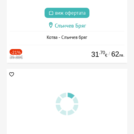
виж офертата
Слънчев Бряг
Котва - Слънчев бряг
-21%
.70
62
31
/
лв.
€
39.88€