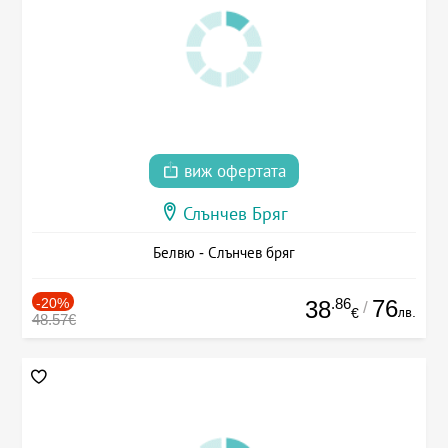
виж офертата
Слънчев Бряг
Белвю - Слънчев бряг
-20%
.86
76
38
/
лв.
€
48.57€