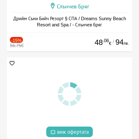
Слънчев Бряг
Дрийм Съни Бийч Резорт § СПА / Dreams Sunny Beach
Resort and Spa / - Слънчев бряг
-15%
.06
94
48
/
лв.
€
56.75€
виж офертата