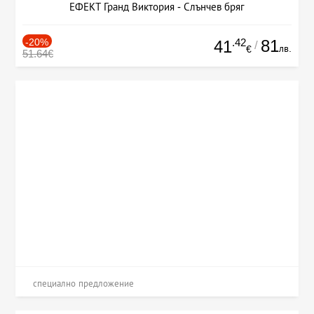
ЕФЕКТ Гранд Виктория - Слънчев бряг
-20%
.42
81
41
/
лв.
€
51.64€
специално предложение