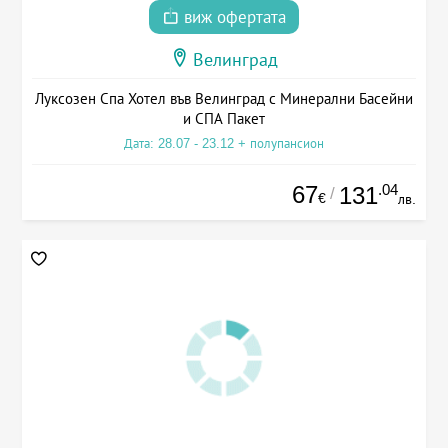
виж офертата
Велинград
Луксозен Спа Хотел във Велинград с Минерални Басейни
и СПА Пакет
Дата: 28.07 - 23.12 + полупансион
67
.04
131
/
€
лв.