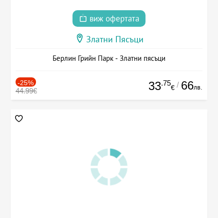
виж офертата
Златни Пясъци
Берлин Грийн Парк - Златни пясъци
-25%
.75
66
33
/
лв.
€
44.99€