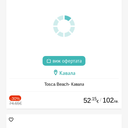
виж офертата
Кавала
Tosca Beach- Кавала
-30%
.15
102
52
/
лв.
€
74.65€