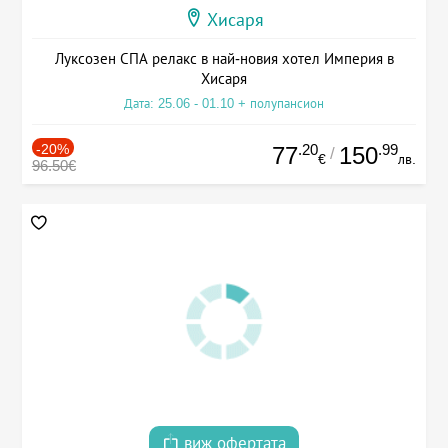
Хисаря
Луксозен СПА релакс в най-новия хотел Империя в
Хисаря
Дата: 25.06 - 01.10 + полупансион
-20%
.20
.99
77
150
/
€
лв.
96.50€
виж офертата