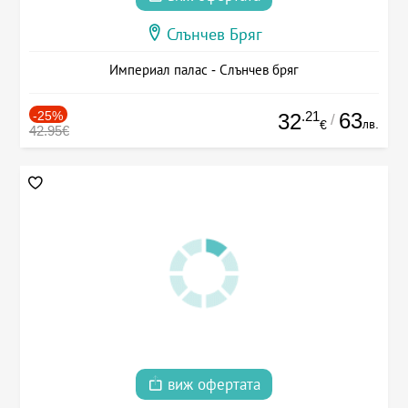
Слънчев Бряг
Империал палас - Слънчев бряг
-25%
.21
63
32
/
лв.
€
42.95€
виж офертата