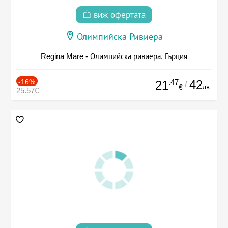
виж офертата
Олимпийска Ривиера
Regina Mare - Олимпийска ривиера, Гърция
-16%
.47
42
21
/
лв.
€
25.57€