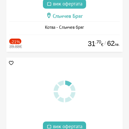
виж офертата
Слънчев Бряг
Котва - Слънчев бряг
-21%
.70
62
31
/
лв.
€
39.88€
виж офертата