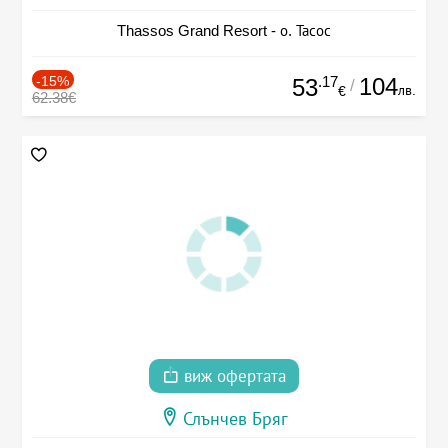
Thassos Grand Resort - о. Тасос
-15%
.17
104
53
/
лв.
€
62.38€
виж офертата
Слънчев Бряг