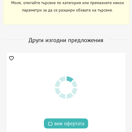
Моля, опитайте търсене по категория или премахнете някои
параметри за да се разшири обхвата на търсене.
Други изгодни предложения
виж офертата