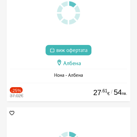
виж офертата
Албена
Нона - Албена
-25%
.61
54
27
/
лв.
€
37.02€