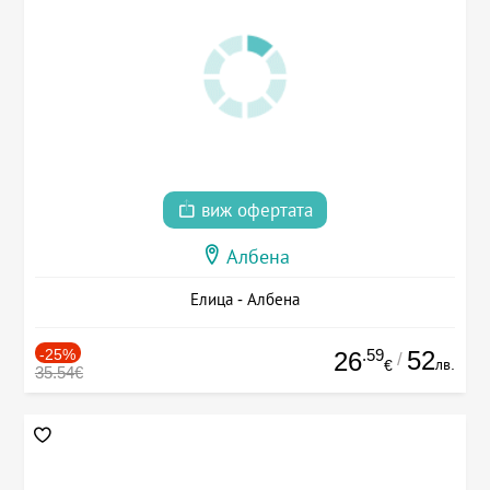
виж офертата
Албена
Елица - Албена
-25%
.59
52
26
/
лв.
€
35.54€