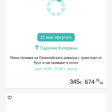
виж офертата
Паралия Катерини
Мини почивка на Олимпийската ривиера с транспорт от
Русе и настаняване в хотел
Дата: 18.09 - 23.09 + закуска
345
.76
674
/
€
лв.