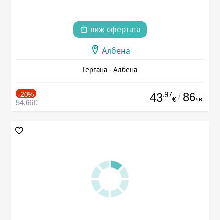
виж офертата
Албена
Гергана - Албена
-20%
.97
86
43
/
лв.
€
54.66€