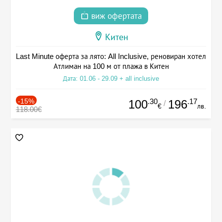
виж офертата
Китен
Last Minute оферта за лято: All Inclusive, реновиран хотел
Атлиман на 100 м от плажа в Китен
Дата: 01.06 - 29.09 + all inclusive
-15%
.30
.17
100
196
/
€
лв.
118.00€