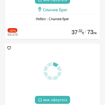
Слънчев Бряг
Нобел - Слънчев бряг
-30%
.32
73
37
/
лв.
€
53.17€
виж офертата