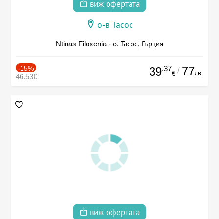
виж офертата
о-в Тасос
Ntinas Filoxenia - о. Тасос, Гърция
-15%
.37
77
39
/
лв.
€
46.53€
виж офертата