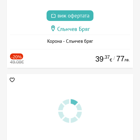
виж офертата
Слънчев Бряг
Корона - Слънчев бряг
-20%
.37
77
39
/
лв.
€
49.08€