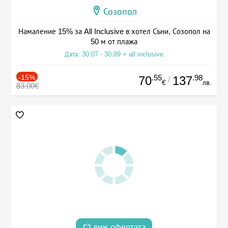
Созопол
Намаление 15% за All Inclusive в хотел Съни, Созопол на
50 м от плажа
Дата: 30.07 - 30.09 + all inclusive
-15%
.55
.98
70
137
/
€
лв.
83.00€
виж офертата