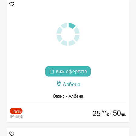
виж офертата
Албена
Оазис - Албена
-25%
.57
50
25
/
лв.
€
34.05€