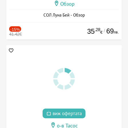
Обзор
СОЛ Луна Бей - Обзор
-15%
.28
69
35
/
лв.
€
41.42€
виж офертата
о-в Тасос