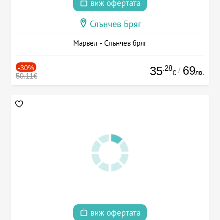
виж офертата
Слънчев Бряг
Марвел - Слънчев бряг
-30%
.28
69
35
/
лв.
€
50.11€
виж офертата