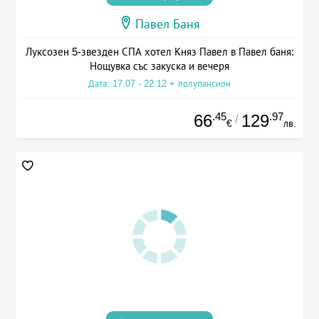
Павел Баня
Луксозен 5-звезден СПА хотел Княз Павел в Павел баня:
Нощувка със закуска и вечеря
Дата: 17.07 - 22.12 + полупансион
.45
.97
66
129
/
€
лв.