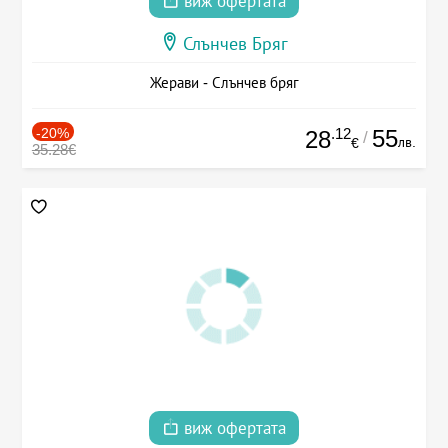
виж офертата
Слънчев Бряг
Жерави - Слънчев бряг
-20%
.12
55
28
/
лв.
€
35.28€
виж офертата