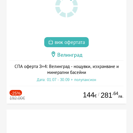
виж офертата
Велинград
СПА оферта 3=4: Велинград - нощувки, изхранване и
минерални басейни
Дата: 01.07 - 30.09 + полупансион
-25%
144
.64
281
/
€
лв.
192.00€