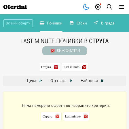
Ofertini
Почивки
Стоки
В града
Всички оферти
LAST MINUTE ПОЧИВКИ В
СТРУГА
ВИЖ ФИЛТРИ
Струга
Last minute
Цена
Отстъпка
Най-нови
Няма намерени оферти по избраните критерии:
Струга
Last minute