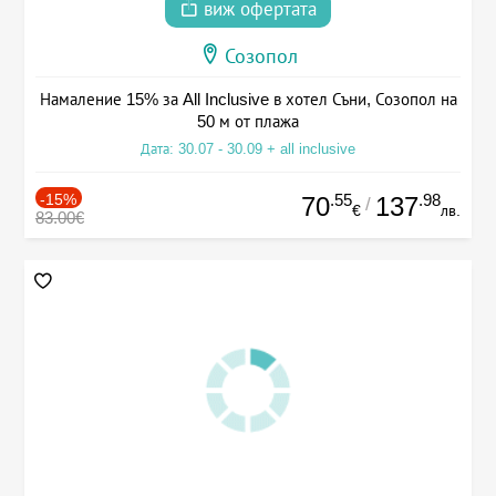
виж офертата
Созопол
Намаление 15% за All Inclusive в хотел Съни, Созопол на
50 м от плажа
Дата: 30.07 - 30.09 + all inclusive
-15%
.55
.98
70
137
/
€
лв.
83.00€