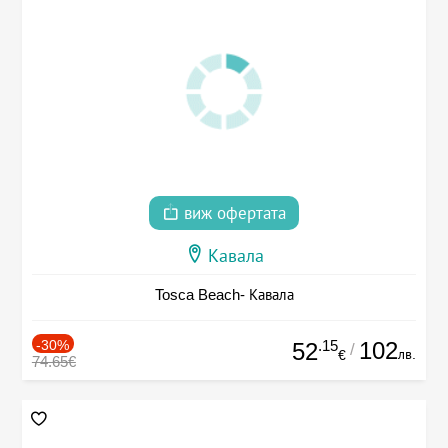
виж офертата
Кавала
Tosca Beach- Кавала
-30%
.15
102
52
/
лв.
€
74.65€