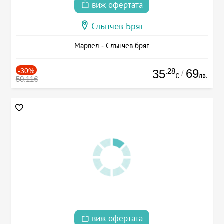
виж офертата
Слънчев Бряг
Марвел - Слънчев бряг
-30%
.28
69
35
/
лв.
€
50.11€
виж офертата