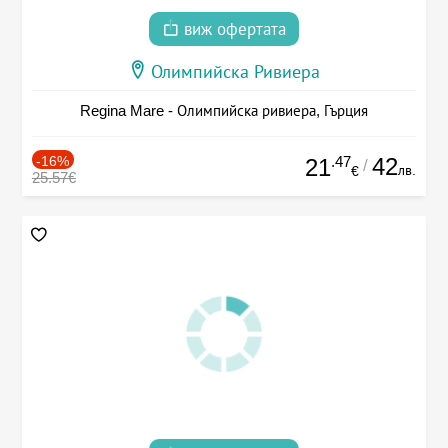
виж офертата
Олимпийска Ривиера
Regina Mare - Олимпийска ривиера, Гърция
-16%
.47
42
21
/
лв.
€
25.57€