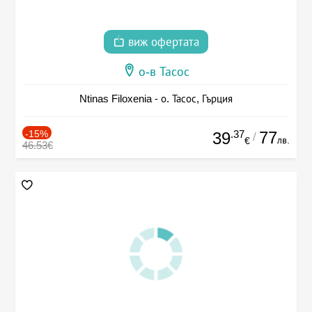
виж офертата
о-в Тасос
Ntinas Filoxenia - о. Тасос, Гърция
-15%
.37
77
39
/
лв.
€
46.53€