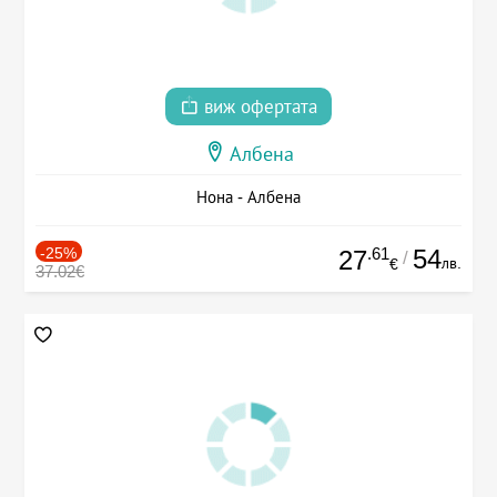
виж офертата
Албена
Нона - Албена
-25%
.61
54
27
/
лв.
€
37.02€