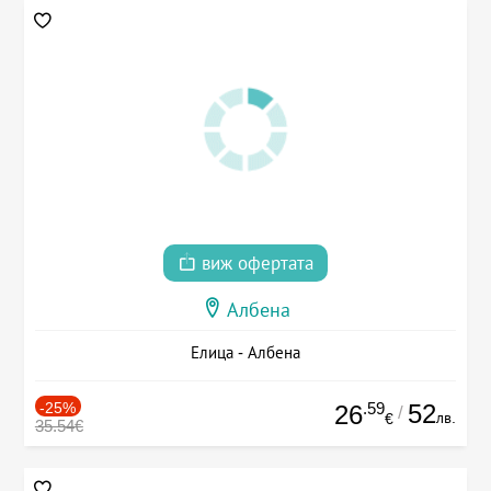
виж офертата
Албена
Елица - Албена
-25%
.59
52
26
/
лв.
€
35.54€