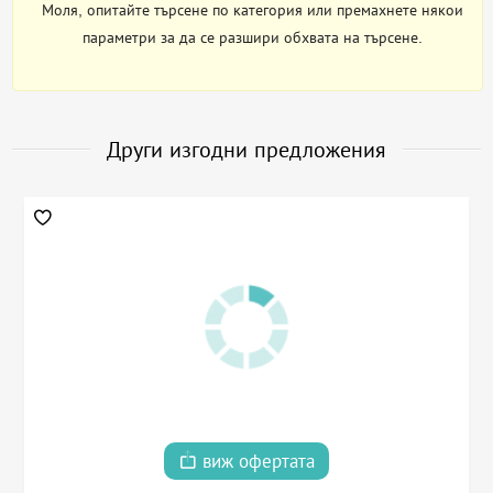
Моля, опитайте търсене по категория или премахнете някои
параметри за да се разшири обхвата на търсене.
Други изгодни предложения
виж офертата