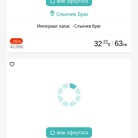
виж офертата
Слънчев Бряг
Империал палас - Слънчев бряг
-25%
.21
63
32
/
лв.
€
42.95€
виж офертата