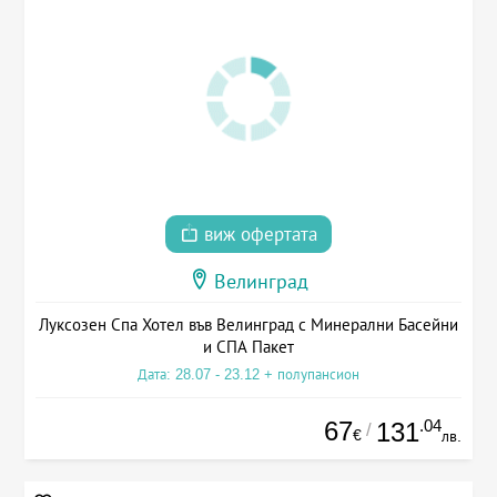
виж офертата
Велинград
Луксозен Спа Хотел във Велинград с Минерални Басейни
и СПА Пакет
Дата: 28.07 - 23.12 + полупансион
67
.04
131
/
€
лв.