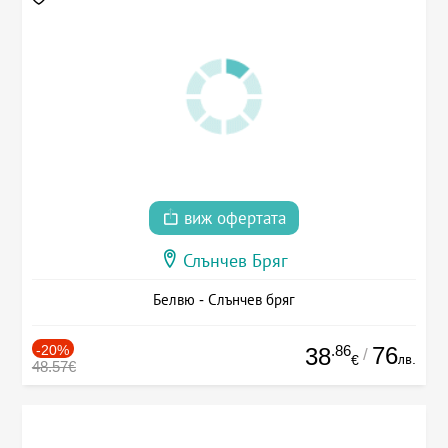
виж офертата
Слънчев Бряг
Белвю - Слънчев бряг
-20%
.86
76
38
/
лв.
€
48.57€