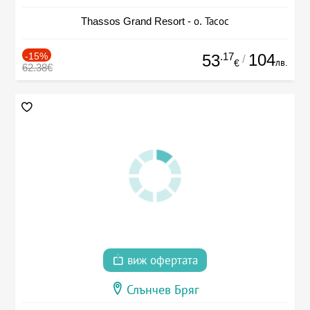
Thassos Grand Resort - о. Тасос
-15%
.17
104
53
/
лв.
€
62.38€
виж офертата
Слънчев Бряг