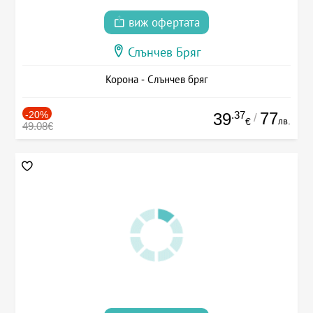
виж офертата
Слънчев Бряг
Корона - Слънчев бряг
-20%
.37
77
39
/
лв.
€
49.08€