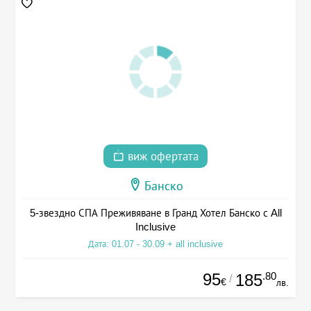
виж офертата
Банско
5-звездно СПА Преживяване в Гранд Хотел Банско с All
Inclusive
Дата: 01.07 - 30.09 + all inclusive
95
.80
185
/
€
лв.