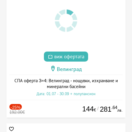
виж офертата
Велинград
СПА оферта 3=4: Велинград - нощувки, изхранване и
минерални басейни
Дата: 01.07 - 30.09 + полупансион
-25%
144
.64
281
/
€
лв.
192.00€