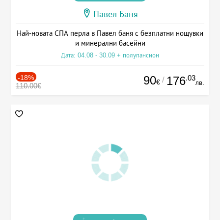
Павел Баня
Най-новата СПА перла в Павел баня с безплатни нощувки
и минерални басейни
Дата: 04.08 - 30.09 + полупансион
-18%
90
.03
176
/
€
лв.
110.00€