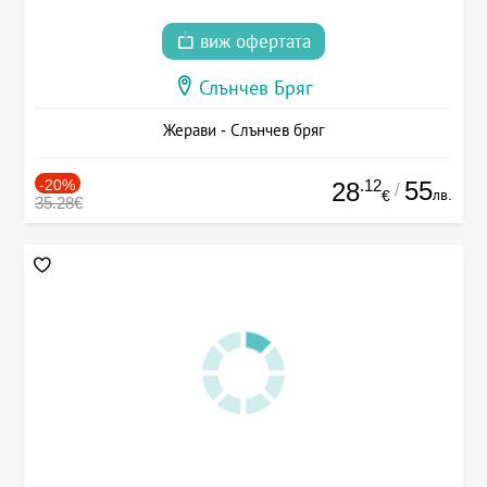
виж офертата
Слънчев Бряг
Жерави - Слънчев бряг
-20%
.12
55
28
/
лв.
€
35.28€