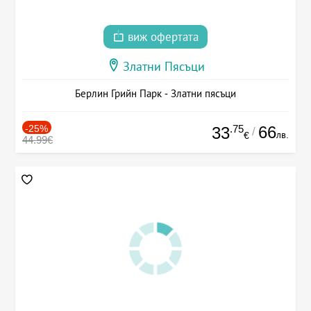
виж офертата
Златни Пясъци
Берлин Грийн Парк - Златни пясъци
-25%
.75
66
33
/
лв.
€
44.99€