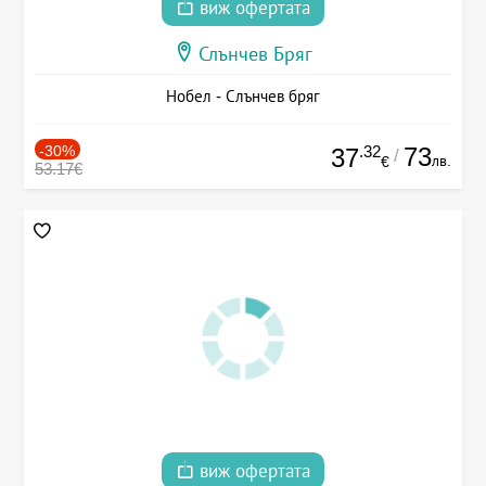
виж офертата
Слънчев Бряг
Нобел - Слънчев бряг
-30%
.32
73
37
/
лв.
€
53.17€
виж офертата