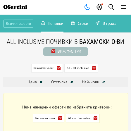
Ofertini
Почивки
Стоки
В града
Всички оферти
ALL INCLUSIVE ПОЧИВКИ В
БАХАМСКИ О-ВИ
ВИЖ ФИЛТРИ
Бахамски о-ви
AI - all inclusive
Цена
Отстъпка
Най-нови
Няма намерени оферти по избраните критерии:
Бахамски о-ви
AI - all inclusive