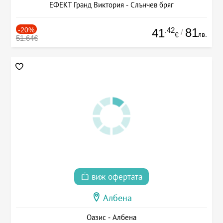
ЕФЕКТ Гранд Виктория - Слънчев бряг
-20%
.42
81
41
/
лв.
€
51.64€
виж офертата
Албена
Оазис - Албена