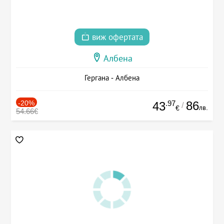
виж офертата
Албена
Гергана - Албена
-20%
.97
86
43
/
лв.
€
54.66€