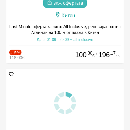
виж офертата
Китен
Last Minute оферта за лято: All Inclusive, реновиран хотел
Атлиман на 100 м от плажа в Китен
Дата: 01.06 - 29.09 + all inclusive
-15%
.30
.17
100
196
/
€
лв.
118.00€