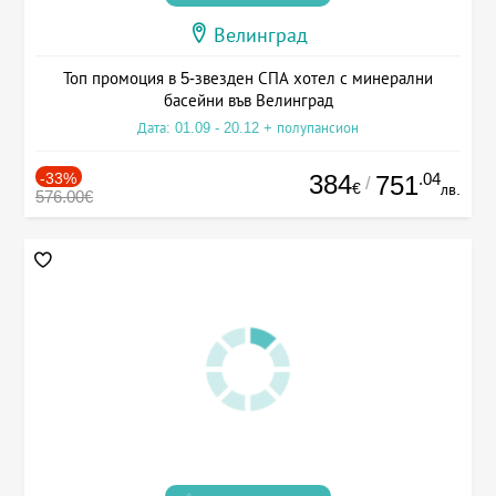
Велинград
Топ промоция в 5-звезден СПА хотел с минерални
басейни във Велинград
Дата: 01.09 - 20.12 + полупансион
-33%
384
.04
751
/
€
лв.
576.00€