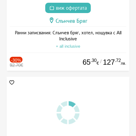
виж офертата
Слънчев Бряг
Ранни записвания: Слънчев бряг, хотел, нощувка с All
Inclusive
+ all inclusive
-30%
.30
.72
65
127
/
€
лв.
92.70€