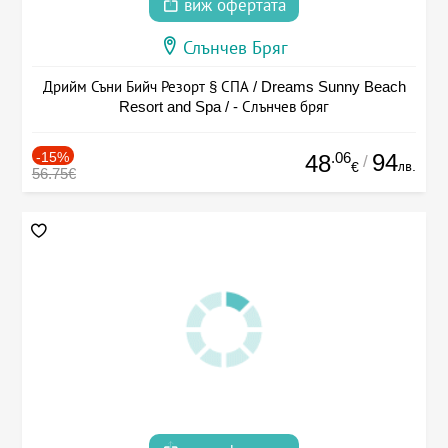
виж офертата
Слънчев Бряг
Дрийм Съни Бийч Резорт § СПА / Dreams Sunny Beach
Resort and Spa / - Слънчев бряг
-15%
.06
94
48
/
лв.
€
56.75€