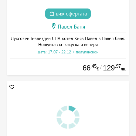
виж офертата
Павел Баня
Луксозен 5-звезден СПА хотел Княз Павел в Павел баня:
Нощувка със закуска и вечеря
Дата: 17.07 - 22.12 + полупансион
.45
.97
66
129
/
€
лв.