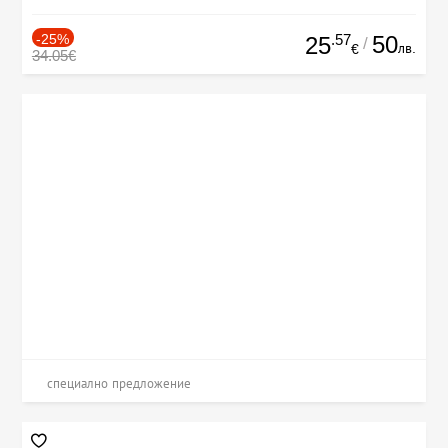
-25%
.57
50
25
/
лв.
€
34.05€
специално предложение